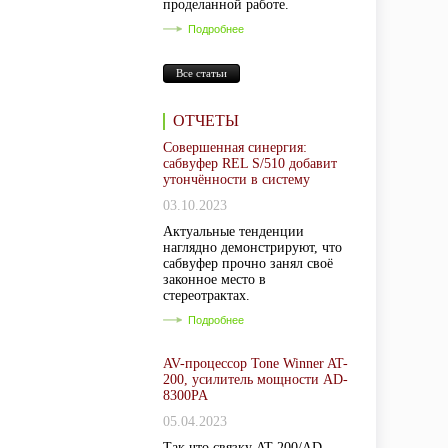
проделанной работе.
Подробнее
Все статьи
ОТЧЕТЫ
Совершенная синергия:
сабвуфер REL S/510 добавит
утончённости в систему
03.10.2023
Актуальные тенденции
наглядно демонстрируют, что
сабвуфер прочно занял своё
законное место в
стереотрактах.
Подробнее
AV-процессор Tone Winner AT-
200, усилитель мощности AD-
8300PA
05.04.2023
Так что связку AT-200/AD-