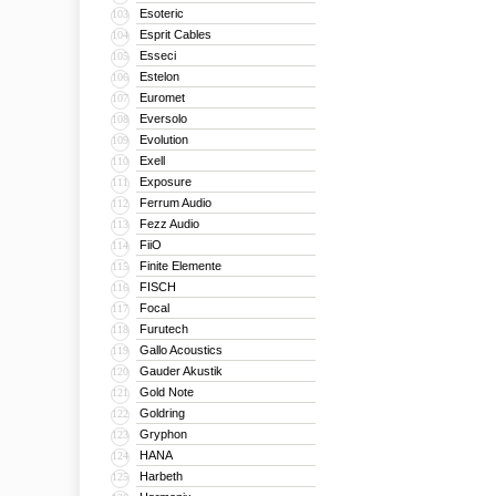
Esoteric
103
Esprit Cables
104
Esseci
105
Estelon
106
Euromet
107
Eversolo
108
Evolution
109
Exell
110
Exposure
111
Ferrum Audio
112
Fezz Audio
113
FiiO
114
Finite Elemente
115
FISCH
116
Focal
117
Furutech
118
Gallo Acoustics
119
Gauder Akustik
120
Gold Note
121
Goldring
122
Gryphon
123
HANA
124
Harbeth
125