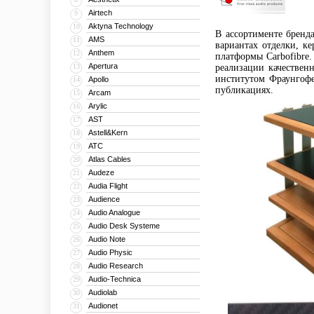
Airtech
9
Aktyna Technology
10
В ассортименте бренд
AMS
11
вариантах отделки, к
Anthem
12
платформы Carbofibre
Apertura
13
реализации качествен
институтом Фраунгоф
Apollo
14
публикациях.
Arcam
15
Arylic
16
AST
17
Astell&Kern
18
ATC
19
Atlas Cables
20
Audeze
21
Audia Flight
22
Audience
23
Audio Analogue
24
Audio Desk Systeme
25
Audio Note
26
Audio Physic
27
Audio Research
28
Audio-Technica
29
Audiolab
30
Audionet
31