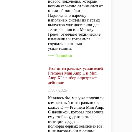
нового поколения, которые
весьма серьезно отличаются от
прежней линейки.
Параллельно парочку
напольных систем из первых
выпусков уже доставили для
тестирования и в Москву.
Греем, отмечаем технические
изменения и готовимся
слушать с разными
усилителями.
Подробнее
Тест интегральных усилителей
Premiera Mini Amp L и Mini
Amp XL: выбор определяет
действие
17.07.2026
Казалось бы, мы уже получили
компактный интегральник в
классе D — Premiera Mini Amp.
С начинкой, которая позволяла
ему стойко удерживать
позиции среди
полноразмерных компонентов,
и не пасовать ни в одном