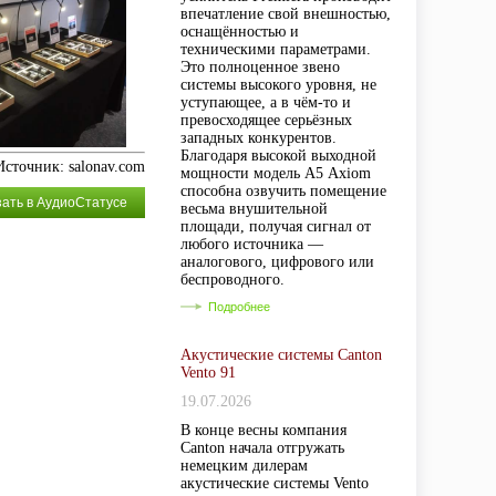
впечатление свой внешностью,
оснащённостью и
техническими параметрами.
Это полноценное звено
системы высокого уровня, не
уступающее, а в чём-то и
превосходящее серьёзных
западных конкурентов.
Благодаря высокой выходной
Источник: salonav.com
мощности модель А5 Axiom
способна озвучить помещение
зать в АудиоСтатусе
весьма внушительной
площади, получая сигнал от
любого источника —
аналогового, цифрового или
беспроводного.
Подробнее
Акустические системы Canton
Vento 91
19.07.2026
В конце весны компания
Canton начала отгружать
немецким дилерам
акустические системы Vento