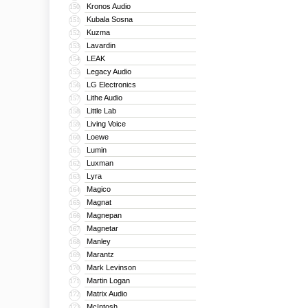
Kronos Audio
150
Kubala Sosna
151
Kuzma
152
Lavardin
153
LEAK
154
Legacy Audio
155
LG Electronics
156
Lithe Audio
157
Little Lab
158
Living Voice
159
Loewe
160
Lumin
161
Luxman
162
Lyra
163
Magico
164
Magnat
165
Magnepan
166
Magnetar
167
Manley
168
Marantz
169
Mark Levinson
170
Martin Logan
171
Matrix Audio
172
McIntosh
173