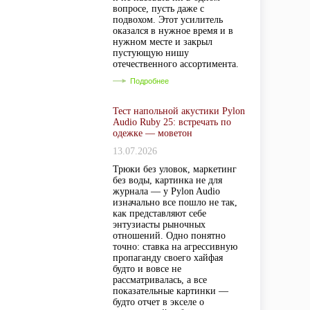
вопросе, пусть даже с
подвохом. Этот усилитель
оказался в нужное время и в
нужном месте и закрыл
пустующую нишу
отечественного ассортимента.
Подробнее
Тест напольной акустики Pylon
Audio Ruby 25: встречать по
одежке — моветон
13.07.2026
Трюки без уловок, маркетинг
без воды, картинка не для
журнала — у Pylon Audio
изначально все пошло не так,
как представляют себе
энтузиасты рыночных
отношений. Одно понятно
точно: ставка на агрессивную
пропаганду своего хайфая
будто и вовсе не
рассматривалась, а все
показательные картинки —
будто отчет в экселе о