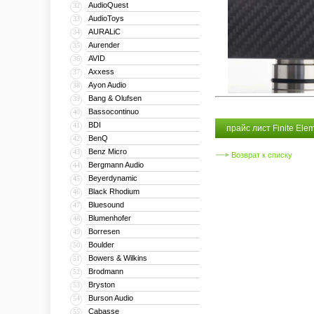
AudioQuest
32
AudioToys
33
AURALiC
34
Aurender
35
AVID
36
Axxess
37
Ayon Audio
38
Bang & Olufsen
39
Bassocontinuo
40
BDI
41
прайс лист Finite Ele
BenQ
42
Benz Micro
43
Возврат к списку
Bergmann Audio
44
Beyerdynamic
45
Black Rhodium
46
Bluesound
47
Blumenhofer
48
Borresen
49
Boulder
50
Bowers & Wilkins
51
Brodmann
52
Bryston
53
Burson Audio
54
Cabasse
55