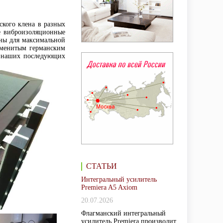
ского клена в разных
же виброизоляционные
аны для максимальной
наменитым германским
в наших последующих
СТАТЬИ
Интегральный усилитель
Premiera A5 Axiom
20.07.2026
Флагманский интегральный
усилитель Premiera производит