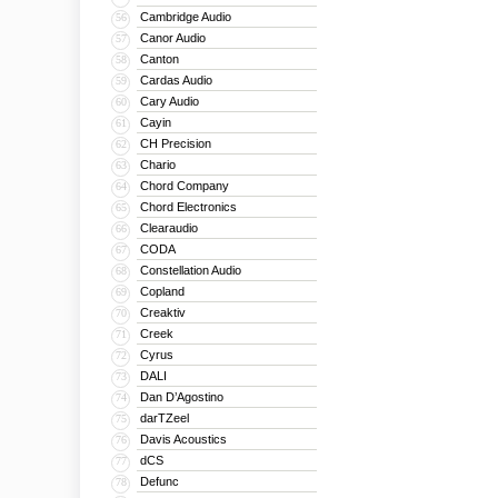
Cambridge Audio
56
Canor Audio
57
Canton
58
Cardas Audio
59
Cary Audio
60
Cayin
61
CH Precision
62
Chario
63
Chord Company
64
Chord Electronics
65
Clearaudio
66
CODA
67
Constellation Audio
68
Copland
69
Creaktiv
70
Creek
71
Cyrus
72
DALI
73
Dan D’Agostino
74
darTZeel
75
Davis Acoustics
76
dCS
77
Defunc
78