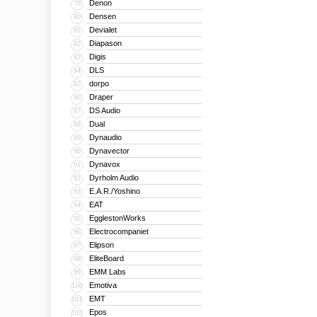
Denon
79
Densen
80
Devialet
81
Diapason
82
Digis
83
DLS
84
dorpo
85
Draper
86
DS Audio
87
Dual
88
Dynaudio
89
Dynavector
90
Dynavox
91
Dyrholm Audio
92
E.A.R./Yoshino
93
EAT
94
EgglestonWorks
95
Electrocompaniet
96
Elipson
97
EliteBoard
98
EMM Labs
99
Emotiva
100
EMT
101
Epos
102