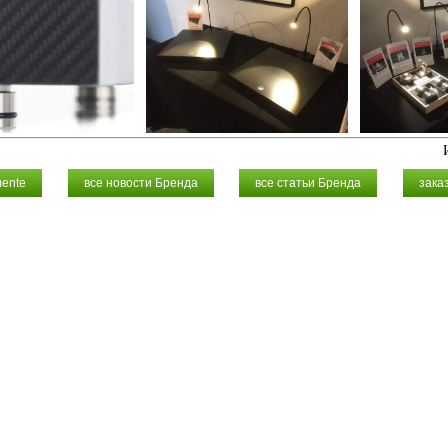
mente
все новости Бренда
все статьи Бренда
зака