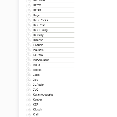
Harmonix
126
HECO
127
HEDD
128
Hegel
129
Hi-Fi Racks
130
HiFi Rose
131
HiFi-Tuning
132
HiFiStay
133
Hisense
134
iFi Audio
135
Inakustik
136
IOTAVX
137
IsoAcoustics
138
Isol-8
139
IsoTek
140
Jadis
141
Jico
142
JL Audio
143
JVC
144
Karan Acoustics
145
Kauber
146
KEF
147
Klipsch
148
Krell
149