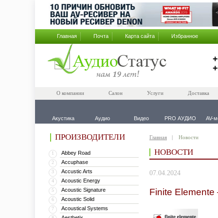
Главная
Почта
Карта сайта
Избранное
+
+
О компании
Салон
Услуги
Доставка
Акустика
Аудио
Видео
PRO АУДИО
AV-м
ПРОИЗВОДИТЕЛИ
Главная
Новости
НОВОСТИ
Abbey Road
1
Accuphase
2
Accustic Arts
3
07.04.2024
Acoustic Energy
4
Acoustic Signature
Finite Elemente
5
Acoustic Solid
6
Acoustical Systems
7
Aesthetix
8