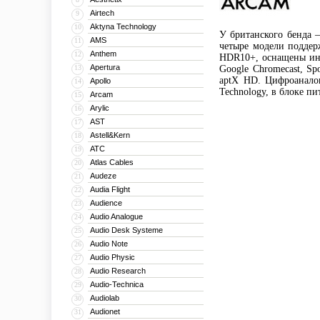
Airtech
9
Aktyna Technology
10
У британского бенда 
AMS
11
четыре модели поддер
Anthem
12
HDR10+, оснащены инт
Apertura
13
Google Chromecast, Sp
aptX HD. Цифроанало
Apollo
14
Technology, в блоке п
Arcam
15
Arylic
16
AST
17
Astell&Kern
18
ATC
19
Atlas Cables
20
Audeze
21
Audia Flight
22
Audience
23
Audio Analogue
24
Audio Desk Systeme
25
Audio Note
26
Audio Physic
27
Audio Research
28
Audio-Technica
29
Audiolab
30
Audionet
31