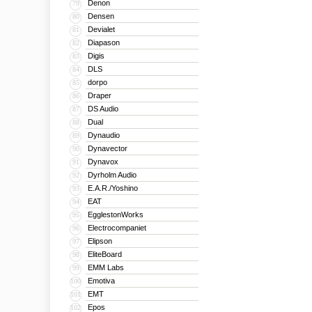
Denon
79
Densen
80
Devialet
81
Diapason
82
Digis
83
DLS
84
dorpo
85
Draper
86
DS Audio
87
Dual
88
Dynaudio
89
Dynavector
90
Dynavox
91
Dyrholm Audio
92
E.A.R./Yoshino
93
EAT
94
EgglestonWorks
95
Electrocompaniet
96
Elipson
97
EliteBoard
98
EMM Labs
99
Emotiva
100
EMT
101
Epos
102