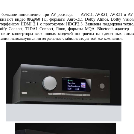
– большое пополнение: три AV-ресивера — AVR11, AVR21, AVR31 и AV-
живают видео 8K@60 Гц, форматы Auro-3D, Dolby Atmos, Dolby Vision
ерфейсом HDMI 2.1 с протоколом HDCP2.3. Заявлена поддержка технол
otify Connect, TIDAL Connect, Roon, формата MQA. Bluetooth-адаптер –
говые конверторы всех новых моделей построены на сдвоенных чип
итания используются интегральные стабилизаторы той же компании.