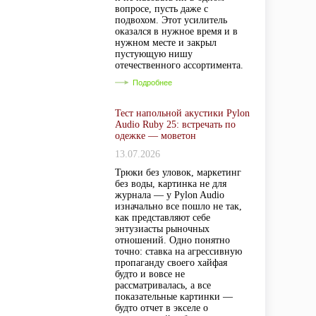
вопросе, пусть даже с
подвохом. Этот усилитель
оказался в нужное время и в
нужном месте и закрыл
пустующую нишу
отечественного ассортимента.
Подробнее
Тест напольной акустики Pylon
Audio Ruby 25: встречать по
одежке — моветон
13.07.2026
Трюки без уловок, маркетинг
без воды, картинка не для
журнала — у Pylon Audio
изначально все пошло не так,
как представляют себе
энтузиасты рыночных
отношений. Одно понятно
точно: ставка на агрессивную
пропаганду своего хайфая
будто и вовсе не
рассматривалась, а все
показательные картинки —
будто отчет в экселе о