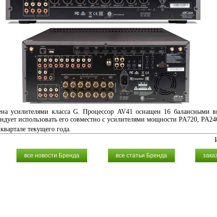
на усилителями класса G. Процессор AV41 оснащен 16 балансными в
ндует использовать его совместно с усилителями мощности PA720, PA24
квартале текущего года.
все новости Бренда
все статьи Бренда
зака