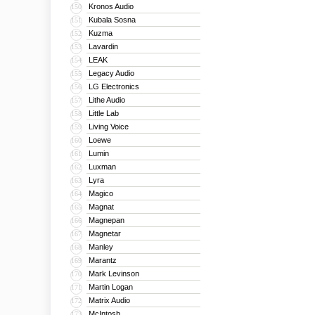
Kronos Audio
150
Kubala Sosna
151
Kuzma
152
Lavardin
153
LEAK
154
Legacy Audio
155
LG Electronics
156
Lithe Audio
157
Little Lab
158
Living Voice
159
Loewe
160
Lumin
161
Luxman
162
Lyra
163
Magico
164
Magnat
165
Magnepan
166
Magnetar
167
Manley
168
Marantz
169
Mark Levinson
170
Martin Logan
171
Matrix Audio
172
McIntosh
173