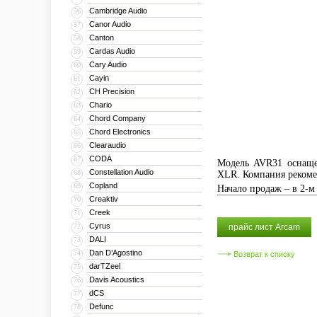
Cambridge Audio
56
Canor Audio
57
Canton
58
Cardas Audio
59
Cary Audio
60
Cayin
61
CH Precision
62
Chario
63
Chord Company
64
Chord Electronics
65
Clearaudio
66
CODA
67
Модель AVR31 оснаще
Constellation Audio
68
XLR. Компания рекоме
Copland
69
Начало продаж – в 2-м 
Creaktiv
70
Creek
71
Cyrus
72
прайс лист Arcam
DALI
73
Dan D’Agostino
74
Возврат к списку
darTZeel
75
Davis Acoustics
76
dCS
77
Defunc
78