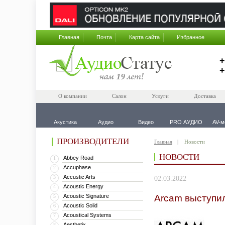
Главная
Почта
Карта сайта
Избранное
+
+
О компании
Салон
Услуги
Доставка
Акустика
Аудио
Видео
PRO АУДИО
AV-м
ПРОИЗВОДИТЕЛИ
Главная
Новости
НОВОСТИ
Abbey Road
1
Accuphase
2
Accustic Arts
3
02.03.2022
Acoustic Energy
4
Acoustic Signature
Arcam выступи
5
Acoustic Solid
6
Acoustical Systems
7
Aesthetix
8