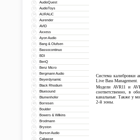
AudioQuest
32
AudioToys
33
AURALiC
34
Aurender
35
AVID
36
Axxess
37
Ayon Audio
38
Bang & Olufsen
39
Bassocontinuo
40
BDI
41
BenQ
42
Benz Micro
43
Bergmann Audio
44
Система калибровки ак
Beyerdynamic
45
Live Bass Management.
Black Rhodium
46
Модели AVR11 и AVR
Bluesound
47
соответственно, в об
канальные. Также у мо
Blumenhofer
48
2-й зоны.
Borresen
49
Boulder
50
Bowers & Wilkins
51
Brodmann
52
Bryston
53
Burson Audio
54
Cabasse
55