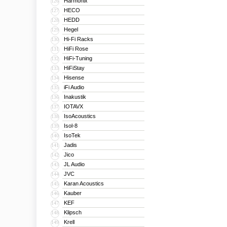
Harmonix
126
HECO
127
HEDD
128
Hegel
129
Hi-Fi Racks
130
HiFi Rose
131
HiFi-Tuning
132
HiFiStay
133
Hisense
134
iFi Audio
135
Inakustik
136
IOTAVX
137
IsoAcoustics
138
Isol-8
139
IsoTek
140
Jadis
141
Jico
142
JL Audio
143
JVC
144
Karan Acoustics
145
Kauber
146
KEF
147
Klipsch
148
Krell
149