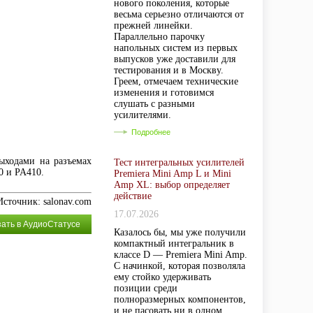
нового поколения, которые
весьма серьезно отличаются от
прежней линейки.
Параллельно парочку
напольных систем из первых
выпусков уже доставили для
тестирования и в Москву.
Греем, отмечаем технические
изменения и готовимся
слушать с разными
усилителями.
Подробнее
ыходами на разъемах
Тест интегральных усилителей
0 и PA410.
Premiera Mini Amp L и Mini
Amp XL: выбор определяет
действие
Источник: salonav.com
17.07.2026
зать в АудиоСтатусе
Казалось бы, мы уже получили
компактный интегральник в
классе D — Premiera Mini Amp.
С начинкой, которая позволяла
ему стойко удерживать
позиции среди
полноразмерных компонентов,
и не пасовать ни в одном