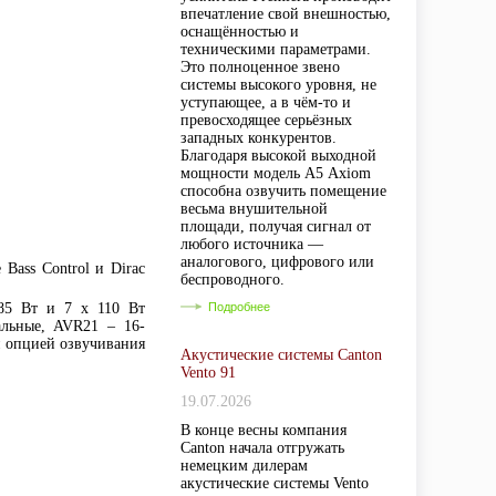
впечатление свой внешностью,
оснащённостью и
техническими параметрами.
Это полноценное звено
системы высокого уровня, не
уступающее, а в чём-то и
превосходящее серьёзных
западных конкурентов.
Благодаря высокой выходной
мощности модель А5 Axiom
способна озвучить помещение
весьма внушительной
площади, получая сигнал от
любого источника —
аналогового, цифрового или
Bass Control и Dirac
беспроводного.
85 Вт и 7 x 110 Вт
Подробнее
альные, AVR21 – 16-
я опцией озвучивания
Акустические системы Canton
Vento 91
19.07.2026
В конце весны компания
Canton начала отгружать
немецким дилерам
акустические системы Vento