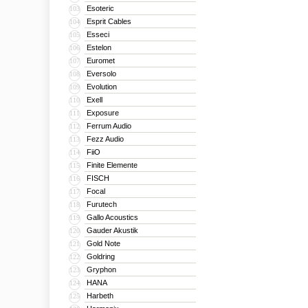
Esoteric
103
Esprit Cables
104
Esseci
105
Estelon
106
Euromet
107
Eversolo
108
Evolution
109
Exell
110
Exposure
111
Ferrum Audio
112
Fezz Audio
113
FiiO
114
Finite Elemente
115
FISCH
116
Focal
117
Furutech
118
Gallo Acoustics
119
Gauder Akustik
120
Gold Note
121
Goldring
122
Gryphon
123
HANA
124
Harbeth
125