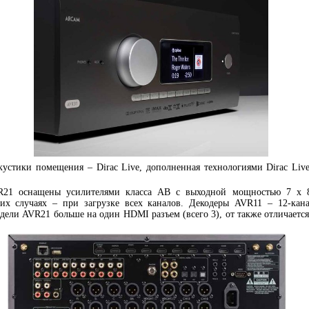
устики помещения – Dirac Live, дополненная технологиями Dirac Live 
21 оснащены усилителями класса AB с выходной мощностью 7 x 
оих случаях – при загрузке всех каналов. Декодеры AVR11 – 12-кан
дели AVR21 больше на один HDMI разъем (всего 3), от также отличаетс