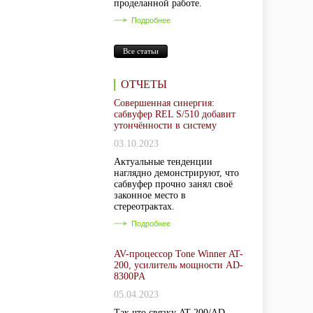
проделанной работе.
Подробнее
Все статьи
ОТЧЕТЫ
Совершенная синергия:
сабвуфер REL S/510 добавит
утончённости в систему
03.10.2023
Актуальные тенденции
наглядно демонстрируют, что
сабвуфер прочно занял своё
законное место в
стереотрактах.
Подробнее
AV-процессор Tone Winner AT-
200, усилитель мощности AD-
8300PA
05.04.2023
Так что связку AT-200/AD-