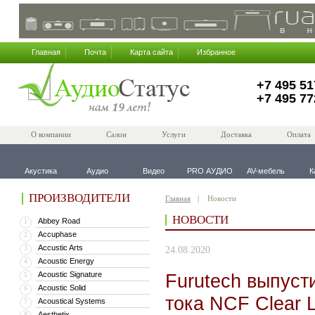
Главная
Почта
Карта сайта
Избранное
+7 495 51
+7 495 77
О компании
Салон
Услуги
Доставка
Оплата
Акустика
Аудио
Видео
PRO АУДИО
AV-мебель
К
ПРОИЗВОДИТЕЛИ
Главная
Новости
НОВОСТИ
Abbey Road
1
Accuphase
2
Accustic Arts
3
24.08.2020
Acoustic Energy
4
Acoustic Signature
Furutech выпуст
5
Acoustic Solid
6
тока NCF Clear L
Acoustical Systems
7
Aesthetix
8