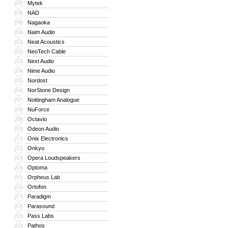
Mytek
197
NAD
198
Nagaoka
199
Naim Audio
200
Neat Acoustics
201
NeoTech Cable
202
Next Audio
203
Nime Audio
204
Nordost
205
NorStone Design
206
Nottingham Analogue
207
NuForce
208
Octavio
209
Odeon Audio
210
Onix Electronics
211
Onkyo
212
Opera Loudspeakers
213
Optoma
214
Orpheus Lab
215
Ortofon
216
Paradigm
217
Parasound
218
Pass Labs
219
Pathos
220