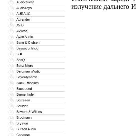
AudioQuest
32
излучение дальнего 
AudioToys
33
AURALiC
34
Aurender
35
AVID
36
Axxess
37
Ayon Audio
38
Bang & Olufsen
39
Bassocontinuo
40
BDI
41
BenQ
42
Benz Micro
43
Bergmann Audio
44
Beyerdynamic
45
Black Rhodium
46
Bluesound
47
Blumenhofer
48
Borresen
49
Boulder
50
Bowers & Wilkins
51
Brodmann
52
Bryston
53
Burson Audio
54
Cabasse
55