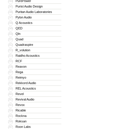
PurePower
244
Purist Audio Design
245
Puritan Audio Laboratories
246
Pylon Audio
247
Q Acoustics
248
QED
249
Qln
250
Quad
251
Quadraspire
252
R_volution
253
Raidho Acoustics
254
RCF
255
Reavon
256
Rega
257
Reimyo
258
Rekkord Audio
259
REL Acoustics
260
Revel
261
Revival Audio
262
Revox
263
Ricable
264
Rockna
265
Roksan
266
Roon Labs
267