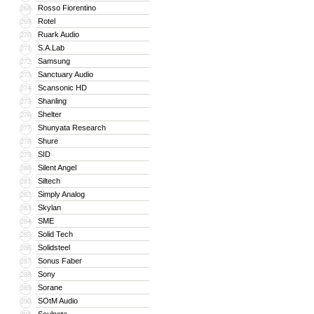
Rosso Fiorentino
268
Rotel
269
Ruark Audio
270
S.A.Lab
271
Samsung
272
Sanctuary Audio
273
Scansonic HD
274
Shanling
275
Shelter
276
Shunyata Research
277
Shure
278
SID
279
Silent Angel
280
Siltech
281
Simply Analog
282
Skylan
283
SME
284
Solid Tech
285
Solidsteel
286
Sonus Faber
287
Sony
288
Sorane
289
SOtM Audio
290