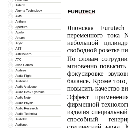
Airtech
9
Aktyna Technology
10
AMS
11
Anthem
12
Японская Furutech
Apertura
13
Apollo
14
переменного тока N
Arcam
15
небольшой цилиндр
Arylic
16
свободной розетке пи
AST
17
Astell&Kern
18
По словам сотрудни
ATC
19
мгновенно повысить 
Atlas Cables
20
Audeze
21
фокусировке звуко
Audia Flight
22
балансе. Кроме того
Audience
23
Audio Analogue
повысить качество ви
24
Audio Desk Systeme
25
Эффект применени
Audio Note
26
фирменной технологи
Audio Physic
27
Audio Research
28
изделия специальный
Audio-Technica
29
способный генер
Audiolab
30
Audionet
31
статический заряд.