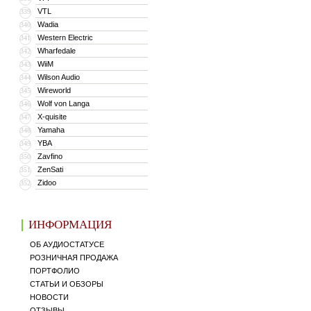
VTL
339
Wadia
340
Western Electric
341
Wharfedale
342
WiiM
343
Wilson Audio
344
Wireworld
345
Wolf von Langa
346
X-quisite
347
Yamaha
348
YBA
349
Zavfino
350
ZenSati
351
Zidoo
352
ИНФОРМАЦИЯ
ОБ АУДИОСТАТУСЕ
РОЗНИЧНАЯ ПРОДАЖА
ПОРТФОЛИО
СТАТЬИ И ОБЗОРЫ
НОВОСТИ
ОТЗЫВЫ