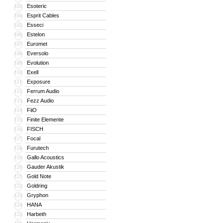
Esoteric
103
Esprit Cables
104
Esseci
105
Estelon
106
Euromet
107
Eversolo
108
Evolution
109
Exell
110
Exposure
111
Ferrum Audio
112
Fezz Audio
113
FiiO
114
Finite Elemente
115
FISCH
116
Focal
117
Furutech
118
Gallo Acoustics
119
Gauder Akustik
120
Gold Note
121
Goldring
122
Gryphon
123
HANA
124
Harbeth
125