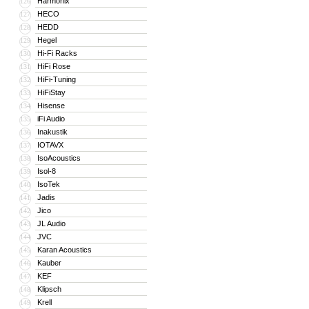
Harmonix
126
HECO
127
HEDD
128
Hegel
129
Hi-Fi Racks
130
HiFi Rose
131
HiFi-Tuning
132
HiFiStay
133
Hisense
134
iFi Audio
135
Inakustik
136
IOTAVX
137
IsoAcoustics
138
Isol-8
139
IsoTek
140
Jadis
141
Jico
142
JL Audio
143
JVC
144
Karan Acoustics
145
Kauber
146
KEF
147
Klipsch
148
Krell
149