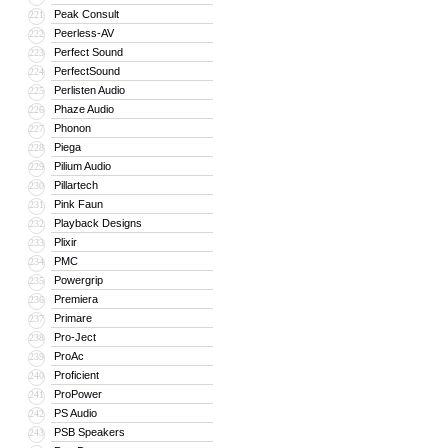
Peak Consult
221
Peerless-AV
222
Perfect Sound
223
PerfectSound
224
Perlisten Audio
225
Phaze Audio
226
Phonon
227
Piega
228
Pilium Audio
229
Pillartech
230
Pink Faun
231
Playback Designs
232
Plixir
233
PMC
234
Powergrip
235
Premiera
236
Primare
237
Pro-Ject
238
ProAc
239
Proficient
240
ProPower
241
PS Audio
242
PSB Speakers
243