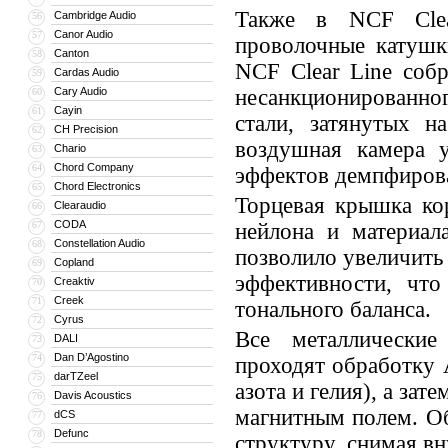
Также в NCF Clea
Cambridge Audio
56
Canor Audio
57
проволочные катушк
Canton
58
NCF Clear Line соб
Cardas Audio
59
Cary Audio
несанкционированног
60
Cayin
61
стали, затянутых н
CH Precision
62
воздушная камера у
Chario
63
Chord Company
64
эффектов демпфиров
Chord Electronics
65
Торцевая крышка кор
Clearaudio
66
CODA
67
нейлона и материал
Constellation Audio
68
позволило увеличит
Copland
69
эффективности, что
Creaktiv
70
Creek
71
тонального баланса.
Cyrus
72
Все металлические
DALI
73
Dan D’Agostino
74
проходят обработку 
darTZeel
75
азота и гелия), а за
Davis Acoustics
76
магнитным полем. О
dCS
77
Defunc
78
структуру, снимая в