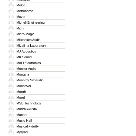
Melco
174
Metronome
175
Meze
176
Michell Engineering
177
Michi
178
Micro Magic
179
Millennium Audio
180
Miyajima Laboratory
181
MJ Acoustics
182
MK Sound
183
MoFi Electronics
184
Monitor Audio
185
Montana
186
Moon by Simaudio
187
Moonriver
188
Morch
189
Morel
190
MSB Technology
191
Mudra Akustik
192
Munari
193
Music Hall
194
Musical Fidelity
195
Myryad
196