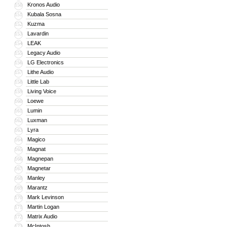
Kronos Audio
150
Kubala Sosna
151
Kuzma
152
Lavardin
153
LEAK
154
Legacy Audio
155
LG Electronics
156
Lithe Audio
157
Little Lab
158
Living Voice
159
Loewe
160
Lumin
161
Luxman
162
Lyra
163
Magico
164
Magnat
165
Magnepan
166
Magnetar
167
Manley
168
Marantz
169
Mark Levinson
170
Martin Logan
171
Matrix Audio
172
McIntosh
173