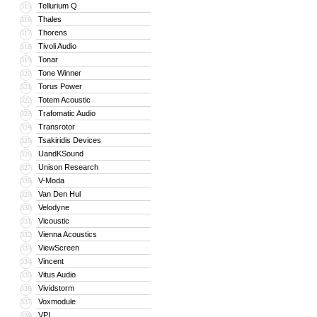
Tellurium Q
315
Thales
316
Thorens
317
Tivoli Audio
318
Tonar
319
Tone Winner
320
Torus Power
321
Totem Acoustic
322
Trafomatic Audio
323
Transrotor
324
Tsakiridis Devices
325
UandKSound
326
Unison Research
327
V-Moda
328
Van Den Hul
329
Velodyne
330
Vicoustic
331
Vienna Acoustics
332
ViewScreen
333
Vincent
334
Vitus Audio
335
Vividstorm
336
Voxmodule
337
VPI
338