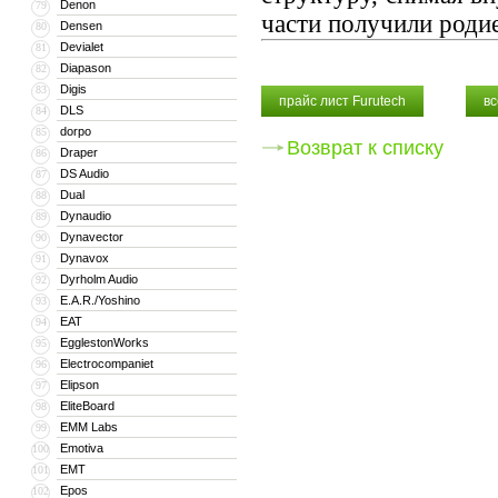
Denon
79
части получили роди
Densen
80
Devialet
81
Diapason
82
Digis
83
прайс лист Furutech
вс
DLS
84
dorpo
85
Возврат к списку
Draper
86
DS Audio
87
Dual
88
Dynaudio
89
Dynavector
90
Dynavox
91
Dyrholm Audio
92
E.A.R./Yoshino
93
EAT
94
EgglestonWorks
95
Electrocompaniet
96
Elipson
97
EliteBoard
98
EMM Labs
99
Emotiva
100
EMT
101
Epos
102