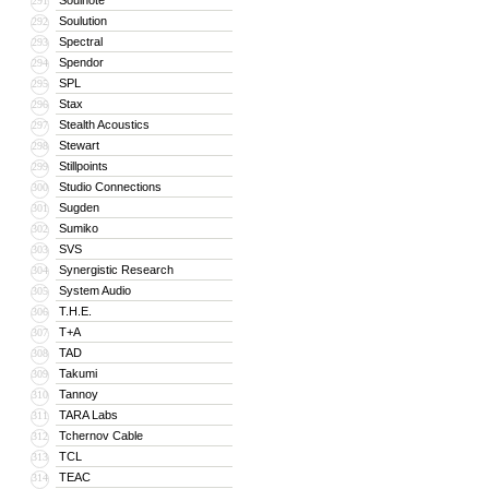
Soulnote
291
Soulution
292
Spectral
293
Spendor
294
SPL
295
Stax
296
Stealth Acoustics
297
Stewart
298
Stillpoints
299
Studio Connections
300
Sugden
301
Sumiko
302
SVS
303
Synergistic Research
304
System Audio
305
T.H.E.
306
T+A
307
TAD
308
Takumi
309
Tannoy
310
TARA Labs
311
Tchernov Cable
312
TCL
313
TEAC
314