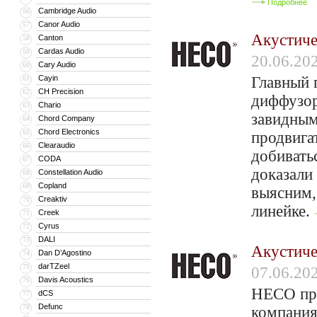
Подробнее
Cambridge Audio
56
Canor Audio
57
Акустиче
Canton
58
Cardas Audio
59
20.06.20
Cary Audio
60
Cayin
Главный 
61
CH Precision
62
диффузор
Chario
63
завидным
Chord Company
64
Chord Electronics
65
продвига
Clearaudio
66
добивать
CODA
67
доказали 
Constellation Audio
68
Copland
69
выясним,
Creaktiv
70
линейке.
Creek
71
Cyrus
72
DALI
73
Акустиче
Dan D’Agostino
74
darTZeel
75
07.06.20
Davis Acoustics
76
HECO про
dCS
77
Defunc
78
компания