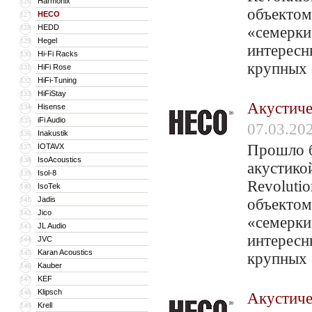
Harmonix
126
объектом
HECO
127
HEDD
128
«семерки
Hegel
129
интересн
Hi-Fi Racks
130
крупных 
HiFi Rose
131
HiFi-Tuning
132
HiFiStay
133
Акустиче
Hisense
134
iFi Audio
135
07.03.20
Inakustik
136
Прошло б
IOTAVX
137
IsoAcoustics
138
акустико
Isol-8
139
Revolutio
IsoTek
140
Jadis
141
объектом
Jico
142
«семерки
JL Audio
143
интересн
JVC
144
Karan Acoustics
145
крупных 
Kauber
146
KEF
147
Klipsch
148
Акустиче
Krell
149