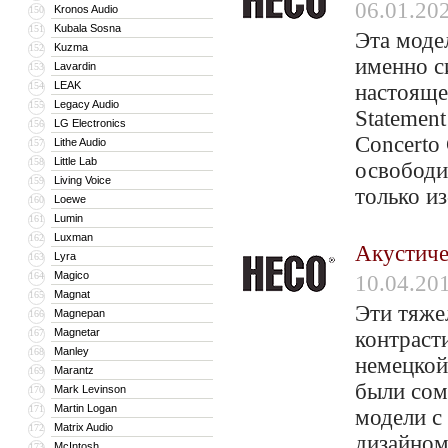
06.01.20
Kronos Audio
150
Kubala Sosna
151
Эта моде
Kuzma
152
именно с
Lavardin
153
LEAK
154
настояще
Legacy Audio
155
Statemen
LG Electronics
156
Concerto 
Lithe Audio
157
Little Lab
158
освободи
Living Voice
159
только и
Loewe
160
Lumin
161
Luxman
162
Акустиче
Lyra
163
Magico
164
10.04.20
Magnat
165
Эти тяже
Magnepan
166
Magnetar
167
контраст
Manley
168
немецкой
Marantz
169
были сом
Mark Levinson
170
Martin Logan
171
модели с
Matrix Audio
172
дизайном
McIntosh
173