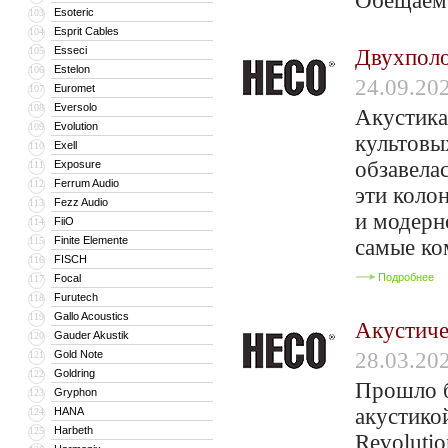
Обещаем:
Esoteric
103
Esprit Cables
104
Esseci
105
Двухпол
Estelon
106
24.09.20
Euromet
107
Eversolo
108
Акустика
Evolution
109
культовы
Exell
110
обзавела
Exposure
111
Ferrum Audio
112
эти колон
Fezz Audio
113
и модерн
FiiO
114
Finite Elemente
115
самые ко
FISCH
116
Подробнее
Focal
117
Furutech
118
Gallo Acoustics
119
Акустиче
Gauder Akustik
120
Gold Note
28.03.20
121
Goldring
122
Прошло б
Gryphon
123
акустико
HANA
124
Harbeth
125
Revolutio