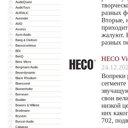
AudioQuest
32
творческ
AudioToys
33
разных ф
AURALiC
34
Aurender
Вторые, 
35
AVID
36
приходит
Axxess
37
жалуют. 
Ayon Audio
38
Bang & Olufsen
39
разных п
Bassocontinuo
40
BDI
41
BenQ
42
HECO Vic
Benz Micro
43
24.12.20
Bergmann Audio
44
Beyerdynamic
45
Вопреки 
Black Rhodium
46
сегменте
Bluesound
47
Blumenhofer
звучащую
48
Borresen
49
свои вел
Boulder
50
низкой ц
Bowers & Wilkins
51
Brodmann
52
них каког
Bryston
53
702, подв
Burson Audio
54
Cabasse
55