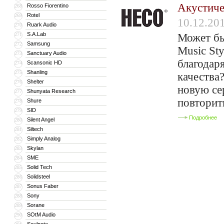
Акустиче
Rosso Fiorentino
268
Rotel
269
10.12.20
Ruark Audio
270
S.A.Lab
271
Может бы
Samsung
272
Music Sty
Sanctuary Audio
273
благодар
Scansonic HD
274
Shanling
275
качества
Shelter
276
новую се
Shunyata Research
277
повторит
Shure
278
SID
279
Подробнее
Silent Angel
280
Siltech
281
Simply Analog
282
Skylan
283
SME
284
Solid Tech
285
Solidsteel
286
Sonus Faber
287
Sony
288
Sorane
289
SOtM Audio
290