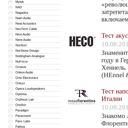
Mytek
197
«революц
NAD
198
затрепет
Nagaoka
199
включа
Naim Audio
200
Neat Acoustics
201
NeoTech Cable
202
Тест аку
Next Audio
203
Nime Audio
204
10.08.20
Nordost
205
NorStone Design
206
Знаменит
Nottingham Analogue
207
году в Г
NuForce
208
Хеннель.
Octavio
209
Odeon Audio
210
(HEnnel 
Onix Electronics
211
Onkyo
212
Opera Loudspeakers
213
Тест напо
Optoma
214
Италии
Orpheus Lab
215
Ortofon
216
10.08.20
Paradigm
217
Знакомо 
Parasound
218
Pass Labs
219
Флоренти
Pathos
220