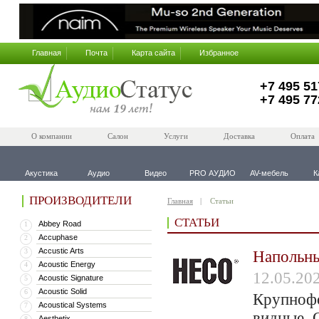
Главная
Почта
Карта сайта
Избранное
+7 495 51
+7 495 77
О компании
Салон
Услуги
Доставка
Оплата
Акустика
Аудио
Видео
PRO АУДИО
AV-мебель
К
ПРОИЗВОДИТЕЛИ
Главная
Статьи
СТАТЬИ
Abbey Road
1
Accuphase
2
Accustic Arts
3
Напольны
Acoustic Energy
4
12.05.20
Acoustic Signature
5
Acoustic Solid
6
Крупнофо
Acoustical Systems
7
видные. 
Aesthetix
8