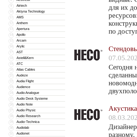
Airtech
для их д
9
Aktyna Technology
10
ресурсов
AMS
11
конструк
Anthem
12
Apertura
13
по досту
Apollo
14
Arcam
15
Arylic
16
Стендовы
AST
17
07.05.20
Astell&Kern
18
ATC
19
Сегодня 
Atlas Cables
20
сделанны
Audeze
21
Audia Flight
новомодн
22
Audience
23
двухполо
Audio Analogue
24
Audio Desk Systeme
25
Audio Note
26
Акустика
Audio Physic
27
08.03.20
Audio Research
28
Audio-Technica
29
Дизайнер
Audiolab
30
разному.
Audionet
31