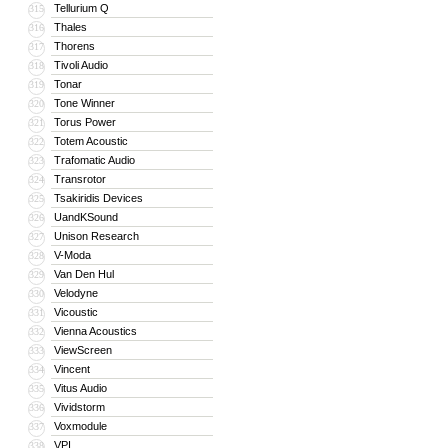
Tellurium Q
315
Thales
316
Thorens
317
Tivoli Audio
318
Tonar
319
Tone Winner
320
Torus Power
321
Totem Acoustic
322
Trafomatic Audio
323
Transrotor
324
Tsakiridis Devices
325
UandKSound
326
Unison Research
327
V-Moda
328
Van Den Hul
329
Velodyne
330
Vicoustic
331
Vienna Acoustics
332
ViewScreen
333
Vincent
334
Vitus Audio
335
Vividstorm
336
Voxmodule
337
VPI
338