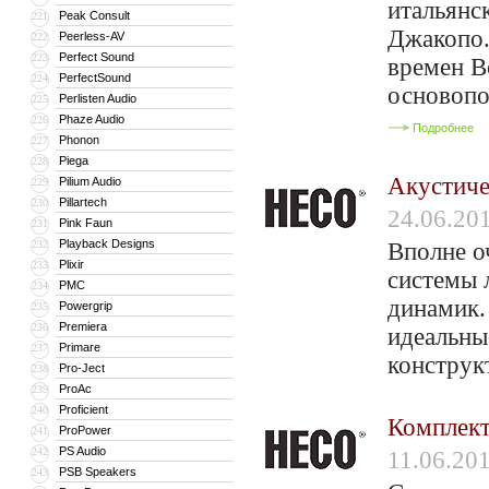
итальянс
Peak Consult
221
Джакопо.
Peerless-AV
222
Perfect Sound
223
времен В
PerfectSound
224
основопо
Perlisten Audio
225
Phaze Audio
226
Подробнее
Phonon
227
Piega
228
Акустиче
Pilium Audio
229
Pillartech
230
24.06.20
Pink Faun
231
Playback Designs
232
Вполне о
Plixir
233
системы 
PMC
234
динамик. 
Powergrip
235
Premiera
236
идеальны
Primare
237
конструк
Pro-Ject
238
ProAc
239
Proficient
240
Комплект
ProPower
241
PS Audio
242
11.06.20
PSB Speakers
243