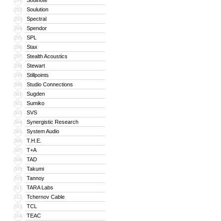
Soulnote
291
Soulution
292
Spectral
293
Spendor
294
SPL
295
Stax
296
Stealth Acoustics
297
Stewart
298
Stillpoints
299
Studio Connections
300
Sugden
301
Sumiko
302
SVS
303
Synergistic Research
304
System Audio
305
T.H.E.
306
T+A
307
TAD
308
Takumi
309
Tannoy
310
TARA Labs
311
Tchernov Cable
312
TCL
313
TEAC
314