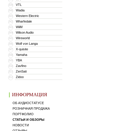
VTL
339
Wadia
340
Western Electric
341
Wharfedale
342
WiiM
343
Wilson Audio
344
Wireworld
345
Wolf von Langa
346
X-quisite
347
Yamaha
348
YBA
349
Zavfino
350
ZenSati
351
Zidoo
352
ИНФОРМАЦИЯ
ОБ АУДИОСТАТУСЕ
РОЗНИЧНАЯ ПРОДАЖА
ПОРТФОЛИО
СТАТЬИ И ОБЗОРЫ
НОВОСТИ
ОТЗЫВЫ