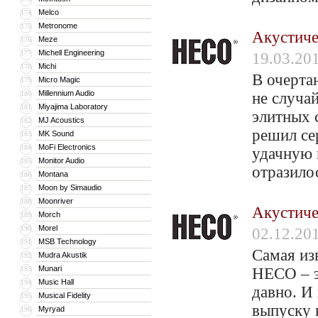
Melco
174
Metronome
175
Акустиче
Meze
176
Michell Engineering
177
19.03.20
Michi
178
В очерта
Micro Magic
179
Millennium Audio
180
не случа
Miyajima Laboratory
181
элитных 
MJ Acoustics
182
решил сер
MK Sound
183
MoFi Electronics
184
удачную 
Monitor Audio
185
отразило
Montana
186
Moon by Simaudio
187
Moonriver
188
Акустиче
Morch
189
Morel
190
02.12.20
MSB Technology
191
Самая из
Mudra Akustik
192
Munari
193
HECO – э
Music Hall
194
давно. И 
Musical Fidelity
195
выпуску 
Myryad
196