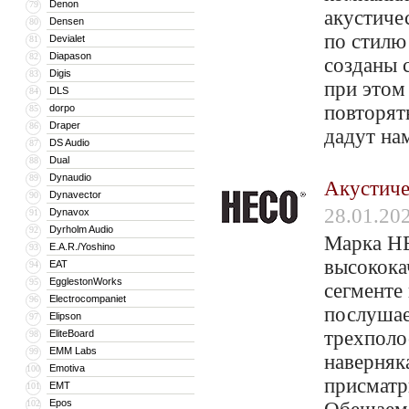
Denon
79
акустичес
Densen
80
по стилю
Devialet
81
Diapason
82
созданы 
Digis
83
при этом
DLS
84
повторят
dorpo
85
Draper
86
дадут на
DS Audio
87
Dual
88
Dynaudio
89
Акустиче
Dynavector
90
28.01.20
Dynavox
91
Dyrholm Audio
92
Марка HE
E.A.R./Yoshino
93
высокока
EAT
94
EgglestonWorks
95
сегменте
Electrocompaniet
96
послуша
Elipson
97
трехполос
EliteBoard
98
EMM Labs
99
наверняк
Emotiva
100
присматри
EMT
101
Epos
102