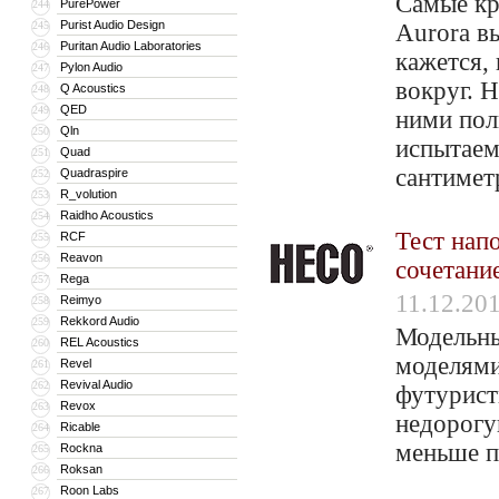
Самые кр
PurePower
244
Purist Audio Design
245
Aurora в
Puritan Audio Laboratories
246
кажется, 
Pylon Audio
247
вокруг. 
Q Acoustics
248
QED
249
ними пол
Qln
250
испытаем
Quad
251
сантимет
Quadraspire
252
R_volution
253
Raidho Acoustics
254
Тест нап
RCF
255
Reavon
256
сочетани
Rega
257
11.12.20
Reimyo
258
Rekkord Audio
259
Модельны
REL Acoustics
260
моделями
Revel
261
Revival Audio
262
футурист
Revox
263
недорогу
Ricable
264
меньше 
Rockna
265
Roksan
266
Roon Labs
267