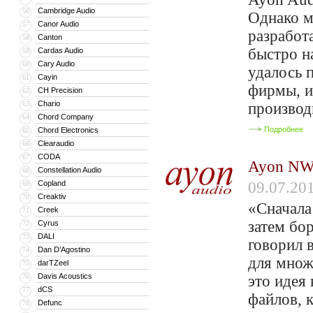
Cambridge Audio
56
Однако м
Canor Audio
57
разработ
Canton
58
быстро н
Cardas Audio
59
Cary Audio
60
удалось 
Cayin
61
фирмы, и
CH Precision
62
Chario
63
производ
Chord Company
64
Подробнее
Chord Electronics
65
Clearaudio
66
CODA
67
Ayon NW-
Constellation Audio
68
Copland
09.07.20
69
Creaktiv
70
«Сначала
Creek
71
затем бо
Cyrus
72
DALI
73
говорил 
Dan D’Agostino
74
для множ
darTZeel
75
Davis Acoustics
76
это идея
dCS
77
файлов, 
Defunc
78