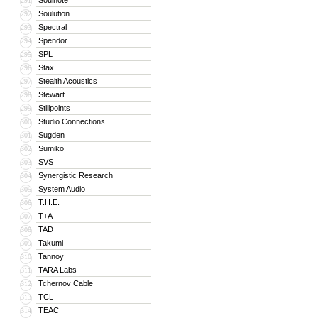
Soulnote
291
Soulution
292
Spectral
293
Spendor
294
SPL
295
Stax
296
Stealth Acoustics
297
Stewart
298
Stillpoints
299
Studio Connections
300
Sugden
301
Sumiko
302
SVS
303
Synergistic Research
304
System Audio
305
T.H.E.
306
T+A
307
TAD
308
Takumi
309
Tannoy
310
TARA Labs
311
Tchernov Cable
312
TCL
313
TEAC
314