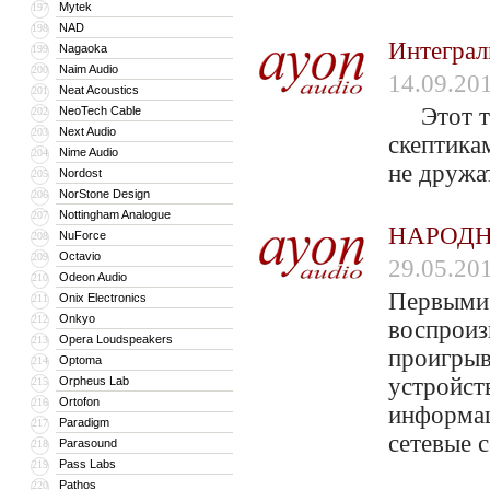
Mytek
197
NAD
198
Интеграл
Nagaoka
199
Naim Audio
200
14.09.20
Neat Acoustics
201
Этот тяж
NeoTech Cable
202
Next Audio
203
скептика
Nime Audio
204
не дружа
Nordost
205
NorStone Design
206
Nottingham Analogue
207
НАРОДН
NuForce
208
Octavio
209
29.05.20
Odeon Audio
210
Первыми 
Onix Electronics
211
Onkyo
212
воспроиз
Opera Loudspeakers
213
проигрыв
Optoma
214
устройст
Orpheus Lab
215
Ortofon
216
информац
Paradigm
217
сетевые 
Parasound
218
Pass Labs
219
Pathos
220