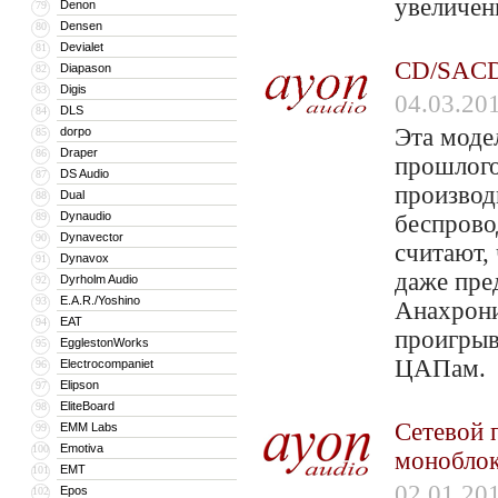
увеличен
Denon
79
Densen
80
Devialet
81
CD/SACD-
Diapason
82
Digis
83
04.03.20
DLS
84
Эта моде
dorpo
85
Draper
86
прошлого
DS Audio
87
производ
Dual
88
Dynaudio
89
беспрово
Dynavector
90
считают, 
Dynavox
91
даже пре
Dyrholm Audio
92
E.A.R./Yoshino
93
Анахрони
EAT
94
проигрыв
EgglestonWorks
95
ЦАПам
Electrocompaniet
96
Elipson
97
EliteBoard
98
Сетевой 
EMM Labs
99
Emotiva
100
моноблок
EMT
101
02.01.20
Epos
102