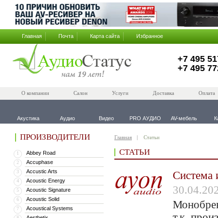
Главная
Почта
Карта сайта
Избранное
+7 495 51
+7 495 77
О компании
Салон
Услуги
Доставка
Оплата
Акустика
Аудио
Видео
PRO АУДИО
AV-мебель
К
ПРОИЗВОДИТЕЛИ
Главная
Статьи
СТАТЬИ
Abbey Road
1
Accuphase
2
Accustic Arts
3
Система 
Acoustic Energy
4
30.04.20
Acoustic Signature
5
Acoustic Solid
6
Монобрен
Acoustical Systems
7
т.к. про
Aesthetix
8