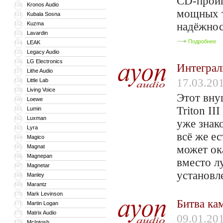
CD-проиг
Kronos Audio
150
мощных т
Kubala Sosna
151
Kuzma
надёжнос
152
Lavardin
153
Подробнее
LEAK
154
Legacy Audio
155
LG Electronics
156
Интеграл
Lithe Audio
157
17.03.20
Little Lab
158
Living Voice
159
Этот вну
Loewe
160
Triton II
Lumin
161
Luxman
162
уже знак
Lyra
163
всё же е
Magico
164
Magnat
может ок
165
Magnepan
166
вместо л
Magnetar
167
установл
Manley
168
Marantz
169
Mark Levinson
170
Битва ка
Martin Logan
171
Matrix Audio
172
09.01.20
McIntosh
173