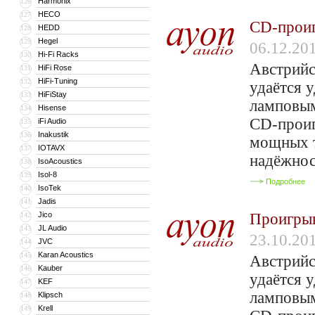
Harmonix
126
HECO
127
CD-проиг
HEDD
128
Hegel
129
06.12.20
Hi-Fi Racks
130
Австрийс
HiFi Rose
131
HiFi-Tuning
132
удаётся 
HiFiStay
133
ламповым
Hisense
134
CD-проиг
iFi Audio
135
Inakustik
136
мощных т
IOTAVX
137
надёжнос
IsoAcoustics
138
Isol-8
139
Подробнее
IsoTek
140
Jadis
141
Jico
Проигрыв
142
JL Audio
143
23.10.20
JVC
144
Karan Acoustics
145
Австрийс
Kauber
146
удаётся 
KEF
147
ламповым
Klipsch
148
Krell
149