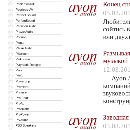
Конец сп
Peak Consult
221
Peerless-AV
222
05.02.20
Perfect Sound
223
Любители
PerfectSound
224
Perlisten Audio
225
сойтись 
Phaze Audio
226
или двух
Phonon
227
Piega
228
Pilium Audio
229
Размывая
Pillartech
230
музыкой
Pink Faun
231
Playback Designs
232
12.03.20
Plixir
233
PMC
234
Ayon Aud
Powergrip
235
компаний
Premiera
236
звуковос
Primare
237
Pro-Ject
238
конструи
ProAc
239
Proficient
240
ProPower
241
Заводная
PS Audio
242
03.03.20
PSB Speakers
243