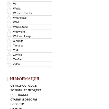
VTL
339
Wadia
340
Western Electric
341
Wharfedale
342
WiiM
343
Wilson Audio
344
Wireworld
345
Wolf von Langa
346
X-quisite
347
Yamaha
348
YBA
349
Zavfino
350
ZenSati
351
Zidoo
352
ИНФОРМАЦИЯ
ОБ АУДИОСТАТУСЕ
РОЗНИЧНАЯ ПРОДАЖА
ПОРТФОЛИО
СТАТЬИ И ОБЗОРЫ
НОВОСТИ
ОТЗЫВЫ