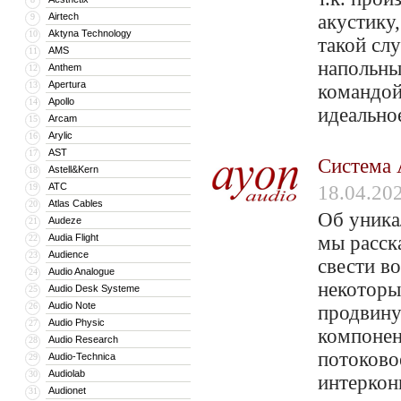
Airtech
акустику
9
Aktyna Technology
10
такой сл
AMS
11
напольны
Anthem
12
Apertura
13
командой
Apollo
14
идеально
Arcam
15
Arylic
16
AST
17
Система 
Astell&Kern
18
ATC
19
18.04.20
Atlas Cables
20
Об уника
Audeze
21
Audia Flight
мы расск
22
Audience
23
свести в
Audio Analogue
24
некоторы
Audio Desk Systeme
25
Audio Note
26
продвину
Audio Physic
27
компонен
Audio Research
28
потоково
Audio-Technica
29
Audiolab
30
интеркон
Audionet
31