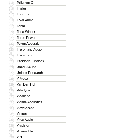
Tellurium Q
315
Thales
316
Thorens
317
Tivoli Audio
318
Tonar
319
Tone Winner
320
Torus Power
321
Totem Acoustic
322
Trafomatic Audio
323
Transrotor
324
Tsakiridis Devices
325
UandKSound
326
Unison Research
327
V-Moda
328
Van Den Hul
329
Velodyne
330
Vicoustic
331
Vienna Acoustics
332
ViewScreen
333
Vincent
334
Vitus Audio
335
Vividstorm
336
Voxmodule
337
VPI
338