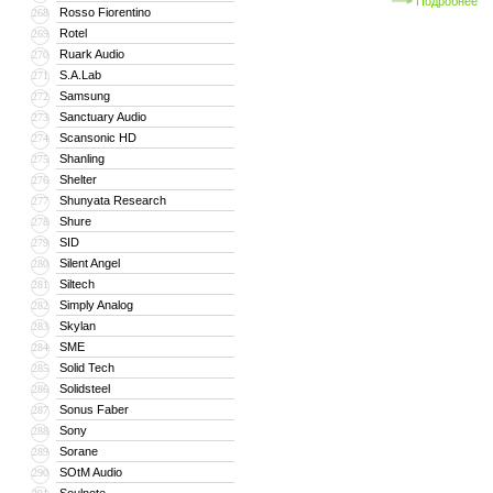
Подробнее
Rosso Fiorentino
268
Rotel
269
Ruark Audio
270
S.A.Lab
271
Samsung
272
Sanctuary Audio
273
Scansonic HD
274
Shanling
275
Shelter
276
Shunyata Research
277
Shure
278
SID
279
Silent Angel
280
Siltech
281
Simply Analog
282
Skylan
283
SME
284
Solid Tech
285
Solidsteel
286
Sonus Faber
287
Sony
288
Sorane
289
SOtM Audio
290