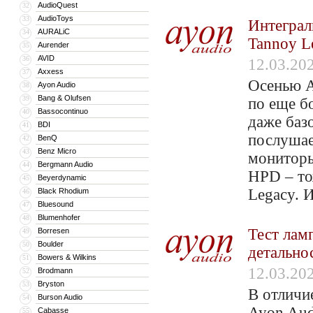
AudioQuest
32
AudioToys
33
Интеграл
AURALiC
34
Tannoy L
Aurender
35
AVID
36
12.03.20
Axxess
37
Осенью A
Ayon Audio
38
Bang & Olufsen
39
по еще бо
Bassocontinuo
40
даже баз
BDI
41
послушае
BenQ
42
Benz Micro
43
мониторы
Bergmann Audio
44
HPD – то
Beyerdynamic
45
Legacy. 
Black Rhodium
46
Bluesound
47
Blumenhofer
48
Тест лам
Borresen
49
Boulder
50
детально
Bowers & Wilkins
51
12.03.20
Brodmann
52
Bryston
53
В отличи
Burson Audio
54
Ayon Aud
Cabasse
55