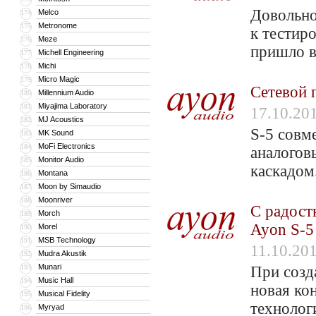
Довольно
Melco
174
Metronome
175
к тестир
Meze
176
пришло в
Michell Engineering
177
Michi
178
Micro Magic
179
Сетевой 
Millennium Audio
180
Miyajima Laboratory
181
17.10.20
MJ Acoustics
182
S-5 совм
MK Sound
183
MoFi Electronics
184
аналогов
Monitor Audio
185
каскадом
Montana
186
Moon by Simaudio
187
Moonriver
188
С радост
Morch
189
Ayon S-5
Morel
190
MSB Technology
191
11.10.20
Mudra Akustik
192
Munari
193
При созд
Music Hall
194
новая ко
Musical Fidelity
195
технолог
Myryad
196