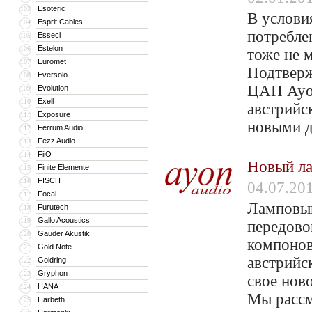
Esoteric
103
В услови
Esprit Cables
104
потребле
Esseci
105
Estelon
106
тоже не м
Euromet
107
Подтверж
Eversolo
108
ЦАП Ayo
Evolution
109
Exell
110
австрийс
Exposure
111
новыми д
Ferrum Audio
112
Fezz Audio
113
FiiO
114
Новый ла
Finite Elemente
115
FISCH
116
04.07.20
Focal
117
Ламповый
Furutech
118
Gallo Acoustics
119
передово
Gauder Akustik
120
компонов
Gold Note
121
австрийс
Goldring
122
Gryphon
123
свое нов
HANA
124
Мы рассм
Harbeth
125