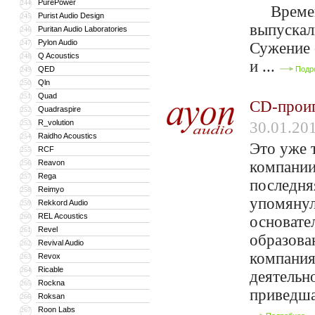
PurePower
244
Времена,
Purist Audio Design
245
выпускал
Puritan Audio Laboratories
246
Pylon Audio
247
Сужение 
Q Acoustics
248
и ...
QED
Подр
249
Qln
250
Quad
251
CD-проиг
Quadraspire
252
R_volution
253
30.01.20
Raidho Acoustics
254
Это уже 
RCF
255
Reavon
компании
256
Rega
257
последня
Reimyo
258
упомянул
Rekkord Audio
259
REL Acoustics
260
основате
Revel
261
образова
Revival Audio
262
компания
Revox
263
Ricable
264
деятельн
Rockna
265
приведша
Roksan
266
Roon Labs
267