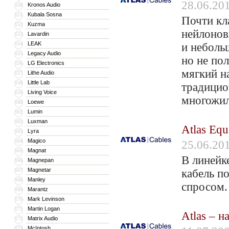
28.06.20
Kronos Audio
150
Kubala Sosna
151
Почти кл
Kuzma
152
нейлонов
Lavardin
153
LEAK
154
и неболь
Legacy Audio
155
но не по
LG Electronics
156
мягкий н
Lithe Audio
157
Little Lab
158
традицио
Living Voice
159
многожил
Loewe
160
Lumin
161
Luxman
162
Atlas Equ
Lyra
163
Magico
164
25.06.20
Magnat
165
В линейк
Magnepan
166
Magnetar
167
кабель п
Manley
168
спросом
Marantz
169
Mark Levinson
170
Martin Logan
171
Atlas – 
Matrix Audio
172
McIntosh
173