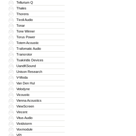
Tellurium Q
315
Thales
316
Thorens
317
Tivoli Audio
318
Tonar
319
Tone Winner
320
Torus Power
321
Totem Acoustic
322
Trafomatic Audio
323
Transrotor
324
Tsakiridis Devices
325
UandKSound
326
Unison Research
327
V-Moda
328
Van Den Hul
329
Velodyne
330
Vicoustic
331
Vienna Acoustics
332
ViewScreen
333
Vincent
334
Vitus Audio
335
Vividstorm
336
Voxmodule
337
VPI
338