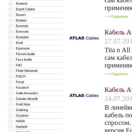
сам кабел
Esoteric
103
применяю
Esprit Cables
104
Esseci
105
Подробнее
Estelon
106
Euromet
107
Кабель At
Eversolo
108
Evolution
109
27.07.20
Exell
110
Tita n A
Exposure
111
Ferrum Audio
112
сам кабел
Fezz Audio
113
применяю
FiiO
114
Finite Elemente
115
Подробнее
FISCH
116
Focal
117
Furutech
118
Кабель At
Gallo Acoustics
119
24.07.20
Gauder Akustik
120
Gold Note
121
В линейк
Goldring
122
кабель п
Gryphon
123
спросом.
HANA
124
Harbeth
125
версия E