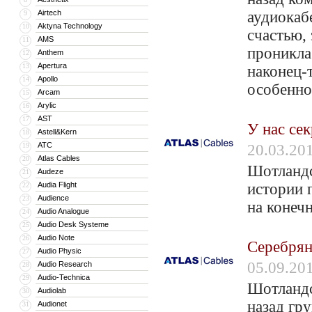
Airtech
аудиокаб
9
Aktyna Technology
10
счастью,
AMS
11
проникла
Anthem
12
Apertura
13
наконец-
Apollo
14
особенно
Arcam
15
Arylic
16
AST
17
У нас се
Astell&Kern
18
ATC
19
20.03.20
Atlas Cables
20
Шотландс
Audeze
21
Audia Flight
истории 
22
Audience
23
на конеч
Audio Analogue
24
Audio Desk Systeme
25
Audio Note
26
Серебрян
Audio Physic
27
05.09.20
Audio Research
28
Audio-Technica
29
Шотландс
Audiolab
30
назад гр
Audionet
31