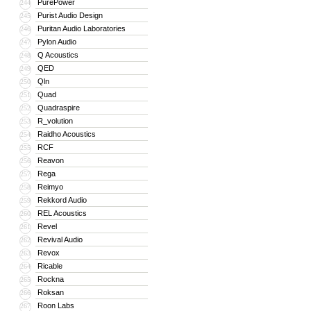
PurePower
244
Purist Audio Design
245
Puritan Audio Laboratories
246
Pylon Audio
247
Q Acoustics
248
QED
249
Qln
250
Quad
251
Quadraspire
252
R_volution
253
Raidho Acoustics
254
RCF
255
Reavon
256
Rega
257
Reimyo
258
Rekkord Audio
259
REL Acoustics
260
Revel
261
Revival Audio
262
Revox
263
Ricable
264
Rockna
265
Roksan
266
Roon Labs
267