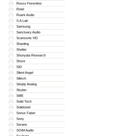
Rosso Fiorentino
268
Rotel
269
Ruark Audio
270
S.A.Lab
271
Samsung
272
Sanctuary Audio
273
Scansonic HD
274
Shanling
275
Shelter
276
Shunyata Research
277
Shure
278
SID
279
Silent Angel
280
Siltech
281
Simply Analog
282
Skylan
283
SME
284
Solid Tech
285
Solidsteel
286
Sonus Faber
287
Sony
288
Sorane
289
SOtM Audio
290