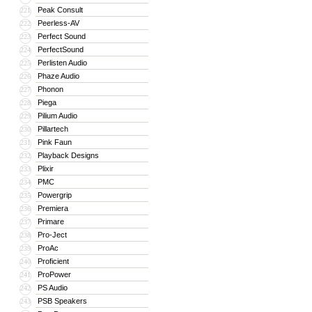
Peak Consult
221
Peerless-AV
222
Perfect Sound
223
PerfectSound
224
Perlisten Audio
225
Phaze Audio
226
Phonon
227
Piega
228
Pilium Audio
229
Pillartech
230
Pink Faun
231
Playback Designs
232
Plixir
233
PMC
234
Powergrip
235
Premiera
236
Primare
237
Pro-Ject
238
ProAc
239
Proficient
240
ProPower
241
PS Audio
242
PSB Speakers
243