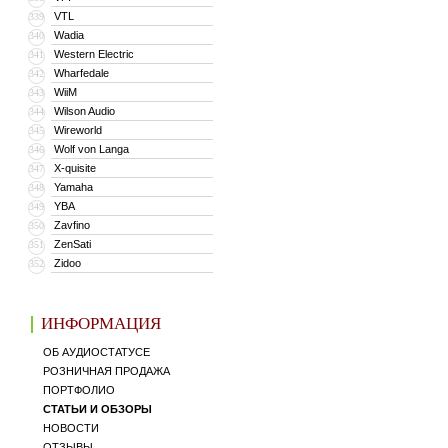
VTL
339
Wadia
340
Western Electric
341
Wharfedale
342
WiiM
343
Wilson Audio
344
Wireworld
345
Wolf von Langa
346
X-quisite
347
Yamaha
348
YBA
349
Zavfino
350
ZenSati
351
Zidoo
352
ИНФОРМАЦИЯ
ОБ АУДИОСТАТУСЕ
РОЗНИЧНАЯ ПРОДАЖА
ПОРТФОЛИО
СТАТЬИ И ОБЗОРЫ
НОВОСТИ
ОТЗЫВЫ