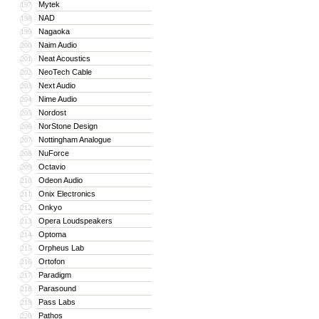
Mytek
197
NAD
198
Nagaoka
199
Naim Audio
200
Neat Acoustics
201
NeoTech Cable
202
Next Audio
203
Nime Audio
204
Nordost
205
NorStone Design
206
Nottingham Analogue
207
NuForce
208
Octavio
209
Odeon Audio
210
Onix Electronics
211
Onkyo
212
Opera Loudspeakers
213
Optoma
214
Orpheus Lab
215
Ortofon
216
Paradigm
217
Parasound
218
Pass Labs
219
Pathos
220