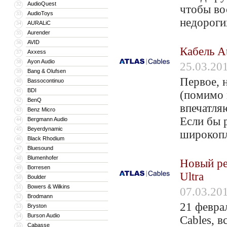
AudioQuest
32
чтобы во
AudioToys
33
недороги
AURALiC
34
Aurender
35
AVID
36
Кабель At
Axxess
37
Ayon Audio
38
25.03.20
Bang & Olufsen
39
Первое, н
Bassocontinuo
40
BDI
41
(помимо 
BenQ
42
впечатля
Benz Micro
43
Если бы р
Bergmann Audio
44
Beyerdynamic
45
широкопл
Black Rhodium
46
Bluesound
47
Blumenhofer
48
Новый ре
Borresen
49
Ultra
Boulder
50
Bowers & Wilkins
51
07.03.20
Brodmann
52
21 февра
Bryston
53
Burson Audio
54
Cables, 
Cabasse
55