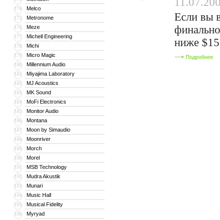
11.07.20
Melco
174
Если вы 
Metronome
175
финальном
Meze
176
Michell Engineering
177
ниже $15
Michi
178
Micro Magic
179
Подробнее
Millennium Audio
180
Miyajima Laboratory
181
MJ Acoustics
182
MK Sound
183
MoFi Electronics
184
Monitor Audio
185
Montana
186
Moon by Simaudio
187
Moonriver
188
Morch
189
Morel
190
MSB Technology
191
Mudra Akustik
192
Munari
193
Music Hall
194
Musical Fidelity
195
Myryad
196