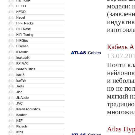
Harmonix
126
модели: 
HECO
127
HEDD
128
(заявлен
Hegel
129
индуктив
Hi-Fi Racks
130
изготовл
HiFi Rose
131
HiFi-Tuning
132
HiFiStay
133
Кабель A
Hisense
134
iFi Audio
135
13.07.20
Inakustik
136
Почти кл
IOTAVX
137
IsoAcoustics
138
нейлонов
Isol-8
139
и неболь
IsoTek
140
Jadis
141
но не по
Jico
142
мягкий н
JL Audio
143
традицио
JVC
144
Karan Acoustics
145
многожил
Kauber
146
KEF
147
Klipsch
148
Atlas Hyp
Krell
149