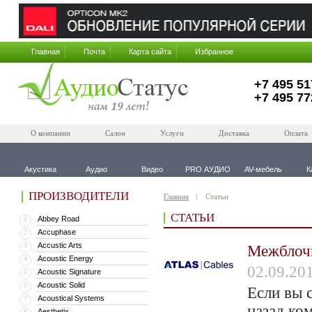
Главная
Почта
Карта сайта
Избранное
+7 495 51
+7 495 77
О компании
Салон
Услуги
Доставка
Оплата
Акустика
Аудио
Видео
PRO АУДИО
AV-мебель
К
ПРОИЗВОДИТЕЛИ
Главная
Статьи
СТАТЬИ
Abbey Road
1
Accuphase
2
Accustic Arts
3
Межблочн
Acoustic Energy
4
02.09.20
Acoustic Signature
5
Acoustic Solid
6
Если вы с
Acoustical Systems
7
назад ко
Aesthetix
8