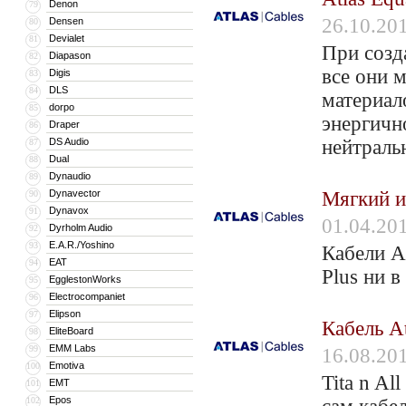
Denon
79
26.10.20
Densen
80
Devialet
81
При созд
Diapason
82
все они 
Digis
83
DLS
84
материал
dorpo
85
энергичн
Draper
86
DS Audio
нейтраль
87
Dual
88
Dynaudio
89
Dynavector
Мягкий и
90
Dynavox
91
01.04.20
Dyrholm Audio
92
E.A.R./Yoshino
93
Кабели A
EAT
94
Plus ни 
EgglestonWorks
95
Electrocompaniet
96
Elipson
97
Кабель At
EliteBoard
98
EMM Labs
99
16.08.20
Emotiva
100
Tita n A
EMT
101
Epos
102