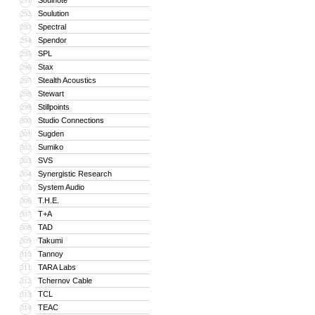
Soulnote
291
Soulution
292
Spectral
293
Spendor
294
SPL
295
Stax
296
Stealth Acoustics
297
Stewart
298
Stillpoints
299
Studio Connections
300
Sugden
301
Sumiko
302
SVS
303
Synergistic Research
304
System Audio
305
T.H.E.
306
T+A
307
TAD
308
Takumi
309
Tannoy
310
TARA Labs
311
Tchernov Cable
312
TCL
313
TEAC
314