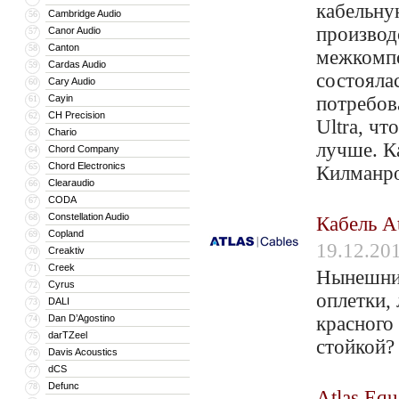
кабельну
Cambridge Audio
56
производ
Canor Audio
57
Canton
58
межкомпо
Cardas Audio
59
состоялас
Cary Audio
60
Cayin
потребов
61
CH Precision
62
Ultra, ч
Chario
63
лучше. К
Chord Company
64
Chord Electronics
65
Килманр
Clearaudio
66
CODA
67
Constellation Audio
68
Кабель At
Copland
69
19.12.20
Creaktiv
70
Creek
71
Нынешний
Cyrus
72
оплетки,
DALI
73
Dan D’Agostino
красного 
74
darTZeel
75
стойкой?
Davis Acoustics
76
dCS
77
Defunc
78
Atlas Equ