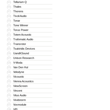
Tellurium Q
315
Thales
316
Thorens
317
Tivoli Audio
318
Tonar
319
Tone Winner
320
Torus Power
321
Totem Acoustic
322
Trafomatic Audio
323
Transrotor
324
Tsakiridis Devices
325
UandKSound
326
Unison Research
327
V-Moda
328
Van Den Hul
329
Velodyne
330
Vicoustic
331
Vienna Acoustics
332
ViewScreen
333
Vincent
334
Vitus Audio
335
Vividstorm
336
Voxmodule
337
VPI
338