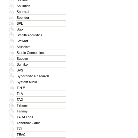
Soulnote
291
Soulution
292
Spectral
293
Spendor
294
SPL
295
Stax
296
Stealth Acoustics
297
Stewart
298
Stillpoints
299
Studio Connections
300
Sugden
301
Sumiko
302
SVS
303
Synergistic Research
304
System Audio
305
T.H.E.
306
T+A
307
TAD
308
Takumi
309
Tannoy
310
TARA Labs
311
Tchernov Cable
312
TCL
313
TEAC
314