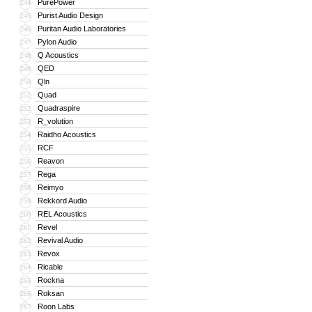
PurePower
244
Purist Audio Design
245
Puritan Audio Laboratories
246
Pylon Audio
247
Q Acoustics
248
QED
249
Qln
250
Quad
251
Quadraspire
252
R_volution
253
Raidho Acoustics
254
RCF
255
Reavon
256
Rega
257
Reimyo
258
Rekkord Audio
259
REL Acoustics
260
Revel
261
Revival Audio
262
Revox
263
Ricable
264
Rockna
265
Roksan
266
Roon Labs
267