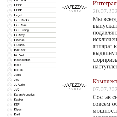
Harmonix
126
Интеграл
HECO
127
20.07.20
HEDD
128
Hegel
129
Мы всегд
Hi-Fi Racks
130
выпускат
HiFi Rose
131
HiFi-Tuning
132
подавляю
HiFiStay
133
исключен
Hisense
134
аппарат 
iFi Audio
135
Inakustik
136
выдвинуть
IOTAVX
137
сюрпризы
IsoAcoustics
138
Isol-8
наступле
139
IsoTek
140
Jadis
141
Jico
Комплект
142
JL Audio
143
07.07.20
JVC
144
Karan Acoustics
145
Состав с
Kauber
146
совсем о
KEF
147
мощности
Klipsch
148
Krell
149