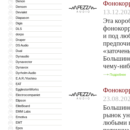
Denon
79
Фонокорр
Densen
80
13.12.20
Devialet
81
Diapason
82
Эта коро
Digis
83
фонокорр
DLS
84
и под лю
dorpo
85
Draper
86
предпочи
DS Audio
87
«заточен
Dual
88
Dynaudio
89
Большинс
Dynavector
90
чему-ниб
Dynavox
91
Dyrholm Audio
92
Подробнее
E.A.R./Yoshino
93
EAT
94
Фонокорр
EgglestonWorks
95
Electrocompaniet
96
23.08.20
Elipson
97
Большинс
EliteBoard
98
EMM Labs
99
рынок ун
Emotiva
100
любыми г
EMT
101
Epos
102