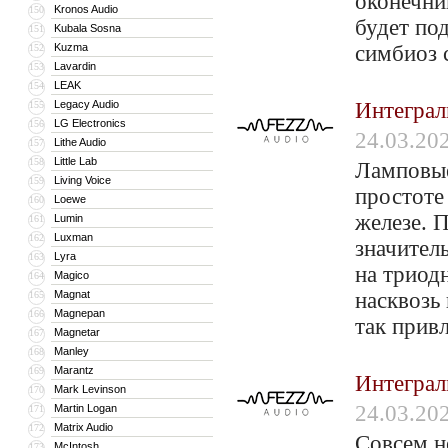
оконечник
Kronos Audio
150
будет под
Kubala Sosna
151
Kuzma
симбиоз 
152
Lavardin
153
LEAK
154
Legacy Audio
Интеграл
155
LG Electronics
156
24.03.20
Lithe Audio
157
Little Lab
158
Ламповые
Living Voice
159
простоте
Loewe
160
железе. 
Lumin
161
Luxman
162
значител
Lyra
163
на триод
Magico
164
Magnat
насквозь
165
Magnepan
166
так прив
Magnetar
167
Manley
168
Marantz
169
Интеграл
Mark Levinson
170
24.03.20
Martin Logan
171
Matrix Audio
172
Совсем н
McIntosh
173