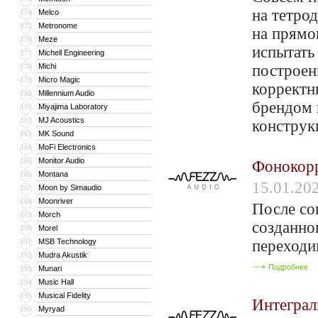
на тетрод
Melco
174
Metronome
175
на прямо
Meze
176
испытать
Michell Engineering
177
Michi
построен
178
Micro Magic
179
корректн
Millennium Audio
180
брендом 
Miyajima Laboratory
181
MJ Acoustics
182
конструк
MK Sound
183
MoFi Electronics
184
Monitor Audio
185
Фонокорр
Montana
186
15.01.20
Moon by Simaudio
187
Moonriver
188
После со
Morch
189
созданно
Morel
190
MSB Technology
переходи
191
Mudra Akustik
192
Подробнее
Munari
193
Music Hall
194
Musical Fidelity
195
Интеграл
Myryad
196