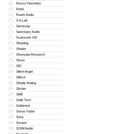
Rosso Fiorentino
268
Rotel
269
Ruark Audio
270
S.A.Lab
271
Samsung
272
Sanctuary Audio
273
Scansonic HD
274
Shanling
275
Shelter
276
Shunyata Research
277
Shure
278
SID
279
Silent Angel
280
Siltech
281
Simply Analog
282
Skylan
283
SME
284
Solid Tech
285
Solidsteel
286
Sonus Faber
287
Sony
288
Sorane
289
SOtM Audio
290