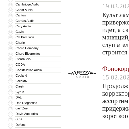
Cambridge Audio
19.03.20
56
Canor Audio
57
Культ ла
Canton
58
приверже
Cardas Audio
59
Cary Audio
60
идет, а с
Cayin
61
манящий,
CH Precision
62
Chario
63
слушател
Chord Company
64
строится 
Chord Electronics
65
Clearaudio
66
CODA
67
Фонокорр
Constellation Audio
68
Copland
15.02.20
69
Creaktiv
70
Продолжа
Creek
71
корректо
Cyrus
72
DALI
73
ассортим
Dan D’Agostino
74
придержи
darTZeel
75
Davis Acoustics
76
коротког
dCS
77
Defunc
78