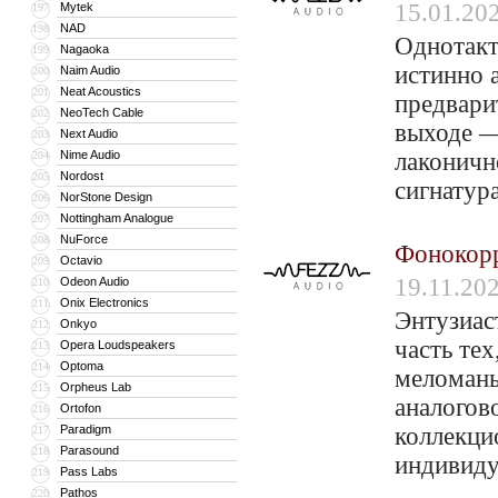
15.01.20
Mytek
197
NAD
198
Однотакт
Nagaoka
199
истинно 
Naim Audio
200
Neat Acoustics
201
предвари
NeoTech Cable
202
выходе —
Next Audio
203
Nime Audio
лаконичн
204
Nordost
205
сигнатур
NorStone Design
206
Nottingham Analogue
207
NuForce
208
Фонокорр
Octavio
209
19.11.20
Odeon Audio
210
Onix Electronics
211
Энтузиас
Onkyo
212
часть те
Opera Loudspeakers
213
Optoma
214
меломаны
Orpheus Lab
215
аналогов
Ortofon
216
Paradigm
коллекци
217
Parasound
218
индивиду
Pass Labs
219
Pathos
220