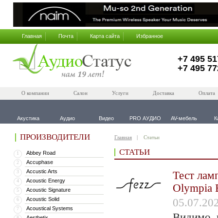
Главная
Почта
Карта сайта
Избранное
+7 495 51
+7 495 77
О компании
Салон
Услуги
Доставка
Оплата
Акустика
Аудио
Видео
PRO АУДИО
AV-мебель
К
ПРОИЗВОДИТЕЛИ
Главная
Статьи
СТАТЬИ
Abbey Road
1
Accuphase
2
Accustic Arts
3
Тест лам
Acoustic Energy
4
Olympia 
Acoustic Signature
5
Acoustic Solid
6
05.07.20
Acoustical Systems
7
Видимо, 
Aesthetix
8