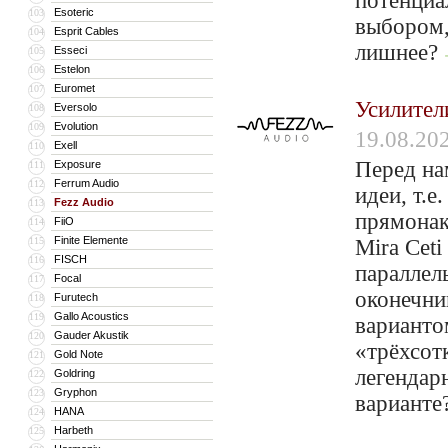
потенциа
Esoteric
103
выбором,
Esprit Cables
104
лишнее?
Esseci
105
Estelon
106
Euromet
107
Усилител
Eversolo
108
Evolution
109
19.08.20
Exell
110
Перед на
Exposure
111
Ferrum Audio
112
идеи, т.е
Fezz Audio
113
прямонак
FiiO
114
Finite Elemente
115
Mira Cet
FISCH
116
параллел
Focal
117
оконечни
Furutech
118
Gallo Acoustics
119
варианто
Gauder Akustik
120
«трёхсот
Gold Note
121
легендар
Goldring
122
Gryphon
123
варианте
HANA
124
Harbeth
125