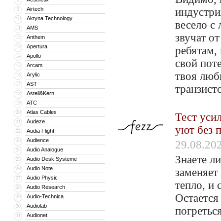
Airtech
индустри
9
Aktyna Technology
10
весело с
AMS
11
звучат о
Anthem
12
Apertura
13
ребятам,
Apollo
14
свой пот
Arcam
15
твоя люб
Arylic
16
AST
17
транзист
Astell&Kern
18
ATC
19
Atlas Cables
20
Тест уси
Audeze
21
уют без 
Audia Flight
22
Audience
23
29.08.20
Audio Analogue
24
Знаете л
Audio Desk Systeme
25
Audio Note
26
заменяет
Audio Physic
27
тепло, и
Audio Research
28
Остается
Audio-Technica
29
Audiolab
30
погретьс
Audionet
31