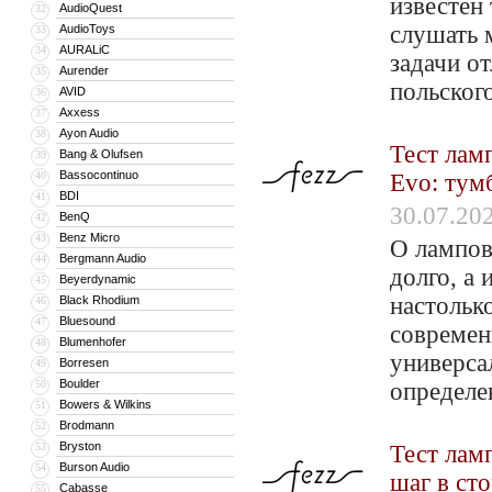
известен
AudioQuest
32
слушать 
AudioToys
33
AURALiC
34
задачи о
Aurender
35
польског
AVID
36
Axxess
37
Ayon Audio
38
Тест ламп
Bang & Olufsen
39
Bassocontinuo
40
Evo: тум
BDI
41
30.07.20
BenQ
42
Benz Micro
43
О лампов
Bergmann Audio
44
долго, а
Beyerdynamic
45
настолько
Black Rhodium
46
Bluesound
47
современ
Blumenhofer
48
универса
Borresen
49
Boulder
50
определе
Bowers & Wilkins
51
Brodmann
52
Bryston
53
Тест лам
Burson Audio
54
шаг в ст
Cabasse
55