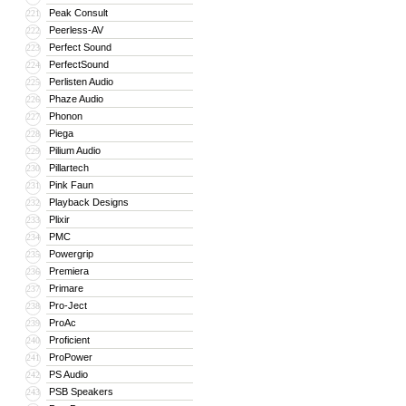
Peak Consult
221
Peerless-AV
222
Perfect Sound
223
PerfectSound
224
Perlisten Audio
225
Phaze Audio
226
Phonon
227
Piega
228
Pilium Audio
229
Pillartech
230
Pink Faun
231
Playback Designs
232
Plixir
233
PMC
234
Powergrip
235
Premiera
236
Primare
237
Pro-Ject
238
ProAc
239
Proficient
240
ProPower
241
PS Audio
242
PSB Speakers
243