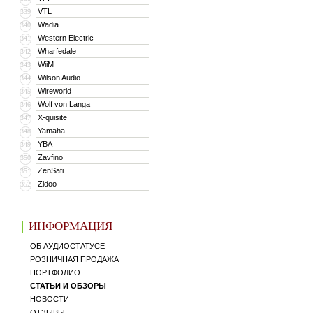
VTL
339
Wadia
340
Western Electric
341
Wharfedale
342
WiiM
343
Wilson Audio
344
Wireworld
345
Wolf von Langa
346
X-quisite
347
Yamaha
348
YBA
349
Zavfino
350
ZenSati
351
Zidoo
352
ИНФОРМАЦИЯ
ОБ АУДИОСТАТУСЕ
РОЗНИЧНАЯ ПРОДАЖА
ПОРТФОЛИО
СТАТЬИ И ОБЗОРЫ
НОВОСТИ
ОТЗЫВЫ