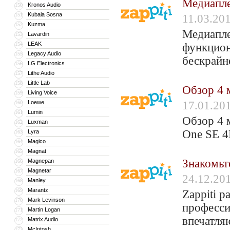
Медиапле
Kronos Audio
150
Kubala Sosna
151
11.03.20
Kuzma
152
Медиапле
Lavardin
153
LEAK
154
функцион
Legacy Audio
155
бескрайн
LG Electronics
156
Lithe Audio
157
Little Lab
158
Обзор 4 
Living Voice
159
Loewe
17.01.20
160
Lumin
161
Обзор 4 
Luxman
162
One SE 
Lyra
163
Magico
164
Magnat
165
Знакомьте
Magnepan
166
Magnetar
167
24.12.20
Manley
168
Marantz
169
Zappiti 
Mark Levinson
170
професси
Martin Logan
171
впечатля
Matrix Audio
172
McIntosh
173