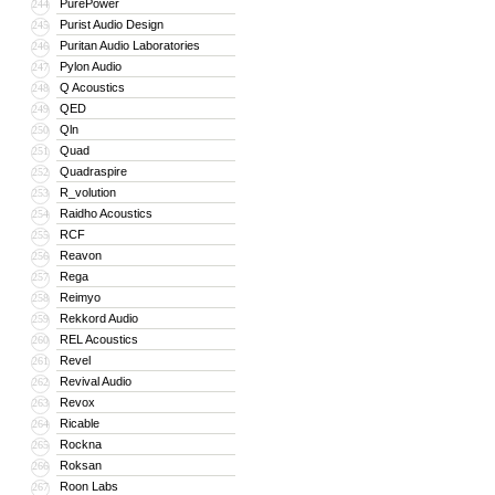
PurePower
244
Purist Audio Design
245
Puritan Audio Laboratories
246
Pylon Audio
247
Q Acoustics
248
QED
249
Qln
250
Quad
251
Quadraspire
252
R_volution
253
Raidho Acoustics
254
RCF
255
Reavon
256
Rega
257
Reimyo
258
Rekkord Audio
259
REL Acoustics
260
Revel
261
Revival Audio
262
Revox
263
Ricable
264
Rockna
265
Roksan
266
Roon Labs
267