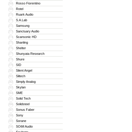
Rosso Fiorentino
268
Rotel
269
Ruark Audio
270
S.A.Lab
271
Samsung
272
Sanctuary Audio
273
Scansonic HD
274
Shanling
275
Shelter
276
Shunyata Research
277
Shure
278
SID
279
Silent Angel
280
Siltech
281
Simply Analog
282
Skylan
283
SME
284
Solid Tech
285
Solidsteel
286
Sonus Faber
287
Sony
288
Sorane
289
SOtM Audio
290