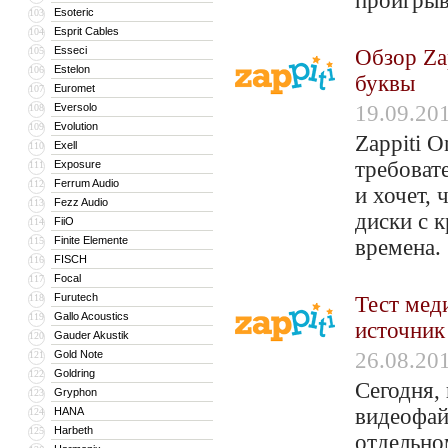
проигрыв
Esoteric
103
Esprit Cables
104
Esseci
105
Обзор Za
Estelon
106
буквы
Euromet
107
Eversolo
19.09.20
108
Evolution
109
Zappiti 
Exell
110
требоват
Exposure
111
Ferrum Audio
112
и хочет,
Fezz Audio
113
диски с 
FiiO
114
Finite Elemente
115
времена.
FISCH
116
Focal
117
Furutech
118
Тест мед
Gallo Acoustics
119
источник
Gauder Akustik
120
Gold Note
26.08.20
121
Goldring
122
Сегодня,
Gryphon
123
видеофай
HANA
124
Harbeth
125
отдельно