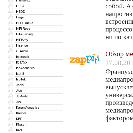
Harmonix
126
собой. А
HECO
127
HEDD
128
напротив
Hegel
129
встроенн
Hi-Fi Racks
130
процессо
HiFi Rose
131
HiFi-Tuning
132
ни по ка
HiFiStay
133
Hisense
134
iFi Audio
135
Обзор ме
Inakustik
136
17.08.20
IOTAVX
137
IsoAcoustics
138
Французс
Isol-8
139
медиапрои
IsoTek
140
Jadis
141
выпускае
Jico
142
универса
JL Audio
143
произвед
JVC
144
Karan Acoustics
145
медиапро
Kauber
146
фактором
KEF
147
Klipsch
148
Krell
149