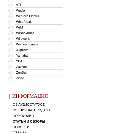
VTL
339
Wadia
340
Western Electric
341
Wharfedale
342
WiiM
343
Wilson Audio
344
Wireworld
345
Wolf von Langa
346
X-quisite
347
Yamaha
348
YBA
349
Zavfino
350
ZenSati
351
Zidoo
352
ИНФОРМАЦИЯ
ОБ АУДИОСТАТУСЕ
РОЗНИЧНАЯ ПРОДАЖА
ПОРТФОЛИО
СТАТЬИ И ОБЗОРЫ
НОВОСТИ
ОТЗЫВЫ