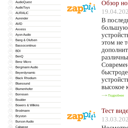
Обзор но
AudioQuest
32
AudioToys
33
19.04.20
AURALiC
34
Aurender
В послед
35
AVID
36
большую 
Axxess
37
устройст
Ayon Audio
38
Bang & Olufsen
39
этом не т
Bassocontinuo
40
дополнит
BDI
41
различны
BenQ
42
Benz Micro
43
Современ
Bergmann Audio
44
быстроде
Beyerdynamic
45
устройст
Black Rhodium
46
Bluesound
47
высокое 
Blumenhofer
48
Borresen
49
Подробнее
Boulder
50
Bowers & Wilkins
51
Тест вид
Brodmann
52
Bryston
53
13.03.20
Burson Audio
54
Несмотря
Cabasse
55