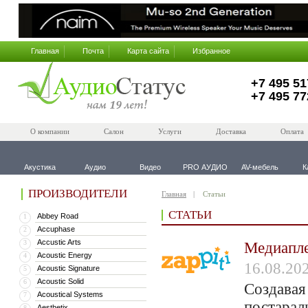
Главная
Почта
Карта сайта
Избранное
+7 495 51
+7 495 77
О компании
Салон
Услуги
Доставка
Оплата
Акустика
Аудио
Видео
PRO АУДИО
AV-мебель
К
ПРОИЗВОДИТЕЛИ
Главная
Статьи
СТАТЬИ
Abbey Road
1
Accuphase
2
Accustic Arts
3
Медиапле
Acoustic Energy
4
16.08.20
Acoustic Signature
5
Acoustic Solid
6
Создавая
Acoustical Systems
7
постарал
Aesthetix
8