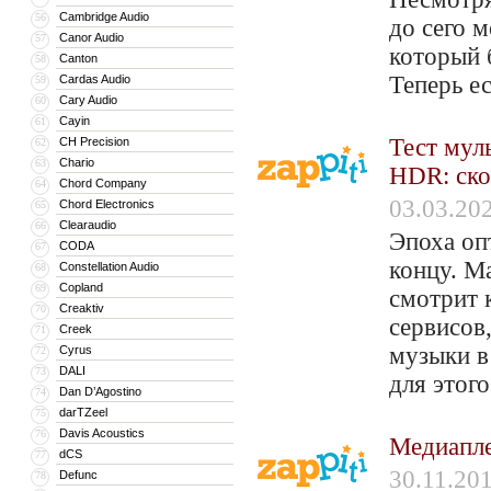
Cambridge Audio
56
до сего 
Canor Audio
57
который 
Canton
58
Теперь е
Cardas Audio
59
Cary Audio
60
Cayin
61
Тест мул
CH Precision
62
Chario
63
HDR: ско
Chord Company
64
03.03.20
Chord Electronics
65
Clearaudio
66
Эпоха оп
CODA
67
концу. М
Constellation Audio
68
Copland
69
смотрит 
Creaktiv
70
сервисов
Creek
71
музыки в
Cyrus
72
DALI
73
для этог
Dan D’Agostino
74
darTZeel
75
Davis Acoustics
76
Медиапле
dCS
77
30.11.20
Defunc
78