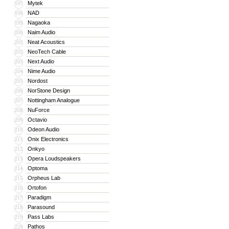
Mytek
197
NAD
198
Nagaoka
199
Naim Audio
200
Neat Acoustics
201
NeoTech Cable
202
Next Audio
203
Nime Audio
204
Nordost
205
NorStone Design
206
Nottingham Analogue
207
NuForce
208
Octavio
209
Odeon Audio
210
Onix Electronics
211
Onkyo
212
Opera Loudspeakers
213
Optoma
214
Orpheus Lab
215
Ortofon
216
Paradigm
217
Parasound
218
Pass Labs
219
Pathos
220