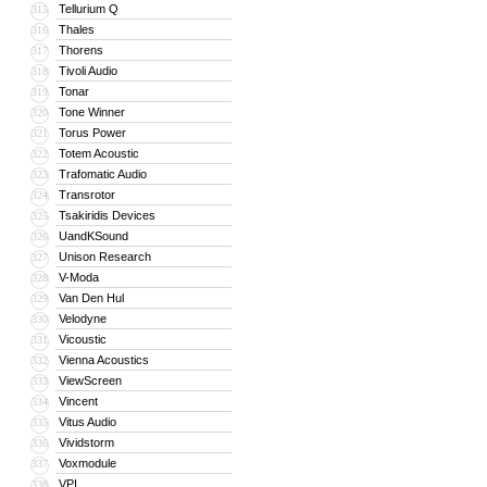
Tellurium Q
315
Thales
316
Thorens
317
Tivoli Audio
318
Tonar
319
Tone Winner
320
Torus Power
321
Totem Acoustic
322
Trafomatic Audio
323
Transrotor
324
Tsakiridis Devices
325
UandKSound
326
Unison Research
327
V-Moda
328
Van Den Hul
329
Velodyne
330
Vicoustic
331
Vienna Acoustics
332
ViewScreen
333
Vincent
334
Vitus Audio
335
Vividstorm
336
Voxmodule
337
VPI
338