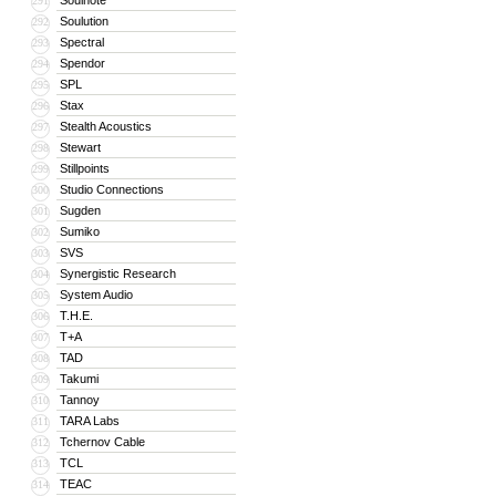
Soulnote
291
Soulution
292
Spectral
293
Spendor
294
SPL
295
Stax
296
Stealth Acoustics
297
Stewart
298
Stillpoints
299
Studio Connections
300
Sugden
301
Sumiko
302
SVS
303
Synergistic Research
304
System Audio
305
T.H.E.
306
T+A
307
TAD
308
Takumi
309
Tannoy
310
TARA Labs
311
Tchernov Cable
312
TCL
313
TEAC
314