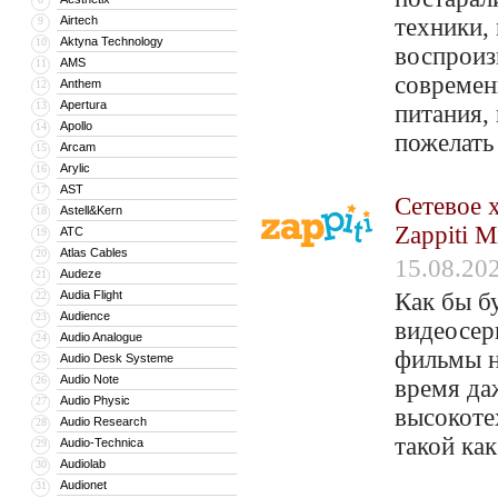
Airtech
техники,
9
Aktyna Technology
10
воспроизв
AMS
11
современ
Anthem
12
Apertura
13
питания,
Apollo
14
пожелать
Arcam
15
Arylic
16
AST
17
Cетевое 
Astell&Kern
18
Zappiti 
ATC
19
Atlas Cables
20
15.08.20
Audeze
21
Audia Flight
Как бы б
22
Audience
23
видеосер
Audio Analogue
24
фильмы н
Audio Desk Systeme
25
Audio Note
26
время да
Audio Physic
27
высокоте
Audio Research
28
такой как
Audio-Technica
29
Audiolab
30
Audionet
31