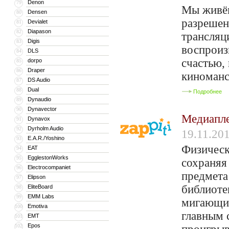
Denon
79
Мы живём
Densen
80
разрешен
Devialet
81
Diapason
82
трансляц
Digis
83
воспроиз
DLS
84
счастью,
dorpo
85
Draper
86
киноманс
DS Audio
87
Dual
88
Подробнее
Dynaudio
89
Dynavector
90
Медиапле
Dynavox
91
Dyrholm Audio
92
19.11.20
E.A.R./Yoshino
93
Физическ
EAT
94
EgglestonWorks
95
сохраняя
Electrocompaniet
96
предмета
Elipson
97
библиоте
EliteBoard
98
EMM Labs
99
мигающий
Emotiva
100
главным 
EMT
101
Epos
102