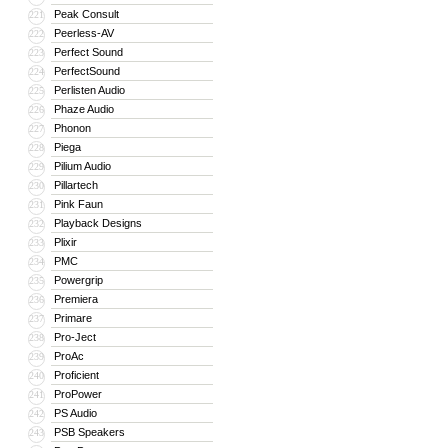
Peak Consult
221
Peerless-AV
222
Perfect Sound
223
PerfectSound
224
Perlisten Audio
225
Phaze Audio
226
Phonon
227
Piega
228
Pilium Audio
229
Pillartech
230
Pink Faun
231
Playback Designs
232
Plixir
233
PMC
234
Powergrip
235
Premiera
236
Primare
237
Pro-Ject
238
ProAc
239
Proficient
240
ProPower
241
PS Audio
242
PSB Speakers
243