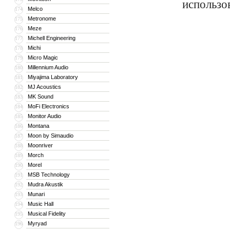
использо
Melco
174
Metronome
175
Meze
176
Michell Engineering
177
Michi
178
Micro Magic
179
Millennium Audio
180
Miyajima Laboratory
181
MJ Acoustics
182
MK Sound
183
MoFi Electronics
184
Monitor Audio
185
Montana
186
Moon by Simaudio
187
Moonriver
188
Morch
189
Morel
190
MSB Technology
191
Mudra Akustik
192
Munari
193
Music Hall
194
Musical Fidelity
195
Myryad
196