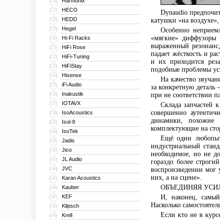
Harmonix
126
HECO
127
Dynaudio предпочит
HEDD
128
катушки «на воздухе»
Hegel
129
Особенно неприемл
«мягкие» диффузоры 
Hi-Fi Racks
130
выраженный резонанс,
HiFi Rose
131
падает жёсткость и ра
HiFi-Tuning
132
и их приходится рез
HiFiStay
133
подобные проблемы ус
Hisense
134
На качество звучан
iFi Audio
135
за конкретную деталь 
Inakustik
136
при не соответствии п
IOTAVX
137
Склада запчастей к
совершенно аутентич
IsoAcoustics
138
динамики, похожие 
Isol-8
139
комплектующие на сто
IsoTek
140
Ещё один любопыт
Jadis
141
индустриальный станд
Jico
142
необходимое, но не до
JL Audio
143
гораздо более строги
JVC
144
воспроизведении мог 
них, а на сцене».
Karan Acoustics
145
ОБЪЕДИНЯЯ УСИ
Kauber
146
KEF
И, наконец, самый
147
Насколько самостоятел
Klipsch
148
Если кто не в курс
Krell
149