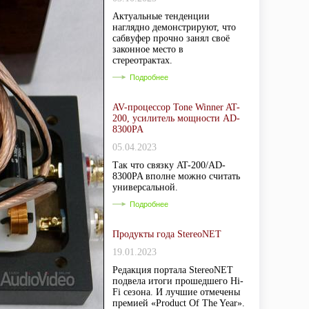
Актуальные тенденции
наглядно демонстрируют, что
сабвуфер прочно занял своё
законное место в
стереотрактах.
Подробнее
AV-процессор Tone Winner AT-
200, усилитель мощности AD-
8300PA
05.04.2023
Так что связку AT-200/AD-
8300PA вполне можно считать
универсальной.
Подробнее
Продукты года StereoNET
19.01.2023
Редакция портала StereoNET
подвела итоги прошедшего Hi-
Fi сезона. И лучшие отмечены
премией «Product Of The Year».