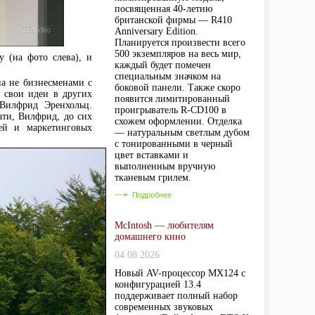
посвященная 40-летию
британской фирмы — R410
Anniversary Edition.
Планируется произвести всего
500 экземпляров на весь мир,
 (на фото слева), и
каждый будет помечен
специальным значком на
на не бизнесменами с
боковой панели. Также скоро
 свои идеи в других
появится лимитированный
Вилфрид Эренхольц.
проигрыватель R-CD100 в
ати, Вилфрид, до сих
схожем оформлении. Отделка
ей и маркетинговых
— натуральным светлым дубом
с тонированными в черный
цвет вставками и
выполненным вручную
тканевым грилем.
Подробнее
McIntosh — любителям
домашнего кино
04.08.2026
Новый AV-процессор MX124 с
конфигурацией 13.4
поддерживает полный набор
современных звуковых