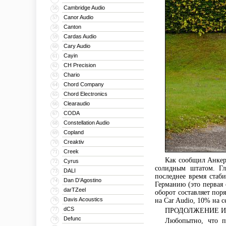
Cambridge Audio
56
Canor Audio
57
Canton
58
Cardas Audio
59
Cary Audio
60
Cayin
61
CH Precision
62
Chario
63
Chord Company
64
Chord Electronics
65
Clearaudio
66
CODA
67
Constellation Audio
68
Copland
69
Creaktiv
70
Creek
71
Как сообщил Анкер 
Cyrus
72
солидным штатом. Г
DALI
73
последнее время стаб
Dan D’Agostino
74
Германию (это первая
darTZeel
75
оборот составляет пор
Davis Acoustics
76
на Car Audio, 10% на 
dCS
77
ПРОДОЛЖЕНИЕ 
Defunc
78
Любопытно, что п