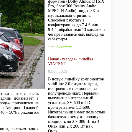
форматов (Dolby Atmos, DTS:X
Pro, Sony 360 Reality Audio,
MPEG-H Audio), видео 8K и
музыкальный стриминг.
Способен работать в
конфигурациях до 7.4.6 или
9.4.4, обрабатывая 13 каналов и
четыре независимых выхода на
сабвуферы.
Подробнее
Новая «твёрдая» линейка
VINCENT
03.08.2026
В новую линейку компонентов
solidLine 2.0 входят модели,
построенные полностью на
полупроводниках. Первыми
тики считается очень
выпущены интегральный
едний показывает в
усилитель SV-600 и CD-
продаж приходится на
проигрыватель CD-600.
ю и Австрию. Годовой
Интегральник имеет полностью
: 40 – 50% приходится
балансную схему и выходную
мощность до 2 × 306 Вт на 4
Омах или 2 х 200 Вт на 8
ании, включая таких
Омах.