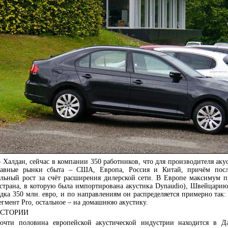
Халдан, сейчас в компании 350 работников, что для производителя акус
лавные рынки сбыта – США, Европа, Россия и Китай, причём посл
ильный рост за счёт расширения дилерской сети. В Европе максимум 
 страна, в которую была импортирована акустика Dynaudio), Швейцари
ядка 350 млн. евро, и по направлениям он распределяется примерно так
сегмент Pro, остальное – на домашнюю акустику.
ИСТОРИИ
очти половина европейской акустической индустрии находится в Д