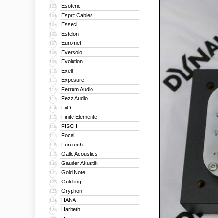
Esoteric
103
Esprit Cables
104
Esseci
105
Estelon
106
Euromet
107
Eversolo
108
Evolution
109
Exell
110
Exposure
111
Ferrum Audio
112
Fezz Audio
113
FiiO
114
Finite Elemente
115
FISCH
116
Focal
117
Furutech
118
Gallo Acoustics
119
Gauder Akustik
120
Gold Note
121
Goldring
122
Gryphon
123
HANA
124
Harbeth
125