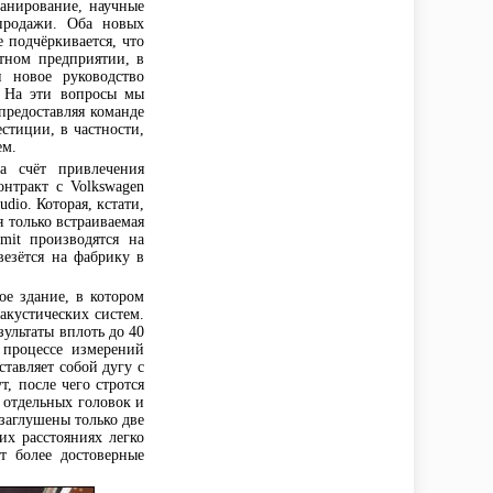
ланирование, научные
 продажи. Оба новых
 подчёркивается, что
стном предприятии, в
и новое руководство
? На эти вопросы мы
предоставляя команде
стиции, в частности,
ем.
а счёт привлечения
онтракт с Volkswagen
dio. Которая, кстати,
я только встраиваемая
mit производятся на
везётся на фабрику в
ое здание, в котором
акустических систем.
зультаты вплоть до 40
 процессе измерений
ставляет собой дугу с
, после чего стротся
 отдельных головок и
 заглушены только две
их расстояниях легко
т более достоверные