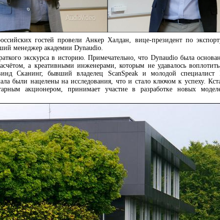
оссийских гостей провели Анкер Халдан, вице-президент по экспорту
ший менеджер академии Dynaudio.
краткого экскурса в историю. Примечательно, что Dynaudio была основа
асчётом, а креативными инженерами, которым не удавалось воплотить
винд Сканинг, бывший владелец ScanSpeak и молодой специалист 
ала были нацелены на исследования, что и стало ключом к успеху. Кст
тарным акционером, принимает участие в разработке новых модел