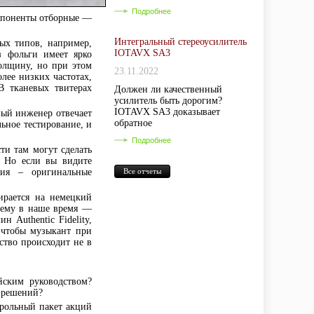
Подробнее
омпоненты отборные —
Интегральный стереоусилитель
ых типов, например,
IOTAVX SA3
з фольги имеет ярко
олщину, но при этом
23.11.2022
олее низких частотах,
В тканевых твитерах
Должен ли качественный
усилитель быть дорогим?
IOTAVX SA3 доказывает
ный инженер отвечает
обратное
льное тестирование, и
Подробнее
ти там могут сделать
. Но если вы видите
ция – оригинальные
Все отчеты
ирается на немецкий
е ему в наше время —
 Authentic Fidelity,
, чтобы музыкант при
ство происходит не в
йским руководством?
х решений?
трольный пакет акций