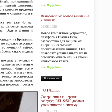
учёный, применивший
оил первый динамик,
Подробнее
у в качестве предмета
ванные специалисты в
Bassocontinuo: особое внимание
к винилу
ика вот уже 40 лет
 до Evidence, включая
02.08.2026
ает. Ведь в Дании и
Новое компактное устройство,
платформа Essenza Isola,
стика – из Британии.
разработана для защиты от
 не создают акустику
вибраций серьезных
ство компаний сейчас
проигрывателей винила. Она
й бренд какую модель
позволяет устанавливать их на
обычную мебель или на стойки
 покупаете головки у
невысокого класса.
 самые авторитетные
Подробнее
 проект. Чаще всего
лет работы мы знаем,
только акустическая
Все новости
 сложные кроссоверы.
вки подходят простые
ОТЧЕТЫ
Совершенная синергия:
сабвуфер REL S/510 добавит
утончённости в систему
03.10.2023