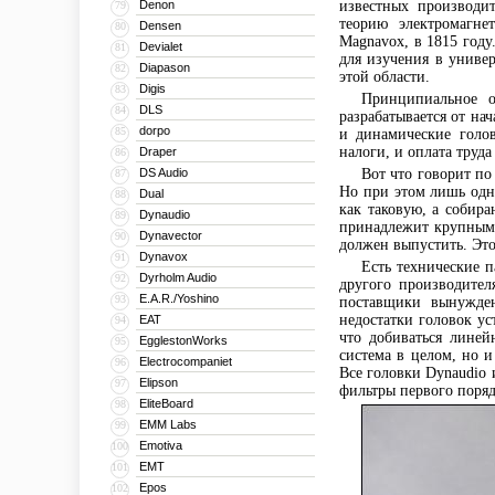
Denon
известных производи
79
теорию электромагне
Densen
80
Magnavox, в 1815 году
Devialet
81
для изучения в униве
Diapason
82
этой области.
Digis
83
Принципиальное о
DLS
84
разрабатывается от на
dorpo
85
и динамические голов
налоги, и оплата труд
Draper
86
DS Audio
Вот что говорит по
87
Но при этом лишь одн
Dual
88
как таковую, а собир
Dynaudio
89
принадлежит крупным 
Dynavector
90
должен выпустить. Эт
Dynavox
91
Есть технические п
Dyrholm Audio
92
другого производител
E.A.R./Yoshino
93
поставщики вынужден
недостатки головок ус
EAT
94
что добиваться лине
EgglestonWorks
95
система в целом, но 
Electrocompaniet
96
Все головки Dynaudio 
Elipson
97
фильтры первого поряд
EliteBoard
98
EMM Labs
99
Emotiva
100
EMT
101
Epos
102