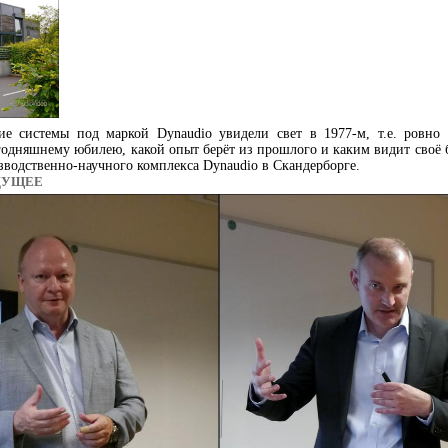
ие системы под маркой Dynaudio увидели свет в 1977-м, т.е. ровно 
одняшнему юбилею, какой опыт берёт из прошлого и каким видит своё б
водственно-научного комплекса Dynaudio в Скандерборге.
ДУЩЕЕ