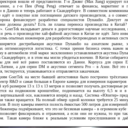
директоров вошли её представители. Г-н Джянг (Max Jiang) курирует п
жение, а г-н Пен (Peng Peng) отвечает за финансы, маркетинг и
ли в Данию и теперь работают в Скандерборге. В совместном коммюнике
е идёт о покупке или поглощении датского производителя, а о совме
торона финансирует разработки специалистов Dynaudio. Диктует л
 они должны делать? Есть ли планы переноса производства в Китай
». GoerTek вкладывает деньги в дорогостоящие научные исследования, 
 речь о производстве хай-файной акустики в Китае не идёт. Зато инве
семь опытных инженеров для разработки беспроводных и активных сист
ширяется дистрибьюция акустики Dynaudio на азиатском рынке, з
ах оптимизируется логистика. С точки зрения бизнеса очень важен к
ому в автомобили этой марки эксклюзивно устанавливается акустика Dynau
в Скандерборге, и в этом мы могли убедиться воочию. В Китае собираетс
ры для неё всё равно поставляются из Дании. Корпуса для серии E
 Латвии, а для серии DM и акустики сегмента Pro – в Азии. Всё это 
я, тестируется, упаковывается и отправляется заказчикам.
циям GoerTek на месте бывшей автостоянки было построено трёхэтажн
центр R&D и самая большая в Европе камера для измерения параметров 
й куб размером 13 х 13 х 13 метров и позволяет получать достоверные ре
яется на подвижном кронштейне, поднимается на высоту 6,5 м и в
 вертикальной оси, наклоняется вперёд и назад. Система «Юпитер» пред
я также вращается. На полный обмер одной колонки требуется 25 минут
оля. В полу камеры имеется полость ёмкостью 500 литров для измерений
Инженеры подчёркивают, что это не безэховая камера – в огромном кубе
 позволяет фиксировать и отражения, а если они не нужны, то при так
ром. Такая камера ближе к реальным условиям прослушивания и даё