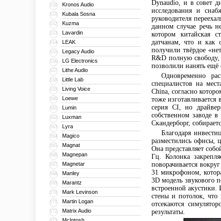
Dynaudio, и в совет 
Kronos Audio
150
исследования и снаб
Kubala Sosna
151
руководителя перееха
Kuzma
152
данном случае речь н
Lavardin
153
котором китайская с
датчанам, что и как
LEAK
154
получили твёрдое «нет
Legacy Audio
155
R&D полную свободу, и
LG Electronics
156
позволили нанять ещё 
Lithe Audio
157
Одновременно рас
Little Lab
158
специалистов на мест
Living Voice
159
China, согласно котор
Loewe
160
тоже изготавливается 
серия CI, но драйве
Lumin
161
собственном заводе в
Luxman
162
Скандерборг, собираетс
Lyra
163
Благодаря инвести
Magico
164
разместились офисы, 
Magnat
165
Она представляет собо
Magnepan
166
Гц. Колонка закрепл
Magnetar
поворачивается вокруг
167
31 микрофоном, котора
Manley
168
3D модель звукового п
Marantz
169
встроенной акустики. 
Mark Levinson
170
стены и потолок, что
Martin Logan
171
отсекаются симулято
Matrix Audio
172
результаты.
McIntosh
173