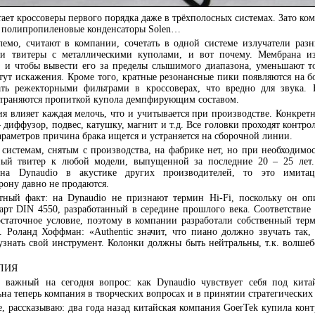
ает кроссоверы первого порядка даже в трёхполосных системах. Зато к
, полипропиленовые конденсаторы Solen…
емо, считают в компании, сочетать в одной системе излучатели разн
и твитеры с металлическими куполами, и вот почему. Мембрана и
 и чтобы вывести его за пределы слышимого диапазона, уменьшают т
стут искажения. Кроме того, кратные резонансные пики появляются на б
ать режекторными фильтрами в кроссоверах, что вредно для звука. 
траняются пропиткой купола демпфирующим составом.
ия влияет каждая мелочь, что и учитывается при производстве. Конкрет
– диффузор, подвес, катушку, магнит и т.д. Все головки проходят контро
араметров причина брака ищется и устраняется на сборочной линии.
 системам, снятым с производства, на фабрике нет, но при необходимос
ный твитер к любой модели, выпущенной за последние 20 – 25 лет
на Dynaudio в акустике других производителей, то это имита
рону давно не продаются.
ный факт: на Dynaudio не признают термин Hi-Fi, поскольку он оп
арт DIN 4550, разработанный в середине прошлого века. Соответстви
статочное условие, поэтому в компании разработали собственный термин
й. Роланд Хоффман: «Authentic значит, что пиано должно звучать так
узнать свой инструмент. Колонки должны быть нейтральны, т.к. волшеб
ЛИЯ
 важный на сегодня вопрос: как Dynaudio чувствует себя под кита
ьна теперь компания в творческих вопросах и в принятии стратегически
е, рассказываю: два года назад китайская компания GoerTek купила кон