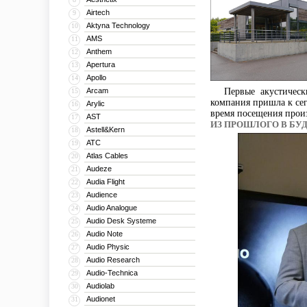
Airtech
9
Aktyna Technology
10
AMS
11
Anthem
12
Apertura
13
Apollo
14
Arcam
Первые акустическ
15
компания пришла к сег
Arylic
16
время посещения произ
AST
17
ИЗ ПРОШЛОГО В БУ
Astell&Kern
18
ATC
19
Atlas Cables
20
Audeze
21
Audia Flight
22
Audience
23
Audio Analogue
24
Audio Desk Systeme
25
Audio Note
26
Audio Physic
27
Audio Research
28
Audio-Technica
29
Audiolab
30
Audionet
31