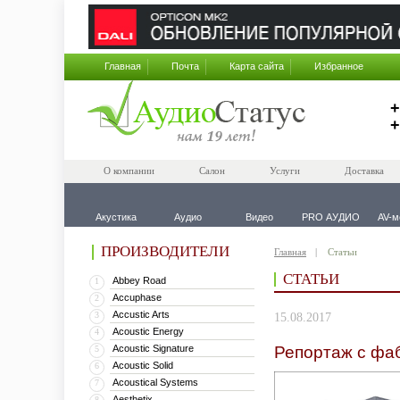
Главная
Почта
Карта сайта
Избранное
+
+
О компании
Салон
Услуги
Доставка
Акустика
Аудио
Видео
PRO АУДИО
AV-м
ПРОИЗВОДИТЕЛИ
Главная
Статьи
СТАТЬИ
Abbey Road
1
Accuphase
2
Accustic Arts
3
15.08.2017
Acoustic Energy
4
Acoustic Signature
Репортаж с фа
5
Acoustic Solid
6
Acoustical Systems
7
Aesthetix
8