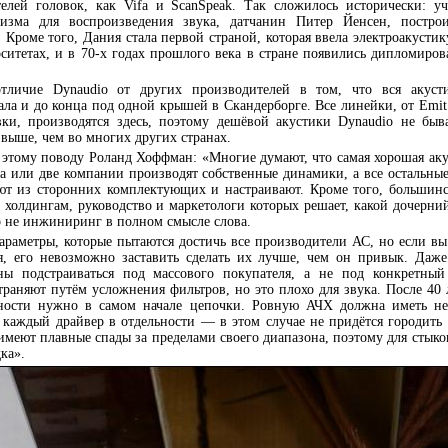
телей головок, как Vifa и ScanSpeak. Так сложилось исторически: 
тизма для воспроизведения звука, датчанин Питер Йенсен, постр
. Кроме того, Дания стала первой страной, которая ввела электроакустик
рситетах, и в 70-х годах прошлого века в стране появились дипломиро
тличие Dynaudio от других производителей в том, что вся акуст
чала и до конца под одной крышей в Скандерборге. Все линейки, от Emit
ки, производятся здесь, поэтому дешёвой акустики Dynaudio не быв
а выше, чем во многих других странах.
 этому поводу Роланд Хоффман: «Многие думают, что самая хорошая аку
а или две компании производят собственные динамики, а все остальные
ают из сторонних комплектующих и настраивают. Кроме того, большин
холдингам, руководство и маркетологи которых решает, какой дочерни
о не инжиниринг в полном смысле слова.
араметры, которые пытаются достичь все производители АС, но если вы
я, его невозможно заставить сделать их лучше, чем он привык. Даже
ы подстраиваться под массового покупателя, а не под конкретный
траняют путём усложнения фильтров, но это плохо для звука. После 40 
йности нужно в самом начале цепочки. Ровную АЧХ должна иметь не 
и каждый драйвер в отдельности — в этом случае не придётся городить
имеют плавные спады за пределами своего диапазона, поэтому для стыко
ка».