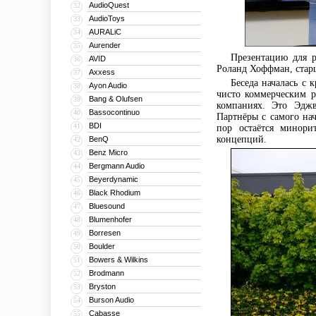
AudioQuest
32
AudioToys
33
AURALiC
34
Aurender
35
Презентацию для р
AVID
36
Роланд Хоффман, стар
Axxess
37
Беседа началась с 
Ayon Audio
38
чисто коммерческим р
Bang & Olufsen
39
компаниях. Это Эдж
Bassocontinuo
40
Партнёры с самого нач
BDI
41
пор остаётся минори
концепций.
BenQ
42
Benz Micro
43
Bergmann Audio
44
Beyerdynamic
45
Black Rhodium
46
Bluesound
47
Blumenhofer
48
Borresen
49
Boulder
50
Bowers & Wilkins
51
Brodmann
52
Bryston
53
Burson Audio
54
Cabasse
55