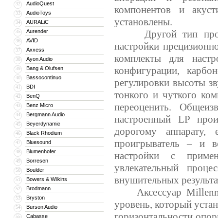
AudioQuest
32
компонентов и акуст
AudioToys
33
установлены.
AURALiC
34
Aurender
Другой тип продукц
35
AVID
36
настройки прецизионн
Axxess
37
комплекты для настр
Ayon Audio
38
конфигурации, карбо
Bang & Olufsen
39
Bassocontinuo
40
регулировки высоты зв
BDI
41
тонкого и чуткого ко
BenQ
42
переоценить. Общеиз
Benz Micro
43
Bergmann Audio
44
настроенный LP прои
Beyerdynamic
45
дорогому аппарату, 
Black Rhodium
46
проигрыватель – и в
Bluesound
47
Blumenhofer
48
настройки с примен
Borresen
49
увлекательный процес
Boulder
50
внушительных результа
Bowers & Wilkins
51
Brodmann
52
Аксессуар Millenniu
Bryston
53
уровень, который устан
Burson Audio
54
горизонтальности опор
Cabasse
55