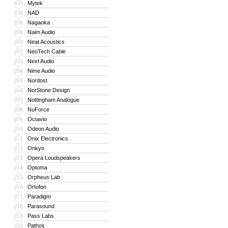
Mytek
197
NAD
198
Nagaoka
199
Naim Audio
200
Neat Acoustics
201
NeoTech Cable
202
Next Audio
203
Nime Audio
204
Nordost
205
NorStone Design
206
Nottingham Analogue
207
NuForce
208
Octavio
209
Odeon Audio
210
Onix Electronics
211
Onkyo
212
Opera Loudspeakers
213
Optoma
214
Orpheus Lab
215
Ortofon
216
Paradigm
217
Parasound
218
Pass Labs
219
Pathos
220