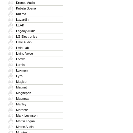
Kronos Audio
150
Kubala Sosna
151
Kuzma
152
Lavardin
153
LEAK
154
Legacy Audio
155
LG Electronics
156
Lithe Audio
157
Little Lab
158
Living Voice
159
Loewe
160
Lumin
161
Luxman
162
Lyra
163
Magico
164
Magnat
165
Magnepan
166
Magnetar
167
Manley
168
Marantz
169
Mark Levinson
170
Martin Logan
171
Matrix Audio
172
McIntosh
173