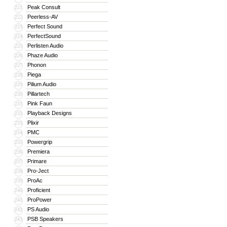
Peak Consult
221
Peerless-AV
222
Perfect Sound
223
PerfectSound
224
Perlisten Audio
225
Phaze Audio
226
Phonon
227
Piega
228
Pilium Audio
229
Pillartech
230
Pink Faun
231
Playback Designs
232
Plixir
233
PMC
234
Powergrip
235
Premiera
236
Primare
237
Pro-Ject
238
ProAc
239
Proficient
240
ProPower
241
PS Audio
242
PSB Speakers
243