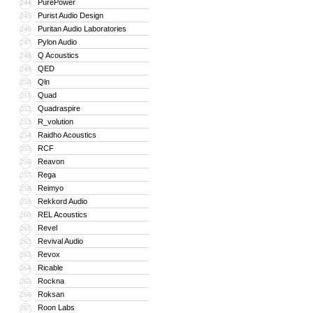
PurePower
244
Purist Audio Design
245
Puritan Audio Laboratories
246
Pylon Audio
247
Q Acoustics
248
QED
249
Qln
250
Quad
251
Quadraspire
252
R_volution
253
Raidho Acoustics
254
RCF
255
Reavon
256
Rega
257
Reimyo
258
Rekkord Audio
259
REL Acoustics
260
Revel
261
Revival Audio
262
Revox
263
Ricable
264
Rockna
265
Roksan
266
Roon Labs
267