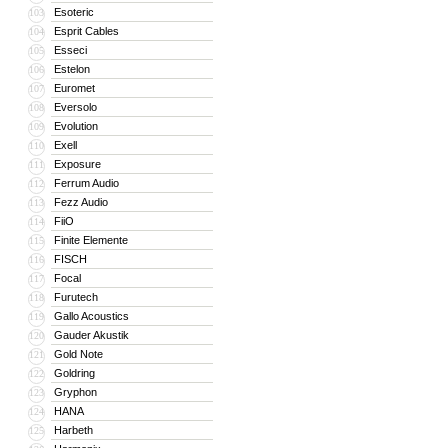
Esoteric
103
Esprit Cables
104
Esseci
105
Estelon
106
Euromet
107
Eversolo
108
Evolution
109
Exell
110
Exposure
111
Ferrum Audio
112
Fezz Audio
113
FiiO
114
Finite Elemente
115
FISCH
116
Focal
117
Furutech
118
Gallo Acoustics
119
Gauder Akustik
120
Gold Note
121
Goldring
122
Gryphon
123
HANA
124
Harbeth
125