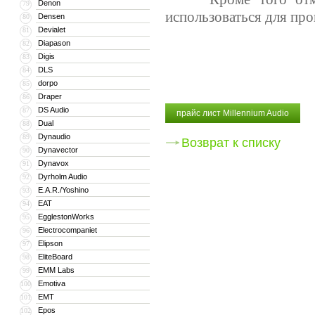
Denon
79
использоваться для пр
Densen
80
Devialet
81
Diapason
82
Digis
83
DLS
84
dorpo
85
Draper
86
DS Audio
87
прайс лист Millennium Audio
Dual
88
Dynaudio
89
Возврат к списку
Dynavector
90
Dynavox
91
Dyrholm Audio
92
E.A.R./Yoshino
93
EAT
94
EgglestonWorks
95
Electrocompaniet
96
Elipson
97
EliteBoard
98
EMM Labs
99
Emotiva
100
EMT
101
Epos
102