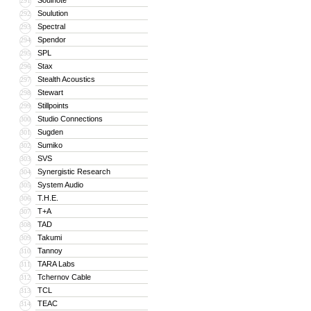
Soulnote
291
Soulution
292
Spectral
293
Spendor
294
SPL
295
Stax
296
Stealth Acoustics
297
Stewart
298
Stillpoints
299
Studio Connections
300
Sugden
301
Sumiko
302
SVS
303
Synergistic Research
304
System Audio
305
T.H.E.
306
T+A
307
TAD
308
Takumi
309
Tannoy
310
TARA Labs
311
Tchernov Cable
312
TCL
313
TEAC
314