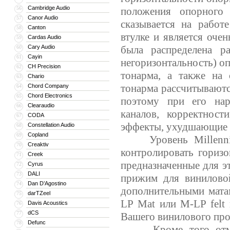
Cambridge Audio
56
положения опорного 
Canor Audio
57
сказывается на работ
Canton
58
втулке и является оче
Cardas Audio
59
Cary Audio
была распределена ра
60
Cayin
61
негоризонтальность) о
CH Precision
62
тонарма, а также на
Chario
63
тонарма рассчитываютс
Chord Company
64
Chord Electronics
65
поэтому при его нар
Clearaudio
66
каналов, корректнос
CODA
67
эффекты, ухудшающие о
Constellation Audio
68
Copland
69
Уровень Millennium
Creaktiv
70
контролировать горизо
Creek
71
предназначенные для эт
Cyrus
72
DALI
73
прижим для виниловой
Dan D’Agostino
74
дополнительными мата
darTZeel
75
LP Mat или M-LP felt 
Davis Acoustics
76
dCS
77
Вашего винилового про
Defunc
78
Кроме того отметим