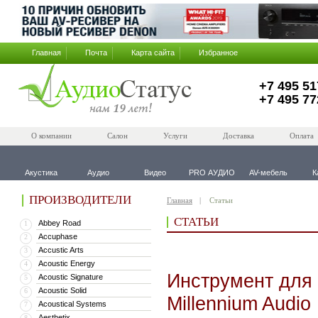
Главная
Почта
Карта сайта
Избранное
+7 495 51
+7 495 77
О компании
Салон
Услуги
Доставка
Оплата
Акустика
Аудио
Видео
PRO АУДИО
AV-мебель
К
ПРОИЗВОДИТЕЛИ
Главная
Статьи
СТАТЬИ
Abbey Road
1
Accuphase
2
Accustic Arts
3
Acoustic Energy
4
Инструмент для 
Acoustic Signature
5
Acoustic Solid
6
Millennium Audio 
Acoustical Systems
7
Aesthetix
8