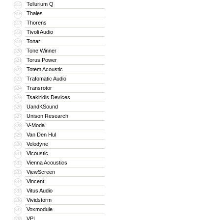
Tellurium Q
315
Thales
316
Thorens
317
Tivoli Audio
318
Tonar
319
Tone Winner
320
Torus Power
321
Totem Acoustic
322
Trafomatic Audio
323
Transrotor
324
Tsakiridis Devices
325
UandKSound
326
Unison Research
327
V-Moda
328
Van Den Hul
329
Velodyne
330
Vicoustic
331
Vienna Acoustics
332
ViewScreen
333
Vincent
334
Vitus Audio
335
Vividstorm
336
Voxmodule
337
VPI
338