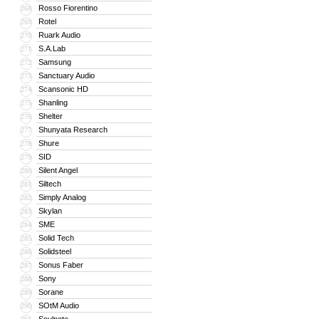
Rosso Fiorentino
268
Rotel
269
Ruark Audio
270
S.A.Lab
271
Samsung
272
Sanctuary Audio
273
Scansonic HD
274
Shanling
275
Shelter
276
Shunyata Research
277
Shure
278
SID
279
Silent Angel
280
Siltech
281
Simply Analog
282
Skylan
283
SME
284
Solid Tech
285
Solidsteel
286
Sonus Faber
287
Sony
288
Sorane
289
SOtM Audio
290