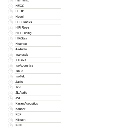
Harmonix
126
HECO
127
HEDD
128
Hegel
129
Hi-Fi Racks
130
HiFi Rose
131
HiFi-Tuning
132
HiFiStay
133
Hisense
134
iFi Audio
135
Inakustik
136
IOTAVX
137
IsoAcoustics
138
Isol-8
139
IsoTek
140
Jadis
141
Jico
142
JL Audio
143
JVC
144
Karan Acoustics
145
Kauber
146
KEF
147
Klipsch
148
Krell
149