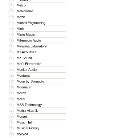
Melco
174
Metronome
175
Meze
176
Michell Engineering
177
Michi
178
Micro Magic
179
Millennium Audio
180
Miyajima Laboratory
181
MJ Acoustics
182
MK Sound
183
MoFi Electronics
184
Monitor Audio
185
Montana
186
Moon by Simaudio
187
Moonriver
188
Morch
189
Morel
190
MSB Technology
191
Mudra Akustik
192
Munari
193
Music Hall
194
Musical Fidelity
195
Myryad
196