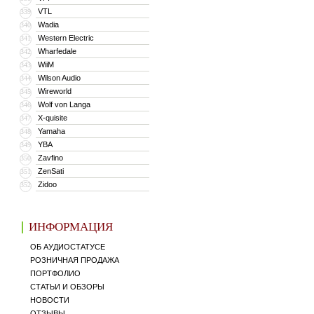
VTL
339
Wadia
340
Western Electric
341
Wharfedale
342
WiiM
343
Wilson Audio
344
Wireworld
345
Wolf von Langa
346
X-quisite
347
Yamaha
348
YBA
349
Zavfino
350
ZenSati
351
Zidoo
352
ИНФОРМАЦИЯ
ОБ АУДИОСТАТУСЕ
РОЗНИЧНАЯ ПРОДАЖА
ПОРТФОЛИО
СТАТЬИ И ОБЗОРЫ
НОВОСТИ
ОТЗЫВЫ