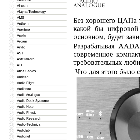
Airtech
9
Aktyna Technology
10
AMS
11
Без хорошего ЦАПа т
Anthem
12
какой бы цифровой 
Apertura
13
основном, будет зави
Apollo
14
Arcam
15
Разрабатывая AADAC
Arylic
16
современное компак
AST
17
Astell&Kern
18
требовательных люби
ATC
19
Что для этого было с
Atlas Cables
20
Audeze
21
Audia Flight
22
Audience
23
Audio Analogue
24
Audio Desk Systeme
25
Audio Note
26
Audio Physic
27
Audio Research
28
Audio-Technica
29
Audiolab
30
Audionet
31