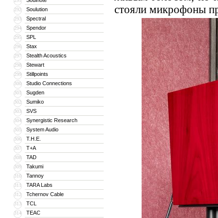
Soulnote
291
стояли микрофоны пр
Soulution
292
Spectral
293
Spendor
294
SPL
295
Stax
296
Stealth Acoustics
297
Stewart
298
Stillpoints
299
Studio Connections
300
Sugden
301
Sumiko
302
SVS
303
Synergistic Research
304
System Audio
305
T.H.E.
306
T+A
307
TAD
308
Takumi
309
Tannoy
310
TARA Labs
311
Tchernov Cable
312
TCL
313
TEAC
314