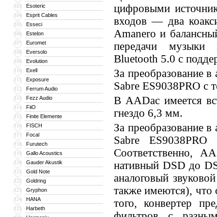
цифровыми источник
Esoteric
103
Esprit Cables
104
входов — два коакс
Esseci
105
Amanero и балансны
Estelon
106
Euromet
107
передачи музыки 
Eversolo
108
Bluetooth 5.0 с подд
Evolution
109
Exell
За преобразование в
110
Exposure
111
Sabre ES9038PRO с т
Ferrum Audio
112
В AADac имеется вс
Fezz Audio
113
FiiO
114
гнездо 6,3 мм.
Finite Elemente
115
За преобразование в
FISCH
116
Focal
117
Sabre ES9038PRO 
Furutech
118
Соответственно, A
Gallo Acoustics
119
Gauder Akustik
нативный DSD до DS
120
Gold Note
121
аналоговый звуково
Goldring
122
также имеются), что
Gryphon
123
HANA
124
того, конвертер пр
Harbeth
125
фильтров с разны