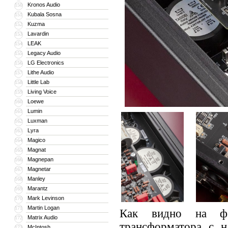
Kronos Audio
150
Kubala Sosna
151
Kuzma
152
Lavardin
153
LEAK
154
Legacy Audio
155
LG Electronics
156
Lithe Audio
157
Little Lab
158
Living Voice
159
Loewe
160
Lumin
161
Luxman
162
Lyra
163
Magico
164
Magnat
165
Magnepan
166
Magnetar
167
Manley
168
Marantz
169
Mark Levinson
170
Martin Logan
171
Как видно на фо
Matrix Audio
172
трансформатора с н
McIntosh
173