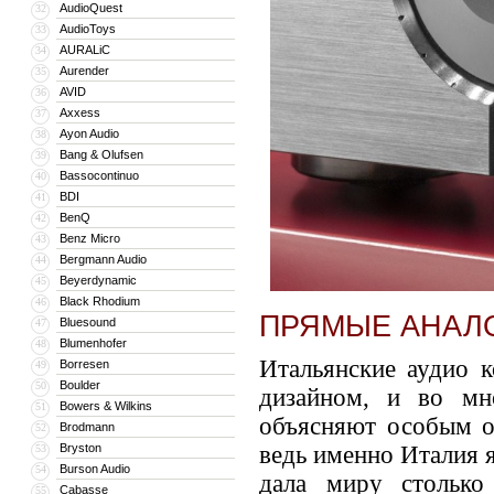
AudioQuest
32
AudioToys
33
AURALiC
34
Aurender
35
AVID
36
Axxess
37
Ayon Audio
38
Bang & Olufsen
39
Bassocontinuo
40
BDI
41
BenQ
42
Benz Micro
43
Bergmann Audio
44
Beyerdynamic
45
Black Rhodium
46
ПРЯМЫЕ АНАЛ
Bluesound
47
Blumenhofer
48
Итальянские аудио к
Borresen
49
Boulder
50
дизайном, и во мн
Bowers & Wilkins
51
объясняют особым о
Brodmann
52
Bryston
ведь именно Италия я
53
Burson Audio
54
дала миру столько
Cabasse
55