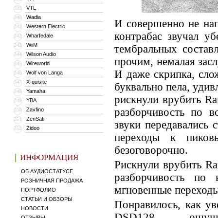
VTL
339
Wadia
340
И совершенно не нап
Western Electric
341
контрабас звучал уб
Wharfedale
342
WiiM
343
тембральных состав
Wilson Audio
344
прочим, немалая засл
Wireworld
345
И даже скрипка, сло
Wolf von Langa
346
X-quisite
347
буквально пела, удив
Yamaha
348
рискнули врубить Ra
YBA
349
разборчивость по в
Zavfino
350
ZenSati
351
звуки передавались 
Zidoo
352
переходы к пиков
безоговорочно.
ИНФОРМАЦИЯ
Рискнули врубить Ra
ОБ АУДИОСТАТУСЕ
разборчивость по 
РОЗНИЧНАЯ ПРОДАЖА
мгновенные переход
ПОРТФОЛИО
СТАТЬИ И ОБЗОРЫ
Понравилось, как у
НОВОСТИ
DSD128 — ощущен
ОТЗЫВЫ