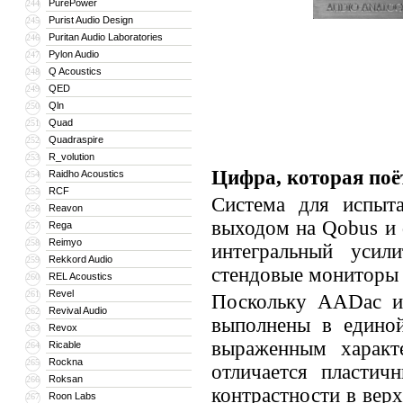
PurePower
244
Purist Audio Design
245
Puritan Audio Laboratories
246
Pylon Audio
247
Q Acoustics
248
QED
249
Qln
250
Quad
251
Quadraspire
252
R_volution
253
Цифра, которая поё
Raidho Acoustics
254
RCF
255
Система для испыт
Reavon
256
выходом на Qobus и 
Rega
257
Reimyo
258
интегральный усил
Rekkord Audio
259
стендовые мониторы D
REL Acoustics
260
Revel
261
Поскольку AADac и
Revival Audio
262
выполнены в единой
Revox
263
выраженным характ
Ricable
264
Rockna
265
отличается пластич
Roksan
266
контрастности в вер
Roon Labs
267