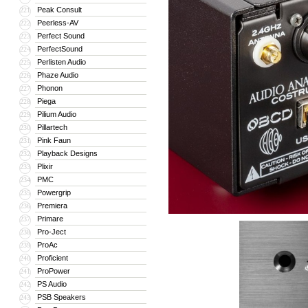
Peak Consult
221
Peerless-AV
222
Perfect Sound
223
PerfectSound
224
Perlisten Audio
225
Phaze Audio
226
Phonon
227
Piega
228
Pilium Audio
229
Pillartech
230
Pink Faun
231
Playback Designs
232
Plixir
233
PMC
234
Powergrip
235
Premiera
236
Primare
237
Pro-Ject
238
ProAc
239
Proficient
240
ProPower
241
PS Audio
242
PSB Speakers
243