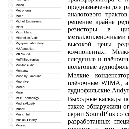
Melco
предназначены для р
174
Metronome
175
аналогового трактов
Meze
176
решение крайне ред
Michell Engineering
177
Michi
178
резисторы в циф
Micro Magic
179
металлопленочными 
Millennium Audio
180
высокой цены ред
Miyajima Laboratory
181
MJ Acoustics
182
компонентах. Мел
MK Sound
183
слюдяные и плёночн
MoFi Electronics
184
вольтовые аудиофиль
Monitor Audio
185
Montana
186
Мелкие конденсат
Moon by Simaudio
187
плёночные WIMA, а 
Moonriver
188
Morch
189
аудиофильские Audyn
Morel
190
Выходные каскады по
MSB Technology
191
Mudra Akustik
192
также обнаружили оп
Munari
193
серии SoundPlus со 
Music Hall
194
разработанных специ
Musical Fidelity
195
Myryad
196
говорит о том, чт