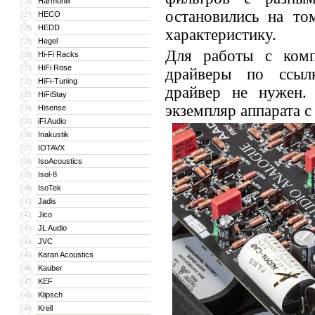
Harmonix
126
остановились на то
HECO
127
HEDD
128
характеристику.
Hegel
129
Для работы с комп
Hi-Fi Racks
130
HiFi Rose
131
драйверы по ссы
HiFi-Tuning
132
драйвер не нужен. 
HiFiStay
133
экземпляр аппарата с
Hisense
134
iFi Audio
135
Inakustik
136
IOTAVX
137
IsoAcoustics
138
Isol-8
139
IsoTek
140
Jadis
141
Jico
142
JL Audio
143
JVC
144
Karan Acoustics
145
Kauber
146
KEF
147
Klipsch
148
Krell
149