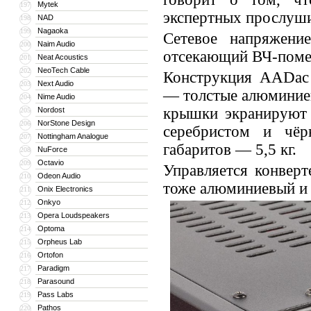
Mytek
197
экспертных прослуши
NAD
198
Nagaoka
199
Сетевое напряжени
Naim Audio
200
отсекающий ВЧ-поме
Neat Acoustics
201
NeoTech Cable
202
Конструкция AADac 
Next Audio
203
— толстые алюминиев
Nime Audio
204
крышки экранируют 
Nordost
205
NorStone Design
206
серебристом и чёр
Nottingham Analogue
207
габаритов — 5,5 кг.
NuForce
208
Octavio
209
Управляется конверт
Odeon Audio
210
тоже алюминиевый и 
Onix Electronics
211
Onkyo
212
Opera Loudspeakers
213
Optoma
214
Orpheus Lab
215
Ortofon
216
Paradigm
217
Parasound
218
Pass Labs
219
Pathos
220