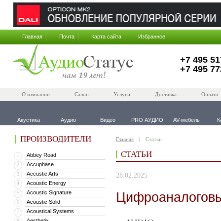
Главная
Почта
Карта сайта
Избранное
+7 495 51
+7 495 77
О компании
Салон
Услуги
Доставка
Оплата
Акустика
Аудио
Видео
PRO АУДИО
AV-мебель
К
ПРОИЗВОДИТЕЛИ
Главная
Статьи
СТАТЬИ
Abbey Road
1
Accuphase
2
Accustic Arts
3
28.02.2025
Acoustic Energy
4
Acoustic Signature
Цифроаналоговы
5
Acoustic Solid
6
Acoustical Systems
7
Aesthetix
8