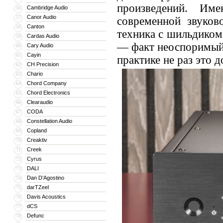
произведений. Им
Cambridge Audio
56
Canor Audio
57
современной звуков
Canton
58
техника с шильдиком 
Cardas Audio
59
— факт неоспоримый.
Cary Audio
60
Cayin
61
практике не раз это д
CH Precision
62
Chario
63
Chord Company
64
Chord Electronics
65
Clearaudio
66
CODA
67
Constellation Audio
68
Copland
69
Creaktiv
70
Creek
71
Cyrus
72
DALI
73
Dan D’Agostino
74
darTZeel
75
Davis Acoustics
76
dCS
77
Defunc
78