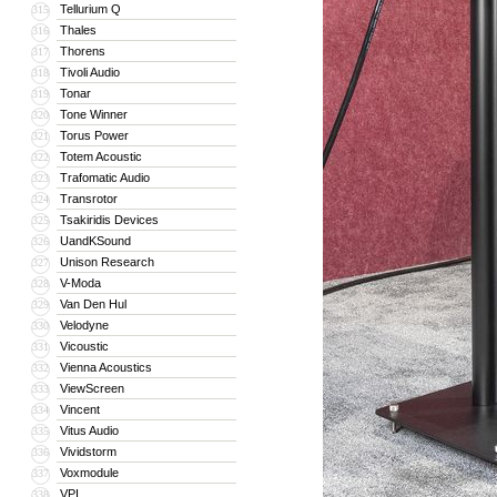
Tellurium Q
315
Thales
316
Thorens
317
Tivoli Audio
318
Tonar
319
Tone Winner
320
Torus Power
321
Totem Acoustic
322
Trafomatic Audio
323
Transrotor
324
Tsakiridis Devices
325
UandKSound
326
Unison Research
327
V-Moda
328
Van Den Hul
329
Velodyne
330
Vicoustic
331
Vienna Acoustics
332
ViewScreen
333
Vincent
334
Vitus Audio
335
Vividstorm
336
Voxmodule
337
VPI
338