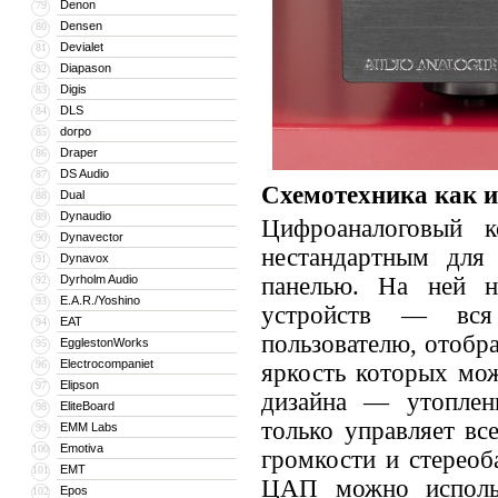
Denon
79
Densen
80
Devialet
81
Diapason
82
Digis
83
DLS
84
dorpo
85
Draper
86
DS Audio
87
Схемотехника как и
Dual
88
Dynaudio
89
Цифроаналоговый 
Dynavector
90
нестандартным для
Dynavox
91
Dyrholm Audio
панелью. На ней н
92
E.A.R./Yoshino
93
устройств — вся
EAT
94
пользователю, отобр
EgglestonWorks
95
Electrocompaniet
96
яркость которых мож
Elipson
97
дизайна — утоплен
EliteBoard
98
только управляет вс
EMM Labs
99
Emotiva
100
громкости и стереоб
EMT
101
ЦАП можно использ
Epos
102