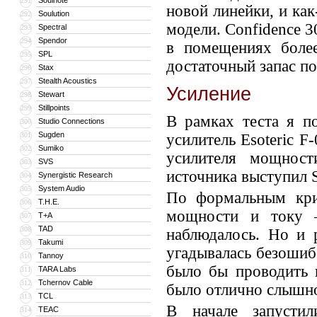
Soulnote
291
новой линейки, и как
Soulution
292
модели. Confidence 3
Spectral
293
Spendor
294
в помещениях более
SPL
295
достаточный запас по
Stax
296
Stealth Acoustics
297
Усиление
Stewart
298
Stillpoints
299
В рамках теста я п
Studio Connections
300
Sugden
301
усилитель Esoteric F
Sumiko
302
усилителя мощности
SVS
303
источника выступил 
Synergistic Research
304
System Audio
305
По формальным крит
T.H.E.
306
мощности и току 
T+A
307
TAD
308
наблюдалось. Но и 
Takumi
309
угадывалась безошибо
Tannoy
310
было бы проводить 
TARA Labs
311
Tchernov Cable
312
было отлично слышно
TCL
313
В начале запустил
TEAC
314