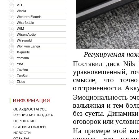
VTL
339
Wadia
340
Western Electric
341
Wharfedale
342
WiiM
343
Wilson Audio
344
Wireworld
345
Wolf von Langa
346
X-quisite
347
Регулируемая нож
Yamaha
348
Поставил диск Nils 
YBA
349
Zavfino
уравновешенный, то
350
ZenSati
351
смысле, что точн
Zidoo
352
отстраненности. Акку
Эмоциональность оче
ИНФОРМАЦИЯ
вальяжная и тем боле
ОБ АУДИОСТАТУСЕ
без суеты. Динамики
РОЗНИЧНАЯ ПРОДАЖА
оговорок или условно
ПОРТФОЛИО
СТАТЬИ И ОБЗОРЫ
На примере этой кон
НОВОСТИ
привык там слыш
ОТЗЫВЫ