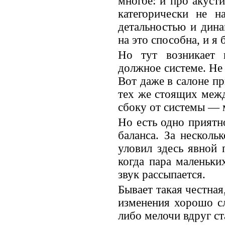
многое: и про акусти
категорически не н
детальностью и дина
на это способна, и я 
Но тут возникает 
должное системе. Не
Вот даже в салоне п
тех же стоящих межд
сбоку от системы — м
Но есть одно приятно
баланса. За нескол
уловил здесь явной 
когда пара маленьки
звук рассыпается.
Бывает такая честная
изменения хорошо сл
либо мелочи вдруг ст