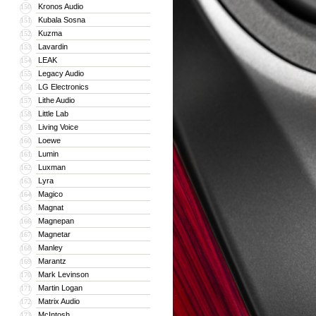
Kronos Audio
150
Kubala Sosna
151
Kuzma
152
Lavardin
153
LEAK
154
Legacy Audio
155
LG Electronics
156
Lithe Audio
157
Little Lab
158
Living Voice
159
Loewe
160
Lumin
161
Luxman
162
Lyra
163
Magico
164
Magnat
165
Magnepan
166
Magnetar
167
Manley
168
Marantz
169
Mark Levinson
170
Martin Logan
171
Matrix Audio
172
McIntosh
173