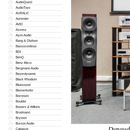
AudioQuest
32
AudioToys
33
AURALiC
34
Aurender
35
AVID
36
Axxess
37
Ayon Audio
38
Bang & Olufsen
39
Bassocontinuo
40
BDI
41
BenQ
42
Benz Micro
43
Bergmann Audio
44
Beyerdynamic
45
Black Rhodium
46
Bluesound
47
Blumenhofer
48
Borresen
49
Boulder
50
Bowers & Wilkins
51
Brodmann
52
Bryston
53
Burson Audio
54
Dynaud
Cabasse
55