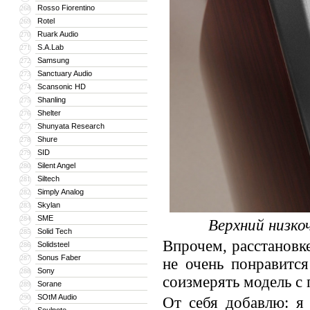
Rosso Fiorentino
268
Rotel
269
Ruark Audio
270
S.A.Lab
271
Samsung
272
Sanctuary Audio
273
Scansonic HD
274
Shanling
275
Shelter
276
Shunyata Research
277
Shure
278
SID
279
Silent Angel
280
Siltech
281
Simply Analog
282
Skylan
283
SME
284
Верхний низко
Solid Tech
285
Впрочем, расстановк
Solidsteel
286
Sonus Faber
287
не очень понравится
Sony
288
соизмерять модель с
Sorane
289
SOtM Audio
290
От себя добавлю: я