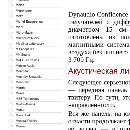
Melco
174
Metronome
175
Dynaudio Confidence
Meze
176
излучателей с дифф
Michell Engineering
177
Michi
178
диаметром 15 см.
Micro Magic
179
изготовлены из п
Millennium Audio
180
магнитными система
Miyajima Laboratory
181
MJ Acoustics
182
воздуха без лишнего 
MK Sound
183
3 700 Гц.
MoFi Electronics
184
Monitor Audio
185
Акустическая ли
Montana
186
Moon by Simaudio
187
Следующее серьезное
Moonriver
188
Morch
189
— передняя панель 
Morel
190
твитеру. По сути, э
MSB Technology
191
направленности.
Mudra Akustik
192
Munari
193
Вся же панель, на к
Music Hall
194
отчасти продолжает 
Musical Fidelity
195
Myryad
196
ее задача — и про