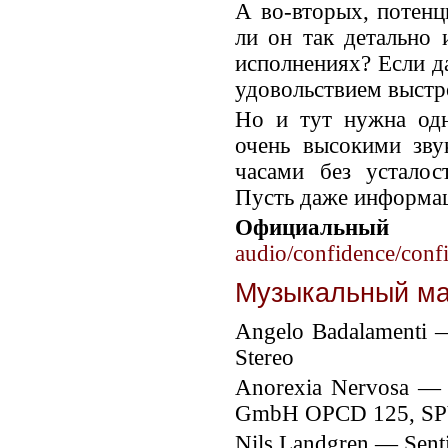
А во-вторых, потенц
ли он так детально 
исполнениях? Если д
удовольствием выстро
Но и тут нужна одн
очень высокими зву
часами без устало
Пусть даже информац
Официальн
audio/confidence/conf
Музыкальный ма
Angelo Badalamenti 
Stereo
Anorexia Nervosa ‎—
GmbH OPCD 125, SPV
Nils Landgren ‎— Sent