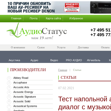
Главная
Почта
Карта сайта
Избранное
+7 495 51
+7 495 77
О компании
Салон
Услуги
Доставка
Оплата
Акустика
Аудио
Видео
PRO АУДИО
AV-мебель
К
ПРОИЗВОДИТЕЛИ
Главная
Статьи
СТАТЬИ
Abbey Road
1
Accuphase
2
Accustic Arts
3
07.02.2021
Acoustic Energy
4
Acoustic Signature
Тест напольной 
5
Acoustic Solid
6
диалог с музыко
Acoustical Systems
7
Aesthetix
8