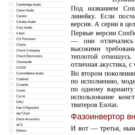
Cambridge Audio
56
Под названием Con
Canor Audio
57
линейку. Если посч
Canton
58
Cardas Audio
59
версия. А серии в цел
Cary Audio
60
Первые версии Confi
Cayin
61
CH Precision
— они отличались 
62
Chario
63
высокими требован
Chord Company
64
теплотой отношусь 
Chord Electronics
65
Clearaudio
66
отличная акустика, с
CODA
67
Во втором поколении
Constellation Audio
68
Copland
69
по исполнению, моде
Creaktiv
70
по одному варианту
Creek
71
использование конс
Cyrus
72
DALI
73
твитеров Esotar.
Dan D’Agostino
74
darTZeel
75
Фазоинвертор вн
Davis Acoustics
76
dCS
77
И вот — третья, нын
Defunc
78