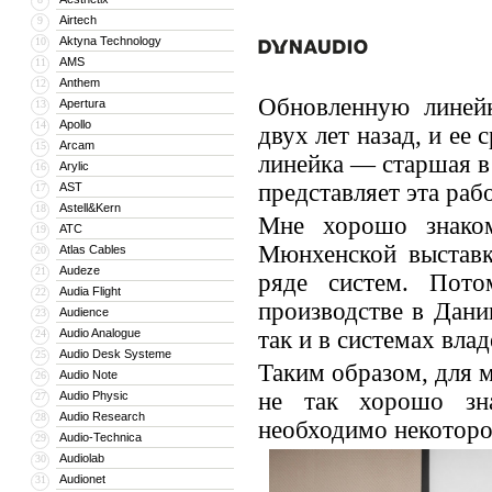
Airtech
9
Aktyna Technology
10
AMS
11
Anthem
12
Обновленную линейк
Apertura
13
Apollo
14
двух лет назад, и ее 
Arcam
15
линейка — старшая в
Arylic
16
представляет эта раб
AST
17
Astell&Kern
18
Мне хорошо знаком
ATC
19
Мюнхенской выставк
Atlas Cables
20
Audeze
21
ряде систем. Пото
Audia Flight
22
производстве в Дании
Audience
23
Audio Analogue
так и в системах влад
24
Audio Desk Systeme
25
Таким образом, для м
Audio Note
26
не так хорошо зна
Audio Physic
27
Audio Research
28
необходимо некоторо
Audio-Technica
29
Audiolab
30
Audionet
31