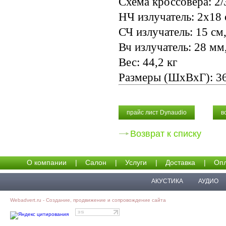
Схема кроссовера: 2/
НЧ излучатель: 2x18
СЧ излучатель: 15 с
Вч излучатель: 28 мм
Вес: 44,2 кг
Размеры (ШхВхГ): 3
прайс лист Dynaudio
в
Возврат к списку
О компании
|
Салон
|
Услуги
|
Доставка
|
Опл
АКУСТИКА
АУДИО
Webadvert.ru - Создание, продвижение и сопровождение сайта