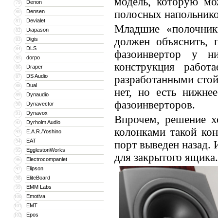
модель, которую мо
Denon
79
Densen
полосных напольнико
80
Devialet
81
Младшие «полочник
Diapason
82
должен объяснить, 
Digis
83
DLS
84
фазоинвертор у н
dorpo
85
конструкция работ
Draper
86
DS Audio
87
разработанными стой
Dual
88
нет, но есть нижне
Dynaudio
89
фазоинверторов.
Dynavector
90
Dynavox
91
Впрочем, решение х
Dyrholm Audio
92
колонками такой кон
E.A.R./Yoshino
93
EAT
94
порт выведен назад. 
EgglestonWorks
95
для закрытого ящика
Electrocompaniet
96
Elipson
97
EliteBoard
98
EMM Labs
99
Emotiva
100
EMT
101
Epos
102