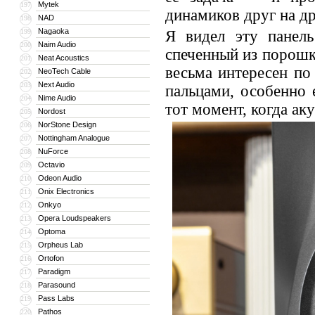
Mytek
197
динамиков друг на др
NAD
198
Nagaoka
199
Я видел эту панель
Naim Audio
200
спеченный из порошк
Neat Acoustics
201
весьма интересен по
NeoTech Cable
202
Next Audio
203
пальцами, особенно 
Nime Audio
204
тот момент, когда ак
Nordost
205
NorStone Design
206
Nottingham Analogue
207
NuForce
208
Octavio
209
Odeon Audio
210
Onix Electronics
211
Onkyo
212
Opera Loudspeakers
213
Optoma
214
Orpheus Lab
215
Ortofon
216
Paradigm
217
Parasound
218
Pass Labs
219
Pathos
220