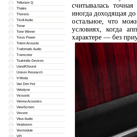
Tellurium Q
315
считывалась точная 
Thales
316
иногда доходящая до 
Thorens
317
остальное, что мож
Tivoli Audio
318
Tonar
319
условиях, когда ап
Tone Winner
320
характере — без при
Torus Power
321
Totem Acoustic
322
Trafomatic Audio
323
Transrotor
324
Tsakiridis Devices
325
UandKSound
326
Unison Research
327
V-Moda
328
Van Den Hul
329
Velodyne
330
Vicoustic
331
Vienna Acoustics
332
ViewScreen
333
Vincent
334
Vitus Audio
335
Vividstorm
336
Voxmodule
337
VPI
338