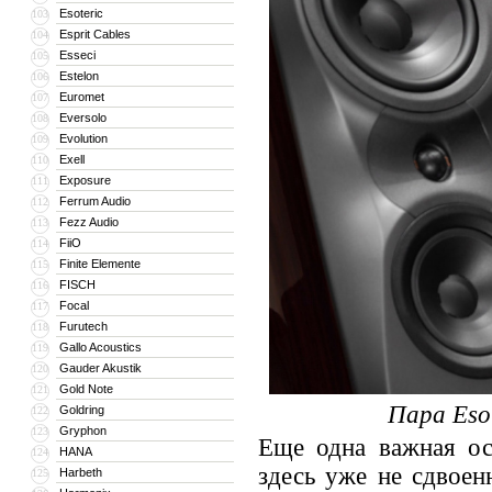
Esoteric
103
Esprit Cables
104
Esseci
105
Estelon
106
Euromet
107
Eversolo
108
Evolution
109
Exell
110
Exposure
111
Ferrum Audio
112
Fezz Audio
113
FiiO
114
Finite Elemente
115
FISCH
116
Focal
117
Furutech
118
Gallo Acoustics
119
Gauder Akustik
120
Gold Note
121
Пара Esot
Goldring
122
Gryphon
123
Еще одна важная ос
HANA
124
здесь уже не сдвоен
Harbeth
125