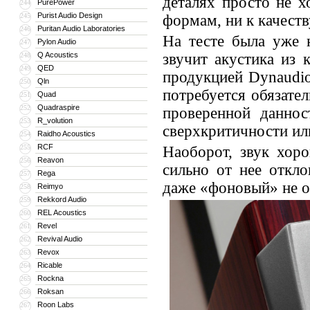
деталях просто не х
PurePower
244
Purist Audio Design
245
формам, ни к качеств
Puritan Audio Laboratories
246
На тесте была уже 
Pylon Audio
247
Q Acoustics
звучит акустика из 
248
QED
249
продукцией Dynaudio
Qln
250
потребуется обязател
Quad
251
Quadraspire
252
проверенной даннос
R_volution
253
сверхкритичности ил
Raidho Acoustics
254
RCF
255
Наоборот, звук хор
Reavon
256
сильно от нее откло
Rega
257
даже «фоновый» не 
Reimyo
258
Rekkord Audio
259
REL Acoustics
260
Revel
261
Revival Audio
262
Revox
263
Ricable
264
Rockna
265
Roksan
266
Roon Labs
267