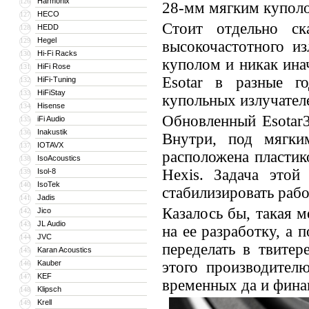
Harmonix
126
28-мм мягким купол
HECO
127
Стоит отдельно ск
HEDD
128
Hegel
129
высокочастотного и
Hi-Fi Racks
130
куполом и никак ина
HiFi Rose
131
Esotar в разные г
HiFi-Tuning
132
HiFiStay
133
купольных излучател
Hisense
134
Обновленный Esotar
iFi Audio
135
Inakustik
136
Внутри, под мягки
IOTAVX
137
расположена пластик
IsoAcoustics
138
Hexis. Задача это
Isol-8
139
IsoTek
140
стабилизировать рабо
Jadis
141
Казалось бы, такая м
Jico
142
JL Audio
143
на ее разработку, а 
JVC
144
переделать в твитер
Karan Acoustics
145
Kauber
этого производител
146
KEF
147
временных да и фина
Klipsch
148
Krell
149