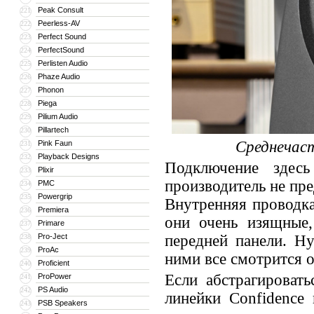
Peak Consult
221
Peerless-AV
222
Perfect Sound
223
PerfectSound
224
Perlisten Audio
225
Phaze Audio
226
Phonon
227
Piega
228
Pilium Audio
229
Pillartech
230
Среднечас
Pink Faun
231
Playback Designs
232
Подключение здес
Plixir
233
производитель не пр
PMC
234
Powergrip
235
Внутренняя проводка
Premiera
236
они очень изящные,
Primare
237
Pro-Ject
передней панели. Н
238
ProAc
239
ними все смотрится 
Proficient
240
Если абстрагировать
ProPower
241
PS Audio
242
линейки Confidence
PSB Speakers
243