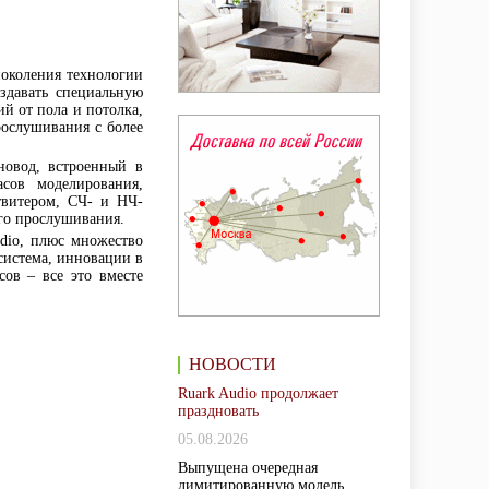
поколения технологии
оздавать специальную
й от пола и потолка,
рослушивания с более
новод, встроенный в
асов моделирования,
твитером, СЧ- и НЧ-
ого прослушивания.
dio, плюс множество
система, инновации в
ов – все это вместе
НОВОСТИ
Ruark Audio продолжает
праздновать
05.08.2026
Выпущена очередная
лимитированную модель,