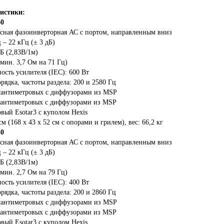
ристики:
60
осная фазоинверторная АС с портом, направленным вниз
 – 22 кГц (± 3 дБ)
Б (2,83В/1м)
мин. 3,7 Ом на 71 Гц)
сть усилителя (IEC): 600 Вт
орядка, частоты раздела: 200 и 2580 Гц
сантиметровых с диффузорами из MSP
сантиметровых с диффузорами из MSP
вый Esotar3 с куполом Hexis
см (168 x 43 x 52 см с опорами и грилем), вес: 66,2 кг
50
осная фазоинверторная АС с портом, направленным вниз
 – 22 кГц (± 3 дБ)
Б (2,83В/1м)
мин. 2,7 Ом на 79 Гц)
сть усилителя (IEC): 400 Вт
орядка, частоты раздела: 200 и 2860 Гц
сантиметровых с диффузорами из MSP
сантиметровых с диффузорами из MSP
вый Esotar3 с куполом Hexis