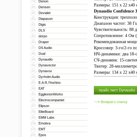
Denon
79
Размеры: 151 x 22 x40 
Densen
80
Dynaudio Confidence 
Devialet
81
Конструкция: трехпол
Diapason
82
Диапазон частот: 38 Гц
Digis
83
Чувствительность: 88 д
DLS
84
Сопротивление: 4 Ом (
dorpo
85
Рекомендованная мощно
Draper
86
Кроссовер: 3-го/2-го п
DS Audio
87
Dual
НЧ-динамики: два 18-
88
Dynaudio
89
СЧ-динамик: 15-санти
Dynavector
90
Твитер: 28-миллиметро
Dynavox
91
Размеры: 134 x 22 x40 
Dyrholm Audio
92
E.A.R./Yoshino
93
EAT
94
прайс лист Dynaudio
EgglestonWorks
95
Electrocompaniet
96
Возврат к списку
Elipson
97
EliteBoard
98
EMM Labs
99
Emotiva
100
EMT
101
Epos
102