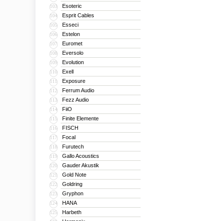
Esoteric
103
Esprit Cables
104
Esseci
105
Estelon
106
Euromet
107
Eversolo
108
Evolution
109
Exell
110
Exposure
111
Ferrum Audio
112
Fezz Audio
113
FiiO
114
Finite Elemente
115
FISCH
116
Focal
117
Furutech
118
Gallo Acoustics
119
Gauder Akustik
120
Gold Note
121
Goldring
122
Gryphon
123
HANA
124
Harbeth
125