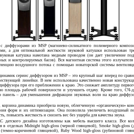
с диффузорами из MSP (магниево-силикатного полимерного композ
ми, а для оптимальной жесткости звуковой катушки использован тр
звуковая катушка намотана медным проводом (он дает увеличение по
ых и контролируемых басов). Вся магнитная система этого излучателя 
уленцию воздушного потока с помощью новаторской системы вентиляц
инамик сериис диффузором из MSP – это крупный шаг вперед по сравн
ествующей линейки. В нем использована качественно новая конструкци
иффузора при его приближении к краю. Это снижает амплитуду первого
ю площадь рабочей поверхности и улучшить отдачу. Кроме того, СЧ-
ю панель – для уменьшения дифракции звуковых волн на краю диффуз
, корзина динамика приобрела новую, облегченную «органическую» ко
ания форм и их оптимизации. Она позволила увеличить воздушный п
ь, повысить жесткость и снизить вес без ущерба для качества звука.
С датского дизайна изготовлены как мебель высшего класса. Все ко
я в отделках Midnight high-gloss (черной глянцевой), Smoke high-gloss 
s (темно-коричневой глянцевой), Ruby Wood high-gloss (рубиновой гля