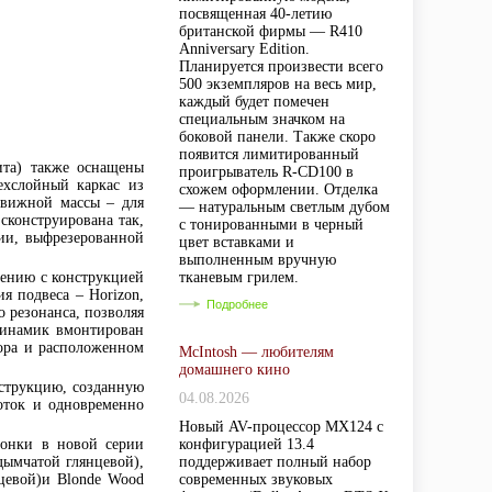
посвященная 40-летию
британской фирмы — R410
Anniversary Edition.
Планируется произвести всего
500 экземпляров на весь мир,
каждый будет помечен
специальным значком на
боковой панели. Также скоро
появится лимитированный
ита) также оснащены
проигрыватель R-CD100 в
ехслойный каркас из
схожем оформлении. Отделка
движной массы – для
— натуральным светлым дубом
сконструирована так,
с тонированными в черный
ии, выфрезерованной
цвет вставками и
выполненным вручную
ению с конструкцией
тканевым грилем.
я подвеса – Horizon,
Подробнее
 резонанса, позволяя
динамик вмонтирован
ора и расположенном
McIntosh — любителям
домашнего кино
нструкцию, созданную
04.08.2026
оток и одновременно
Новый AV-процессор MX124 с
лонки в новой серии
конфигурацией 13.4
(дымчатой глянцевой),
поддерживает полный набор
нцевой)и Blonde Wood
современных звуковых