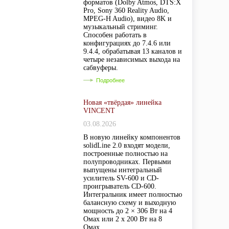
форматов (Dolby Atmos, DTS:X
Pro, Sony 360 Reality Audio,
MPEG-H Audio), видео 8K и
музыкальный стриминг.
Способен работать в
конфигурациях до 7.4.6 или
9.4.4, обрабатывая 13 каналов и
четыре независимых выхода на
сабвуферы.
Подробнее
Новая «твёрдая» линейка
VINCENT
03.08.2026
В новую линейку компонентов
solidLine 2.0 входят модели,
построенные полностью на
полупроводниках. Первыми
выпущены интегральный
усилитель SV-600 и CD-
проигрыватель CD-600.
Интегральник имеет полностью
балансную схему и выходную
мощность до 2 × 306 Вт на 4
Омах или 2 х 200 Вт на 8
Омах.