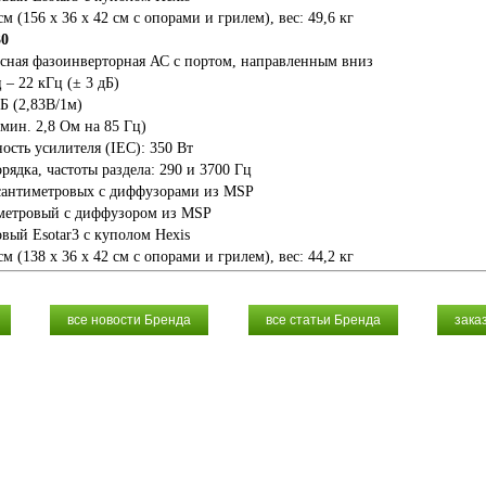
см (156 x 36 x 42 см с опорами и грилем), вес: 49,6 кг
30
осная фазоинверторная АС с портом, направленным вниз
 – 22 кГц (± 3 дБ)
Б (2,83В/1м)
мин. 2,8 Ом на 85 Гц)
сть усилителя (IEC): 350 Вт
орядка, частоты раздела: 290 и 3700 Гц
сантиметровых с диффузорами из MSP
метровый с диффузором из MSP
вый Esotar3 с куполом Hexis
см (138 x 36 x 42 см с опорами и грилем), вес: 44,2 кг
все новости Бренда
все статьи Бренда
зака