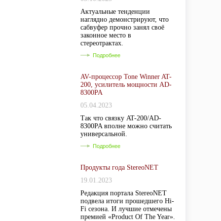
Актуальные тенденции
наглядно демонстрируют, что
сабвуфер прочно занял своё
законное место в
стереотрактах.
Подробнее
AV-процессор Tone Winner AT-
200, усилитель мощности AD-
8300PA
05.04.2023
Так что связку AT-200/AD-
8300PA вполне можно считать
универсальной.
Подробнее
Продукты года StereoNET
19.01.2023
Редакция портала StereoNET
подвела итоги прошедшего Hi-
Fi сезона. И лучшие отмечены
премией «Product Of The Year».