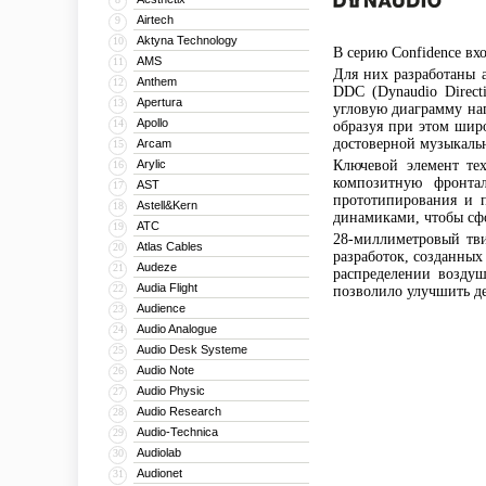
Airtech
9
Aktyna Technology
10
В серию Confidence вх
AMS
11
Для них разработаны 
Anthem
12
DDC (Dynaudio Direct
Apertura
13
угловую диаграмму на
Apollo
14
образуя при этом шир
достоверной музыкаль
Arcam
15
Arylic
Ключевой элемент те
16
композитную фронтал
AST
17
прототипирования и 
Astell&Kern
18
динамиками, чтобы сфо
ATC
19
28-миллиметровый тви
Atlas Cables
20
разработок, созданных
Audeze
21
распределении воздуш
Audia Flight
22
позволило улучшить де
Audience
23
Audio Analogue
24
Audio Desk Systeme
25
Audio Note
26
Audio Physic
27
Audio Research
28
Audio-Technica
29
Audiolab
30
Audionet
31