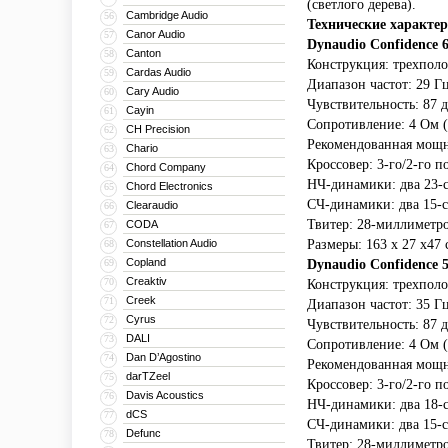
(светлого дерева).
Cambridge Audio
56
Технические характе
Canor Audio
57
Dynaudio Confidence 
Canton
58
Конструкция: трехпол
Cardas Audio
59
Диапазон частот: 29 Гц
Cary Audio
60
Чувствительность: 87 д
Cayin
61
Сопротивление: 4 Ом (
CH Precision
62
Рекомендованная мощно
Chario
63
Кроссовер: 3-го/2-го п
Chord Company
64
НЧ-динамики: два 23-
Chord Electronics
65
СЧ-динамики: два 15-
Clearaudio
66
Твитер: 28-миллиметро
CODA
67
Constellation Audio
Размеры: 163 x 27 x47 
68
Copland
69
Dynaudio Confidence 
Creaktiv
70
Конструкция: трехпол
Creek
71
Диапазон частот: 35 Гц
Cyrus
72
Чувствительность: 87 д
DALI
73
Сопротивление: 4 Ом (
Dan D’Agostino
74
Рекомендованная мощно
darTZeel
75
Кроссовер: 3-го/2-го п
Davis Acoustics
76
НЧ-динамики: два 18-
dCS
77
СЧ-динамики: два 15-
Defunc
78
Твитер: 28-миллиметро