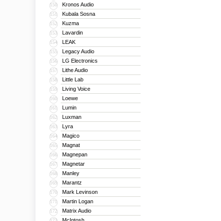
Kronos Audio
150
Kubala Sosna
151
Kuzma
152
Lavardin
153
LEAK
154
Legacy Audio
155
LG Electronics
156
Lithe Audio
157
Little Lab
158
Living Voice
159
Loewe
160
Lumin
161
Luxman
162
Lyra
163
Magico
164
Magnat
165
Magnepan
166
Magnetar
167
Manley
168
Marantz
169
Mark Levinson
170
Martin Logan
171
Matrix Audio
172
McIntosh
173