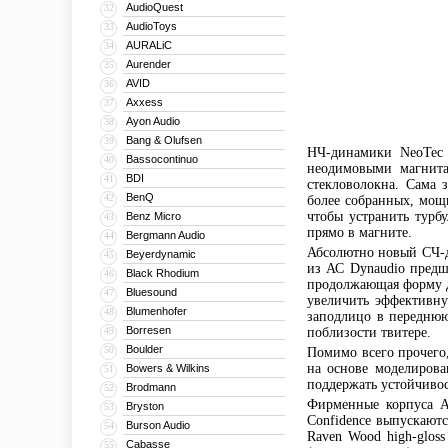
AudioQuest
32
AudioToys
33
AURALiC
34
Aurender
35
AVID
36
Axxess
37
Ayon Audio
38
Bang & Olufsen
39
НЧ-динамики NeoTec 
Bassocontinuo
40
неодимовыми магнита
BDI
41
стекловолокна. Сама 
BenQ
42
более собранных, мощн
чтобы устранить турб
Benz Micro
43
прямо в магните.
Bergmann Audio
44
Абсолютно новый СЧ-д
Beyerdynamic
45
из АС Dynaudio предш
Black Rhodium
46
продолжающая форму д
Bluesound
47
увеличить эффективну
Blumenhofer
48
заподлицо в передню
Borresen
49
поблизости твитере.
Boulder
50
Помимо всего прочего
на основе моделиров
Bowers & Wilkins
51
поддержать устойчивост
Brodmann
52
Фирменные корпуса А
Bryston
53
Confidence выпускаютс
Burson Audio
54
Raven Wood high-glos
Cabasse
55