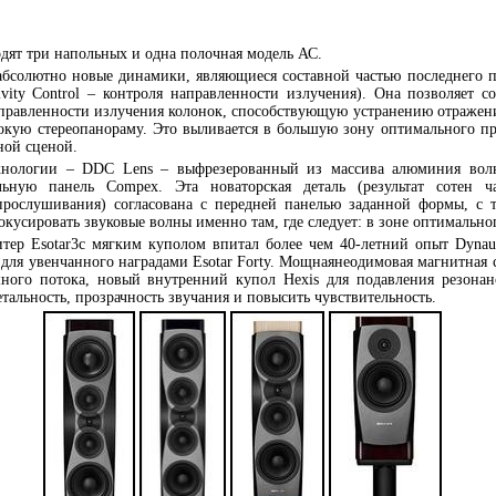
одят три напольных и одна полочная модель АС.
абсолютно новые динамики, являющиеся составной частью последнего 
ivity Control – контроля направленности излучения). Она позволяет с
правленности излучения колонок, способствующую устранению отражени
окую стереопанораму. Это выливается в большую зону оптимального п
ной сценой.
хнологии – DDC Lens – выфрезерованный из массива алюминия вол
ьную панель Compex. Эта новаторская деталь (результат сотен ч
прослушивания) согласована с передней панелью заданной формы, с 
кусировать звуковые волны именно там, где следует: в зоне оптимальн
тер Esotar3с мягким куполом впитал более чем 40-летний опыт Dynau
 для увенчанного наградами Esotar Forty. Мощнаянеодимовая магнитная 
ного потока, новый внутренний купол Hexis для подавления резонанс
тальность, прозрачность звучания и повысить чувствительность.