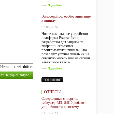
Подробнее
Bassocontinuo: особое внимание
к винилу
02.08.2026
Новое компактное устройство,
платформа Essenza Isola,
разработана для защиты от
вибраций серьезных
проигрывателей винила. Она
позволяет устанавливать их на
обычную мебель или на стойки
невысокого класса.
Источник: whathifi.ru
Подробнее
зать в АудиоСтатусе
Все новости
ОТЧЕТЫ
Совершенная синергия:
сабвуфер REL S/510 добавит
утончённости в систему
03.10.2023