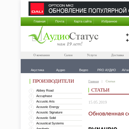
Главная
Почта
Карта сайта
Избранное
+
+
О компании
Салон
Услуги
Доставка
Акустика
Аудио
Видео
PRO АУДИО
AV-м
ПРОИЗВОДИТЕЛИ
Главная
Статьи
СТАТЬИ
Abbey Road
1
Accuphase
2
Accustic Arts
3
15.05.2019
Acoustic Energy
4
Acoustic Signature
Обновленная с
5
Acoustic Solid
6
Acoustical Systems
7
Aesthetix
8