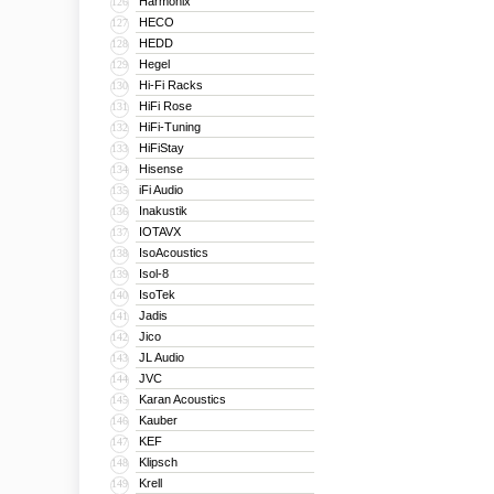
Harmonix
126
HECO
127
HEDD
128
Hegel
129
Hi-Fi Racks
130
HiFi Rose
131
HiFi-Tuning
132
HiFiStay
133
Hisense
134
iFi Audio
135
Inakustik
136
IOTAVX
137
IsoAcoustics
138
Isol-8
139
IsoTek
140
Jadis
141
Jico
142
JL Audio
143
JVC
144
Karan Acoustics
145
Kauber
146
KEF
147
Klipsch
148
Krell
149