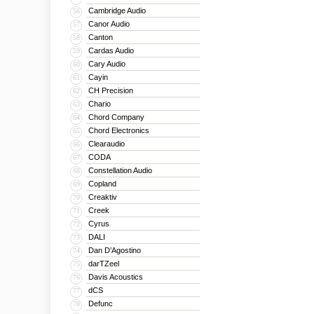
Cambridge Audio
56
Canor Audio
57
Canton
58
Cardas Audio
59
Cary Audio
60
Cayin
61
CH Precision
62
Chario
63
Chord Company
64
Chord Electronics
65
Clearaudio
66
CODA
67
Constellation Audio
68
Copland
69
Creaktiv
70
Creek
71
Cyrus
72
DALI
73
Dan D’Agostino
74
darTZeel
75
Davis Acoustics
76
dCS
77
Defunc
78