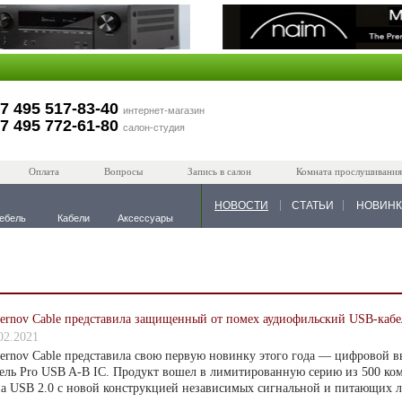
7 495 517-83-40
интернет-магазин
7 495 772-61-80
салон-студия
Оплата
Вопросы
Запись в салон
Комната прослушивания
НОВОСТИ
СТАТЬИ
НОВИН
ебель
Кабели
Аксессуары
hernov Cable представила защищенный от помех аудиофильский USB-кабе
02.2021
ernov Cable представила свою первую новинку этого года — цифровой в
ель Pro USB A-B IC. Продукт вошел в лимитированную серию из 500 ко
а USB 2.0 с новой конструкцией независимых сигнальной и питающих 