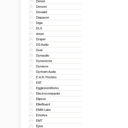
Denon
79
Densen
80
Devialet
81
Diapason
82
Digis
83
DLS
84
dorpo
85
Draper
86
DS Audio
87
Dual
88
Dynaudio
89
Dynavector
90
Dynavox
91
Dyrholm Audio
92
E.A.R./Yoshino
93
EAT
94
EgglestonWorks
95
Electrocompaniet
96
Elipson
97
EliteBoard
98
EMM Labs
99
Emotiva
100
EMT
101
Epos
102