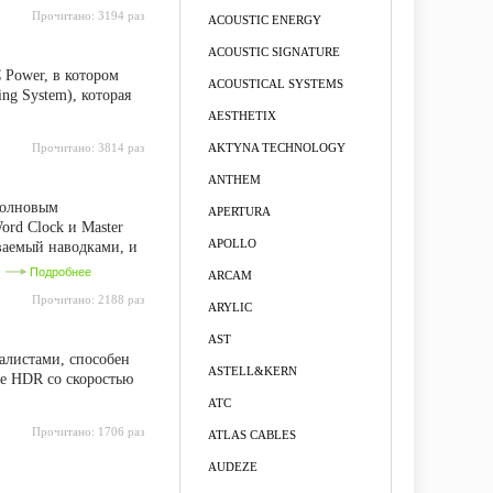
Прочитано:
3194 раз
ACOUSTIC ENERGY
ACOUSTIC SIGNATURE
 Power, в котором
ACOUSTICAL SYSTEMS
ng System), которая
AESTHETIX
Прочитано:
3814 раз
AKTYNA TECHNOLOGY
ANTHEM
волновым
APERTURA
rd Clock и Master
APOLLO
ваемый наводками, и
.
Подробнее
ARCAM
Прочитано:
2188 раз
ARYLIC
AST
алистами, способен
ASTELL&KERN
ке HDR со скоростью
ATC
Прочитано:
1706 раз
ATLAS CABLES
AUDEZE