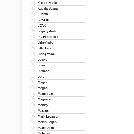
Kronos Audio
150
Kubala Sosna
151
Kuzma
152
Lavardin
153
LEAK
154
Legacy Audio
155
LG Electronics
156
Lithe Audio
157
Little Lab
158
Living Voice
159
Loewe
160
Lumin
161
Luxman
162
Lyra
163
Magico
164
Magnat
165
Magnepan
166
Magnetar
167
Manley
168
Marantz
169
Mark Levinson
170
Martin Logan
171
Matrix Audio
172
McIntosh
173