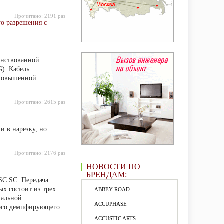
Прочитано:
2191 раз
о разрешения с
енствованной
). Кабель
 повышенной
Прочитано:
2615 раз
и в нарезку, но
Прочитано:
2176 раз
НОВОСТИ ПО
БРЕНДАМ:
SC SC. Передача
ых состоит из трех
ABBEY ROAD
нальной
ACCUPHASE
ного демпфирующего
ACCUSTIC ARTS