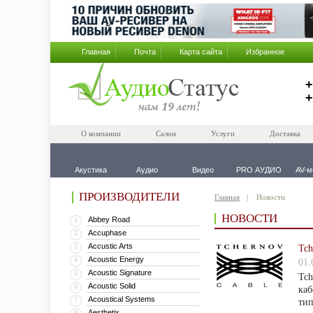
Главная
Почта
Карта сайта
Избранное
+
+
О компании
Салон
Услуги
Доставка
Акустика
Аудио
Видео
PRO АУДИО
AV-м
ПРОИЗВОДИТЕЛИ
Главная
Новости
НОВОСТИ
Abbey Road
1
Accuphase
2
Accustic Arts
3
​Tc
Acoustic Energy
4
01.
Acoustic Signature
5
Tch
Acoustic Solid
6
каб
Acoustical Systems
7
тип
Aesthetix
8