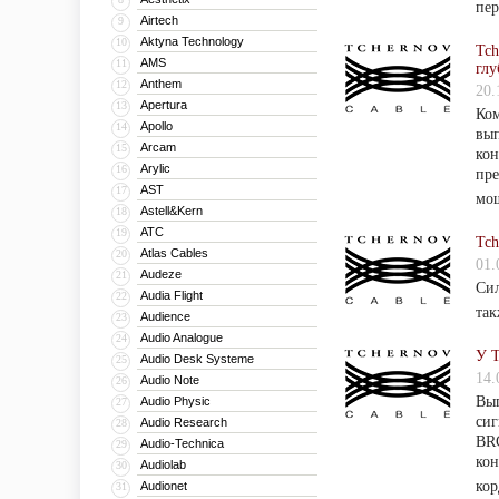
пер
Airtech
9
Aktyna Technology
10
Tch
AMS
11
глу
Anthem
12
20.
Apertura
13
Ком
Apollo
14
вы
Arcam
15
кон
Arylic
16
пре
AST
17
мо
Astell&Kern
18
ATC
19
Tch
Atlas Cables
20
01.
Audeze
21
Сил
Audia Flight
22
так
Audience
23
Audio Analogue
24
У T
Audio Desk Systeme
25
14.
Audio Note
26
Вып
Audio Physic
27
сиг
Audio Research
28
BRC
Audio-Technica
29
ко
Audiolab
30
кор
Audionet
31