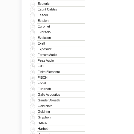
Esoteric
103
Esprit Cables
104
Esseci
105
Estelon
106
Euromet
107
Eversolo
108
Evolution
109
Exell
110
Exposure
111
Ferrum Audio
112
Fezz Audio
113
FiiO
114
Finite Elemente
115
FISCH
116
Focal
117
Furutech
118
Gallo Acoustics
119
Gauder Akustik
120
Gold Note
121
Goldring
122
Gryphon
123
HANA
124
Harbeth
125