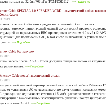
едачи потоков до 32 бит/768 кГц (PCM/DSD512).
Подробнее
ernov Cable SPECIAL 4.0 SPEAKER WIRE – акустический кабель высоког
боким басом
11.2019
пания Tchernov Audio вновь радует нас новинкой. В этот раз она
пустила многофункциональный медный акустический провод с усоверш
струкцией из параллельных BRC проводников сечением 4,0 мм2 (12 AWG
дназначен для подключения АС, в том числе низкоомных, к усилителям
щности.
Подробнее
ernov Cable без катушек
08.2019
овой кабель Special 2.5 AC Power доступен теперь не только на катушках 
же разделанным.
Подробнее
chernov Cable новый акустический эталон
03.2019
ущен новый топовый экранированный акустический кабель Reference D
нала от усилителя к АС осуществляется по двум линиям, каждая из котор
-проводников одинакового сечения (1,5 мм²), расположенных в гексаго
нфигурации с максимальным коэффициентом упаковки вокруг централь
деля по схеме 3+3+1.
Подробнее