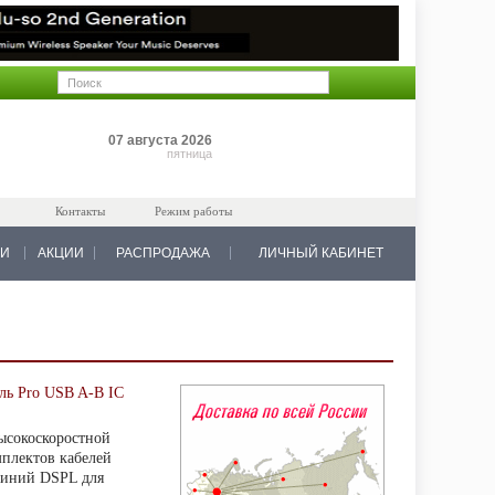
Позиций: 0
07 августа 2026
на 0 руб.
пятница
Контакты
Режим работы
КИ
АКЦИИ
РАСПРОДАЖА
ЛИЧНЫЙ КАБИНЕТ
ль Pro USB A-B IC
ысокоскоростной
мплектов кабелей
линий DSPL для