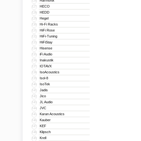
Harmonix
126
HECO
127
HEDD
128
Hegel
129
Hi-Fi Racks
130
HiFi Rose
131
HiFi-Tuning
132
HiFiStay
133
Hisense
134
iFi Audio
135
Inakustik
136
IOTAVX
137
IsoAcoustics
138
Isol-8
139
IsoTek
140
Jadis
141
Jico
142
JL Audio
143
JVC
144
Karan Acoustics
145
Kauber
146
KEF
147
Klipsch
148
Krell
149