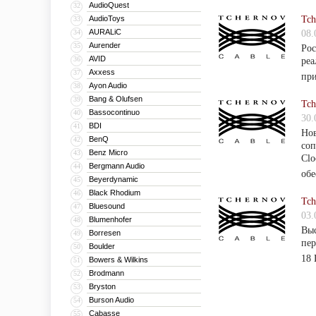
AudioQuest
32
AudioToys
Tch
33
AURALiC
34
08.
Aurender
35
Рос
AVID
36
реа
Axxess
37
при
Ayon Audio
38
Bang & Olufsen
39
Tch
Bassocontinuo
40
30.
BDI
41
Нов
BenQ
42
соп
Benz Micro
43
Clo
Bergmann Audio
44
обе
Beyerdynamic
45
Black Rhodium
46
Tch
Bluesound
47
03.
Blumenhofer
48
Выс
Borresen
49
пер
Boulder
50
18 
Bowers & Wilkins
51
Brodmann
52
Bryston
53
Burson Audio
54
Cabasse
55