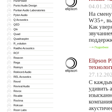
PurePower
244
04.01.20
Purist Audio Design
245
Puritan Audio Laboratories
246
На смену
Pylon Audio
247
W35+, вы
Q Acoustics
248
QED
249
Как увер
Qln
250
звучание
Quad
251
поддержк
Quadraspire
252
R_volution
253
Подробнее
Raidho Acoustics
254
RCF
255
Reavon
256
Elipson P
Rega
257
технолог
Reimyo
258
Rekkord Audio
259
27.12.20
REL Acoustics
260
С каждым
Revel
261
Revival Audio
262
удивить 
Revox
263
изысканн
Ricable
264
компания
Rockna
265
Roksan
266
акустичес
Roon Labs
267