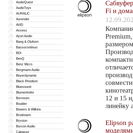
Сабвуфер
AudioQuest
32
AudioToys
33
Fi и дом
AURALiC
34
12.09.20
Aurender
35
AVID
36
Компания
Axxess
37
Premium,
Ayon Audio
38
Bang & Olufsen
39
размером
Bassocontinuo
40
Производ
BDI
41
компактн
BenQ
42
Benz Micro
43
отличает
Bergmann Audio
44
производ
Beyerdynamic
45
совмести
Black Rhodium
46
Bluesound
47
кинотеат
Blumenhofer
48
12 и 15 
Borresen
49
Boulder
50
линейку а
Bowers & Wilkins
51
Brodmann
52
Bryston
53
Elipson 
Burson Audio
54
моделям
Cabasse
55