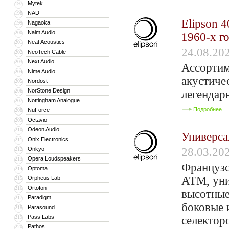
Mytek
197
NAD
198
Elipson 
Nagaoka
199
Naim Audio
200
1960-х г
Neat Acoustics
201
24.08.20
NeoTech Cable
202
Next Audio
203
Ассортим
Nime Audio
204
акустичес
Nordost
205
NorStone Design
206
легендар
Nottingham Analogue
207
Подробнее
NuForce
208
Octavio
209
Odeon Audio
210
Универса
Onix Electronics
211
Onkyo
28.03.20
212
Opera Loudspeakers
213
Французс
Optoma
214
ATM, уни
Orpheus Lab
215
Ortofon
216
высотные
Paradigm
217
боковые 
Parasound
218
Pass Labs
219
селектор
Pathos
220