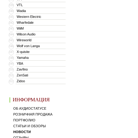
VTL
339
Wadia
340
Western Electric
341
Wharfedale
342
WiiM
343
Wilson Audio
344
Wireworld
345
Wolf von Langa
346
X-quisite
347
Yamaha
348
YBA
349
Zavfino
350
ZenSati
351
Zidoo
352
ИНФОРМАЦИЯ
ОБ АУДИОСТАТУСЕ
РОЗНИЧНАЯ ПРОДАЖА
ПОРТФОЛИО
СТАТЬИ И ОБЗОРЫ
НОВОСТИ
ОТЗЫВЫ