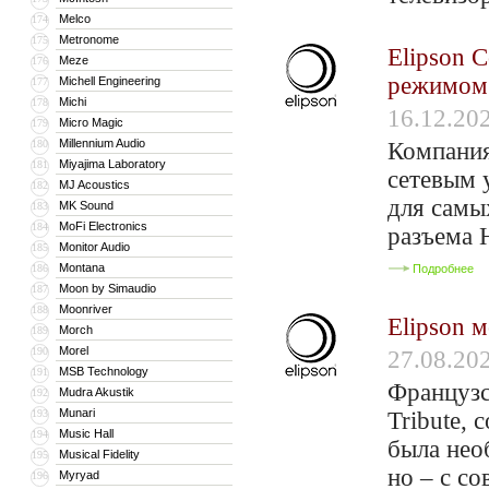
Melco
174
Metronome
175
Elipson 
Meze
176
режимом
Michell Engineering
177
Michi
178
16.12.20
Micro Magic
179
Millennium Audio
180
Компания
Miyajima Laboratory
181
сетевым 
MJ Acoustics
182
для самы
MK Sound
183
MoFi Electronics
184
разъема 
Monitor Audio
185
Montana
186
Подробнее
Moon by Simaudio
187
Moonriver
188
Elipson 
Morch
189
Morel
190
27.08.20
MSB Technology
191
Французс
Mudra Akustik
192
Munari
193
Tribute,
Music Hall
194
была нео
Musical Fidelity
195
но – с с
Myryad
196