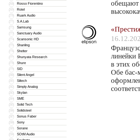
обещают 
Rosso Fiorentino
268
Rotel
высокока
269
Ruark Audio
270
S.A.Lab
271
Samsung
«Престиж
272
Sanctuary Audio
273
16.12.20
Scansonic HD
274
Shanling
275
Французс
Shelter
276
линейки P
Shunyata Research
277
в этих о
Shure
278
SID
279
Обе бас-
Silent Angel
280
оформлен
Siltech
281
Simply Analog
соответс
282
Skylan
283
SME
284
Solid Tech
285
Solidsteel
286
Sonus Faber
287
Sony
288
Sorane
289
SOtM Audio
290