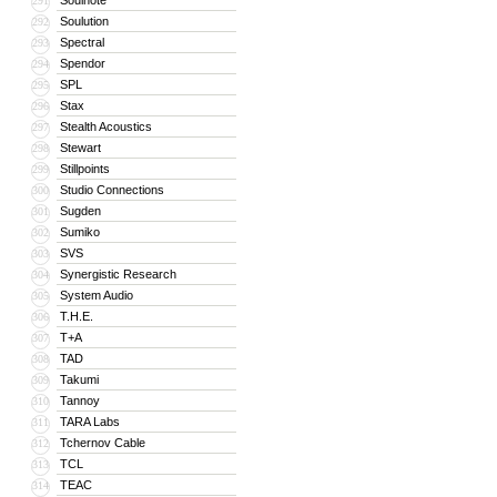
Soulnote
291
Soulution
292
Spectral
293
Spendor
294
SPL
295
Stax
296
Stealth Acoustics
297
Stewart
298
Stillpoints
299
Studio Connections
300
Sugden
301
Sumiko
302
SVS
303
Synergistic Research
304
System Audio
305
T.H.E.
306
T+A
307
TAD
308
Takumi
309
Tannoy
310
TARA Labs
311
Tchernov Cable
312
TCL
313
TEAC
314