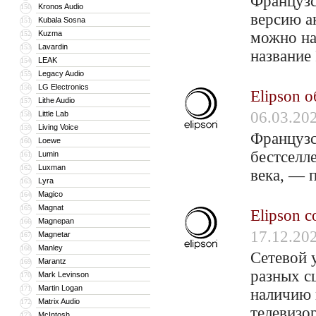
Французс
Kronos Audio
150
версию а
Kubala Sosna
151
Kuzma
можно на
152
Lavardin
153
название 
LEAK
154
Legacy Audio
155
LG Electronics
156
Elipson 
Lithe Audio
157
06.03.20
Little Lab
158
Living Voice
159
Французс
Loewe
160
бестселл
Lumin
161
Luxman
162
века, — 
Lyra
163
Magico
164
Magnat
165
Elipson 
Magnepan
166
17.12.20
Magnetar
167
Manley
168
Сетевой 
Marantz
169
разных с
Mark Levinson
170
Martin Logan
171
наличию 
Matrix Audio
172
телевизо
McIntosh
173