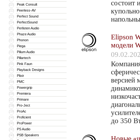
состоит 
Peak Consult
221
купольно
Peerless-AV
222
Perfect Sound
223
напольны
PerfectSound
224
Perlisten Audio
225
Phaze Audio
226
Elipson 
Phonon
227
модели 
Piega
228
Pilium Audio
229
09.02.20
Pillartech
230
Компания
Pink Faun
231
Playback Designs
232
сферичес
Plixir
233
версией 
PMC
234
динамико
Powergrip
235
Premiera
236
низкочас
Primare
237
диагонал
Pro-Ject
238
усилител
ProAc
239
Proficient
240
до 350 В
ProPower
241
PS Audio
242
PSB Speakers
243
Новые «ш