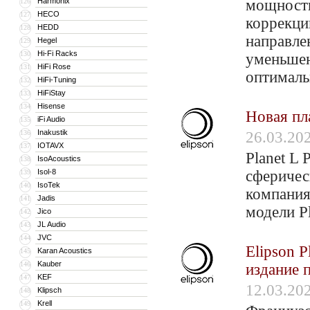
Harmonix
мощность
126
HECO
127
коррекци
HEDD
128
направле
Hegel
129
Hi-Fi Racks
130
уменьшен
HiFi Rose
131
оптималь
HiFi-Tuning
132
HiFiStay
133
Hisense
134
Новая пла
iFi Audio
135
Inakustik
136
26.03.20
IOTAVX
137
Planet L 
IsoAcoustics
138
Isol-8
сферичес
139
IsoTek
140
компания
Jadis
141
модели P
Jico
142
JL Audio
143
JVC
144
Elipson 
Karan Acoustics
145
Kauber
146
издание 
KEF
147
12.03.20
Klipsch
148
Krell
149