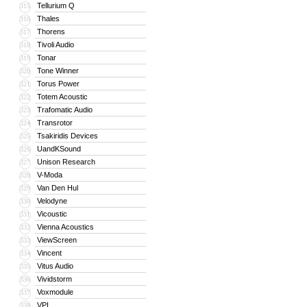
Tellurium Q
315
Thales
316
Thorens
317
Tivoli Audio
318
Tonar
319
Tone Winner
320
Torus Power
321
Totem Acoustic
322
Trafomatic Audio
323
Transrotor
324
Tsakiridis Devices
325
UandKSound
326
Unison Research
327
V-Moda
328
Van Den Hul
329
Velodyne
330
Vicoustic
331
Vienna Acoustics
332
ViewScreen
333
Vincent
334
Vitus Audio
335
Vividstorm
336
Voxmodule
337
VPI
338