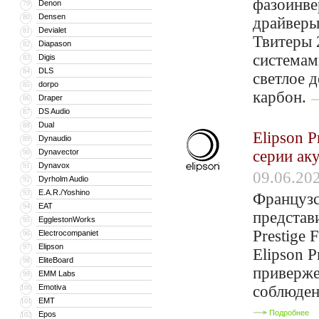
фазоинве
Denon
79
Densen
80
драйверы
Devialet
81
Твитеры 
Diapason
82
системам
Digis
83
DLS
84
светлое 
dorpo
85
карбон.
Draper
86
DS Audio
87
Dual
88
Elipson P
Dynaudio
89
Dynavector
серии ак
90
Dynavox
91
09.06.20
Dyrholm Audio
92
E.A.R./Yoshino
93
Французс
EAT
94
представ
EgglestonWorks
95
Prestige
Electrocompaniet
96
Elipson
97
Elipson P
EliteBoard
98
приверже
EMM Labs
99
Emotiva
соблюден
100
EMT
101
Подробнее
Epos
102