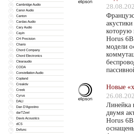
Cambridge Audio
28.08.20
56
Canor Audio
57
Французс
Canton
58
акустики 
Cardas Audio
59
Cary Audio
60
которую 
Cayin
61
Horus 6B
CH Precision
62
Chario
63
модели о
Chord Company
64
коммута
Chord Electronics
65
беспрово
Clearaudio
66
CODA
67
пассивно
Constellation Audio
68
Copland
69
Creaktiv
70
Новые «
Creek
71
26.08.20
Cyrus
72
DALI
73
Линейка 
Dan D’Agostino
74
двумя а
darTZeel
75
Davis Acoustics
76
Horus 6B
dCS
77
оснащены
Defunc
78