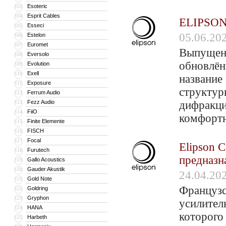
Esoteric
103
Esprit Cables
104
ELIPSON:
Esseci
105
05.06.20
Estelon
106
Euromet
107
Выпущена
Eversolo
108
обновлён
Evolution
109
Exell
110
название
Exposure
111
структур
Ferrum Audio
112
Fezz Audio
дифракци
113
FiiO
114
комфорт
Finite Elemente
115
FISCH
116
Focal
117
Elipson 
Furutech
118
предназн
Gallo Acoustics
119
Gauder Akustik
120
24.04.20
Gold Note
121
Французс
Goldring
122
Gryphon
123
усилител
HANA
124
которого
Harbeth
125