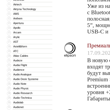
Airtech
Уже из н
9
Aktyna Technology
10
с Blueto
AMS
11
полосная
Anthem
12
Apertura
13
5”, мощн
Apollo
14
USB-C и
Arcam
15
Arylic
16
AST
17
Премиал
Astell&Kern
18
ATC
19
17.09.20
Atlas Cables
20
В новую 
Audeze
21
Audia Flight
входят т
22
Audience
23
будут вы
Audio Analogue
24
Premium 
Audio Desk Systeme
25
Audio Note
26
встроенн
Audio Physic
27
уровня +3
Audio Research
28
Габариты 
Audio-Technica
29
Audiolab
30
Audionet
31