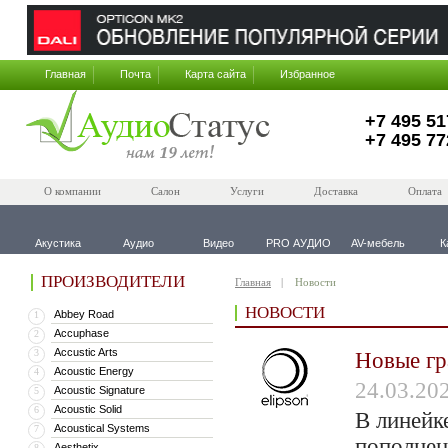
Главная
Почта
Карта сайта
Избранное
+7 495 51
+7 495 77
О компании
Салон
Услуги
Доставка
Оплата
Акустика
Аудио
Видео
PRO АУДИО
AV-мебель
К
ПРОИЗВОДИТЕЛИ
Главная
Новости
НОВОСТИ
Abbey Road
1
Accuphase
2
Accustic Arts
3
Новые г
Acoustic Energy
4
24.03.20
Acoustic Signature
5
Acoustic Solid
6
В линейк
Acoustical Systems
7
пополнени
Aesthetix
8