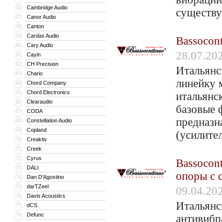
Cambridge Audio
56
существ
Canor Audio
57
Canton
58
Cardas Audio
59
Bassocon
Cary Audio
60
28.07.20
Cayin
61
CH Precision
62
Итальянс
Chario
63
линейку 
Chord Company
64
Chord Electronics
65
итальянс
Clearaudio
66
базовые 
CODA
67
предназн
Constellation Audio
68
Copland
69
(усилител
Creaktiv
70
Creek
71
Cyrus
72
Bassocon
DALI
73
опоры с 
Dan D’Agostino
74
darTZeel
75
09.04.20
Davis Acoustics
76
Итальянс
dCS
77
Defunc
78
антивибр