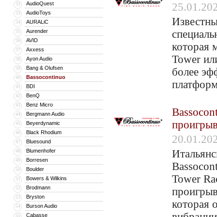
AudioQuest
32
25.01.20
AudioToys
33
Известны
AURALiC
34
Aurender
специаль
35
AVID
36
которая 
Axxess
37
Tower ил
Ayon Audio
38
Bang & Olufsen
39
более эф
Bassocontinuo
40
платформ
BDI
41
BenQ
42
Benz Micro
43
Bassocont
Bergmann Audio
44
проигрыв
Beyerdynamic
45
Black Rhodium
46
20.01.20
Bluesound
47
Blumenhofer
Итальянс
48
Borresen
49
Bassocon
Boulder
50
Tower Ra
Bowers & Wilkins
51
Brodmann
52
проигрыв
Bryston
53
которая 
Burson Audio
54
вибрации
Cabasse
55