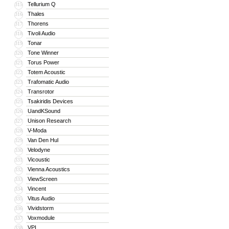
Tellurium Q
315
Thales
316
Thorens
317
Tivoli Audio
318
Tonar
319
Tone Winner
320
Torus Power
321
Totem Acoustic
322
Trafomatic Audio
323
Transrotor
324
Tsakiridis Devices
325
UandKSound
326
Unison Research
327
V-Moda
328
Van Den Hul
329
Velodyne
330
Vicoustic
331
Vienna Acoustics
332
ViewScreen
333
Vincent
334
Vitus Audio
335
Vividstorm
336
Voxmodule
337
VPI
338