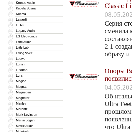
Kronos Audio
150
Classic L
Kubala Sosna
151
08.05.20
Kuzma
152
Lavardin
153
Серия сто
LEAK
154
сменила 
Legacy Audio
155
LG Electronics
156
составля
Lithe Audio
157
2.1 созд
Little Lab
158
образу и
Living Voice
159
Loewe
160
Lumin
161
Опоры Bas
Luxman
162
Lyra
163
появилис
Magico
164
04.05.20
Magnat
165
Magnepan
166
Об италь
Magnetar
167
Ultra Fee
Manley
168
Marantz
169
прошлом 
Mark Levinson
170
появлени
Martin Logan
171
что Ultr
Matrix Audio
172
McIntosh
173