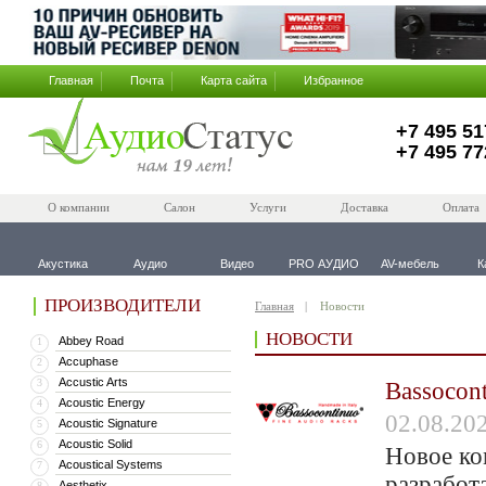
Главная
Почта
Карта сайта
Избранное
+7 495 51
+7 495 77
О компании
Салон
Услуги
Доставка
Оплата
Акустика
Аудио
Видео
PRO АУДИО
AV-мебель
К
ПРОИЗВОДИТЕЛИ
Главная
Новости
НОВОСТИ
Abbey Road
1
Accuphase
2
Accustic Arts
3
Bassocon
Acoustic Energy
4
02.08.20
Acoustic Signature
5
Acoustic Solid
6
Новое ко
Acoustical Systems
7
разработ
Aesthetix
8