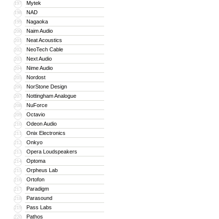
Mytek
197
NAD
198
Nagaoka
199
Naim Audio
200
Neat Acoustics
201
NeoTech Cable
202
Next Audio
203
Nime Audio
204
Nordost
205
NorStone Design
206
Nottingham Analogue
207
NuForce
208
Octavio
209
Odeon Audio
210
Onix Electronics
211
Onkyo
212
Opera Loudspeakers
213
Optoma
214
Orpheus Lab
215
Ortofon
216
Paradigm
217
Parasound
218
Pass Labs
219
Pathos
220