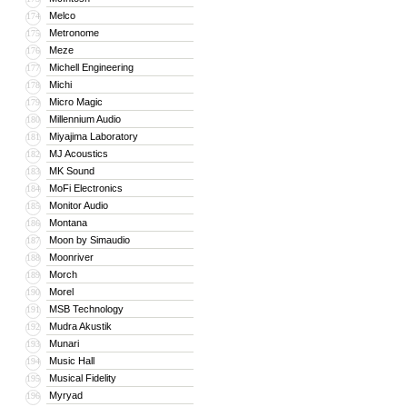
Melco
174
Metronome
175
Meze
176
Michell Engineering
177
Michi
178
Micro Magic
179
Millennium Audio
180
Miyajima Laboratory
181
MJ Acoustics
182
MK Sound
183
MoFi Electronics
184
Monitor Audio
185
Montana
186
Moon by Simaudio
187
Moonriver
188
Morch
189
Morel
190
MSB Technology
191
Mudra Akustik
192
Munari
193
Music Hall
194
Musical Fidelity
195
Myryad
196