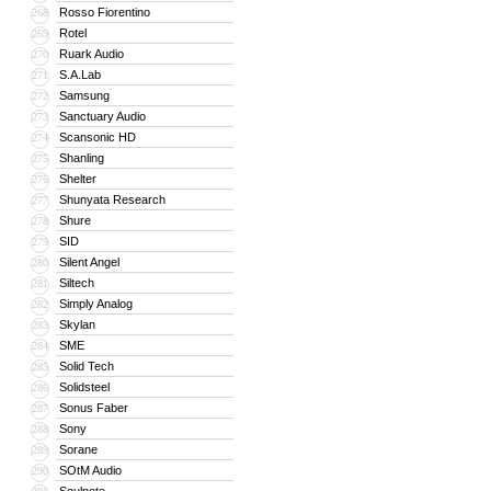
Rosso Fiorentino
268
Rotel
269
Ruark Audio
270
S.A.Lab
271
Samsung
272
Sanctuary Audio
273
Scansonic HD
274
Shanling
275
Shelter
276
Shunyata Research
277
Shure
278
SID
279
Silent Angel
280
Siltech
281
Simply Analog
282
Skylan
283
SME
284
Solid Tech
285
Solidsteel
286
Sonus Faber
287
Sony
288
Sorane
289
SOtM Audio
290