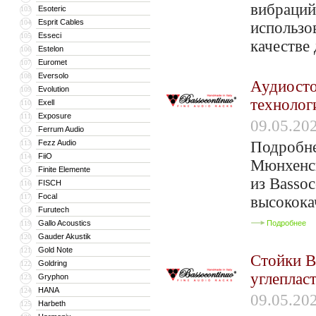
вибраций
Esoteric
103
Esprit Cables
104
использо
Esseci
105
качестве
Estelon
106
Euromet
107
Eversolo
108
Аудиостой
Evolution
109
технолог
Exell
110
Exposure
111
09.05.20
Ferrum Audio
112
Fezz Audio
Подробне
113
FiiO
114
Мюнхенск
Finite Elemente
115
из Basso
FISCH
116
Focal
117
высокока
Furutech
118
Gallo Acoustics
Подробнее
119
Gauder Akustik
120
Gold Note
121
Стойки B
Goldring
122
углеплас
Gryphon
123
HANA
124
09.05.20
Harbeth
125