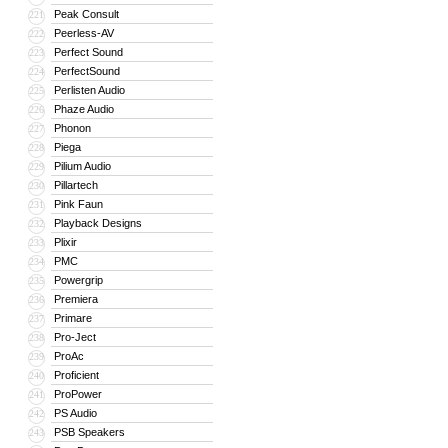
Peak Consult
221
Peerless-AV
222
Perfect Sound
223
PerfectSound
224
Perlisten Audio
225
Phaze Audio
226
Phonon
227
Piega
228
Pilium Audio
229
Pillartech
230
Pink Faun
231
Playback Designs
232
Plixir
233
PMC
234
Powergrip
235
Premiera
236
Primare
237
Pro-Ject
238
ProAc
239
Proficient
240
ProPower
241
PS Audio
242
PSB Speakers
243