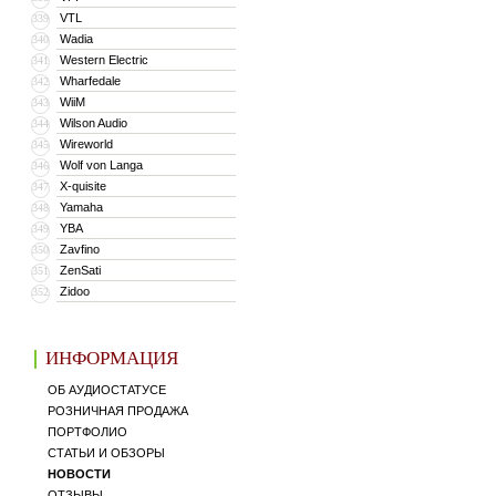
VTL
339
Wadia
340
Western Electric
341
Wharfedale
342
WiiM
343
Wilson Audio
344
Wireworld
345
Wolf von Langa
346
X-quisite
347
Yamaha
348
YBA
349
Zavfino
350
ZenSati
351
Zidoo
352
ИНФОРМАЦИЯ
ОБ АУДИОСТАТУСЕ
РОЗНИЧНАЯ ПРОДАЖА
ПОРТФОЛИО
СТАТЬИ И ОБЗОРЫ
НОВОСТИ
ОТЗЫВЫ