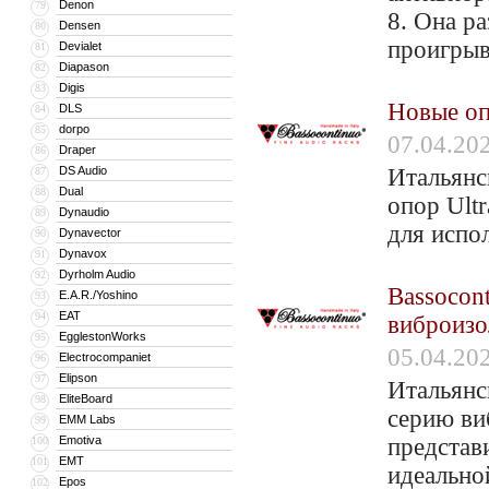
Denon
79
8. Она р
Densen
80
проигрыв
Devialet
81
Diapason
82
Digis
83
Новые оп
DLS
84
dorpo
85
07.04.20
Draper
86
DS Audio
Итальянс
87
Dual
88
опор Ultr
Dynaudio
89
для испо
Dynavector
90
Dynavox
91
Dyrholm Audio
92
Bassocont
E.A.R./Yoshino
93
EAT
94
виброизо
EgglestonWorks
95
05.04.20
Electrocompaniet
96
Elipson
97
Итальянс
EliteBoard
98
серию ви
EMM Labs
99
Emotiva
представи
100
EMT
101
идеально
Epos
102