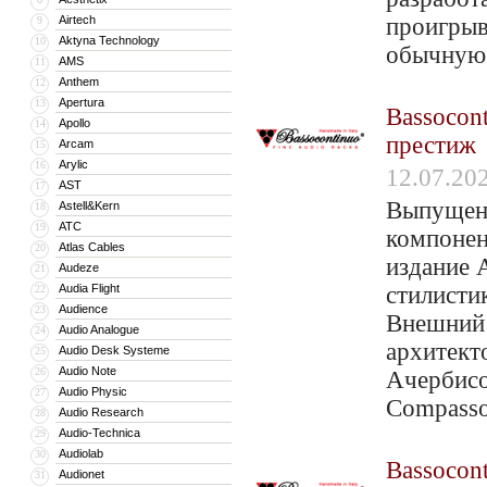
Airtech
проигрыв
9
Aktyna Technology
10
обычную 
AMS
11
Anthem
12
Apertura
13
Bassocont
Apollo
14
престиж
Arcam
15
Arylic
16
12.07.20
AST
17
Выпущена
Astell&Kern
18
ATC
19
компонен
Atlas Cables
20
издание A
Audeze
21
Audia Flight
стилисти
22
Audience
23
Внешний 
Audio Analogue
24
архитек
Audio Desk Systeme
25
Audio Note
26
Ачербисо
Audio Physic
27
Compasso
Audio Research
28
Audio-Technica
29
Audiolab
30
Bassocon
Audionet
31