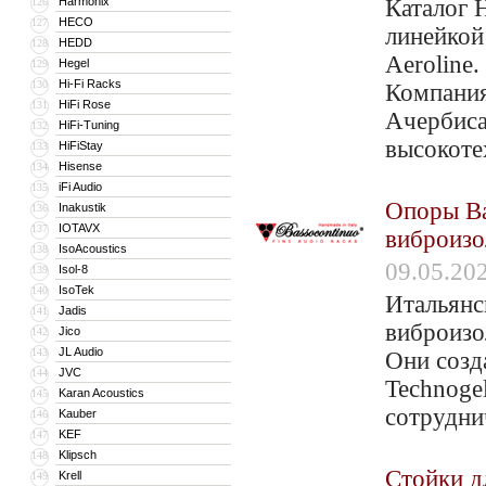
Harmonix
Каталог 
126
HECO
127
линейкой
HEDD
128
Aeroline
Hegel
129
Hi-Fi Racks
130
Компания
HiFi Rose
131
Ачербиса 
HiFi-Tuning
132
высокоте
HiFiStay
133
Hisense
134
iFi Audio
135
Опоры Ba
Inakustik
136
IOTAVX
137
виброизо
IsoAcoustics
138
09.05.20
Isol-8
139
IsoTek
140
Итальянс
Jadis
141
виброизо
Jico
142
JL Audio
143
Они созд
JVC
144
Technoge
Karan Acoustics
145
сотрудни
Kauber
146
KEF
147
Klipsch
148
Cтойки д
Krell
149