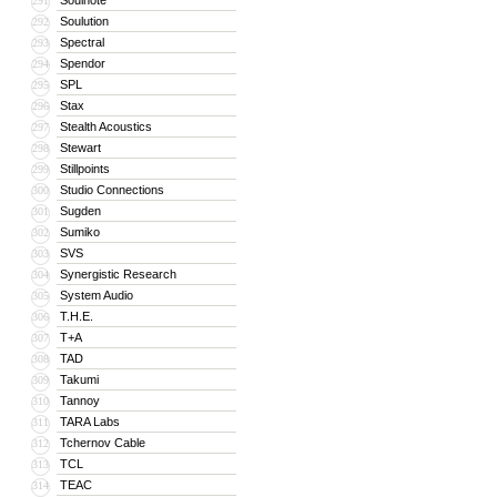
Soulnote
291
Soulution
292
Spectral
293
Spendor
294
SPL
295
Stax
296
Stealth Acoustics
297
Stewart
298
Stillpoints
299
Studio Connections
300
Sugden
301
Sumiko
302
SVS
303
Synergistic Research
304
System Audio
305
T.H.E.
306
T+A
307
TAD
308
Takumi
309
Tannoy
310
TARA Labs
311
Tchernov Cable
312
TCL
313
TEAC
314