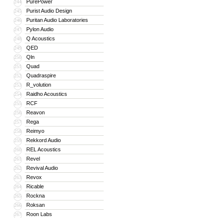
PurePower
244
Purist Audio Design
245
Puritan Audio Laboratories
246
Pylon Audio
247
Q Acoustics
248
QED
249
Qln
250
Quad
251
Quadraspire
252
R_volution
253
Raidho Acoustics
254
RCF
255
Reavon
256
Rega
257
Reimyo
258
Rekkord Audio
259
REL Acoustics
260
Revel
261
Revival Audio
262
Revox
263
Ricable
264
Rockna
265
Roksan
266
Roon Labs
267