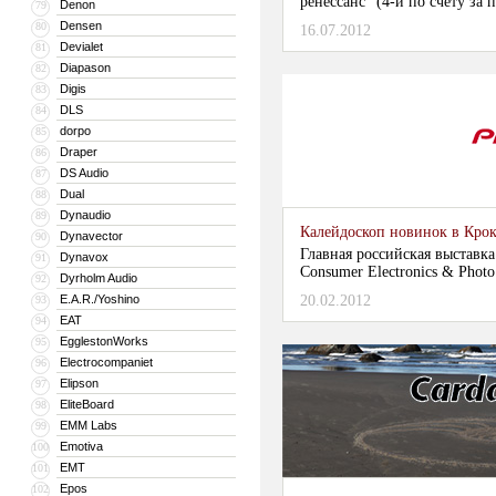
ренессанс" (4-й по счету за 
Denon
79
новых и винтажных проигрыв
Densen
80
16.07.2012
вновь превзошло все предыд
Devialet
81
Diapason
82
Digis
83
DLS
84
dorpo
85
Draper
86
DS Audio
87
Dual
88
Dynaudio
89
Калейдоскоп новинок в Кро
Dynavector
90
Главная российская выставка
Dynavox
91
Consumer Electronics & Photo
Dyrholm Audio
92
апреля на традиционной пло
E.A.R./Yoshino
20.02.2012
93
2, залы 5, 7, 8, а также в от
EAT
94
EgglestonWorks
95
Electrocompaniet
96
Elipson
97
EliteBoard
98
EMM Labs
99
Emotiva
100
EMT
101
Epos
102