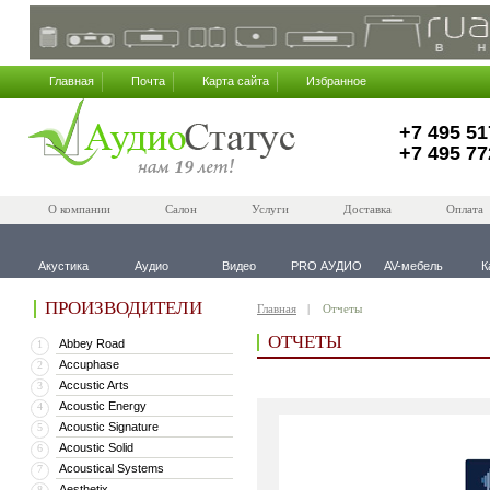
Главная
Почта
Карта сайта
Избранное
+7 495 51
+7 495 77
О компании
Салон
Услуги
Доставка
Оплата
Акустика
Аудио
Видео
PRO АУДИО
AV-мебель
К
ПРОИЗВОДИТЕЛИ
Главная
Отчеты
ОТЧЕТЫ
Abbey Road
1
Accuphase
2
Accustic Arts
3
Acoustic Energy
4
Acoustic Signature
5
Acoustic Solid
6
Acoustical Systems
7
Aesthetix
8