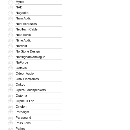
Mytek
197
NAD
198
Nagaoka
199
Naim Audio
200
Neat Acoustics
201
NeoTech Cable
202
Next Audio
203
Nime Audio
204
Nordost
205
NorStone Design
206
Nottingham Analogue
207
NuForce
208
Octavio
209
Odeon Audio
210
Onix Electronics
211
Onkyo
212
Opera Loudspeakers
213
Optoma
214
Orpheus Lab
215
Ortofon
216
Paradigm
217
Parasound
218
Pass Labs
219
Pathos
220