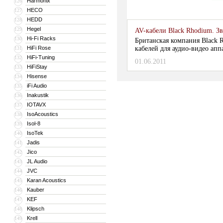
Harmonix
126
HECO
127
HEDD
128
Hegel
129
AV-кабели Black Rhodium. З
Hi-Fi Racks
130
Британская компания Black 
HiFi Rose
кабелей для аудио-видео ап
131
главным разработчиком компа
HiFi-Tuning
132
01.06.2011
HiFiStay
133
Hisense
134
iFi Audio
135
Inakustik
136
IOTAVX
137
IsoAcoustics
138
Isol-8
139
IsoTek
140
Jadis
141
Jico
142
JL Audio
143
JVC
144
Karan Acoustics
145
Kauber
146
KEF
147
Klipsch
148
Krell
149