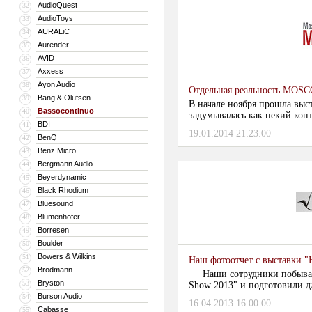
AudioQuest
32
AudioToys
33
AURALiC
34
Aurender
35
AVID
36
Axxess
37
Ayon Audio
38
Отдельная реальность MO
Bang & Olufsen
39
В начале ноября прошла выс
Bassocontinuo
40
задумывалась как некий конт
BDI
41
буквально несколькими днями 
19.01.2014 21:23:00
Конкуренция, конечно, вещь 
BenQ
42
участники рынка разделятся 
Benz Micro
43
Bergmann Audio
44
Beyerdynamic
45
Black Rhodium
46
Bluesound
47
Blumenhofer
48
Borresen
49
Boulder
50
Bowers & Wilkins
51
Наш фотоотчет с выставки "
Brodmann
52
Наши сотрудники побывали
Bryston
53
Show 2013" и подготовили дл
Burson Audio
54
16.04.2013 16:00:00
Cabasse
55