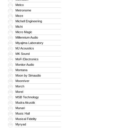
Melco
174
Metronome
175
Meze
176
Michell Engineering
177
Michi
178
Micro Magic
179
Millennium Audio
180
Miyajima Laboratory
181
MJ Acoustics
182
MK Sound
183
MoFi Electronics
184
Monitor Audio
185
Montana
186
Moon by Simaudio
187
Moonriver
188
Morch
189
Morel
190
MSB Technology
191
Mudra Akustik
192
Munari
193
Music Hall
194
Musical Fidelity
195
Myryad
196