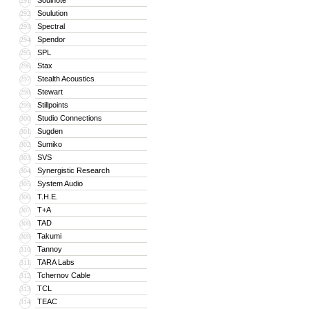
Soulnote
291
Soulution
292
Spectral
293
Spendor
294
SPL
295
Stax
296
Stealth Acoustics
297
Stewart
298
Stillpoints
299
Studio Connections
300
Sugden
301
Sumiko
302
SVS
303
Synergistic Research
304
System Audio
305
T.H.E.
306
T+A
307
TAD
308
Takumi
309
Tannoy
310
TARA Labs
311
Tchernov Cable
312
TCL
313
TEAC
314