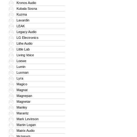
Kronos Audio
150
Kubala Sosna
151
Kuzma
152
Lavardin
153
LEAK
154
Legacy Audio
155
LG Electronics
156
Lithe Audio
157
Little Lab
158
Living Voice
159
Loewe
160
Lumin
161
Luxman
162
Lyra
163
Magico
164
Magnat
165
Magnepan
166
Magnetar
167
Manley
168
Marantz
169
Mark Levinson
170
Martin Logan
171
Matrix Audio
172
McIntosh
173