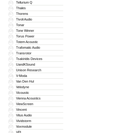
Tellurium Q
315
Thales
316
Thorens
317
Tivoli Audio
318
Tonar
319
Tone Winner
320
Torus Power
321
Totem Acoustic
322
Trafomatic Audio
323
Transrotor
324
Tsakiridis Devices
325
UandKSound
326
Unison Research
327
V-Moda
328
Van Den Hul
329
Velodyne
330
Vicoustic
331
Vienna Acoustics
332
ViewScreen
333
Vincent
334
Vitus Audio
335
Vividstorm
336
Voxmodule
337
VPI
338