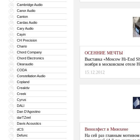
Cambridge Audio
56
Canor Audio
57
Canton
58
Cardas Audio
59
Cary Audio
60
Cayin
61
CH Precision
62
Chario
63
Chord Company
64
ОСЕННИЕ МЕЧТЫ
Chord Electronics
65
Выставка «Moscow Hi-End Sh
ноября в московском отеле H
Clearaudio
66
была рассчитана на довольн
CODA
67
15.12.2012
оценить настоящий звук и п
Constellation Audio
68
...
Copland
69
Creaktiv
70
Creek
71
Cyrus
72
DALI
73
Dan D’Agostino
74
darTZeel
75
Davis Acoustics
76
Винилфест в Мюнхене
dCS
77
На сей раз главным мотивом
Defunc
78