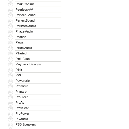
Peak Consult
221
Peerless-AV
222
Perfect Sound
223
PerfectSound
224
Perlisten Audio
225
Phaze Audio
226
Phonon
227
Piega
228
Pilium Audio
229
Pillartech
230
Pink Faun
231
Playback Designs
232
Plixir
233
PMC
234
Powergrip
235
Premiera
236
Primare
237
Pro-Ject
238
ProAc
239
Proficient
240
ProPower
241
PS Audio
242
PSB Speakers
243