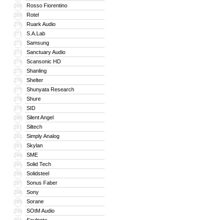
Rosso Fiorentino
268
Rotel
269
Ruark Audio
270
S.A.Lab
271
Samsung
272
Sanctuary Audio
273
Scansonic HD
274
Shanling
275
Shelter
276
Shunyata Research
277
Shure
278
SID
279
Silent Angel
280
Siltech
281
Simply Analog
282
Skylan
283
SME
284
Solid Tech
285
Solidsteel
286
Sonus Faber
287
Sony
288
Sorane
289
SOtM Audio
290