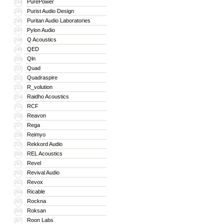
PurePower
244
Purist Audio Design
245
Puritan Audio Laboratories
246
Pylon Audio
247
Q Acoustics
248
QED
249
Qln
250
Quad
251
Quadraspire
252
R_volution
253
Raidho Acoustics
254
RCF
255
Reavon
256
Rega
257
Reimyo
258
Rekkord Audio
259
REL Acoustics
260
Revel
261
Revival Audio
262
Revox
263
Ricable
264
Rockna
265
Roksan
266
Roon Labs
267