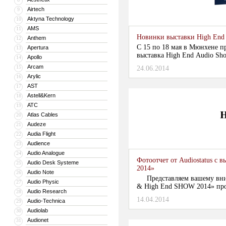
Airtech
9
Aktyna Technology
10
AMS
11
Новинки выставки High End
Anthem
12
С 15 по 18 мая в Мюнхене пр
Apertura
13
выставка High End Audio Sho
Apollo
14
Arcam
15
24.06.2014
Arylic
16
AST
17
Astell&Kern
18
ATC
19
Atlas Cables
20
Audeze
21
Audia Flight
22
Audience
23
Audio Analogue
24
Фотоотчет от Audiostatus с
Audio Desk Systeme
25
2014»
Audio Note
26
Представляем вашему вним
Audio Physic
27
& High End SHOW 2014» прох
Audio Research
28
Экспо"......
14.04.2014
Audio-Technica
29
Audiolab
30
Audionet
31