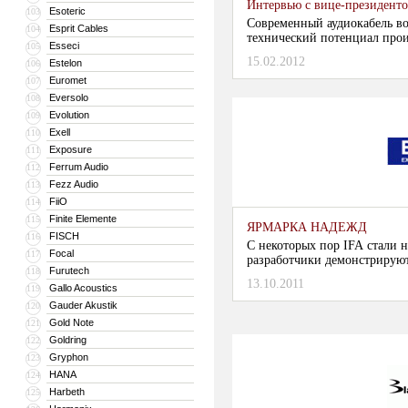
Интервью с вице-президенто
Esoteric
103
Современный аудиокабель во
Esprit Cables
104
технический потенциал прои
Esseci
105
15.02.2012
Estelon
106
Euromet
107
Eversolo
108
Evolution
109
Exell
110
Exposure
111
Ferrum Audio
112
Fezz Audio
113
FiiO
114
Finite Elemente
115
ЯРМАРКА НАДЕЖД
FISCH
116
С некоторых пор IFA стали н
Focal
117
разработчики демонстрирую
Furutech
118
прогрессивных инноваций, ко
13.10.2011
Gallo Acoustics
технологическими хита-ми...
119
Gauder Akustik
120
Gold Note
121
Goldring
122
Gryphon
123
HANA
124
Harbeth
125