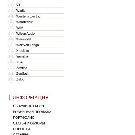
VTL
339
Wadia
340
Western Electric
341
Wharfedale
342
WiiM
343
Wilson Audio
344
Wireworld
345
Wolf von Langa
346
X-quisite
347
Yamaha
348
YBA
349
Zavfino
350
ZenSati
351
Zidoo
352
ИНФОРМАЦИЯ
ОБ АУДИОСТАТУСЕ
РОЗНИЧНАЯ ПРОДАЖА
ПОРТФОЛИО
СТАТЬИ И ОБЗОРЫ
НОВОСТИ
ОТЗЫВЫ