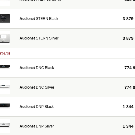
3 879
Audionet
STERN Black
3 879
Audionet
STERN Silver
атели
774 
Audionet
DNC Black
774 
Audionet
DNC Silver
1 344
Audionet
DNP Black
1 344
Audionet
DNP Silver