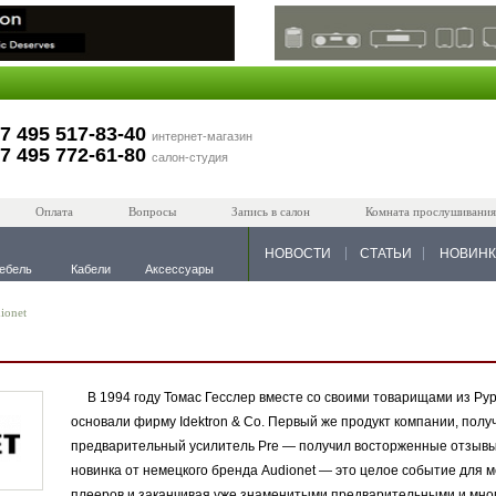
7 495 517-83-40
интернет-магазин
7 495 772-61-80
салон-студия
Оплата
Вопросы
Запись в салон
Комната прослушивания
НОВОСТИ
СТАТЬИ
НОВИН
ебель
Кабели
Аксессуары
ionet
В 1994 году Томас Гесслер вместе со своими товарищами из Рур
основали фирму Idektron & Co. Первый же продукт компании, пол
предварительный усилитель Pre — получил восторженные отзывы
новинка от немецкого бренда Audionet — это целое событие для м
плееров и заканчивая уже знаменитыми предварительными и мно