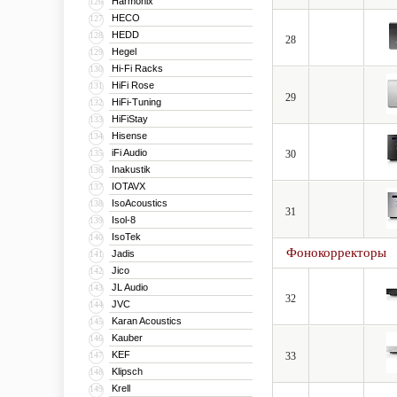
Harmonix
126
HECO
127
HEDD
128
28
Hegel
129
Hi-Fi Racks
130
HiFi Rose
131
29
HiFi-Tuning
132
HiFiStay
133
Hisense
134
iFi Audio
135
30
Inakustik
136
IOTAVX
137
IsoAcoustics
138
31
Isol-8
139
IsoTek
140
Фонокорректоры
Jadis
141
Jico
142
JL Audio
143
32
JVC
144
Karan Acoustics
145
Kauber
146
KEF
147
33
Klipsch
148
Krell
149