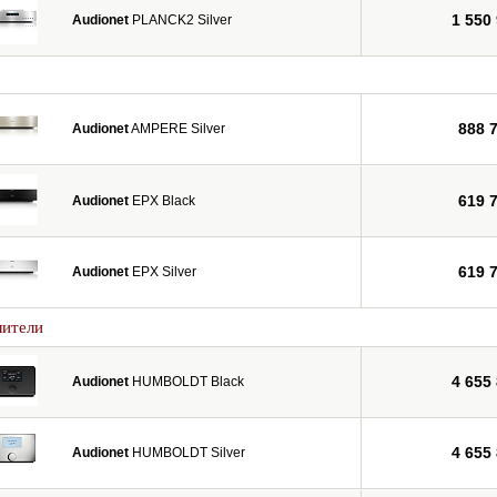
1 550
Audionet
PLANCK2 Silver
888 
Audionet
AMPERE Silver
619 
Audionet
EPX Black
619 
Audionet
EPX Silver
лители
4 655
Audionet
HUMBOLDT Black
4 655
Audionet
HUMBOLDT Silver