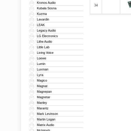
Kronos Audio
150
34
Kubala Sosna
151
Kuzma
152
Lavardin
153
LEAK
154
Legacy Audio
155
LG Electronics
156
Lithe Audio
157
Little Lab
158
Living Voice
159
Loewe
160
Lumin
161
Luxman
162
Lyra
163
Magico
164
Magnat
165
Magnepan
166
Magnetar
167
Manley
168
Marantz
169
Mark Levinson
170
Martin Logan
171
Matrix Audio
172
McIntosh
173