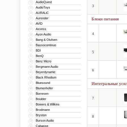
AudioQuest
32
3
AudioToys
33
AURALiC
34
Aurender
35
Блоки питания
AVID
36
Axxess
37
4
Ayon Audio
38
Bang & Olufsen
39
Bassocontinuo
40
BDI
41
5
BenQ
42
Benz Micro
43
Bergmann Audio
44
6
Beyerdynamic
45
Black Rhodium
46
Bluesound
47
Интегральные уси
Blumenhofer
48
Borresen
49
7
Boulder
50
Bowers & Wilkins
51
Brodmann
52
Bryston
53
8
Burson Audio
54
Cabasse
55