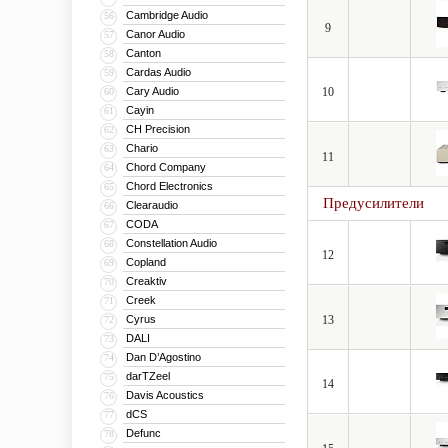
Cambridge Audio
56
9
Canor Audio
57
Canton
58
Cardas Audio
59
Cary Audio
10
60
Cayin
61
CH Precision
62
Chario
63
11
Chord Company
64
Chord Electronics
65
Предусилители
Clearaudio
66
CODA
67
Constellation Audio
68
12
Copland
69
Creaktiv
70
Creek
71
Cyrus
13
72
DALI
73
Dan D’Agostino
74
darTZeel
75
14
Davis Acoustics
76
dCS
77
Defunc
78