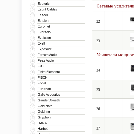
Esoteric
103
Сетевые усилител
Esprit Cables
104
Esseci
105
Estelon
106
22
Euromet
107
Eversolo
108
Evolution
109
23
Exell
110
Exposure
111
Усилители мощнос
Ferrum Audio
112
Fezz Audio
113
FiiO
114
24
Finite Elemente
115
FISCH
116
Focal
117
Furutech
118
25
Gallo Acoustics
119
Gauder Akustik
120
Gold Note
121
26
Goldring
122
Gryphon
123
HANA
124
27
Harbeth
125