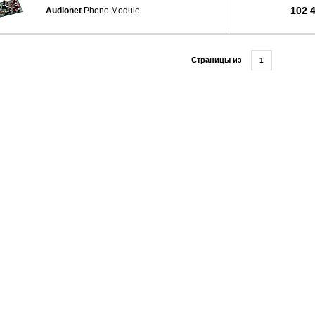
102 
Audionet
Phono Module
Страницы из
1