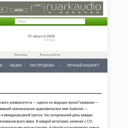
Позиций: 0
07 августа 2026
на 0 руб.
пятница
Контакты
Режим работы
КИ
АКЦИИ
РАСПРОДАЖА
ЛИЧНЫЙ КАБИНЕТ
ского университета — одного из ведущих вузов Германии —
учивший оригинальное аудиофильское имя Audionet —
 в международной прессе. На сегодняшний день каждая
еломанов всего мира. В каждой категории, начиная с CD-
гоканальными процессорами, Audionet устанавливает новые