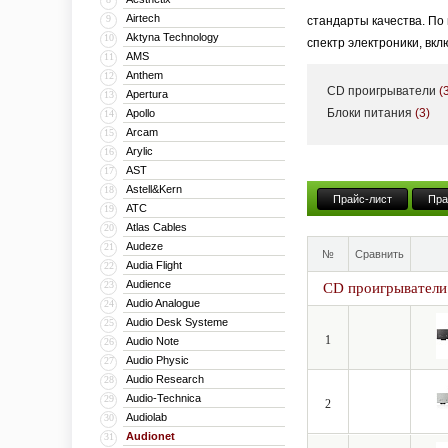
Airtech
9
стандарты качества. По
Aktyna Technology
10
спектр электроники, вк
AMS
11
Anthem
12
CD проигрыватели
(
Apertura
13
Блоки питания
(3)
Apollo
14
Arcam
15
Arylic
16
AST
17
Astell&Kern
18
Прайс-лист
Пра
ATC
19
Atlas Cables
20
Audeze
21
№
Сравнить
Audia Flight
22
Audience
23
CD проигрыватели
Audio Analogue
24
Audio Desk Systeme
25
1
Audio Note
26
Audio Physic
27
Audio Research
28
Audio-Technica
29
2
Audiolab
30
Audionet
31