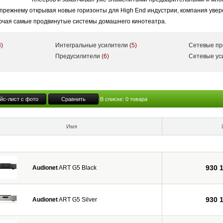
 прежнему открывая новые горизонты для High End индустрии, компания уве
лючая самые продвинутые системы домашнего кинотеатра.
3)
Интегральные усилители
(5)
Сетевые п
Предусилители
(6)
Сетевые у
йс-лист с фото
Сравнить
В списке:
0
товара
Имя
930 
Audionet
ART G5 Black
930 
Audionet
ART G5 Silver