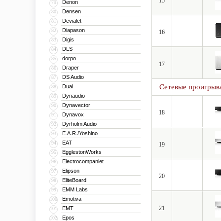
15
Denon
79
Densen
80
Devialet
81
Diapason
82
16
Digis
83
DLS
84
dorpo
85
17
Draper
86
DS Audio
87
Сетевые проигрыв
Dual
88
Dynaudio
89
Dynavector
90
18
Dynavox
91
Dyrholm Audio
92
E.A.R./Yoshino
93
EAT
94
19
EgglestonWorks
95
Electrocompaniet
96
Elipson
97
20
EliteBoard
98
EMM Labs
99
Emotiva
100
21
EMT
101
Epos
102