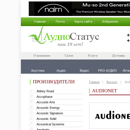
Главная
Почта
Карта сайта
Избранное
+
+
О компании
Салон
Услуги
Доставка
Акустика
Аудио
Видео
PRO АУДИО
AV-м
ПРОИЗВОДИТЕЛИ
Главная
Каталог
Aud
AUDIONET
Abbey Road
1
Accuphase
2
Accustic Arts
3
Acoustic Energy
4
Acoustic Signature
5
Acoustic Solid
6
Acoustical Systems
7
Aesthetix
8