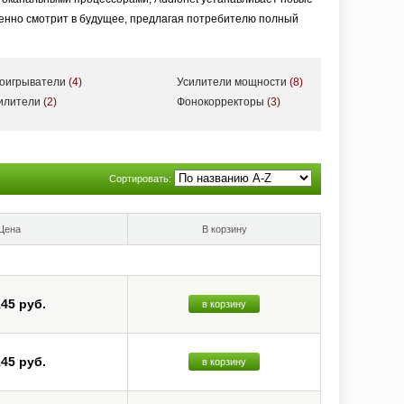
ренно смотрит в будущее, предлагая потребителю полный
роигрыватели
(4)
Усилители мощности
(8)
силители
(2)
Фонокорректоры
(3)
Сортировать:
Цена
В корзину
145 руб.
в корзину
145 руб.
в корзину