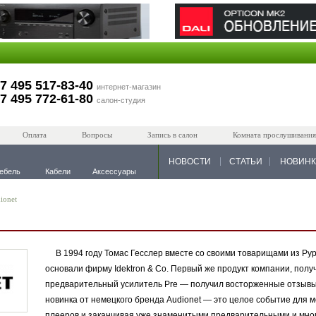
7 495 517-83-40
интернет-магазин
7 495 772-61-80
салон-студия
Оплата
Вопросы
Запись в салон
Комната прослушивания
НОВОСТИ
СТАТЬИ
НОВИН
ебель
Кабели
Аксессуары
ionet
В 1994 году Томас Гесслер вместе со своими товарищами из Рур
основали фирму Idektron & Co. Первый же продукт компании, пол
предварительный усилитель Pre — получил восторженные отзывы
новинка от немецкого бренда Audionet — это целое событие для м
плееров и заканчивая уже знаменитыми предварительными и мно