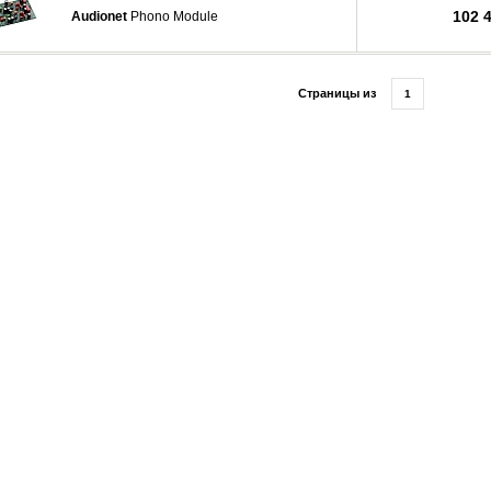
102 
Audionet
Phono Module
Страницы из
1