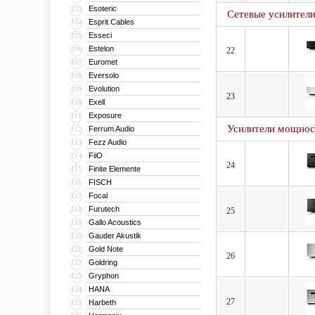
Esoteric
103
Сетевые усилител
Esprit Cables
104
Esseci
105
Estelon
106
22
Euromet
107
Eversolo
108
Evolution
109
23
Exell
110
Exposure
111
Усилители мощнос
Ferrum Audio
112
Fezz Audio
113
FiiO
114
24
Finite Elemente
115
FISCH
116
Focal
117
Furutech
118
25
Gallo Acoustics
119
Gauder Akustik
120
Gold Note
121
26
Goldring
122
Gryphon
123
HANA
124
27
Harbeth
125