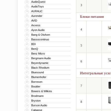
AudioQuest
32
3
AudioToys
33
AURALiC
34
Aurender
35
Блоки питания
AVID
36
Axxess
37
4
Ayon Audio
38
Bang & Olufsen
39
Bassocontinuo
40
BDI
41
5
BenQ
42
Benz Micro
43
Bergmann Audio
44
6
Beyerdynamic
45
Black Rhodium
46
Bluesound
47
Интегральные уси
Blumenhofer
48
Borresen
49
7
Boulder
50
Bowers & Wilkins
51
Brodmann
52
Bryston
53
8
Burson Audio
54
Cabasse
55