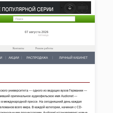
Позиций: 0
07 августа 2026
на 0 руб.
пятница
Контакты
Режим работы
КИ
АКЦИИ
РАСПРОДАЖА
ЛИЧНЫЙ КАБИНЕТ
ского университета — одного из ведущих вузов Германии —
учивший оригинальное аудиофильское имя Audionet —
 в международной прессе. На сегодняшний день каждая
еломанов всего мира. В каждой категории, начиная с CD-
гоканальными процессорами, Audionet устанавливает новые