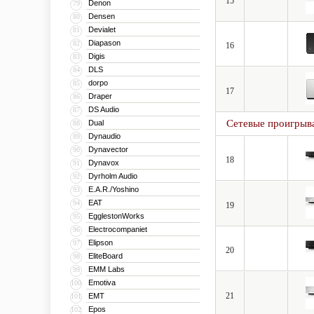
15
Denon
79
Densen
80
Devialet
81
Diapason
82
16
Digis
83
DLS
84
dorpo
85
17
Draper
86
DS Audio
87
Сетевые проигрыв
Dual
88
Dynaudio
89
Dynavector
90
18
Dynavox
91
Dyrholm Audio
92
E.A.R./Yoshino
93
EAT
94
19
EgglestonWorks
95
Electrocompaniet
96
Elipson
97
20
EliteBoard
98
EMM Labs
99
Emotiva
100
21
EMT
101
Epos
102