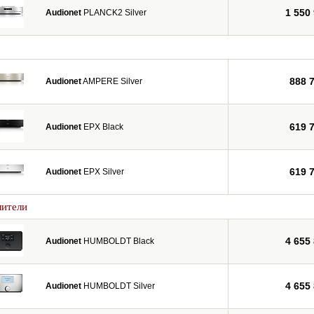
1 550
Audionet
PLANCK2 Silver
888 
Audionet
AMPERE Silver
619 
Audionet
EPX Black
619 
Audionet
EPX Silver
лители
4 655
Audionet
HUMBOLDT Black
4 655
Audionet
HUMBOLDT Silver