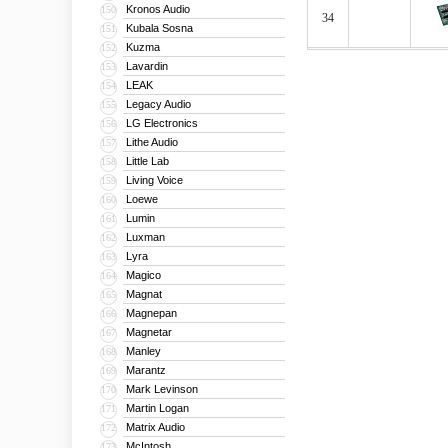
Kronos Audio
150
34
Kubala Sosna
151
Kuzma
152
Lavardin
153
LEAK
154
Legacy Audio
155
LG Electronics
156
Lithe Audio
157
Little Lab
158
Living Voice
159
Loewe
160
Lumin
161
Luxman
162
Lyra
163
Magico
164
Magnat
165
Magnepan
166
Magnetar
167
Manley
168
Marantz
169
Mark Levinson
170
Martin Logan
171
Matrix Audio
172
McIntosh
173