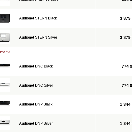
3 879
Audionet
STERN Black
3 879
Audionet
STERN Silver
атели
774 
Audionet
DNC Black
774 
Audionet
DNC Silver
1 344
Audionet
DNP Black
1 344
Audionet
DNP Silver