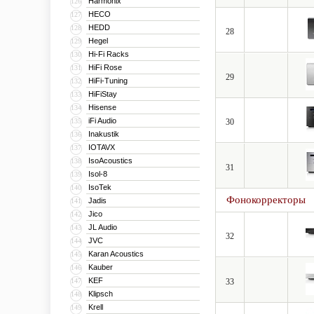
Harmonix
126
HECO
127
HEDD
128
28
Hegel
129
Hi-Fi Racks
130
HiFi Rose
131
29
HiFi-Tuning
132
HiFiStay
133
Hisense
134
iFi Audio
135
30
Inakustik
136
IOTAVX
137
IsoAcoustics
138
31
Isol-8
139
IsoTek
140
Фонокорректоры
Jadis
141
Jico
142
JL Audio
143
32
JVC
144
Karan Acoustics
145
Kauber
146
KEF
147
33
Klipsch
148
Krell
149