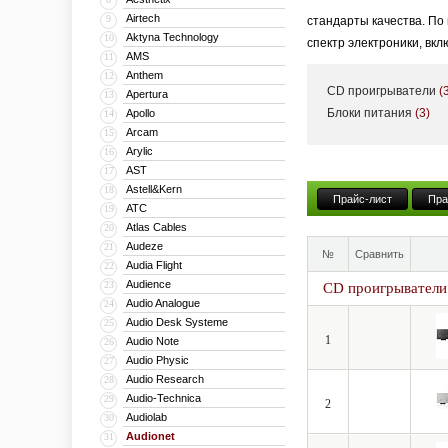
Airtech
9
стандарты качества. По
Aktyna Technology
10
спектр электроники, вк
AMS
11
Anthem
12
CD проигрыватели
(
Apertura
13
Блоки питания
(3)
Apollo
14
Arcam
15
Arylic
16
AST
17
Astell&Kern
18
Прайс-лист
Пра
ATC
19
Atlas Cables
20
Audeze
21
№
Сравнить
Audia Flight
22
Audience
23
CD проигрыватели
Audio Analogue
24
Audio Desk Systeme
25
1
Audio Note
26
Audio Physic
27
Audio Research
28
Audio-Technica
29
2
Audiolab
30
Audionet
31