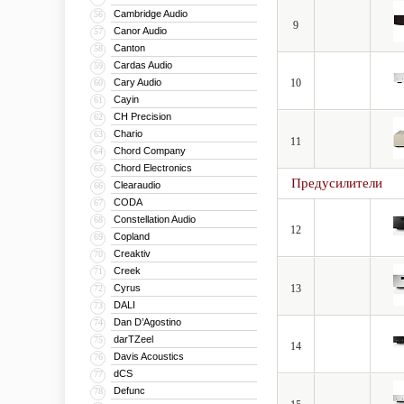
Cambridge Audio
56
9
Canor Audio
57
Canton
58
Cardas Audio
59
Cary Audio
10
60
Cayin
61
CH Precision
62
Chario
63
11
Chord Company
64
Chord Electronics
65
Предусилители
Clearaudio
66
CODA
67
Constellation Audio
68
12
Copland
69
Creaktiv
70
Creek
71
Cyrus
13
72
DALI
73
Dan D’Agostino
74
darTZeel
75
14
Davis Acoustics
76
dCS
77
Defunc
78