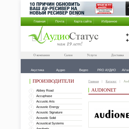
Главная
Почта
Карта сайта
Избранное
+
+
О компании
Салон
Услуги
Доставка
Акустика
Аудио
Видео
PRO АУДИО
AV-м
ПРОИЗВОДИТЕЛИ
Главная
Каталог
Aud
AUDIONET
Abbey Road
1
Accuphase
2
Accustic Arts
3
Acoustic Energy
4
Acoustic Signature
5
Acoustic Solid
6
Acoustical Systems
7
Aesthetix
8