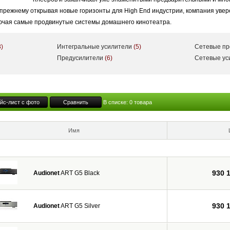
 прежнему открывая новые горизонты для High End индустрии, компания уве
лючая самые продвинутые системы домашнего кинотеатра.
3)
Интегральные усилители
(5)
Сетевые п
Предусилители
(6)
Сетевые у
йс-лист с фото
Сравнить
В списке:
0
товара
Имя
930 
Audionet
ART G5 Black
930 
Audionet
ART G5 Silver