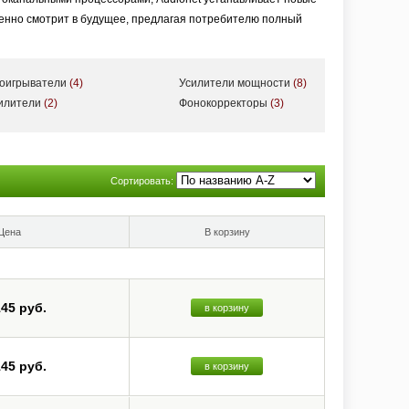
ренно смотрит в будущее, предлагая потребителю полный
роигрыватели
(4)
Усилители мощности
(8)
силители
(2)
Фонокорректоры
(3)
Сортировать:
Цена
В корзину
145 руб.
в корзину
145 руб.
в корзину