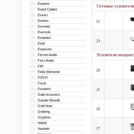
Esoteric
103
Сетевые усилител
Esprit Cables
104
Esseci
105
Estelon
106
22
Euromet
107
Eversolo
108
Evolution
109
23
Exell
110
Exposure
111
Усилители мощнос
Ferrum Audio
112
Fezz Audio
113
FiiO
114
24
Finite Elemente
115
FISCH
116
Focal
117
Furutech
118
25
Gallo Acoustics
119
Gauder Akustik
120
Gold Note
121
26
Goldring
122
Gryphon
123
HANA
124
27
Harbeth
125