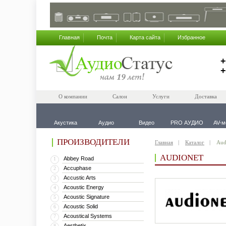
Главная
Почта
Карта сайта
Избранное
+
+
О компании
Салон
Услуги
Доставка
Акустика
Аудио
Видео
PRO АУДИО
AV-м
ПРОИЗВОДИТЕЛИ
Главная
Каталог
Aud
AUDIONET
Abbey Road
1
Accuphase
2
Accustic Arts
3
Acoustic Energy
4
Acoustic Signature
5
Acoustic Solid
6
Acoustical Systems
7
Aesthetix
8