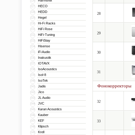
Harmonix
126
HECO
127
HEDD
128
28
Hegel
129
Hi-Fi Racks
130
HiFi Rose
131
29
HiFi-Tuning
132
HiFiStay
133
Hisense
134
iFi Audio
135
30
Inakustik
136
IOTAVX
137
IsoAcoustics
138
31
Isol-8
139
IsoTek
140
Фонокорректоры
Jadis
141
Jico
142
JL Audio
143
32
JVC
144
Karan Acoustics
145
Kauber
146
KEF
147
33
Klipsch
148
Krell
149