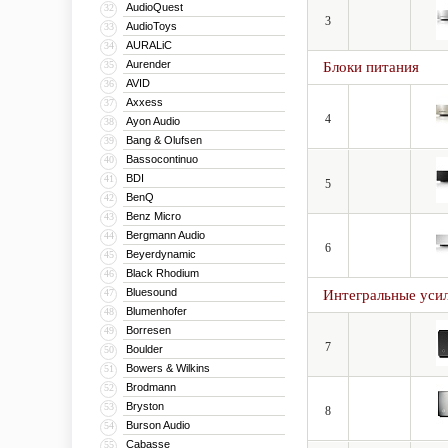
AudioQuest
32
3
AudioToys
33
AURALiC
34
Aurender
35
Блоки питания
AVID
36
Axxess
37
4
Ayon Audio
38
Bang & Olufsen
39
Bassocontinuo
40
BDI
41
5
BenQ
42
Benz Micro
43
Bergmann Audio
44
6
Beyerdynamic
45
Black Rhodium
46
Bluesound
47
Интегральные уси
Blumenhofer
48
Borresen
49
7
Boulder
50
Bowers & Wilkins
51
Brodmann
52
Bryston
53
8
Burson Audio
54
Cabasse
55