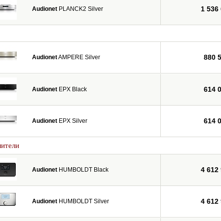
1 536
Audionet
PLANCK2 Silver
880 
Audionet
AMPERE Silver
614 
Audionet
EPX Black
614 
Audionet
EPX Silver
лители
4 612
Audionet
HUMBOLDT Black
4 612
Audionet
HUMBOLDT Silver