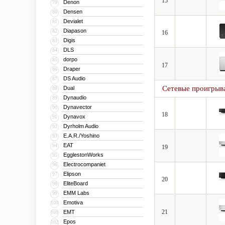
15
Denon
79
Densen
80
Devialet
81
Diapason
82
16
Digis
83
DLS
84
dorpo
85
17
Draper
86
DS Audio
87
Сетевые проигрыв
Dual
88
Dynaudio
89
Dynavector
90
18
Dynavox
91
Dyrholm Audio
92
E.A.R./Yoshino
93
EAT
94
19
EgglestonWorks
95
Electrocompaniet
96
Elipson
97
20
EliteBoard
98
EMM Labs
99
Emotiva
100
21
EMT
101
Epos
102