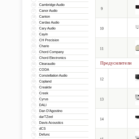
Cambridge Audio
56
9
Canor Audio
57
Canton
58
Cardas Audio
59
Cary Audio
10
60
Cayin
61
CH Precision
62
Chario
63
11
Chord Company
64
Chord Electronics
65
Предусилители
Clearaudio
66
CODA
67
Constellation Audio
68
12
Copland
69
Creaktiv
70
Creek
71
Cyrus
13
72
DALI
73
Dan D’Agostino
74
darTZeel
75
14
Davis Acoustics
76
dCS
77
Defunc
78