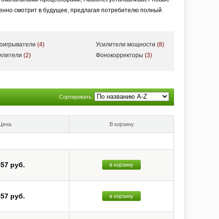
ренно смотрит в будущее, предлагая потребителю полный
роигрыватели
(4)
Усилители мощности
(8)
силители
(2)
Фонокорректоры
(3)
Сортировать:
Цена
В корзину
557 руб.
в корзину
557 руб.
в корзину