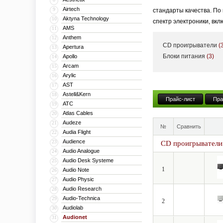
Airtech
9
стандарты качества. По
Aktyna Technology
10
спектр электроники, вк
AMS
11
Anthem
12
CD проигрыватели
(
Apertura
13
Блоки питания
(3)
Apollo
14
Arcam
15
Arylic
16
AST
17
Astell&Kern
18
Прайс-лист
Пра
ATC
19
Atlas Cables
20
Audeze
21
№
Сравнить
Audia Flight
22
Audience
23
CD проигрыватели
Audio Analogue
24
Audio Desk Systeme
25
1
Audio Note
26
Audio Physic
27
Audio Research
28
Audio-Technica
29
2
Audiolab
30
Audionet
31