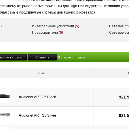
 прежнему открывая новые горизонты для High End индустрии, компания уве
лючая самые продвинутые системы домашнего кинотеатра.
3)
Интегральные усилители
(5)
Сетевые п
Предусилители
(6)
Сетевые у
йс-лист с фото
Сравнить
В списке:
0
товара
Имя
921 
Audionet
ART G5 Black
921 
Audionet
ART G5 Silver