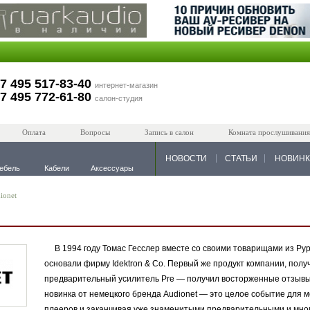
7 495 517-83-40
интернет-магазин
7 495 772-61-80
салон-студия
Оплата
Вопросы
Запись в салон
Комната прослушивания
НОВОСТИ
СТАТЬИ
НОВИН
ебель
Кабели
Аксессуары
ionet
В 1994 году Томас Гесслер вместе со своими товарищами из Рур
основали фирму Idektron & Co. Первый же продукт компании, пол
предварительный усилитель Pre — получил восторженные отзывы
новинка от немецкого бренда Audionet — это целое событие для м
плееров и заканчивая уже знаменитыми предварительными и мно