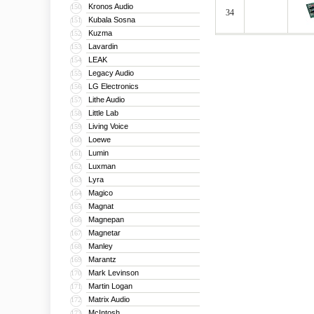
Kronos Audio
150
34
Kubala Sosna
151
Kuzma
152
Lavardin
153
LEAK
154
Legacy Audio
155
LG Electronics
156
Lithe Audio
157
Little Lab
158
Living Voice
159
Loewe
160
Lumin
161
Luxman
162
Lyra
163
Magico
164
Magnat
165
Magnepan
166
Magnetar
167
Manley
168
Marantz
169
Mark Levinson
170
Martin Logan
171
Matrix Audio
172
McIntosh
173