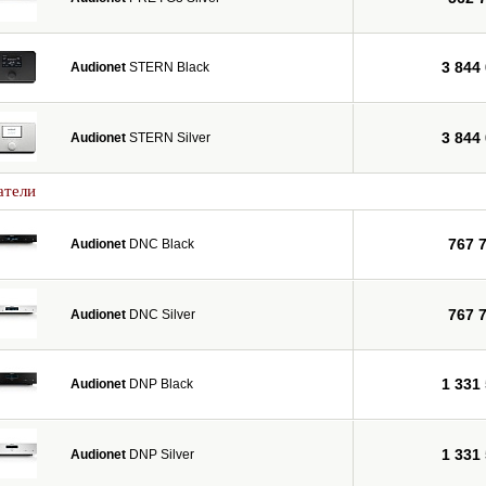
3 844
Audionet
STERN Black
3 844
Audionet
STERN Silver
атели
767 
Audionet
DNC Black
767 
Audionet
DNC Silver
1 331
Audionet
DNP Black
1 331
Audionet
DNP Silver