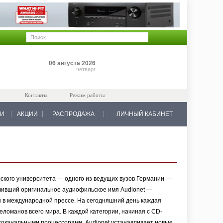
Позиций: 0
06 августа 2026
на 0 руб.
четверг
Контакты
Режим работы
КИ
АКЦИИ
РАСПРОДАЖА
ЛИЧНЫЙ КАБИНЕТ
ского университета — одного из ведущих вузов Германии —
учивший оригинальное аудиофильское имя Audionet —
 в международной прессе. На сегодняшний день каждая
еломанов всего мира. В каждой категории, начиная с CD-
гоканальными процессорами, Audionet устанавливает новые