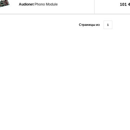
101 
Audionet
Phono Module
Страницы из
1