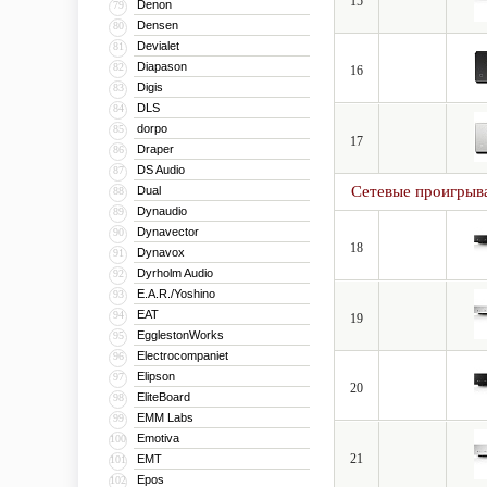
15
Denon
79
Densen
80
Devialet
81
Diapason
82
16
Digis
83
DLS
84
dorpo
85
17
Draper
86
DS Audio
87
Сетевые проигрыв
Dual
88
Dynaudio
89
Dynavector
90
18
Dynavox
91
Dyrholm Audio
92
E.A.R./Yoshino
93
EAT
94
19
EgglestonWorks
95
Electrocompaniet
96
Elipson
97
20
EliteBoard
98
EMM Labs
99
Emotiva
100
21
EMT
101
Epos
102