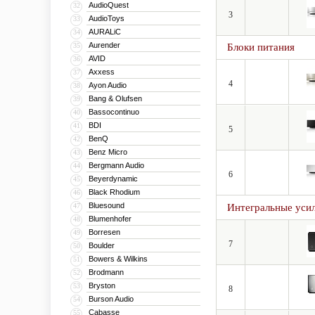
AudioQuest
32
3
AudioToys
33
AURALiC
34
Aurender
35
Блоки питания
AVID
36
Axxess
37
4
Ayon Audio
38
Bang & Olufsen
39
Bassocontinuo
40
BDI
41
5
BenQ
42
Benz Micro
43
Bergmann Audio
44
6
Beyerdynamic
45
Black Rhodium
46
Bluesound
47
Интегральные уси
Blumenhofer
48
Borresen
49
7
Boulder
50
Bowers & Wilkins
51
Brodmann
52
Bryston
53
8
Burson Audio
54
Cabasse
55