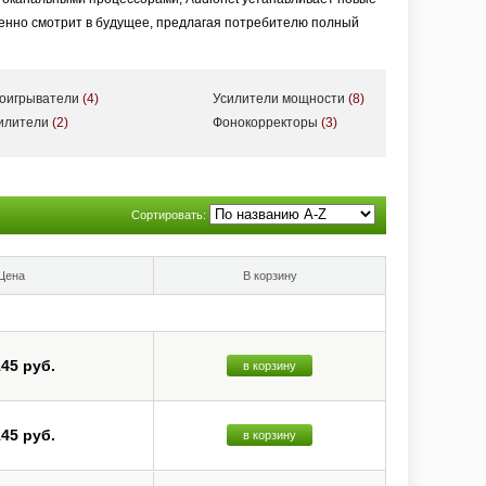
ренно смотрит в будущее, предлагая потребителю полный
роигрыватели
(4)
Усилители мощности
(8)
силители
(2)
Фонокорректоры
(3)
Сортировать:
Цена
В корзину
145 руб.
в корзину
145 руб.
в корзину