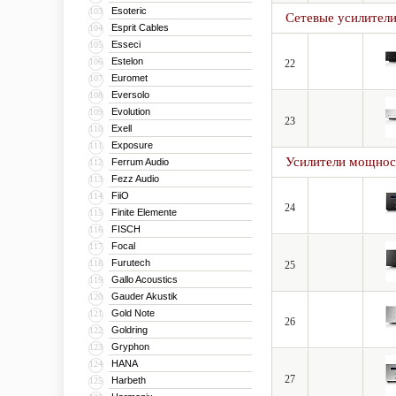
Esoteric
103
Сетевые усилител
Esprit Cables
104
Esseci
105
Estelon
106
22
Euromet
107
Eversolo
108
Evolution
109
23
Exell
110
Exposure
111
Усилители мощнос
Ferrum Audio
112
Fezz Audio
113
FiiO
114
24
Finite Elemente
115
FISCH
116
Focal
117
Furutech
118
25
Gallo Acoustics
119
Gauder Akustik
120
Gold Note
121
26
Goldring
122
Gryphon
123
HANA
124
27
Harbeth
125