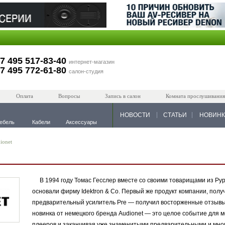
7 495 517-83-40
интернет-магазин
7 495 772-61-80
салон-студия
Оплата
Вопросы
Запись в салон
Комната прослушивания
НОВОСТИ
СТАТЬИ
НОВИН
ебель
Кабели
Аксессуары
ionet
В 1994 году Томас Гесслер вместе со своими товарищами из Рур
основали фирму Idektron & Co. Первый же продукт компании, пол
предварительный усилитель Pre — получил восторженные отзывы
новинка от немецкого бренда Audionet — это целое событие для м
плееров и заканчивая уже знаменитыми предварительными и мно