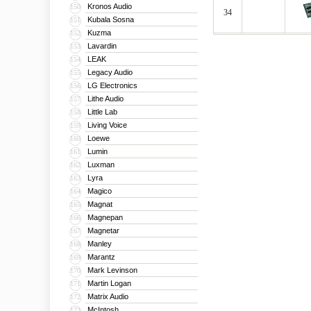
Kronos Audio
150
34
Kubala Sosna
151
Kuzma
152
Lavardin
153
LEAK
154
Legacy Audio
155
LG Electronics
156
Lithe Audio
157
Little Lab
158
Living Voice
159
Loewe
160
Lumin
161
Luxman
162
Lyra
163
Magico
164
Magnat
165
Magnepan
166
Magnetar
167
Manley
168
Marantz
169
Mark Levinson
170
Martin Logan
171
Matrix Audio
172
McIntosh
173