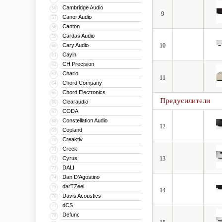
Cambridge Audio
56
9
Canor Audio
57
Canton
58
Cardas Audio
59
Cary Audio
10
60
Cayin
61
CH Precision
62
Chario
63
11
Chord Company
64
Chord Electronics
65
Предусилители
Clearaudio
66
CODA
67
Constellation Audio
68
12
Copland
69
Creaktiv
70
Creek
71
Cyrus
13
72
DALI
73
Dan D’Agostino
74
darTZeel
75
14
Davis Acoustics
76
dCS
77
Defunc
78