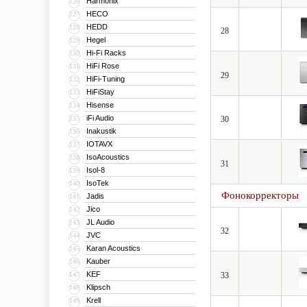
Harmonix
126
HECO
127
HEDD
128
28
Hegel
129
Hi-Fi Racks
130
HiFi Rose
131
29
HiFi-Tuning
132
HiFiStay
133
Hisense
134
iFi Audio
135
30
Inakustik
136
IOTAVX
137
IsoAcoustics
138
31
Isol-8
139
IsoTek
140
Фонокорректоры
Jadis
141
Jico
142
JL Audio
143
32
JVC
144
Karan Acoustics
145
Kauber
146
KEF
147
33
Klipsch
148
Krell
149