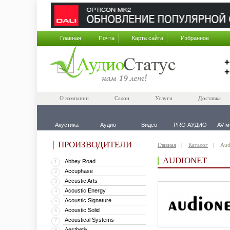
Главная
Почта
Карта сайта
Избранное
+
+
О компании
Салон
Услуги
Доставка
Акустика
Аудио
Видео
PRO АУДИО
AV-м
ПРОИЗВОДИТЕЛИ
Главная
Каталог
Aud
AUDIONET
Abbey Road
1
Accuphase
2
Accustic Arts
3
Acoustic Energy
4
Acoustic Signature
5
Acoustic Solid
6
Acoustical Systems
7
Aesthetix
8