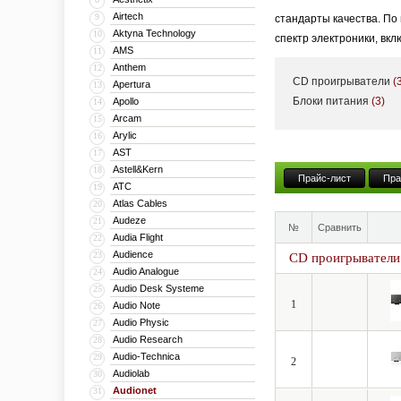
Airtech
9
стандарты качества. По
Aktyna Technology
10
спектр электроники, вк
AMS
11
Anthem
12
CD проигрыватели
(
Apertura
13
Блоки питания
(3)
Apollo
14
Arcam
15
Arylic
16
AST
17
Astell&Kern
18
Прайс-лист
Пра
ATC
19
Atlas Cables
20
Audeze
21
№
Сравнить
Audia Flight
22
Audience
23
CD проигрыватели
Audio Analogue
24
Audio Desk Systeme
25
1
Audio Note
26
Audio Physic
27
Audio Research
28
Audio-Technica
29
2
Audiolab
30
Audionet
31