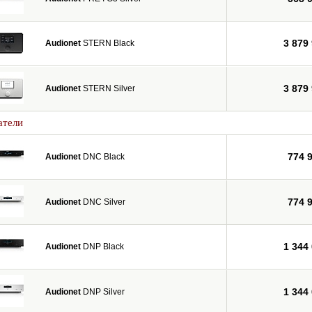
3 879
Audionet
STERN Black
3 879
Audionet
STERN Silver
атели
774 
Audionet
DNC Black
774 
Audionet
DNC Silver
1 344
Audionet
DNP Black
1 344
Audionet
DNP Silver