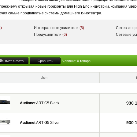
 прежнему открывая новые горизонты для High End индустрии, компания уве
лючая самые продвинутые системы домашнего кинотеатра.
3)
Интегральные усилители
(5)
Сетевые п
Предусилители
(6)
Сетевые у
йс-лист с фото
Сравнить
В списке:
0
товара
Имя
930 
Audionet
ART G5 Black
930 
Audionet
ART G5 Silver