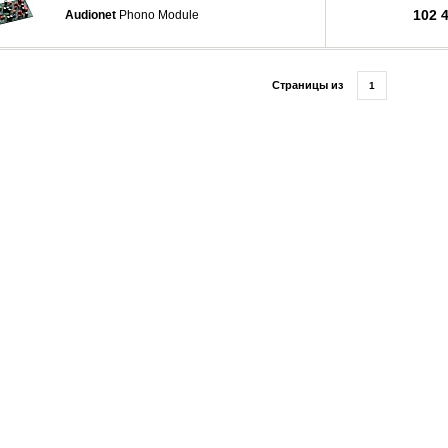
102 
Audionet
Phono Module
Страницы из
1