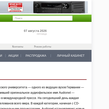
Позиций: 0
07 августа 2026
на 0 руб.
пятница
Контакты
Режим работы
КИ
АКЦИИ
РАСПРОДАЖА
ЛИЧНЫЙ КАБИНЕТ
ского университета — одного из ведущих вузов Германии —
учивший оригинальное аудиофильское имя Audionet —
 в международной прессе. На сегодняшний день каждая
еломанов всего мира. В каждой категории, начиная с CD-
гоканальными процессорами, Audionet устанавливает новые