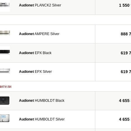
1 550
Audionet
PLANCK2 Silver
888 
Audionet
AMPERE Silver
619 
Audionet
EPX Black
619 
Audionet
EPX Silver
лители
4 655
Audionet
HUMBOLDT Black
4 655
Audionet
HUMBOLDT Silver