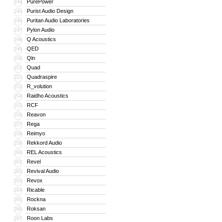
PurePower
244
Purist Audio Design
245
Puritan Audio Laboratories
246
Pylon Audio
247
Q Acoustics
248
QED
249
Qln
250
Quad
251
Quadraspire
252
R_volution
253
Raidho Acoustics
254
RCF
255
Reavon
256
Rega
257
Reimyo
258
Rekkord Audio
259
REL Acoustics
260
Revel
261
Revival Audio
262
Revox
263
Ricable
264
Rockna
265
Roksan
266
Roon Labs
267