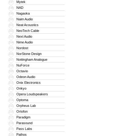
Mytek
197
NAD
198
Nagaoka
199
Naim Audio
200
Neat Acoustics
201
NeoTech Cable
202
Next Audio
203
Nime Audio
204
Nordost
205
NorStone Design
206
Nottingham Analogue
207
NuForce
208
Octavio
209
Odeon Audio
210
Onix Electronics
211
Onkyo
212
Opera Loudspeakers
213
Optoma
214
Orpheus Lab
215
Ortofon
216
Paradigm
217
Parasound
218
Pass Labs
219
Pathos
220