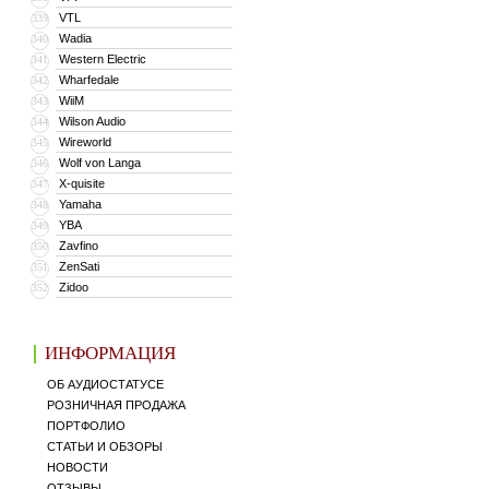
VTL
339
Wadia
340
Western Electric
341
Wharfedale
342
WiiM
343
Wilson Audio
344
Wireworld
345
Wolf von Langa
346
X-quisite
347
Yamaha
348
YBA
349
Zavfino
350
ZenSati
351
Zidoo
352
ИНФОРМАЦИЯ
ОБ АУДИОСТАТУСЕ
РОЗНИЧНАЯ ПРОДАЖА
ПОРТФОЛИО
СТАТЬИ И ОБЗОРЫ
НОВОСТИ
ОТЗЫВЫ