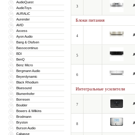
AudioQuest
32
A
3
AudioToys
33
AURALiC
34
Aurender
35
Блоки питания
AVID
36
Axxess
37
A
4
Ayon Audio
38
Bang & Olufsen
39
Bassocontinuo
40
BDI
41
A
5
BenQ
42
Benz Micro
43
Bergmann Audio
44
A
6
Beyerdynamic
45
Black Rhodium
46
Bluesound
47
Интегральные усилители
Blumenhofer
48
Borresen
49
A
7
Boulder
50
Bowers & Wilkins
51
Brodmann
52
Bryston
53
A
8
Burson Audio
54
Cabasse
55