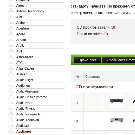
Airtech
9
стандарты качества. По прежнему о
Aktyna Technology
10
спектр электроники, включая самые
AMS
11
Anthem
12
CD проигрыватели
(3)
Apertura
13
Блоки питания
(3)
Apollo
14
Arcam
15
Arylic
16
AST
17
Astell&Kern
18
Прайс-лист
Прайс-лист с фот
ATC
19
Atlas Cables
20
Audeze
21
№
Сравнить
Audia Flight
22
Audience
23
CD проигрыватели
Audio Analogue
24
Audio Desk Systeme
25
A
1
Audio Note
26
Audio Physic
27
Audio Research
28
Audio-Technica
29
A
2
Audiolab
30
Audionet
31