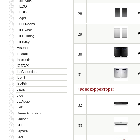
Harmonix
126
HECO
127
HEDD
128
A
28
Hegel
129
Hi-Fi Racks
130
HiFi Rose
131
A
29
HiFi-Tuning
132
HiFiStay
133
Hisense
134
A
iFi Audio
135
30
Inakustik
136
IOTAVX
137
IsoAcoustics
138
A
31
Isol-8
139
IsoTek
140
Фонокорректоры
Jadis
141
Jico
142
JL Audio
143
A
32
JVC
144
Karan Acoustics
145
Kauber
146
A
KEF
147
33
Klipsch
148
Krell
149