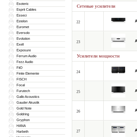
Esoteric
103
Сетевые усилители
Esprit Cables
104
Esseci
105
A
Estelon
106
22
Euromet
107
Eversolo
108
Evolution
109
A
23
Exell
110
Exposure
111
Усилители мощности
Ferrum Audio
112
Fezz Audio
113
FiiO
114
A
24
Finite Elemente
115
FISCH
116
Focal
117
A
Furutech
118
25
Gallo Acoustics
119
Gauder Akustik
120
Gold Note
121
A
26
Goldring
122
Gryphon
123
HANA
124
A
27
Harbeth
125