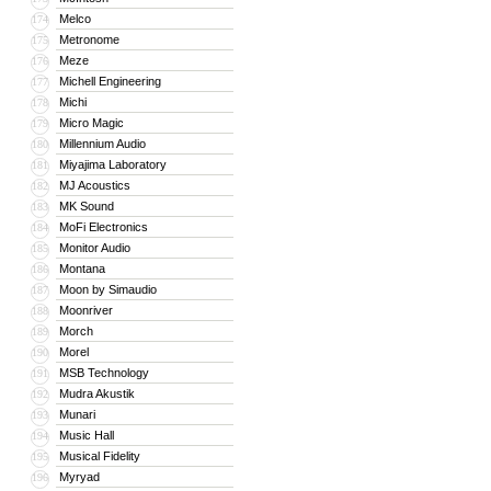
Melco
174
Metronome
175
Meze
176
Michell Engineering
177
Michi
178
Micro Magic
179
Millennium Audio
180
Miyajima Laboratory
181
MJ Acoustics
182
MK Sound
183
MoFi Electronics
184
Monitor Audio
185
Montana
186
Moon by Simaudio
187
Moonriver
188
Morch
189
Morel
190
MSB Technology
191
Mudra Akustik
192
Munari
193
Music Hall
194
Musical Fidelity
195
Myryad
196