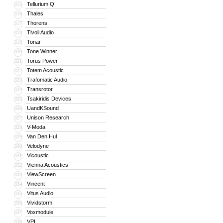
Tellurium Q
315
Thales
316
Thorens
317
Tivoli Audio
318
Tonar
319
Tone Winner
320
Torus Power
321
Totem Acoustic
322
Trafomatic Audio
323
Transrotor
324
Tsakiridis Devices
325
UandKSound
326
Unison Research
327
V-Moda
328
Van Den Hul
329
Velodyne
330
Vicoustic
331
Vienna Acoustics
332
ViewScreen
333
Vincent
334
Vitus Audio
335
Vividstorm
336
Voxmodule
337
VPI
338