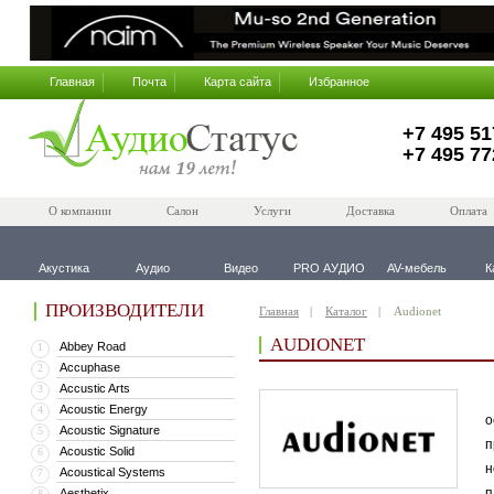
Главная
Почта
Карта сайта
Избранное
+7 495 51
+7 495 77
О компании
Салон
Услуги
Доставка
Оплата
Акустика
Аудио
Видео
PRO АУДИО
AV-мебель
К
ПРОИЗВОДИТЕЛИ
Главная
Каталог
Audionet
AUDIONET
Abbey Road
1
Accuphase
2
Accustic Arts
3
В
Acoustic Energy
4
о
Acoustic Signature
5
п
Acoustic Solid
6
н
Acoustical Systems
7
п
Aesthetix
8