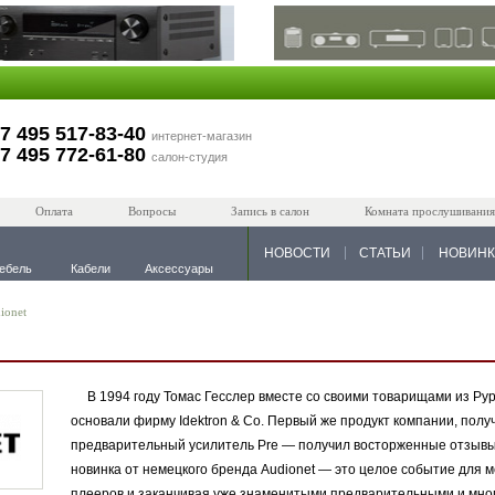
7 495 517-83-40
интернет-магазин
7 495 772-61-80
салон-студия
Оплата
Вопросы
Запись в салон
Комната прослушивания
НОВОСТИ
СТАТЬИ
НОВИН
ебель
Кабели
Аксессуары
ionet
В 1994 году Томас Гесслер вместе со своими товарищами из Рур
основали фирму Idektron & Co. Первый же продукт компании, пол
предварительный усилитель Pre — получил восторженные отзывы
новинка от немецкого бренда Audionet — это целое событие для м
плееров и заканчивая уже знаменитыми предварительными и мно