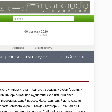
Позиций: 0
06 августа 2026
на 0 руб.
четверг
Контакты
Режим работы
КИ
АКЦИИ
РАСПРОДАЖА
ЛИЧНЫЙ КАБИНЕТ
ского университета — одного из ведущих вузов Германии —
учивший оригинальное аудиофильское имя Audionet —
 в международной прессе. На сегодняшний день каждая
еломанов всего мира. В каждой категории, начиная с CD-
гоканальными процессорами, Audionet устанавливает новые