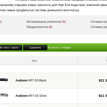
 прежнему открывая новые горизонты для High End индустрии, компания уве
лючая самые продвинутые системы домашнего кинотеатра.
3)
Интегральные усилители
(5)
Сетевые п
Предусилители
(6)
Сетевые у
йс-лист с фото
Сравнить
В списке:
0
товара
Имя
921 
Audionet
ART G5 Black
921 
Audionet
ART G5 Silver