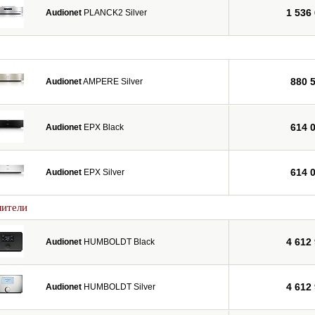
1 536
Audionet
PLANCK2 Silver
880 
Audionet
AMPERE Silver
614 
Audionet
EPX Black
614 
Audionet
EPX Silver
лители
4 612
Audionet
HUMBOLDT Black
4 612
Audionet
HUMBOLDT Silver