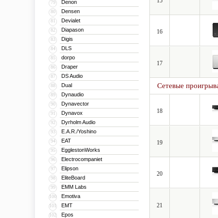
15
Denon
79
Densen
80
Devialet
81
Diapason
82
16
Digis
83
DLS
84
dorpo
85
17
Draper
86
DS Audio
87
Сетевые проигрыв
Dual
88
Dynaudio
89
Dynavector
90
18
Dynavox
91
Dyrholm Audio
92
E.A.R./Yoshino
93
EAT
94
19
EgglestonWorks
95
Electrocompaniet
96
Elipson
97
20
EliteBoard
98
EMM Labs
99
Emotiva
100
21
EMT
101
Epos
102