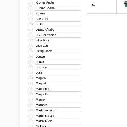
Kronos Audio
150
34
Kubala Sosna
151
Kuzma
152
Lavardin
153
LEAK
154
Legacy Audio
155
LG Electronics
156
Lithe Audio
157
Little Lab
158
Living Voice
159
Loewe
160
Lumin
161
Luxman
162
Lyra
163
Magico
164
Magnat
165
Magnepan
166
Magnetar
167
Manley
168
Marantz
169
Mark Levinson
170
Martin Logan
171
Matrix Audio
172
McIntosh
173