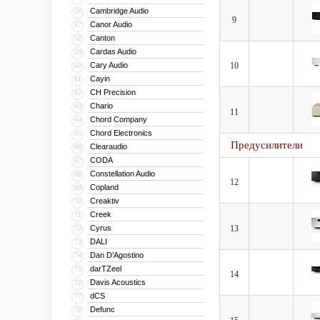
Cambridge Audio
56
9
Canor Audio
57
Canton
58
Cardas Audio
59
Cary Audio
10
60
Cayin
61
CH Precision
62
Chario
63
11
Chord Company
64
Chord Electronics
65
Предусилители
Clearaudio
66
CODA
67
Constellation Audio
68
12
Copland
69
Creaktiv
70
Creek
71
Cyrus
13
72
DALI
73
Dan D’Agostino
74
darTZeel
75
14
Davis Acoustics
76
dCS
77
Defunc
78