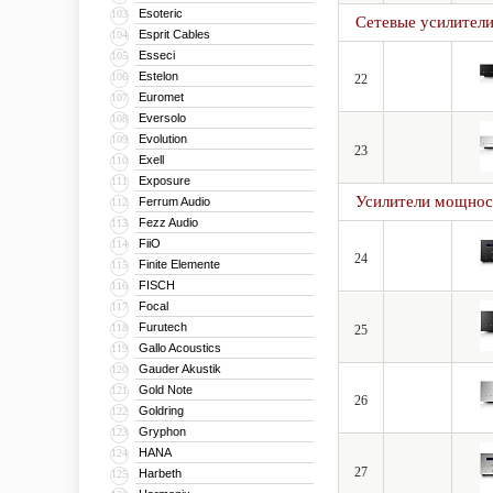
Esoteric
103
Сетевые усилител
Esprit Cables
104
Esseci
105
Estelon
106
22
Euromet
107
Eversolo
108
Evolution
109
23
Exell
110
Exposure
111
Усилители мощнос
Ferrum Audio
112
Fezz Audio
113
FiiO
114
24
Finite Elemente
115
FISCH
116
Focal
117
Furutech
118
25
Gallo Acoustics
119
Gauder Akustik
120
Gold Note
121
26
Goldring
122
Gryphon
123
HANA
124
27
Harbeth
125