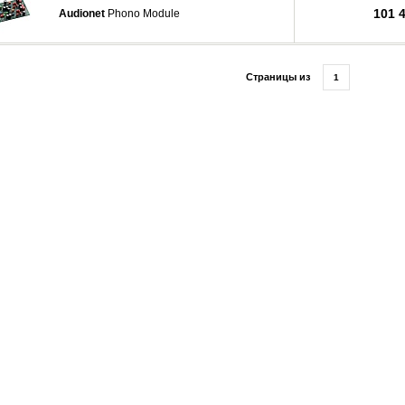
101 
Audionet
Phono Module
Страницы из
1