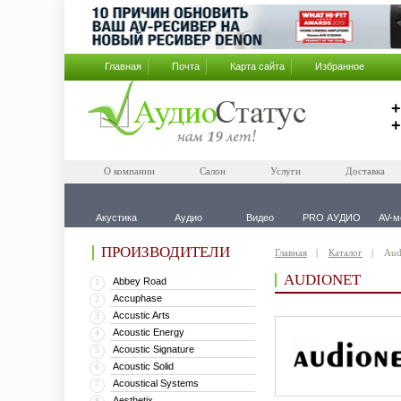
Главная
Почта
Карта сайта
Избранное
+
+
О компании
Салон
Услуги
Доставка
Акустика
Аудио
Видео
PRO АУДИО
AV-м
ПРОИЗВОДИТЕЛИ
Главная
Каталог
Aud
AUDIONET
Abbey Road
1
Accuphase
2
Accustic Arts
3
Acoustic Energy
4
Acoustic Signature
5
Acoustic Solid
6
Acoustical Systems
7
Aesthetix
8