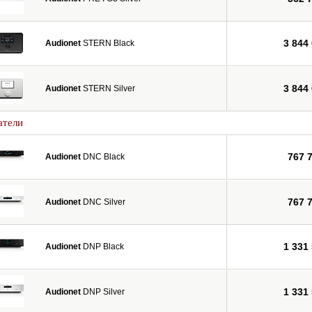
3 844
Audionet
STERN Black
3 844
Audionet
STERN Silver
атели
767 
Audionet
DNC Black
767 
Audionet
DNC Silver
1 331
Audionet
DNP Black
1 331
Audionet
DNP Silver