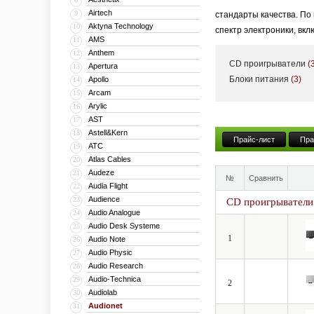
Airtech
9
стандарты качества. По
Aktyna Technology
10
спектр электроники, вк
AMS
11
Anthem
12
CD проигрыватели
(
Apertura
13
Блоки питания
(3)
Apollo
14
Arcam
15
Arylic
16
AST
17
Astell&Kern
18
Прайс-лист
Пра
ATC
19
Atlas Cables
20
Audeze
21
№
Сравнить
Audia Flight
22
Audience
23
CD проигрыватели
Audio Analogue
24
Audio Desk Systeme
25
1
Audio Note
26
Audio Physic
27
Audio Research
28
Audio-Technica
29
2
Audiolab
30
Audionet
31