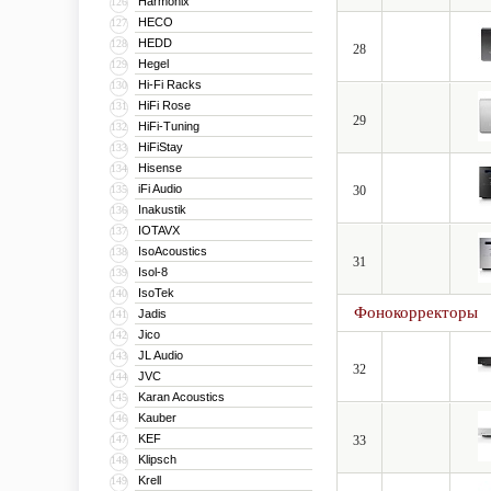
Harmonix
126
HECO
127
HEDD
128
28
Hegel
129
Hi-Fi Racks
130
HiFi Rose
131
29
HiFi-Tuning
132
HiFiStay
133
Hisense
134
iFi Audio
135
30
Inakustik
136
IOTAVX
137
IsoAcoustics
138
31
Isol-8
139
IsoTek
140
Фонокорректоры
Jadis
141
Jico
142
JL Audio
143
32
JVC
144
Karan Acoustics
145
Kauber
146
KEF
147
33
Klipsch
148
Krell
149