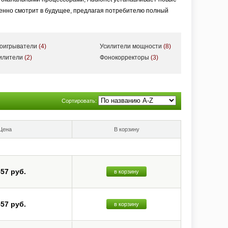
ренно смотрит в будущее, предлагая потребителю полный
роигрыватели
(4)
Усилители мощности
(8)
силители
(2)
Фонокорректоры
(3)
Сортировать:
Цена
В корзину
557 руб.
в корзину
557 руб.
в корзину