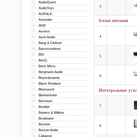
AudioQuest
32
3
AudioToys
33
AURALiC
34
Aurender
35
Блоки питания
AVID
36
Axxess
37
4
Ayon Audio
38
Bang & Olufsen
39
Bassocontinuo
40
BDI
41
5
BenQ
42
Benz Micro
43
Bergmann Audio
44
6
Beyerdynamic
45
Black Rhodium
46
Bluesound
47
Интегральные уси
Blumenhofer
48
Borresen
49
7
Boulder
50
Bowers & Wilkins
51
Brodmann
52
Bryston
53
8
Burson Audio
54
Cabasse
55