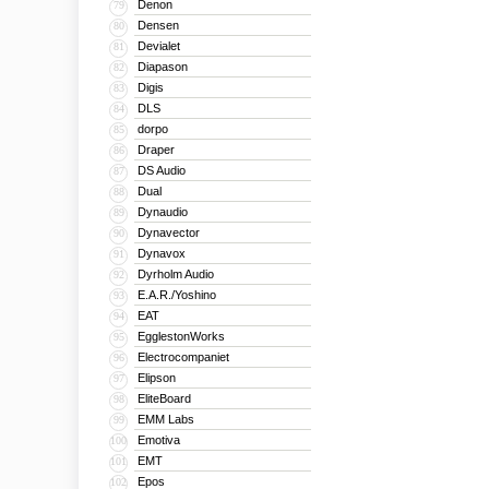
Denon
79
качественных громкогов
Densen
80
Tannoy – фирменный зна
Devialet
81
Diapason
82
Сиднейский Дом Оперы, Л
Digis
83
Mилане и Финский Наци
DLS
84
В январе 2002 произошл
dorpo
85
Draper
86
Martin Audio, Lab. Grup
DS Audio
87
и огромным авторитето
Dual
88
Dynaudio
89
Dynavector
90
Dynavox
91
Dyrholm Audio
92
E.A.R./Yoshino
93
EAT
94
EgglestonWorks
95
Electrocompaniet
96
Elipson
97
EliteBoard
98
EMM Labs
99
Emotiva
100
EMT
101
Epos
102