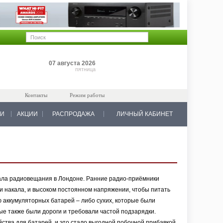
Позиций: 0
07 августа 2026
на 0 руб.
пятница
Контакты
Режим работы
КИ
АКЦИИ
РАСПРОДАЖА
ЛИЧНЫЙ КАБИНЕТ
ачала радиовещания в Лондоне. Ранние радио-приёмники
и накала, и высоком постоянном напряжении, чтобы питать
 аккумуляторных батарей – либо сухих, которые были
ые также были дороги и требовали частой подзарядки.
ства для батарей, и это стало выгодной побочной прибавкой