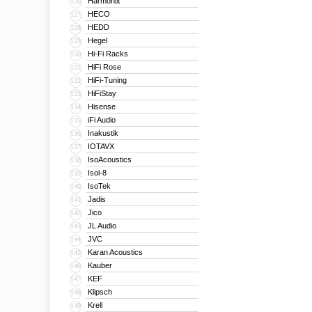
Harmonix
126
HECO
127
HEDD
128
Hegel
129
Hi-Fi Racks
130
HiFi Rose
131
HiFi-Tuning
132
HiFiStay
133
Hisense
134
iFi Audio
135
Inakustik
136
IOTAVX
137
IsoAcoustics
138
Isol-8
139
IsoTek
140
Jadis
141
Jico
142
JL Audio
143
JVC
144
Karan Acoustics
145
Kauber
146
KEF
147
Klipsch
148
Krell
149