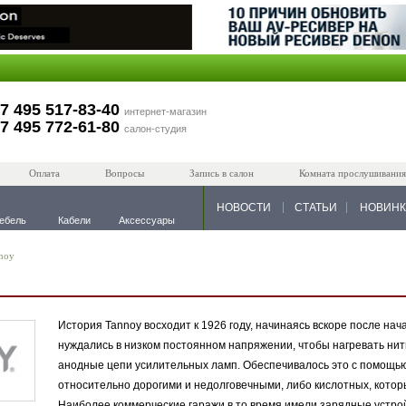
7 495 517-83-40
интернет-магазин
7 495 772-61-80
салон-студия
Оплата
Вопросы
Запись в салон
Комната прослушивания
НОВОСТИ
СТАТЬИ
НОВИН
ебель
Кабели
Аксессуары
noy
История Tannoy восходит к 1926 году, начинаясь вскоре после н
нуждались в низком постоянном напряжении, чтобы нагревать нит
анодные цепи усилительных ламп. Обеспечивалось это с помощью
относительно дорогими и недолговечными, либо кислотных, котор
Наиболее коммерческие гаражи в то время имели зарядные устрой