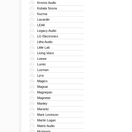
Kronos Audio
150
Kubala Sosna
151
Kuzma
152
Lavardin
153
LEAK
154
Legacy Audio
155
LG Electronics
156
Lithe Audio
157
Little Lab
158
Living Voice
159
Loewe
160
Lumin
161
Luxman
162
Lyra
163
Magico
164
Magnat
165
Magnepan
166
Magnetar
167
Manley
168
Marantz
169
Mark Levinson
170
Martin Logan
171
Matrix Audio
172
McIntosh
173