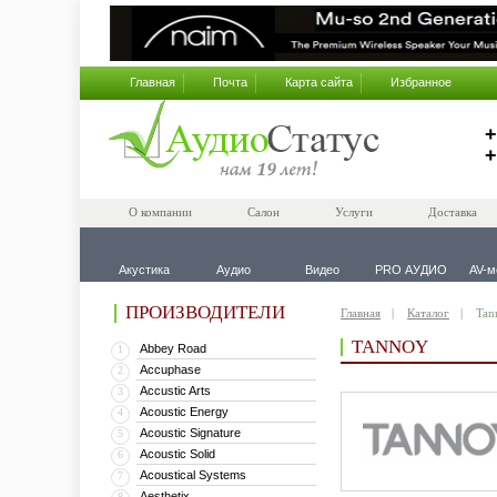
Главная
Почта
Карта сайта
Избранное
+
+
О компании
Салон
Услуги
Доставка
Акустика
Аудио
Видео
PRO АУДИО
AV-м
ПРОИЗВОДИТЕЛИ
Главная
Каталог
Tan
TANNOY
Abbey Road
1
Accuphase
2
Accustic Arts
3
Acoustic Energy
4
Acoustic Signature
5
Acoustic Solid
6
Acoustical Systems
7
Aesthetix
8