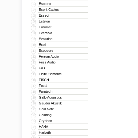
Esoteric
103
Esprit Cables
104
Esseci
105
Estelon
106
Euromet
107
Eversolo
108
Evolution
109
Exell
110
Exposure
111
Ferrum Audio
112
Fezz Audio
113
FiiO
114
Finite Elemente
115
FISCH
116
Focal
117
Furutech
118
Gallo Acoustics
119
Gauder Akustik
120
Gold Note
121
Goldring
122
Gryphon
123
HANA
124
Harbeth
125