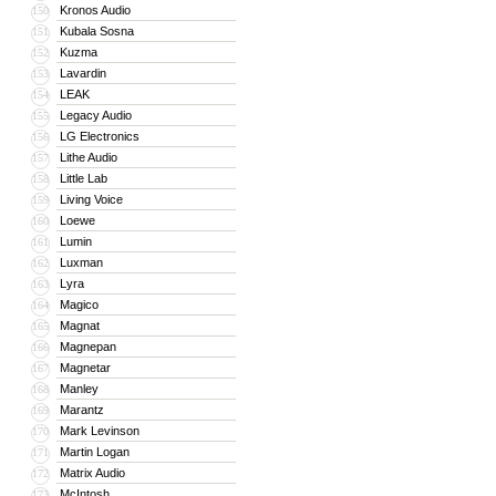
Kronos Audio
150
Kubala Sosna
151
Kuzma
152
Lavardin
153
LEAK
154
Legacy Audio
155
LG Electronics
156
Lithe Audio
157
Little Lab
158
Living Voice
159
Loewe
160
Lumin
161
Luxman
162
Lyra
163
Magico
164
Magnat
165
Magnepan
166
Magnetar
167
Manley
168
Marantz
169
Mark Levinson
170
Martin Logan
171
Matrix Audio
172
McIntosh
173