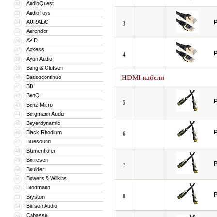
AudioQuest
32
AudioToys
33
AURALiC
P
34
3
Aurender
35
AVID
36
Axxess
37
P
4
Ayon Audio
38
Bang & Olufsen
39
HDMI кабели
Bassocontinuo
40
BDI
41
BenQ
42
P
5
Benz Micro
43
Bergmann Audio
44
Beyerdynamic
45
P
Black Rhodium
46
6
Bluesound
47
Blumenhofer
48
Borresen
49
P
7
Boulder
50
Bowers & Wilkins
51
Brodmann
52
P
8
Bryston
53
Burson Audio
54
Cabasse
55