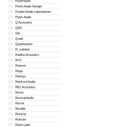
PurePower
244
Purist Audio Design
245
Puritan Audio Laboratories
246
Pylon Audio
247
Q Acoustics
248
QED
249
Qln
250
Quad
251
Quadraspire
252
R_volution
253
Raidho Acoustics
254
RCF
255
Reavon
256
Rega
257
Reimyo
258
Rekkord Audio
259
REL Acoustics
260
Revel
261
Revival Audio
262
Revox
263
Ricable
264
Rockna
265
Roksan
266
Roon Labs
267