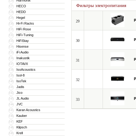
Harmonix
126
Фильтры электропитания
HECO
127
HEDD
128
Hegel
129
P
29
Hi-Fi Racks
130
HiFi Rose
131
HiFi-Tuning
132
P
30
HiFiStay
133
Hisense
134
iFi Audio
135
Inakustik
136
P
31
IOTAVX
137
IsoAcoustics
138
Isol-8
139
P
32
IsoTek
140
Jadis
141
Jico
142
JL Audio
P
143
33
JVC
144
Karan Acoustics
145
Kauber
146
KEF
147
Klipsch
148
Krell
149