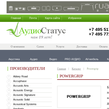
Главная
Почта
Карта сайта
Избранное
+7 495 51
+7 495 77
О компании
Салон
Услуги
Доставка
Оплата
Акустика
Аудио
Видео
PRO АУДИО
AV-мебель
К
ПРОИЗВОДИТЕЛИ
Главная
Каталог
Powergrip
POWERGRIP
Abbey Road
1
Accuphase
2
Accustic Arts
3
Б
Acoustic Energy
4
п
Acoustic Signature
5
н
Acoustic Solid
6
д
Acoustical Systems
7
с
Aesthetix
8