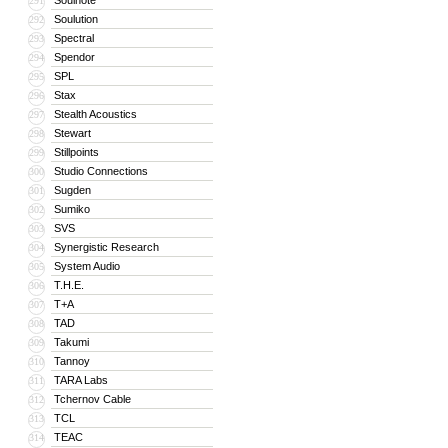
Soulnote
291
Soulution
292
Spectral
293
Spendor
294
SPL
295
Stax
296
Stealth Acoustics
297
Stewart
298
Stillpoints
299
Studio Connections
300
Sugden
301
Sumiko
302
SVS
303
Synergistic Research
304
System Audio
305
T.H.E.
306
T+A
307
TAD
308
Takumi
309
Tannoy
310
TARA Labs
311
Tchernov Cable
312
TCL
313
TEAC
314