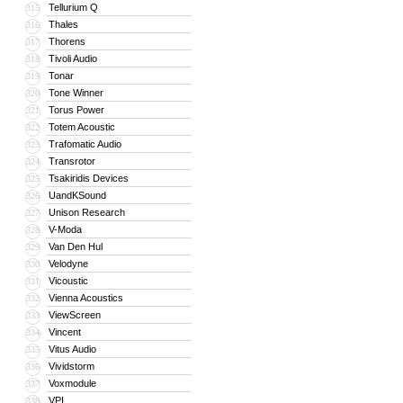
Tellurium Q
315
Thales
316
Thorens
317
Tivoli Audio
318
Tonar
319
Tone Winner
320
Torus Power
321
Totem Acoustic
322
Trafomatic Audio
323
Transrotor
324
Tsakiridis Devices
325
UandKSound
326
Unison Research
327
V-Moda
328
Van Den Hul
329
Velodyne
330
Vicoustic
331
Vienna Acoustics
332
ViewScreen
333
Vincent
334
Vitus Audio
335
Vividstorm
336
Voxmodule
337
VPI
338