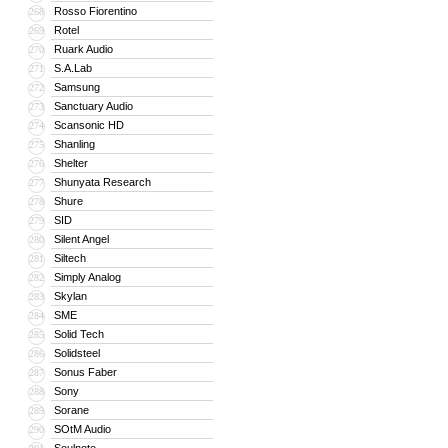
Rosso Fiorentino
268
Rotel
269
Ruark Audio
270
S.A.Lab
271
Samsung
272
Sanctuary Audio
273
Scansonic HD
274
Shanling
275
Shelter
276
Shunyata Research
277
Shure
278
SID
279
Silent Angel
280
Siltech
281
Simply Analog
282
Skylan
283
SME
284
Solid Tech
285
Solidsteel
286
Sonus Faber
287
Sony
288
Sorane
289
SOtM Audio
290