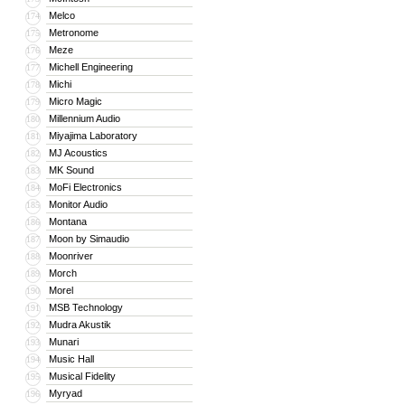
Melco
174
Metronome
175
Meze
176
Michell Engineering
177
Michi
178
Micro Magic
179
Millennium Audio
180
Miyajima Laboratory
181
MJ Acoustics
182
MK Sound
183
MoFi Electronics
184
Monitor Audio
185
Montana
186
Moon by Simaudio
187
Moonriver
188
Morch
189
Morel
190
MSB Technology
191
Mudra Akustik
192
Munari
193
Music Hall
194
Musical Fidelity
195
Myryad
196