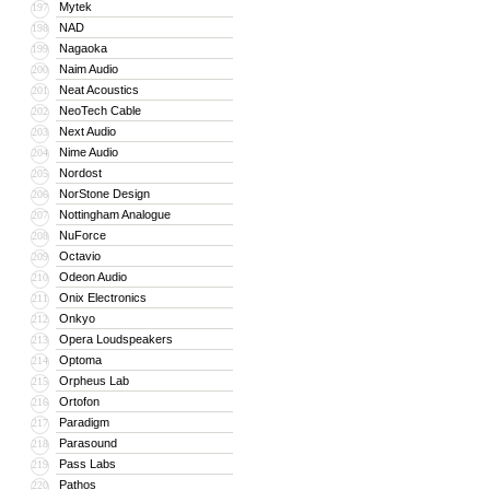
Mytek
197
NAD
198
Nagaoka
199
Naim Audio
200
Neat Acoustics
201
NeoTech Cable
202
Next Audio
203
Nime Audio
204
Nordost
205
NorStone Design
206
Nottingham Analogue
207
NuForce
208
Octavio
209
Odeon Audio
210
Onix Electronics
211
Onkyo
212
Opera Loudspeakers
213
Optoma
214
Orpheus Lab
215
Ortofon
216
Paradigm
217
Parasound
218
Pass Labs
219
Pathos
220