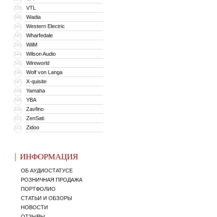
VTL
339
Wadia
340
Western Electric
341
Wharfedale
342
WiiM
343
Wilson Audio
344
Wireworld
345
Wolf von Langa
346
X-quisite
347
Yamaha
348
YBA
349
Zavfino
350
ZenSati
351
Zidoo
352
ИНФОРМАЦИЯ
ОБ АУДИОСТАТУСЕ
РОЗНИЧНАЯ ПРОДАЖА
ПОРТФОЛИО
СТАТЬИ И ОБЗОРЫ
НОВОСТИ
ОТЗЫВЫ