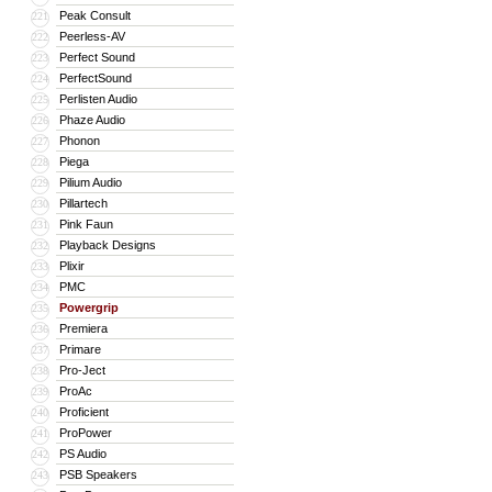
Peak Consult
221
Peerless-AV
222
Perfect Sound
223
PerfectSound
224
Perlisten Audio
225
Phaze Audio
226
Phonon
227
Piega
228
Pilium Audio
229
Pillartech
230
Pink Faun
231
Playback Designs
232
Plixir
233
PMC
234
Powergrip
235
Premiera
236
Primare
237
Pro-Ject
238
ProAc
239
Proficient
240
ProPower
241
PS Audio
242
PSB Speakers
243