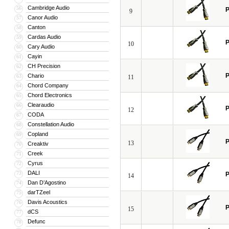
Cambridge Audio
56
P
9
Canor Audio
57
Canton
58
Cardas Audio
59
P
10
Cary Audio
60
Cayin
61
CH Precision
62
P
Chario
63
11
Chord Company
64
Chord Electronics
65
Clearaudio
66
P
12
CODA
67
Constellation Audio
68
Copland
69
P
13
Creaktiv
70
Creek
71
Cyrus
72
DALI
73
P
14
Dan D’Agostino
74
darTZeel
75
Davis Acoustics
76
P
15
dCS
77
Defunc
78