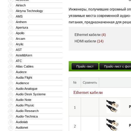
Airtech
9
Инженеры, получившие огромный опы
Aktyna Technology
10
уязвимые места современной аудио-в
AMS
11
Anthem
питания, предназначенная для реше
12
Apertura
13
Знакомство с отечественными реалия
Apollo
14
Ethernet кабели
(4)
и функционально, создать модель Y
Arcam
15
HDMI кабели
(14)
Arylic
16
различных помех. И, что немаловаж
AST
17
получившийся продукт был абсолютно
Astell&Kern
18
подобных устройств, внушительный 
ATC
19
Atlas Cables
Прайс-лист
Прайс-лист с фот
20
Кроме того, новая модель способна
Audeze
21
два USB-устройства или, будучи вкл
Audia Flight
22
№
Сравнить
Audience
Таким образом, с продуктами Powerg
23
Audio Analogue
24
звучанию, и по удобству использован
Ethernet кабели
Audio Desk Systeme
25
Audio Note
26
Audio Physic
27
P
1
Audio Research
28
Audio-Technica
29
Audiolab
30
P
2
Audionet
31