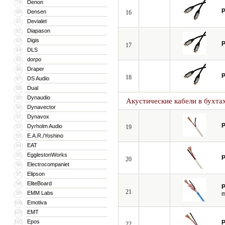
Denon
79
P
Densen
80
16
Devialet
81
Diapason
82
Digis
83
P
17
DLS
84
dorpo
85
Draper
86
P
18
DS Audio
87
Dual
88
Dynaudio
89
Акустические кабели в бухта
Dynavector
90
Dynavox
91
P
Dyrholm Audio
92
19
E.A.R./Yoshino
93
EAT
94
EgglestonWorks
95
P
20
Electrocompaniet
96
Elipson
97
EliteBoard
98
P
21
EMM Labs
99
Emotiva
100
EMT
101
Epos
102
P
22