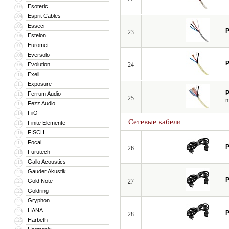
Esoteric
103
Esprit Cables
104
Esseci
105
P
23
Estelon
106
Euromet
107
Eversolo
108
P
Evolution
24
109
Exell
110
Exposure
111
P
Ferrum Audio
112
25
Fezz Audio
113
FiiO
114
Сетевые кабели
Finite Elemente
115
FISCH
116
Focal
117
P
26
Furutech
118
Gallo Acoustics
119
Gauder Akustik
120
P
Gold Note
27
121
Goldring
122
Gryphon
123
HANA
124
P
28
Harbeth
125