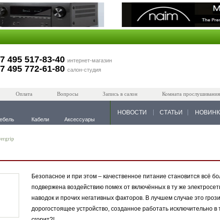
7 495 517-83-40
интернет-магазин
7 495 772-61-80
салон-студия
Оплата
Вопросы
Запись в салон
Комната прослушивания
НОВОСТИ
СТАТЬИ
НОВИН
ебель
Кабели
Аксессуары
ergrip
Безопасное и при этом – качественное питание становится всё б
подвержена воздействию помех от включённых в ту же электросе
наводок и прочих негативных факторов. В лучшем случае это гроз
дорогостоящее устройство, созданное работать исключительно в 
сгорит?!