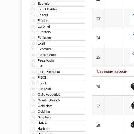
Esoteric
103
Esprit Cables
104
Esseci
105
23
Estelon
106
Euromet
107
Eversolo
108
Evolution
24
109
Exell
110
Exposure
111
Ferrum Audio
112
25
Fezz Audio
113
FiiO
114
Сетевые кабели
Finite Elemente
115
FISCH
116
Focal
117
26
Furutech
118
Gallo Acoustics
119
Gauder Akustik
120
Gold Note
27
121
Goldring
122
Gryphon
123
HANA
124
28
Harbeth
125