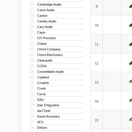
Cambridge Audio
56
9
Canor Audio
57
Canton
58
Cardas Audio
59
10
Cary Audio
60
Cayin
61
CH Precision
62
Chario
63
11
Chord Company
64
Chord Electronics
65
Clearaudio
66
12
CODA
67
Constellation Audio
68
Copland
69
13
Creaktiv
70
Creek
71
Cyrus
72
DALI
73
14
Dan D’Agostino
74
darTZeel
75
Davis Acoustics
76
15
dCS
77
Defunc
78