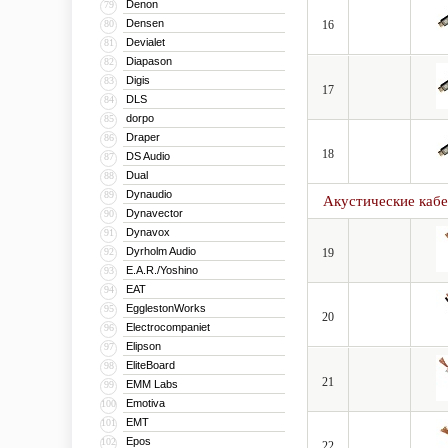
Denon
79
Densen
80
16
Devialet
81
Diapason
82
Digis
83
17
DLS
84
dorpo
85
Draper
86
18
DS Audio
87
Dual
88
Dynaudio
89
Акустические кабе
Dynavector
90
Dynavox
91
Dyrholm Audio
92
19
E.A.R./Yoshino
93
EAT
94
EgglestonWorks
95
20
Electrocompaniet
96
Elipson
97
EliteBoard
98
21
EMM Labs
99
Emotiva
100
EMT
101
Epos
102
22