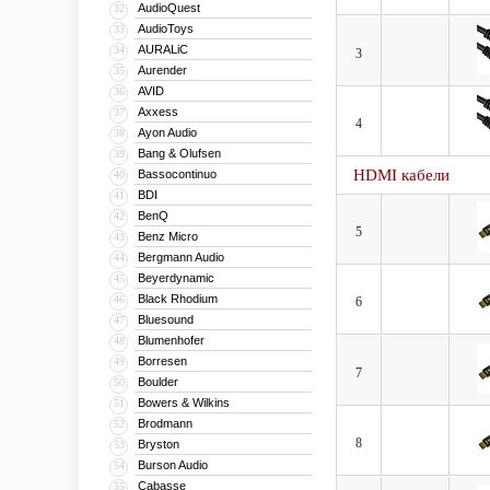
AudioQuest
32
AudioToys
33
AURALiC
34
3
Aurender
35
AVID
36
Axxess
37
4
Ayon Audio
38
Bang & Olufsen
39
HDMI кабели
Bassocontinuo
40
BDI
41
BenQ
42
5
Benz Micro
43
Bergmann Audio
44
Beyerdynamic
45
Black Rhodium
46
6
Bluesound
47
Blumenhofer
48
Borresen
49
7
Boulder
50
Bowers & Wilkins
51
Brodmann
52
8
Bryston
53
Burson Audio
54
Cabasse
55