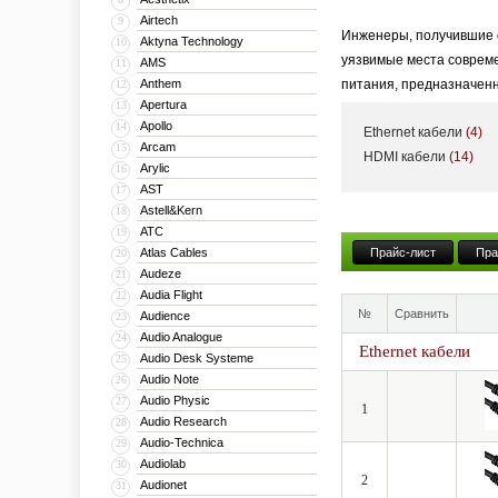
Airtech
9
Инженеры, получившие 
Aktyna Technology
10
уязвимые места совреме
AMS
11
Anthem
питания, предназначен
12
Apertura
13
Знакомство с отечестве
Apollo
14
Ethernet кабели
(4)
и функционально, созда
Arcam
15
HDMI кабели
(14)
Arylic
16
различных помех. И, чт
AST
17
получившийся продукт бы
Astell&Kern
18
подобных устройств, вн
ATC
19
Atlas Cables
Прайс-лист
Пра
20
Кроме того, новая моде
Audeze
21
два USB-устройства или,
Audia Flight
22
№
Сравнить
Audience
Таким образом, с продук
23
Audio Analogue
24
звучанию, и по удобству
Ethernet кабели
Audio Desk Systeme
25
Audio Note
26
Audio Physic
27
1
Audio Research
28
Audio-Technica
29
Audiolab
30
2
Audionet
31