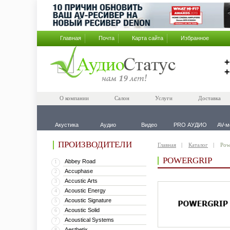
Главная
Почта
Карта сайта
Избранное
+
+
О компании
Салон
Услуги
Доставка
Акустика
Аудио
Видео
PRO АУДИО
AV-м
ПРОИЗВОДИТЕЛИ
Главная
Каталог
Pow
POWERGRIP
Abbey Road
1
Accuphase
2
Accustic Arts
3
Acoustic Energy
4
Acoustic Signature
5
Acoustic Solid
6
Acoustical Systems
7
Aesthetix
8