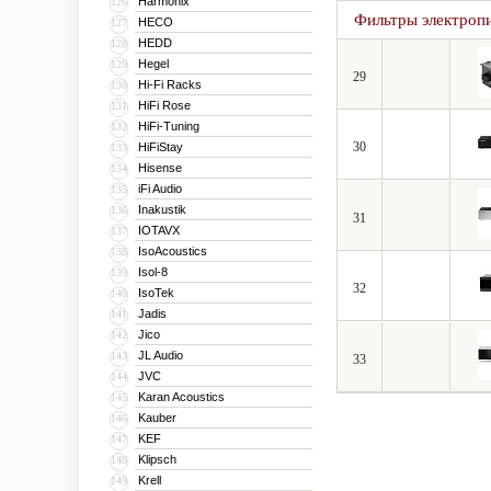
Harmonix
126
Фильтры электроп
HECO
127
HEDD
128
Hegel
129
29
Hi-Fi Racks
130
HiFi Rose
131
HiFi-Tuning
132
30
HiFiStay
133
Hisense
134
iFi Audio
135
Inakustik
136
31
IOTAVX
137
IsoAcoustics
138
Isol-8
139
32
IsoTek
140
Jadis
141
Jico
142
JL Audio
143
33
JVC
144
Karan Acoustics
145
Kauber
146
KEF
147
Klipsch
148
Krell
149