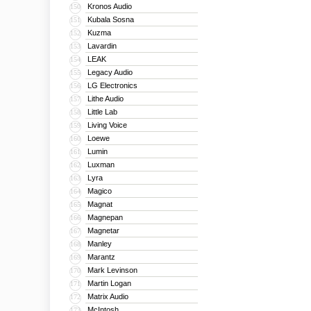
Kronos Audio
150
Kubala Sosna
151
Kuzma
152
Lavardin
153
LEAK
154
Legacy Audio
155
LG Electronics
156
Lithe Audio
157
Little Lab
158
Living Voice
159
Loewe
160
Lumin
161
Luxman
162
Lyra
163
Magico
164
Magnat
165
Magnepan
166
Magnetar
167
Manley
168
Marantz
169
Mark Levinson
170
Martin Logan
171
Matrix Audio
172
McIntosh
173