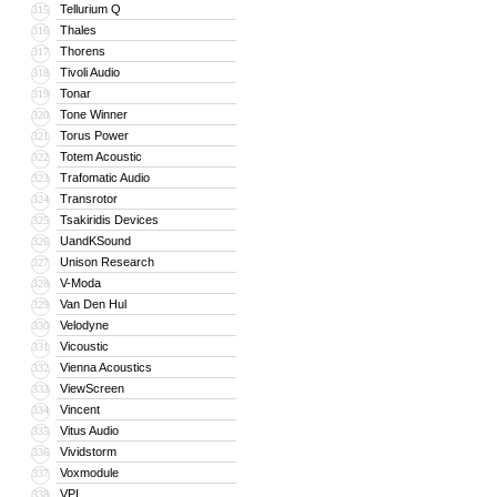
Tellurium Q
315
Thales
316
Thorens
317
Tivoli Audio
318
Tonar
319
Tone Winner
320
Torus Power
321
Totem Acoustic
322
Trafomatic Audio
323
Transrotor
324
Tsakiridis Devices
325
UandKSound
326
Unison Research
327
V-Moda
328
Van Den Hul
329
Velodyne
330
Vicoustic
331
Vienna Acoustics
332
ViewScreen
333
Vincent
334
Vitus Audio
335
Vividstorm
336
Voxmodule
337
VPI
338