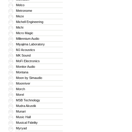
Melco
174
Metronome
175
Meze
176
Michell Engineering
177
Michi
178
Micro Magic
179
Millennium Audio
180
Miyajima Laboratory
181
MJ Acoustics
182
MK Sound
183
MoFi Electronics
184
Monitor Audio
185
Montana
186
Moon by Simaudio
187
Moonriver
188
Morch
189
Morel
190
MSB Technology
191
Mudra Akustik
192
Munari
193
Music Hall
194
Musical Fidelity
195
Myryad
196