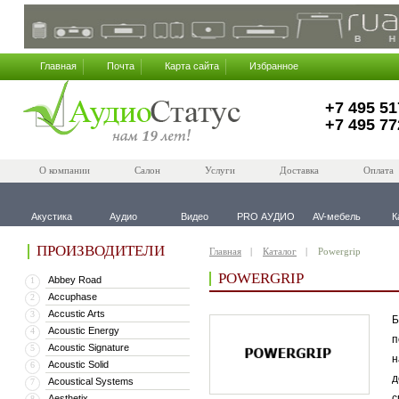
Главная
Почта
Карта сайта
Избранное
+7 495 51
+7 495 77
О компании
Салон
Услуги
Доставка
Оплата
Акустика
Аудио
Видео
PRO АУДИО
AV-мебель
К
ПРОИЗВОДИТЕЛИ
Главная
Каталог
Powergrip
POWERGRIP
Abbey Road
1
Accuphase
2
Accustic Arts
3
Б
Acoustic Energy
4
п
Acoustic Signature
5
н
Acoustic Solid
6
д
Acoustical Systems
7
с
Aesthetix
8