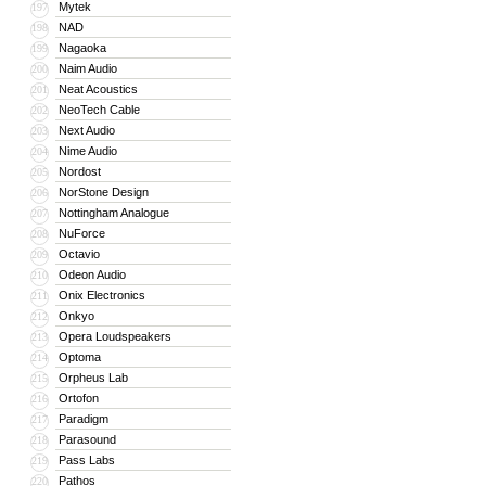
Mytek
197
NAD
198
Nagaoka
199
Naim Audio
200
Neat Acoustics
201
NeoTech Cable
202
Next Audio
203
Nime Audio
204
Nordost
205
NorStone Design
206
Nottingham Analogue
207
NuForce
208
Octavio
209
Odeon Audio
210
Onix Electronics
211
Onkyo
212
Opera Loudspeakers
213
Optoma
214
Orpheus Lab
215
Ortofon
216
Paradigm
217
Parasound
218
Pass Labs
219
Pathos
220