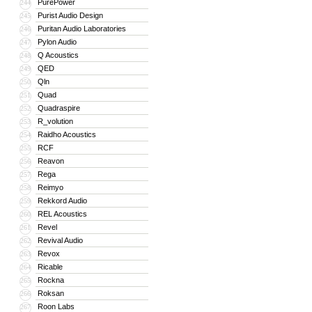
PurePower
244
Purist Audio Design
245
Puritan Audio Laboratories
246
Pylon Audio
247
Q Acoustics
248
QED
249
Qln
250
Quad
251
Quadraspire
252
R_volution
253
Raidho Acoustics
254
RCF
255
Reavon
256
Rega
257
Reimyo
258
Rekkord Audio
259
REL Acoustics
260
Revel
261
Revival Audio
262
Revox
263
Ricable
264
Rockna
265
Roksan
266
Roon Labs
267