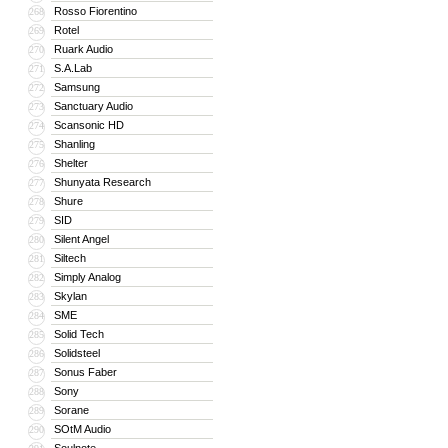
Rosso Fiorentino
268
Rotel
269
Ruark Audio
270
S.A.Lab
271
Samsung
272
Sanctuary Audio
273
Scansonic HD
274
Shanling
275
Shelter
276
Shunyata Research
277
Shure
278
SID
279
Silent Angel
280
Siltech
281
Simply Analog
282
Skylan
283
SME
284
Solid Tech
285
Solidsteel
286
Sonus Faber
287
Sony
288
Sorane
289
SOtM Audio
290