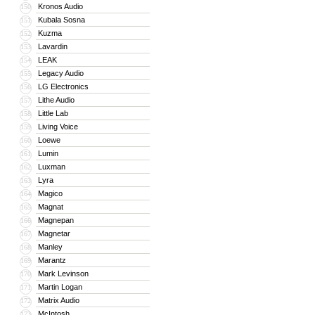
Kronos Audio
150
Kubala Sosna
151
Kuzma
152
Lavardin
153
LEAK
154
Legacy Audio
155
LG Electronics
156
Lithe Audio
157
Little Lab
158
Living Voice
159
Loewe
160
Lumin
161
Luxman
162
Lyra
163
Magico
164
Magnat
165
Magnepan
166
Magnetar
167
Manley
168
Marantz
169
Mark Levinson
170
Martin Logan
171
Matrix Audio
172
McIntosh
173