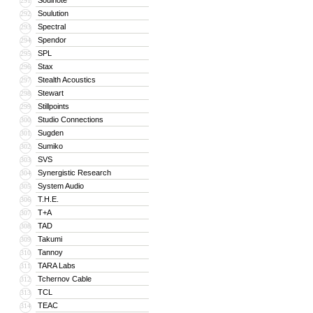
Soulnote
291
Soulution
292
Spectral
293
Spendor
294
SPL
295
Stax
296
Stealth Acoustics
297
Stewart
298
Stillpoints
299
Studio Connections
300
Sugden
301
Sumiko
302
SVS
303
Synergistic Research
304
System Audio
305
T.H.E.
306
T+A
307
TAD
308
Takumi
309
Tannoy
310
TARA Labs
311
Tchernov Cable
312
TCL
313
TEAC
314