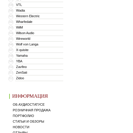
VTL
339
Wadia
340
Western Electric
341
Wharfedale
342
WiiM
343
Wilson Audio
344
Wireworld
345
Wolf von Langa
346
X-quisite
347
Yamaha
348
YBA
349
Zavfino
350
ZenSati
351
Zidoo
352
ИНФОРМАЦИЯ
ОБ АУДИОСТАТУСЕ
РОЗНИЧНАЯ ПРОДАЖА
ПОРТФОЛИО
СТАТЬИ И ОБЗОРЫ
НОВОСТИ
ОТЗЫВЫ