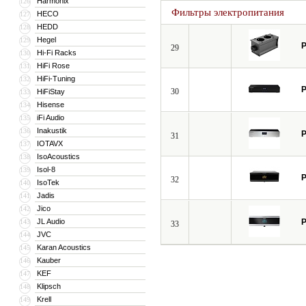
Harmonix
126
Фильтры электропитания
HECO
127
HEDD
128
Hegel
129
P
29
Hi-Fi Racks
130
HiFi Rose
131
HiFi-Tuning
132
P
30
HiFiStay
133
Hisense
134
iFi Audio
135
Inakustik
136
P
31
IOTAVX
137
IsoAcoustics
138
Isol-8
139
P
32
IsoTek
140
Jadis
141
Jico
142
JL Audio
P
143
33
JVC
144
Karan Acoustics
145
Kauber
146
KEF
147
Klipsch
148
Krell
149