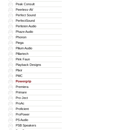
Peak Consult
221
Peerless-AV
222
Perfect Sound
223
PerfectSound
224
Perlisten Audio
225
Phaze Audio
226
Phonon
227
Piega
228
Pilium Audio
229
Pillartech
230
Pink Faun
231
Playback Designs
232
Plixir
233
PMC
234
Powergrip
235
Premiera
236
Primare
237
Pro-Ject
238
ProAc
239
Proficient
240
ProPower
241
PS Audio
242
PSB Speakers
243