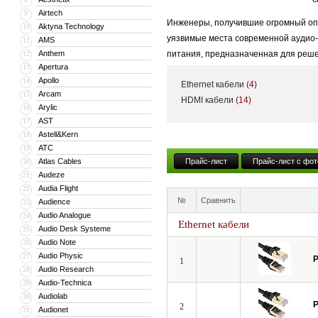
Airtech
9
Инженеры, получившие огромный опы
Aktyna Technology
10
уязвимые места современной аудио-в
AMS
11
Anthem
питания, предназначенная для реше
12
Apertura
13
Знакомство с отечественными реалия
Apollo
14
Ethernet кабели
(4)
и функционально, создать модель Y
Arcam
15
HDMI кабели
(14)
Arylic
16
различных помех. И, что немаловаж
AST
17
получившийся продукт был абсолютно
Astell&Kern
18
подобных устройств, внушительный 
ATC
19
Atlas Cables
Прайс-лист
Прайс-лист с фот
20
Кроме того, новая модель способна
Audeze
21
два USB-устройства или, будучи вкл
Audia Flight
22
№
Сравнить
Audience
Таким образом, с продуктами Powerg
23
Audio Analogue
24
звучанию, и по удобству использован
Ethernet кабели
Audio Desk Systeme
25
Audio Note
26
Audio Physic
27
P
1
Audio Research
28
Audio-Technica
29
Audiolab
30
P
2
Audionet
31