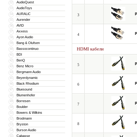
AudioQuest
32
AudioToys
33
AURALiC
P
34
3
Aurender
35
AVID
36
Axxess
37
P
4
Ayon Audio
38
Bang & Olufsen
39
HDMI кабели
Bassocontinuo
40
BDI
41
BenQ
42
P
5
Benz Micro
43
Bergmann Audio
44
Beyerdynamic
45
P
Black Rhodium
46
6
Bluesound
47
Blumenhofer
48
Borresen
49
P
7
Boulder
50
Bowers & Wilkins
51
Brodmann
52
P
8
Bryston
53
Burson Audio
54
Cabasse
55