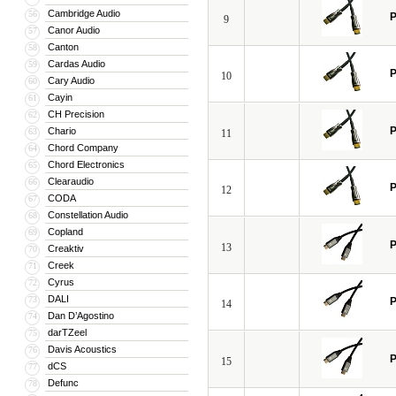
Cambridge Audio
56
P
9
Canor Audio
57
Canton
58
Cardas Audio
59
P
10
Cary Audio
60
Cayin
61
CH Precision
62
P
Chario
63
11
Chord Company
64
Chord Electronics
65
Clearaudio
66
P
12
CODA
67
Constellation Audio
68
Copland
69
P
13
Creaktiv
70
Creek
71
Cyrus
72
DALI
73
P
14
Dan D’Agostino
74
darTZeel
75
Davis Acoustics
76
P
15
dCS
77
Defunc
78