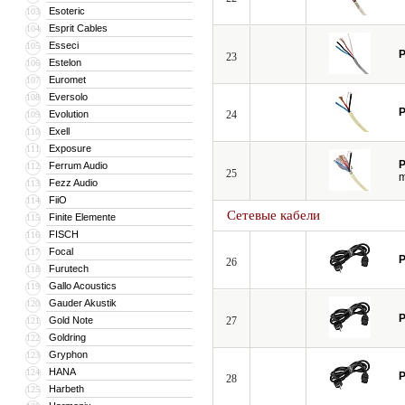
Esoteric
103
Esprit Cables
104
Esseci
105
P
23
Estelon
106
Euromet
107
Eversolo
108
P
Evolution
24
109
Exell
110
Exposure
111
P
Ferrum Audio
112
25
Fezz Audio
113
FiiO
114
Сетевые кабели
Finite Elemente
115
FISCH
116
Focal
117
P
26
Furutech
118
Gallo Acoustics
119
Gauder Akustik
120
P
Gold Note
27
121
Goldring
122
Gryphon
123
HANA
124
P
28
Harbeth
125