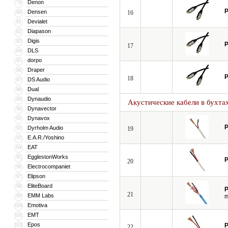
Denon
79
P
Densen
80
16
Devialet
81
Diapason
82
Digis
83
P
17
DLS
84
dorpo
85
Draper
86
P
18
DS Audio
87
Dual
88
Dynaudio
89
Акустические кабели в бухта
Dynavector
90
Dynavox
91
P
Dyrholm Audio
92
19
E.A.R./Yoshino
93
EAT
94
EgglestonWorks
95
P
20
Electrocompaniet
96
Elipson
97
EliteBoard
98
P
21
EMM Labs
99
Emotiva
100
EMT
101
Epos
102
P
22