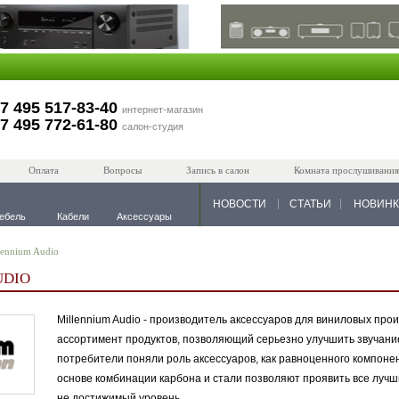
7 495 517-83-40
интернет-магазин
7 495 772-61-80
салон-студия
Оплата
Вопросы
Запись в салон
Комната прослушивания
НОВОСТИ
СТАТЬИ
НОВИН
ебель
Кабели
Аксессуары
lennium Audio
UDIO
Millennium Audio - производитель аксессуаров для виниловых пр
ассортимент продуктов, позволяющий серьезно улучшить звучание
потребители поняли роль аксессуаров, как равноценного компоне
основе комбинации карбона и стали позволяют проявить все лучш
не достижимый уровень.