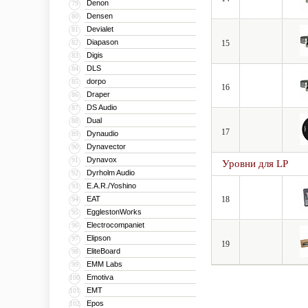
Denon
79
Densen
80
Devialet
81
Diapason
82
15
Digis
83
DLS
84
dorpo
85
16
Draper
86
DS Audio
87
Dual
88
17
Dynaudio
89
Dynavector
90
Dynavox
91
Уровни для LP
Dyrholm Audio
92
E.A.R./Yoshino
93
EAT
18
94
EgglestonWorks
95
Electrocompaniet
96
Elipson
97
19
EliteBoard
98
EMM Labs
99
Emotiva
100
EMT
101
Epos
102