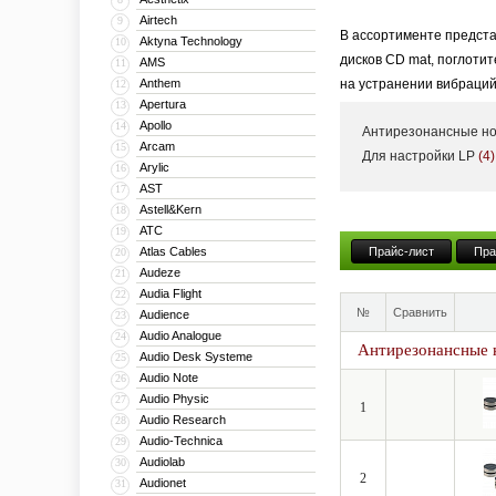
Airtech
9
В ассортименте предст
Aktyna Technology
10
дисков CD mat, поглоти
AMS
11
Anthem
на устранении вибраций
12
Apertura
13
установлены.
Apollo
14
Антирезонансные н
Arcam
15
Для настройки LP
(4)
Arylic
16
AST
17
Astell&Kern
18
ATC
19
Atlas Cables
Прайс-лист
Пра
20
Audeze
21
Audia Flight
22
№
Сравнить
Audience
23
Audio Analogue
24
Антирезонансные 
Audio Desk Systeme
25
Audio Note
26
Audio Physic
27
1
Audio Research
28
Audio-Technica
29
Audiolab
30
2
Audionet
31