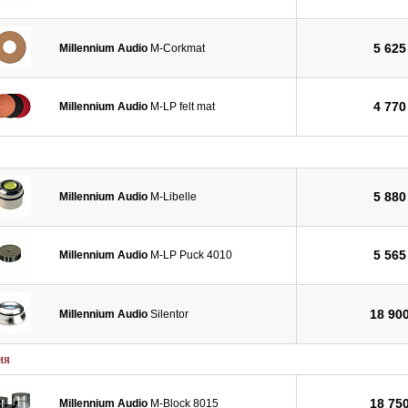
5 625
Millennium Audio
M-Corkmat
4 770
Millennium Audio
M-LP felt mat
5 880
Millennium Audio
M-Libelle
5 565
Millennium Audio
M-LP Puck 4010
18 90
Millennium Audio
Silentor
ия
18 75
Millennium Audio
M-Block 8015