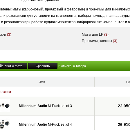
авлены: маты (карбоновый, пробковый и фетровые) и прижимы для виниловы
тели резонансов для установки на компоненты, наборы ножек для аппаратуры 
 и резонансов при работе аудиокомпонентов, виброразвязке компонентов и а
ожки
(3)
Маты для LP
(3)
Прижимы, клемпы
(3)
йс-лист с фото
Сравнить
В списке:
0
товара
Имя
Це
ножки
22 05
Millennium Audio
M-Puck set of 3
26 91
Millennium Audio
M-Puck set of 4