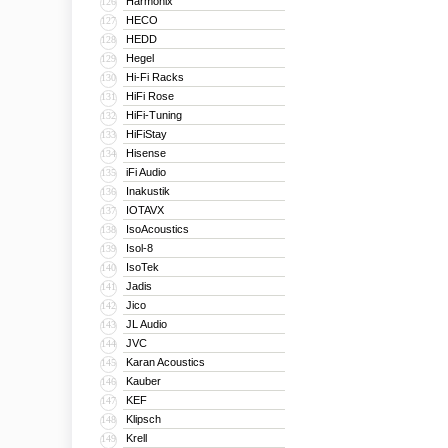
Harmonix
126
HECO
127
HEDD
128
Hegel
129
Hi-Fi Racks
130
HiFi Rose
131
HiFi-Tuning
132
HiFiStay
133
Hisense
134
iFi Audio
135
Inakustik
136
IOTAVX
137
IsoAcoustics
138
Isol-8
139
IsoTek
140
Jadis
141
Jico
142
JL Audio
143
JVC
144
Karan Acoustics
145
Kauber
146
KEF
147
Klipsch
148
Krell
149