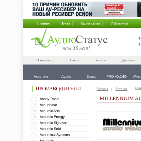
Главная
Почта
Карта сайта
Избранное
+
+
О компании
Салон
Услуги
Доставка
Акустика
Аудио
Видео
PRO АУДИО
AV-м
ПРОИЗВОДИТЕЛИ
Главная
Каталог
Mil
MILLENNIUM A
Abbey Road
1
Accuphase
2
Accustic Arts
3
Acoustic Energy
4
Acoustic Signature
5
Acoustic Solid
6
Acoustical Systems
7
Aesthetix
8