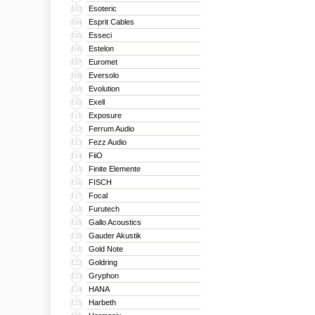
Esoteric
103
Esprit Cables
104
Esseci
105
Estelon
106
Euromet
107
Eversolo
108
Evolution
109
Exell
110
Exposure
111
Ferrum Audio
112
Fezz Audio
113
FiiO
114
Finite Elemente
115
FISCH
116
Focal
117
Furutech
118
Gallo Acoustics
119
Gauder Akustik
120
Gold Note
121
Goldring
122
Gryphon
123
HANA
124
Harbeth
125