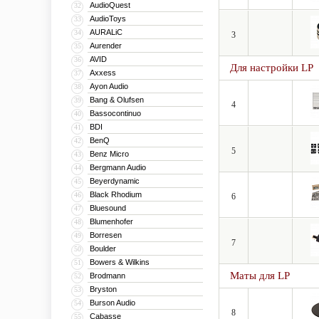
AudioQuest
32
AudioToys
33
AURALiC
34
3
Aurender
35
AVID
36
Для настройки LP
Axxess
37
Ayon Audio
38
Bang & Olufsen
39
4
Bassocontinuo
40
BDI
41
BenQ
42
5
Benz Micro
43
Bergmann Audio
44
Beyerdynamic
45
Black Rhodium
46
6
Bluesound
47
Blumenhofer
48
Borresen
49
7
Boulder
50
Bowers & Wilkins
51
Маты для LP
Brodmann
52
Bryston
53
Burson Audio
54
8
Cabasse
55