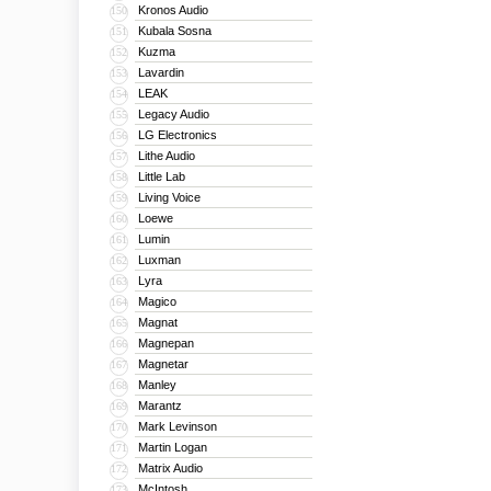
Kronos Audio
150
Kubala Sosna
151
Kuzma
152
Lavardin
153
LEAK
154
Legacy Audio
155
LG Electronics
156
Lithe Audio
157
Little Lab
158
Living Voice
159
Loewe
160
Lumin
161
Luxman
162
Lyra
163
Magico
164
Magnat
165
Magnepan
166
Magnetar
167
Manley
168
Marantz
169
Mark Levinson
170
Martin Logan
171
Matrix Audio
172
McIntosh
173