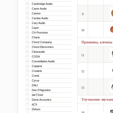
Cambridge Audio
56
Canor Audio
57
Canton
58
9
Cardas Audio
59
Cary Audio
60
Cayin
61
10
CH Precision
62
Chario
63
Прижимы, клемпы
Chord Company
64
Chord Electronics
65
Clearaudio
66
11
CODA
67
Constellation Audio
68
Copland
69
Creaktiv
70
12
Creek
71
Cyrus
72
DALI
73
13
Dan D’Agostino
74
darTZeel
75
Улучшение звучан
Davis Acoustics
76
dCS
77
Defunc
78
14