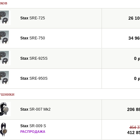
иков
26 10
Stax
SRE-725
34 96
Stax
SRE-750
0 
Stax
SRE-925S
0 
Stax
SRE-950S
ушники
206 8
Stax
SR-007 Mk2
Stax
SR-009 S
464 3
РАСПРОДАЖА
412 8