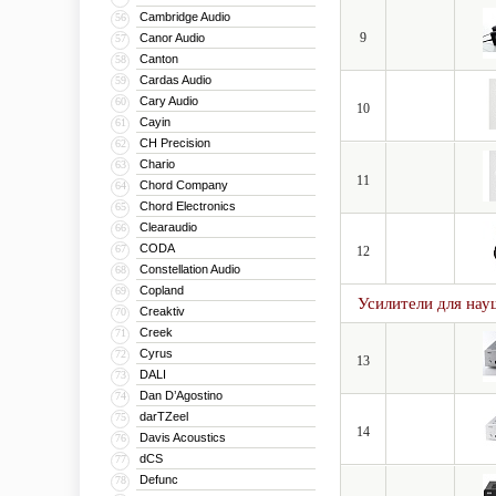
Cambridge Audio
56
9
Canor Audio
57
Canton
58
Cardas Audio
59
Cary Audio
60
10
Cayin
61
CH Precision
62
Chario
63
11
Chord Company
64
Chord Electronics
65
Clearaudio
66
CODA
67
12
Constellation Audio
68
Copland
69
Усилители для нау
Creaktiv
70
Creek
71
Cyrus
72
13
DALI
73
Dan D’Agostino
74
darTZeel
75
14
Davis Acoustics
76
dCS
77
Defunc
78