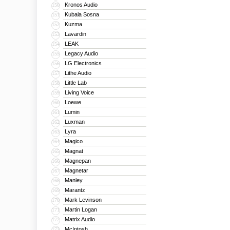
Kronos Audio
150
Kubala Sosna
151
Kuzma
152
Lavardin
153
LEAK
154
Legacy Audio
155
LG Electronics
156
Lithe Audio
157
Little Lab
158
Living Voice
159
Loewe
160
Lumin
161
Luxman
162
Lyra
163
Magico
164
Magnat
165
Magnepan
166
Magnetar
167
Manley
168
Marantz
169
Mark Levinson
170
Martin Logan
171
Matrix Audio
172
McIntosh
173