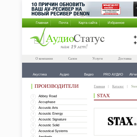
Главная
Почта
Карта сайта
Избранное
+
+
О компании
Салон
Услуги
Доставка
Акустика
Аудио
Видео
PRO АУДИО
AV-м
ПРОИЗВОДИТЕЛИ
Главная
Каталог
Sta
STAX
Abbey Road
1
Accuphase
2
Accustic Arts
3
Acoustic Energy
4
Acoustic Signature
5
Acoustic Solid
6
Acoustical Systems
7
Aesthetix
8