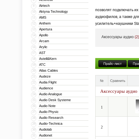
Airtech
9
позволят подключать их
Aktyna Technology
10
аудиофилов, а также дл
AMS
11
Anthem
усилитель+наушники Sta
12
Apertura
13
аксессуары: удлинители,
Apollo
14
Аксессуары аудио
(2
Абсолютно все продукты
Arcam
15
Arylic
16
AST
17
Astell&Kern
18
Прайс-лист
Пра
ATC
19
Atlas Cables
20
Audeze
21
№
Сравнить
Audia Flight
22
Audience
23
Аксессуары аудио
Audio Analogue
24
Audio Desk Systeme
25
Audio Note
26
1
Audio Physic
27
Audio Research
28
Audio-Technica
29
2
Audiolab
30
Audionet
31