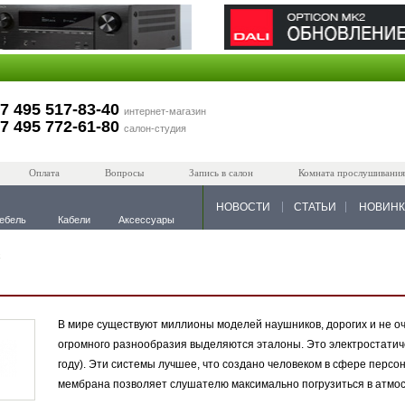
7 495 517-83-40
интернет-магазин
7 495 772-61-80
салон-студия
Оплата
Вопросы
Запись в салон
Комната прослушивания
НОВОСТИ
СТАТЬИ
НОВИН
ебель
Кабели
Аксессуары
x
В мире существуют миллионы моделей наушников, дорогих и не оч
огромного разнообразия выделяются эталоны. Это электростатич
году). Эти системы лучшее, что создано человеком в сфере перс
мембрана позволяет слушателю максимально погрузиться в атмос