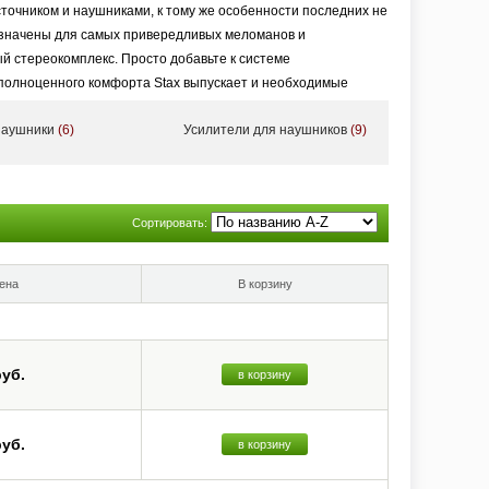
точником и наушниками, к тому же особенности последних не
азначены для самых привередливых меломанов и
й стереокомплекс. Просто добавьте к системе
 полноценного комфорта Stax выпускает и необходимые
наушники
(6)
Усилители для наушников
(9)
Сортировать:
ена
В корзину
руб.
в корзину
руб.
в корзину