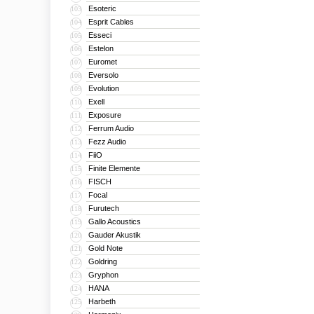
Esoteric
103
Esprit Cables
104
Esseci
105
Estelon
106
Euromet
107
Eversolo
108
Evolution
109
Exell
110
Exposure
111
Ferrum Audio
112
Fezz Audio
113
FiiO
114
Finite Elemente
115
FISCH
116
Focal
117
Furutech
118
Gallo Acoustics
119
Gauder Akustik
120
Gold Note
121
Goldring
122
Gryphon
123
HANA
124
Harbeth
125