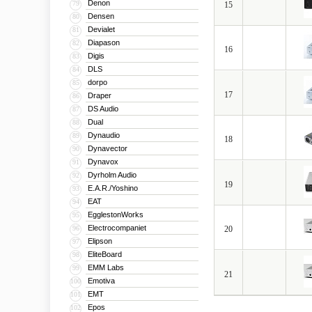
Denon
79
15
Densen
80
Devialet
81
Diapason
82
16
Digis
83
DLS
84
dorpo
85
17
Draper
86
DS Audio
87
Dual
88
Dynaudio
89
18
Dynavector
90
Dynavox
91
Dyrholm Audio
92
19
E.A.R./Yoshino
93
EAT
94
EgglestonWorks
95
Electrocompaniet
96
20
Elipson
97
EliteBoard
98
EMM Labs
99
21
Emotiva
100
EMT
101
Epos
102