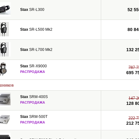
52 55
Stax
SR-L300
80 84
Stax
SR-L500 Mk2
132 2
Stax
SR-L700 Mk2
Stax
SR-X9000
787 7
РАСПРОДАЖА
695 7
шников
Stax
SRM-400S
147 2
РАСПРОДАЖА
128 8
Stax
SRM-500T
222 7
РАСПРОДАЖА
212 7