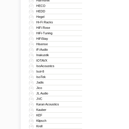
Harmonix
126
HECO
127
HEDD
128
Hegel
129
Hi-Fi Racks
130
HiFi Rose
131
HiFi-Tuning
132
HiFiStay
133
Hisense
134
iFi Audio
135
Inakustik
136
IOTAVX
137
IsoAcoustics
138
Isol-8
139
IsoTek
140
Jadis
141
Jico
142
JL Audio
143
JVC
144
Karan Acoustics
145
Kauber
146
KEF
147
Klipsch
148
Krell
149