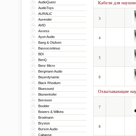
AudioQuest
Кабели для наушн
32
AudioToys
33
AURALiC
34
3
Aurender
35
AVID
36
Axxess
37
Ayon Audio
38
4
Bang & Olufsen
39
Bassocontinuo
40
BDI
41
5
BenQ
42
Benz Micro
43
Bergmann Audio
44
6
Beyerdynamic
45
Black Rhodium
46
Bluesound
47
Охватывающие на
Blumenhofer
48
Borresen
49
Boulder
50
7
Bowers & Wilkins
51
Brodmann
52
Bryston
53
8
Burson Audio
54
Cabasse
55