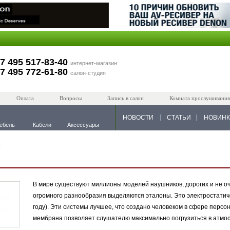
7 495 517-83-40
интернет-магазин
7 495 772-61-80
салон-студия
Оплата
Вопросы
Запись в салон
Комната прослушивания
НОВОСТИ
СТАТЬИ
НОВИН
ебель
Кабели
Аксессуары
x
В мире существуют миллионы моделей наушников, дорогих и не оч
огромного разнообразия выделяются эталоны. Это электростатич
году). Эти системы лучшее, что создано человеком в сфере перс
мембрана позволяет слушателю максимально погрузиться в атмос