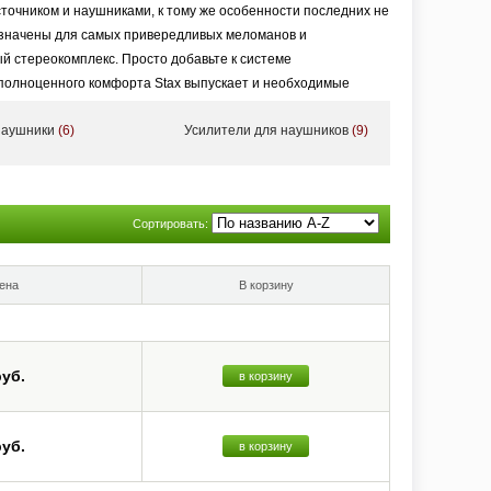
точником и наушниками, к тому же особенности последних не
азначены для самых привередливых меломанов и
й стереокомплекс. Просто добавьте к системе
 полноценного комфорта Stax выпускает и необходимые
наушники
(6)
Усилители для наушников
(9)
Сортировать:
ена
В корзину
руб.
в корзину
руб.
в корзину