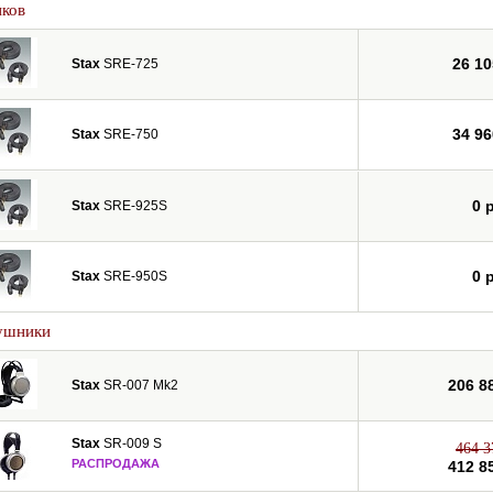
иков
26 10
Stax
SRE-725
34 96
Stax
SRE-750
0 
Stax
SRE-925S
0 
Stax
SRE-950S
ушники
206 8
Stax
SR-007 Mk2
Stax
SR-009 S
464 3
РАСПРОДАЖА
412 8