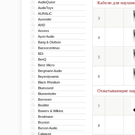
AudioQuest
Кабели для наушн
32
AudioToys
33
AURALiC
34
3
Aurender
35
AVID
36
Axxess
37
Ayon Audio
38
4
Bang & Olufsen
39
Bassocontinuo
40
BDI
41
5
BenQ
42
Benz Micro
43
Bergmann Audio
44
6
Beyerdynamic
45
Black Rhodium
46
Bluesound
47
Охватывающие на
Blumenhofer
48
Borresen
49
Boulder
50
7
Bowers & Wilkins
51
Brodmann
52
Bryston
53
8
Burson Audio
54
Cabasse
55