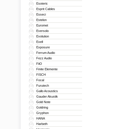
Esoteric
103
Esprit Cables
104
Esseci
105
Estelon
106
Euromet
107
Eversolo
108
Evolution
109
Exell
110
Exposure
111
Ferrum Audio
112
Fezz Audio
113
FiiO
114
Finite Elemente
115
FISCH
116
Focal
117
Furutech
118
Gallo Acoustics
119
Gauder Akustik
120
Gold Note
121
Goldring
122
Gryphon
123
HANA
124
Harbeth
125