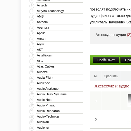
Airtech
9
позволят подключать их
Aktyna Technology
10
аудиофилов, а также дл
AMS
11
Anthem
усилитель+наушники Sta
12
Apertura
13
аксессуары: удлинители,
Apollo
14
Аксессуары аудио
(2
Абсолютно все продукты
Arcam
15
Arylic
16
AST
17
Astell&Kern
18
Прайс-лист
Пра
ATC
19
Atlas Cables
20
Audeze
21
№
Сравнить
Audia Flight
22
Audience
23
Аксессуары аудио
Audio Analogue
24
Audio Desk Systeme
25
Audio Note
26
1
Audio Physic
27
Audio Research
28
Audio-Technica
29
2
Audiolab
30
Audionet
31