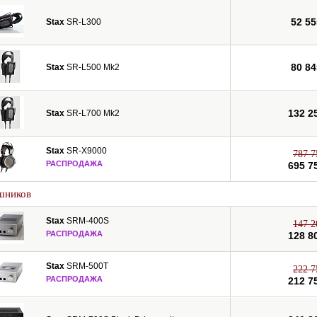
52 55
Stax
SR-L300
80 84
Stax
SR-L500 Mk2
132 2
Stax
SR-L700 Mk2
Stax
SR-X9000
787 7
РАСПРОДАЖА
695 7
шников
Stax
SRM-400S
147 2
РАСПРОДАЖА
128 8
Stax
SRM-500T
222 7
РАСПРОДАЖА
212 7