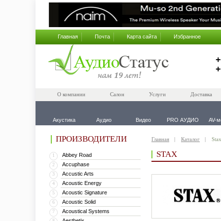
Главная
Почта
Карта сайта
Избранное
+
+
О компании
Салон
Услуги
Доставка
Акустика
Аудио
Видео
PRO АУДИО
AV-м
ПРОИЗВОДИТЕЛИ
Главная
Каталог
Sta
STAX
Abbey Road
1
Accuphase
2
Accustic Arts
3
Acoustic Energy
4
Acoustic Signature
5
Acoustic Solid
6
Acoustical Systems
7
Aesthetix
8