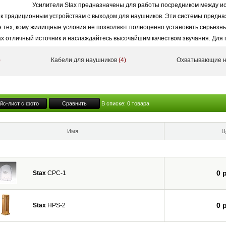
Усилители Stax предназначены для работы посредником между ис
 к традиционным устройствам с выходом для наушников. Эти системы предн
я тех, кому жилищные условия не позволяют полноценно установить серьёзны
x отличный источник и наслаждайтесь высочайшим качеством звучания. Для
 подставки и чехлы.
)
Кабели для наушников
(4)
Охватывающие 
 сделаны в Японии.
йс-лист с фото
Сравнить
В списке:
0
товара
Имя
Ц
0 
Stax
CPC-1
0 
Stax
HPS-2