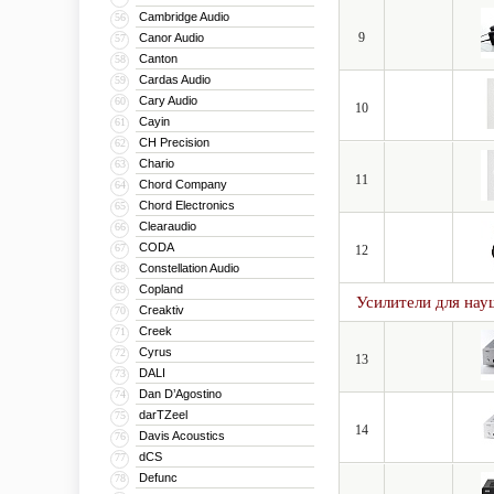
Cambridge Audio
56
9
Canor Audio
57
Canton
58
Cardas Audio
59
Cary Audio
60
10
Cayin
61
CH Precision
62
Chario
63
11
Chord Company
64
Chord Electronics
65
Clearaudio
66
CODA
67
12
Constellation Audio
68
Copland
69
Усилители для нау
Creaktiv
70
Creek
71
Cyrus
72
13
DALI
73
Dan D’Agostino
74
darTZeel
75
14
Davis Acoustics
76
dCS
77
Defunc
78