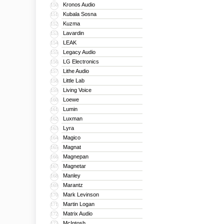
Kronos Audio
150
Kubala Sosna
151
Kuzma
152
Lavardin
153
LEAK
154
Legacy Audio
155
LG Electronics
156
Lithe Audio
157
Little Lab
158
Living Voice
159
Loewe
160
Lumin
161
Luxman
162
Lyra
163
Magico
164
Magnat
165
Magnepan
166
Magnetar
167
Manley
168
Marantz
169
Mark Levinson
170
Martin Logan
171
Matrix Audio
172
McIntosh
173