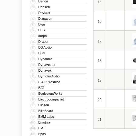
Denon
79
15
Densen
80
Devialet
81
Diapason
82
16
Digis
83
DLS
84
dorpo
85
17
Draper
86
DS Audio
87
Dual
88
Dynaudio
89
18
Dynavector
90
Dynavox
91
Dyrholm Audio
92
19
E.A.R./Yoshino
93
EAT
94
EgglestonWorks
95
Electrocompaniet
96
20
Elipson
97
EliteBoard
98
EMM Labs
99
21
Emotiva
100
EMT
101
Epos
102