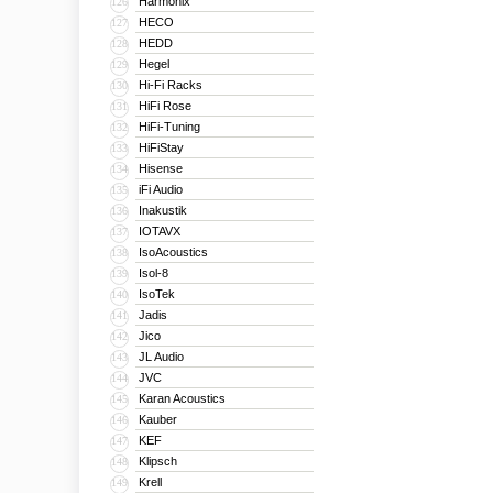
Harmonix
126
HECO
127
HEDD
128
Hegel
129
Hi-Fi Racks
130
HiFi Rose
131
HiFi-Tuning
132
HiFiStay
133
Hisense
134
iFi Audio
135
Inakustik
136
IOTAVX
137
IsoAcoustics
138
Isol-8
139
IsoTek
140
Jadis
141
Jico
142
JL Audio
143
JVC
144
Karan Acoustics
145
Kauber
146
KEF
147
Klipsch
148
Krell
149