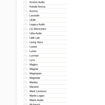
Kronos Audio
150
Kubala Sosna
151
Kuzma
152
Lavardin
153
LEAK
154
Legacy Audio
155
LG Electronics
156
Lithe Audio
157
Little Lab
158
Living Voice
159
Loewe
160
Lumin
161
Luxman
162
Lyra
163
Magico
164
Magnat
165
Magnepan
166
Magnetar
167
Manley
168
Marantz
169
Mark Levinson
170
Martin Logan
171
Matrix Audio
172
McIntosh
173