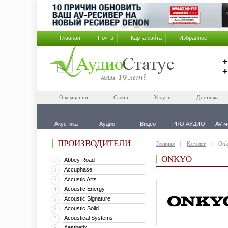
Главная
Почта
Карта сайта
Избранное
+
+
О компании
Салон
Услуги
Доставка
Акустика
Аудио
Видео
PRO АУДИО
AV-м
ПРОИЗВОДИТЕЛИ
Главная
Каталог
On
ONKYO
Abbey Road
1
Accuphase
2
Accustic Arts
3
Acoustic Energy
4
Acoustic Signature
5
Acoustic Solid
6
Acoustical Systems
7
Aesthetix
8