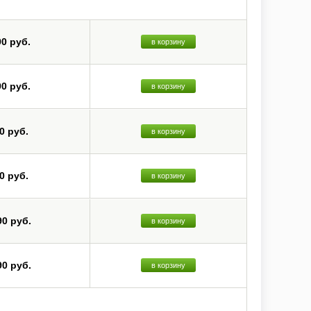
ет-радио через vTuner и другие потоковые сервисы.
Dolby TrueHD, DTS-HD Master Audio, DVD-Audio, Super Audio
90 руб.
в корзину
нзисторах, свободно масштабируют изображения с входов
ение с iPod/iPhone через порт USB на передней панели и
90 руб.
в корзину
0 руб.
в корзину
0 руб.
в корзину
90 руб.
в корзину
90 руб.
в корзину