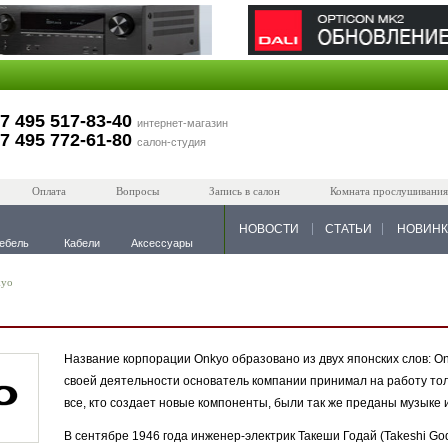
7 495 517-83-40
интернет-магазин
7 495 772-61-80
салон-студия
Оплата
Вопросы
Запись в салон
Комната прослушивания
НОВОСТИ
СТАТЬИ
НОВИН
ебель
Кабели
Аксессуары
kyo
Название корпорации Onkyo образовано из двух японских слов: On 
своей деятельности основатель компании принимал на работу тол
все, кто создает новые компоненты, были так же преданы музыке и
В сентябре 1946 года инженер-электрик Такеши Годай (Takeshi God