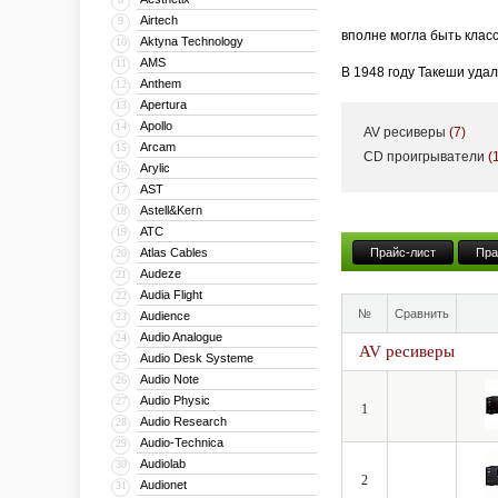
Airtech
9
вполне могла быть клас
Aktyna Technology
10
AMS
11
В 1948 году Такеши уда
Anthem
12
производстве динамичес
Apertura
13
Apollo
14
AV ресиверы
(7)
На начало 50-х годов п
Arcam
15
CD проигрыватели
(
первых производителей 
Arylic
16
радиоприемники и консо
AST
17
функциональность котор
Astell&Kern
18
ATC
19
С выпуском в 1968 году
Atlas Cables
Прайс-лист
Пра
20
Integra A725, который 
Audeze
21
современных научных ме
Audia Flight
22
№
Сравнить
Audience
что существенно влияет
23
Audio Analogue
24
AV ресиверы
В 1974 году Onkyo разр
Audio Desk Systeme
25
использовалась система
Audio Note
26
Audio Physic
27
квадрофонические реси
1
Audio Research
28
С начала 70-х годов ко
Audio-Technica
29
открывается европейски
Audiolab
30
2
Audionet
31
звучания всегда остава