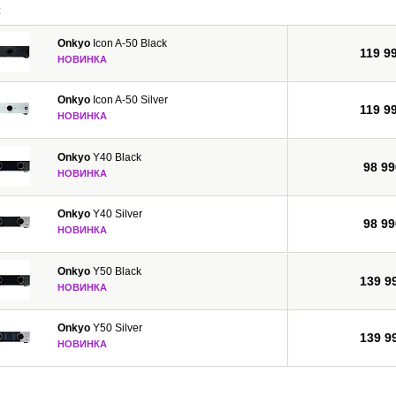
и
MA, WMA Lossless, FLAC, WAV, Ogg Vorbis, AAC, LPCM), прием передач интерн
Onkyo
Icon A-50 Black
ую версию HDMI с 3D, Audio Return Channel, Deep Color, x.v.Color, LipSync, 
119 9
НОВИНКА
и CEC, имеют 3-каскадную схему усиления мощности на дарлингтоновских тра
с помощью процессора Marvell Qdeo, обеспечивают прямое цифровое соедин
Onkyo
Icon A-50 Silver
 и Dolby Pro Logic IIz для новых каналов окружающего звука.
119 9
НОВИНКА
Onkyo
Y40 Black
98 99
НОВИНКА
Onkyo
Y40 Silver
98 99
НОВИНКА
Onkyo
Y50 Black
139 9
НОВИНКА
Onkyo
Y50 Silver
139 9
НОВИНКА