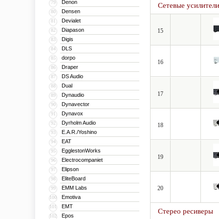
Denon
79
Сетевые усилител
локальную сеть (MP3, W
Densen
80
Devialet
81
Они поддерживают новейш
Diapason
82
15
CD, Multichannel PCM, 
Digis
83
HDMI до разрешения 4K 
DLS
84
декодируют Audyssey DSX
dorpo
85
16
Draper
86
DS Audio
87
Dual
88
17
Dynaudio
89
Dynavector
90
Dynavox
91
Dyrholm Audio
92
18
E.A.R./Yoshino
93
EAT
94
EgglestonWorks
95
19
Electrocompaniet
96
Elipson
97
EliteBoard
98
EMM Labs
20
99
Emotiva
100
EMT
101
Стерео ресиверы
Epos
102