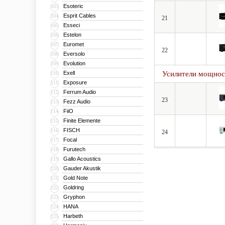
Esoteric
103
Esprit Cables
104
21
Esseci
105
Estelon
106
Euromet
107
22
Eversolo
108
Evolution
109
Exell
Усилители мощнос
110
Exposure
111
Ferrum Audio
112
23
Fezz Audio
113
FiiO
114
Finite Elemente
115
FISCH
116
24
Focal
117
Furutech
118
Gallo Acoustics
119
Gauder Akustik
120
Gold Note
121
Goldring
122
Gryphon
123
HANA
124
Harbeth
125