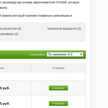
с производства головки звукоснимателя CP1000, которая
вало).
ой бумаги) который произвел буквально революцию в
а основе создаваемых ее инженерами материалов.
е усилители
(6)
Усилители мощности
(2)
многим позже компания завоевала признание как один из
 ресиверы
(2)
ыватель грампластинок и головки громкоговорителя, затем
й стереосистемы ST-55, качество звучания и оптимальная
ем. Два года спустя компания вышла на рынок с усилителем
Сортировать:
тов. Особенно было отмечено широкое использование
орых характерна не очень высокая стабильность настройки,
ена
В корзину
вой, но для повышения ее точности и стабильности
атору. Тогда же Onkyo начинает выпускать и
0 руб.
в корзину
фициальным ее названием. Год спустя в Германии
Corporation. Однако стереоаппаратура наивысшего качества
0 руб.
в корзину
-х) с регулярным обновлением в новых модификациях