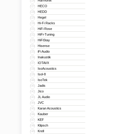
Harmonix
126
HECO
127
HEDD
128
Hegel
129
Hi-Fi Racks
130
HiFi Rose
131
HiFi-Tuning
132
HiFiStay
133
Hisense
134
iFi Audio
135
Inakustik
136
IOTAVX
137
IsoAcoustics
138
Isol-8
139
IsoTek
140
Jadis
141
Jico
142
JL Audio
143
JVC
144
Karan Acoustics
145
Kauber
146
KEF
147
Klipsch
148
Krell
149