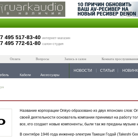
7 495 517-83-40
интернет-магазин
7 495 772-61-80
салон-студия
Оплата
Вопросы
Запись в салон
Комната прослушивания
НОВОСТИ
СТАТЬИ
НОВИН
ебель
Кабели
Аксессуары
kyo
Название корпорации Onkyo образовано из двух японских слов: On 
своей деятельности основатель компании принимал на работу тол
все, кто создает новые компоненты, были так же преданы музыке и
В сентябре 1946 года инженер-электрик Такеши Годай (Takeshi God