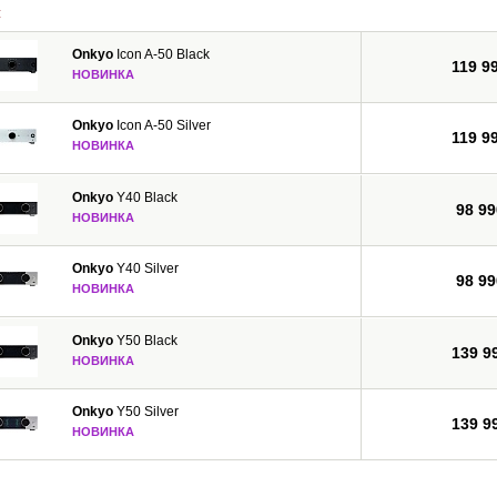
и
MA, WMA Lossless, FLAC, WAV, Ogg Vorbis, AAC, LPCM), прием передач интерн
Onkyo
Icon A-50 Black
ую версию HDMI с 3D, Audio Return Channel, Deep Color, x.v.Color, LipSync, 
119 9
НОВИНКА
и CEC, имеют 3-каскадную схему усиления мощности на дарлингтоновских тра
с помощью процессора Marvell Qdeo, обеспечивают прямое цифровое соедин
Onkyo
Icon A-50 Silver
 и Dolby Pro Logic IIz для новых каналов окружающего звука.
119 9
НОВИНКА
Onkyo
Y40 Black
98 99
НОВИНКА
Onkyo
Y40 Silver
98 99
НОВИНКА
Onkyo
Y50 Black
139 9
НОВИНКА
Onkyo
Y50 Silver
139 9
НОВИНКА