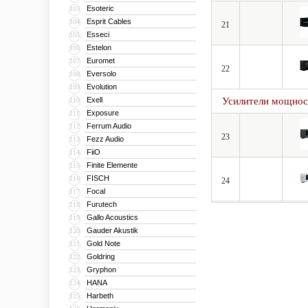
Esoteric
103
Esprit Cables
104
21
Esseci
105
Estelon
106
Euromet
107
22
Eversolo
108
Evolution
109
Exell
Усилители мощнос
110
Exposure
111
Ferrum Audio
112
23
Fezz Audio
113
FiiO
114
Finite Elemente
115
FISCH
116
24
Focal
117
Furutech
118
Gallo Acoustics
119
Gauder Akustik
120
Gold Note
121
Goldring
122
Gryphon
123
HANA
124
Harbeth
125