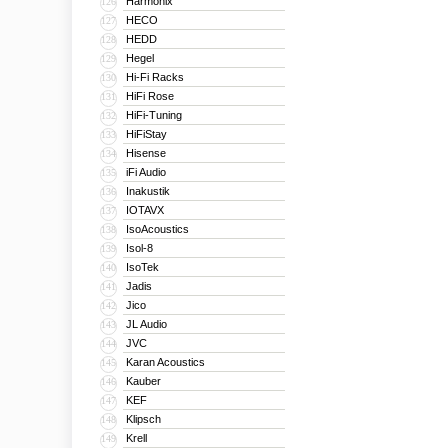
Harmonix
126
HECO
127
HEDD
128
Hegel
129
Hi-Fi Racks
130
HiFi Rose
131
HiFi-Tuning
132
HiFiStay
133
Hisense
134
iFi Audio
135
Inakustik
136
IOTAVX
137
IsoAcoustics
138
Isol-8
139
IsoTek
140
Jadis
141
Jico
142
JL Audio
143
JVC
144
Karan Acoustics
145
Kauber
146
KEF
147
Klipsch
148
Krell
149