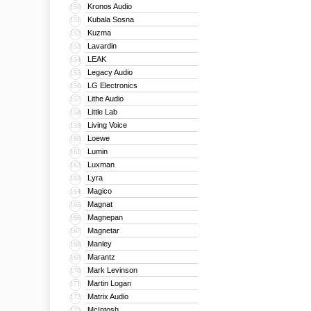
Kronos Audio
150
Kubala Sosna
151
Kuzma
152
Lavardin
153
LEAK
154
Legacy Audio
155
LG Electronics
156
Lithe Audio
157
Little Lab
158
Living Voice
159
Loewe
160
Lumin
161
Luxman
162
Lyra
163
Magico
164
Magnat
165
Magnepan
166
Magnetar
167
Manley
168
Marantz
169
Mark Levinson
170
Martin Logan
171
Matrix Audio
172
McIntosh
173