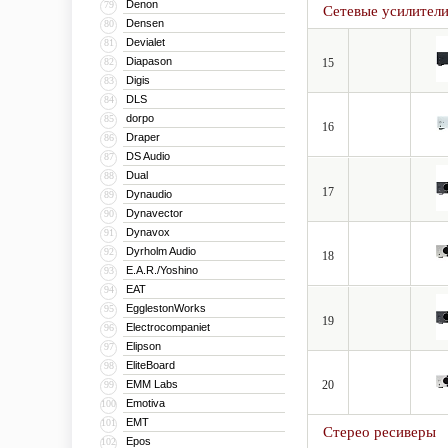
Denon
79
Сетевые усилител
локальную сеть (MP3, W
Densen
80
Devialet
81
Они поддерживают новейш
Diapason
82
15
CD, Multichannel PCM, 
Digis
83
HDMI до разрешения 4K 
DLS
84
декодируют Audyssey DSX
dorpo
85
16
Draper
86
DS Audio
87
Dual
88
17
Dynaudio
89
Dynavector
90
Dynavox
91
Dyrholm Audio
92
18
E.A.R./Yoshino
93
EAT
94
EgglestonWorks
95
19
Electrocompaniet
96
Elipson
97
EliteBoard
98
EMM Labs
20
99
Emotiva
100
EMT
101
Стерео ресиверы
Epos
102