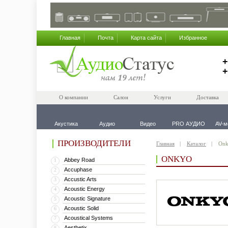
Главная
Почта
Карта сайта
Избранное
+
+
О компании
Салон
Услуги
Доставка
Акустика
Аудио
Видео
PRO АУДИО
AV-м
ПРОИЗВОДИТЕЛИ
Главная
Каталог
On
ONKYO
Abbey Road
1
Accuphase
2
Accustic Arts
3
Acoustic Energy
4
Acoustic Signature
5
Acoustic Solid
6
Acoustical Systems
7
Aesthetix
8