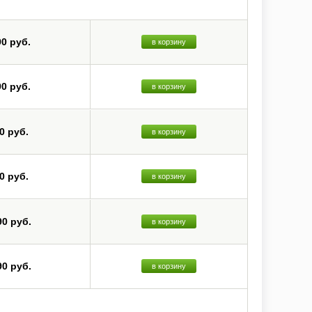
ет-радио через vTuner и другие потоковые сервисы.
Dolby TrueHD, DTS-HD Master Audio, DVD-Audio, Super Audio
90 руб.
в корзину
нзисторах, свободно масштабируют изображения с входов
ение с iPod/iPhone через порт USB на передней панели и
90 руб.
в корзину
0 руб.
в корзину
0 руб.
в корзину
90 руб.
в корзину
90 руб.
в корзину