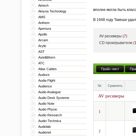
Airtech
9
вполне могла быть клас
Aktyna Technology
10
AMS
11
В 1948 году Такеши уда
Anthem
12
производстве динамичес
Apertura
13
Apollo
14
AV ресиверы
(7)
На начало 50-х годов п
Arcam
15
CD проигрыватели
(
первых производителей 
Arylic
16
радиоприемники и консо
AST
17
функциональность котор
Astell&Kern
18
ATC
19
С выпуском в 1968 году
Atlas Cables
Прайс-лист
Пра
20
Integra A725, который 
Audeze
21
современных научных ме
Audia Flight
22
№
Сравнить
Audience
что существенно влияет
23
Audio Analogue
24
AV ресиверы
В 1974 году Onkyo разр
Audio Desk Systeme
25
использовалась система
Audio Note
26
Audio Physic
27
квадрофонические реси
1
Audio Research
28
С начала 70-х годов ко
Audio-Technica
29
открывается европейски
Audiolab
30
2
Audionet
31
звучания всегда остава