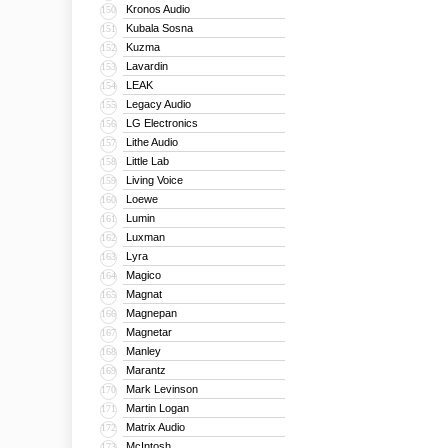
Kronos Audio
150
Kubala Sosna
151
Kuzma
152
Lavardin
153
LEAK
154
Legacy Audio
155
LG Electronics
156
Lithe Audio
157
Little Lab
158
Living Voice
159
Loewe
160
Lumin
161
Luxman
162
Lyra
163
Magico
164
Magnat
165
Magnepan
166
Magnetar
167
Manley
168
Marantz
169
Mark Levinson
170
Martin Logan
171
Matrix Audio
172
McIntosh
173