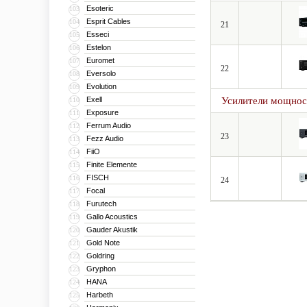
Esoteric
103
Esprit Cables
104
21
Esseci
105
Estelon
106
Euromet
107
22
Eversolo
108
Evolution
109
Exell
Усилители мощнос
110
Exposure
111
Ferrum Audio
112
23
Fezz Audio
113
FiiO
114
Finite Elemente
115
FISCH
116
24
Focal
117
Furutech
118
Gallo Acoustics
119
Gauder Akustik
120
Gold Note
121
Goldring
122
Gryphon
123
HANA
124
Harbeth
125