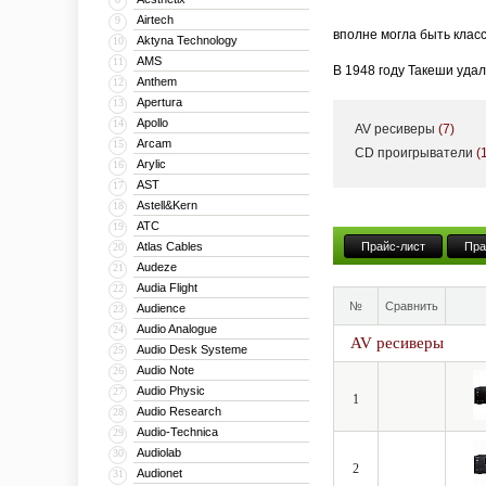
Airtech
9
вполне могла быть клас
Aktyna Technology
10
AMS
11
В 1948 году Такеши уда
Anthem
12
производстве динамичес
Apertura
13
Apollo
14
AV ресиверы
(7)
На начало 50-х годов п
Arcam
15
CD проигрыватели
(
первых производителей 
Arylic
16
радиоприемники и консо
AST
17
функциональность котор
Astell&Kern
18
ATC
19
С выпуском в 1968 году
Atlas Cables
Прайс-лист
Пра
20
Integra A725, который 
Audeze
21
современных научных ме
Audia Flight
22
№
Сравнить
Audience
что существенно влияет
23
Audio Analogue
24
AV ресиверы
В 1974 году Onkyo разр
Audio Desk Systeme
25
использовалась система
Audio Note
26
Audio Physic
27
квадрофонические реси
1
Audio Research
28
С начала 70-х годов ко
Audio-Technica
29
открывается европейски
Audiolab
30
2
Audionet
31
звучания всегда остава