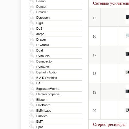
Denon
79
Сетевые усилител
локальную сеть (MP3, W
Densen
80
Devialet
81
Они поддерживают новейш
Diapason
82
15
CD, Multichannel PCM, 
Digis
83
HDMI до разрешения 4K 
DLS
84
декодируют Audyssey DSX
dorpo
85
16
Draper
86
DS Audio
87
Dual
88
17
Dynaudio
89
Dynavector
90
Dynavox
91
Dyrholm Audio
92
18
E.A.R./Yoshino
93
EAT
94
EgglestonWorks
95
19
Electrocompaniet
96
Elipson
97
EliteBoard
98
EMM Labs
20
99
Emotiva
100
EMT
101
Стерео ресиверы
Epos
102