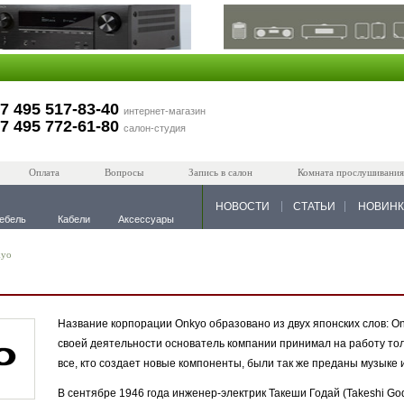
7 495 517-83-40
интернет-магазин
7 495 772-61-80
салон-студия
Оплата
Вопросы
Запись в салон
Комната прослушивания
НОВОСТИ
СТАТЬИ
НОВИН
ебель
Кабели
Аксессуары
kyo
Название корпорации Onkyo образовано из двух японских слов: On 
своей деятельности основатель компании принимал на работу тол
все, кто создает новые компоненты, были так же преданы музыке и
В сентябре 1946 года инженер-электрик Такеши Годай (Takeshi God