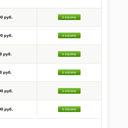
ет-радио через vTuner и другие потоковые сервисы.
Dolby TrueHD, DTS-HD Master Audio, DVD-Audio, Super Audio
90 руб.
в корзину
нзисторах, свободно масштабируют изображения с входов
ение с iPod/iPhone через порт USB на передней панели и
90 руб.
в корзину
0 руб.
в корзину
0 руб.
в корзину
90 руб.
в корзину
90 руб.
в корзину