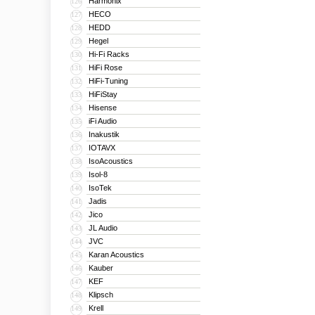
Harmonix
126
HECO
127
HEDD
128
Hegel
129
Hi-Fi Racks
130
HiFi Rose
131
HiFi-Tuning
132
HiFiStay
133
Hisense
134
iFi Audio
135
Inakustik
136
IOTAVX
137
IsoAcoustics
138
Isol-8
139
IsoTek
140
Jadis
141
Jico
142
JL Audio
143
JVC
144
Karan Acoustics
145
Kauber
146
KEF
147
Klipsch
148
Krell
149