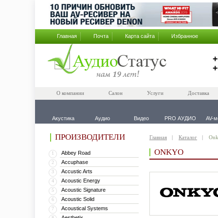
Главная
Почта
Карта сайта
Избранное
+
+
О компании
Салон
Услуги
Доставка
Акустика
Аудио
Видео
PRO АУДИО
AV-м
ПРОИЗВОДИТЕЛИ
Главная
Каталог
On
ONKYO
Abbey Road
1
Accuphase
2
Accustic Arts
3
Acoustic Energy
4
Acoustic Signature
5
Acoustic Solid
6
Acoustical Systems
7
Aesthetix
8