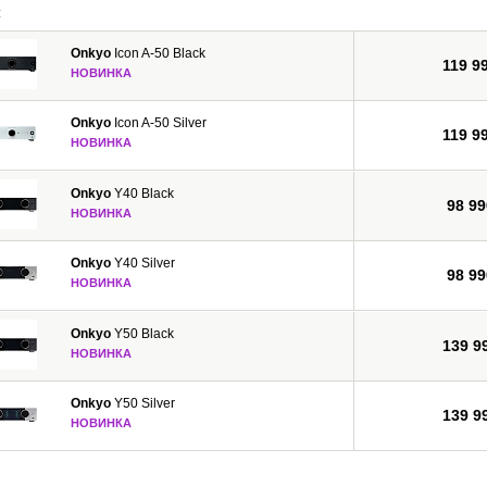
и
MA, WMA Lossless, FLAC, WAV, Ogg Vorbis, AAC, LPCM), прием передач интерн
Onkyo
Icon A-50 Black
ую версию HDMI с 3D, Audio Return Channel, Deep Color, x.v.Color, LipSync, 
119 9
НОВИНКА
и CEC, имеют 3-каскадную схему усиления мощности на дарлингтоновских тра
с помощью процессора Marvell Qdeo, обеспечивают прямое цифровое соедин
Onkyo
Icon A-50 Silver
 и Dolby Pro Logic IIz для новых каналов окружающего звука.
119 9
НОВИНКА
Onkyo
Y40 Black
98 99
НОВИНКА
Onkyo
Y40 Silver
98 99
НОВИНКА
Onkyo
Y50 Black
139 9
НОВИНКА
Onkyo
Y50 Silver
139 9
НОВИНКА