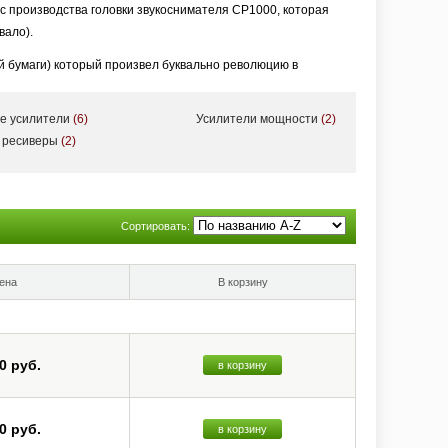
с производства головки звукоснимателя CP1000, которая
вало).
ой бумаги) который произвел буквально революцию в
а основе создаваемых ее инженерами материалов.
е усилители
(6)
Усилители мощности
(2)
многим позже компания завоевала признание как один из
 ресиверы
(2)
ыватель грампластинок и головки громкоговорителя, затем
й стереосистемы ST-55, качество звучания и оптимальная
ем. Два года спустя компания вышла на рынок с усилителем
Сортировать:
тов. Особенно было отмечено широкое использование
орых характерна не очень высокая стабильность настройки,
ена
В корзину
вой, но для повышения ее точности и стабильности
атору. Тогда же Onkyo начинает выпускать и
0 руб.
в корзину
фициальным ее названием. Год спустя в Германии
Corporation. Однако стереоаппаратура наивысшего качества
0 руб.
в корзину
-х) с регулярным обновлением в новых модификациях