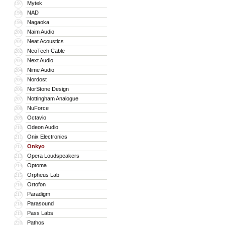
Mytek
197
NAD
198
Nagaoka
199
Naim Audio
200
Neat Acoustics
201
NeoTech Cable
202
Next Audio
203
Nime Audio
204
Nordost
205
NorStone Design
206
Nottingham Analogue
207
NuForce
208
Octavio
209
Odeon Audio
210
Onix Electronics
211
Onkyo
212
Opera Loudspeakers
213
Optoma
214
Orpheus Lab
215
Ortofon
216
Paradigm
217
Parasound
218
Pass Labs
219
Pathos
220