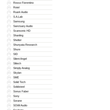
Rosso Fiorentino
268
Rotel
269
Ruark Audio
270
S.A.Lab
271
Samsung
272
Sanctuary Audio
273
Scansonic HD
274
Shanling
275
Shelter
276
Shunyata Research
277
Shure
278
SID
279
Silent Angel
280
Siltech
281
Simply Analog
282
Skylan
283
SME
284
Solid Tech
285
Solidsteel
286
Sonus Faber
287
Sony
288
Sorane
289
SOtM Audio
290