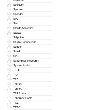
Soulnote
291
Soulution
292
Spectral
293
Spendor
294
SPL
295
Stax
296
Stealth Acoustics
297
Stewart
298
Stillpoints
299
Studio Connections
300
Sugden
301
Sumiko
302
SVS
303
Synergistic Research
304
System Audio
305
T.H.E.
306
T+A
307
TAD
308
Takumi
309
Tannoy
310
TARA Labs
311
Tchernov Cable
312
TCL
313
TEAC
314