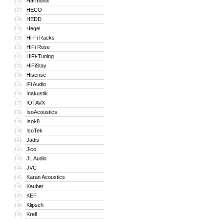
Harmonix
126
HECO
127
HEDD
128
Hegel
129
Hi-Fi Racks
130
HiFi Rose
131
HiFi-Tuning
132
HiFiStay
133
Hisense
134
iFi Audio
135
Inakustik
136
IOTAVX
137
IsoAcoustics
138
Isol-8
139
IsoTek
140
Jadis
141
Jico
142
JL Audio
143
JVC
144
Karan Acoustics
145
Kauber
146
KEF
147
Klipsch
148
Krell
149