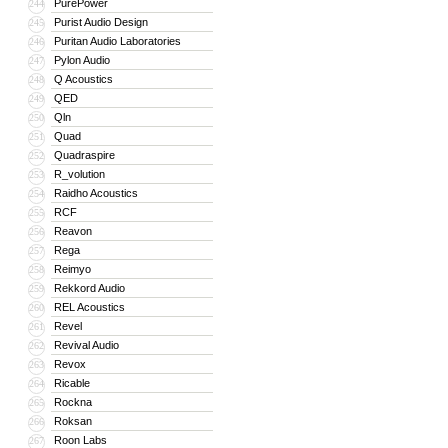
PurePower
244
Purist Audio Design
245
Puritan Audio Laboratories
246
Pylon Audio
247
Q Acoustics
248
QED
249
Qln
250
Quad
251
Quadraspire
252
R_volution
253
Raidho Acoustics
254
RCF
255
Reavon
256
Rega
257
Reimyo
258
Rekkord Audio
259
REL Acoustics
260
Revel
261
Revival Audio
262
Revox
263
Ricable
264
Rockna
265
Roksan
266
Roon Labs
267