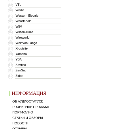
VTL
339
Wadia
340
Western Electric
341
Wharfedale
342
WiiM
343
Wilson Audio
344
Wireworld
345
Wolf von Langa
346
X-quisite
347
Yamaha
348
YBA
349
Zavfino
350
ZenSati
351
Zidoo
352
ИНФОРМАЦИЯ
ОБ АУДИОСТАТУСЕ
РОЗНИЧНАЯ ПРОДАЖА
ПОРТФОЛИО
СТАТЬИ И ОБЗОРЫ
НОВОСТИ
ОТЗЫВЫ