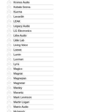
Kronos Audio
150
Kubala Sosna
151
Kuzma
152
Lavardin
153
LEAK
154
Legacy Audio
155
LG Electronics
156
Lithe Audio
157
Little Lab
158
Living Voice
159
Loewe
160
Lumin
161
Luxman
162
Lyra
163
Magico
164
Magnat
165
Magnepan
166
Magnetar
167
Manley
168
Marantz
169
Mark Levinson
170
Martin Logan
171
Matrix Audio
172
McIntosh
173