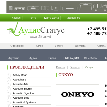
Главная
Почта
Карта сайта
Избранное
+7 495 51
+7 495 77
О компании
Салон
Услуги
Доставка
Оплата
Акустика
Аудио
Видео
PRO АУДИО
AV-мебель
К
ПРОИЗВОДИТЕЛИ
Главная
Каталог
Onkyo
ONKYO
Abbey Road
1
Accuphase
2
Accustic Arts
3
Н
Acoustic Energy
4
с
Acoustic Signature
5
в
Acoustic Solid
6
Acoustical Systems
7
В
Aesthetix
8