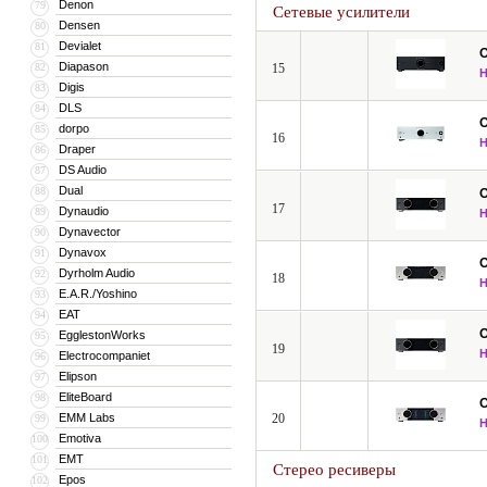
Denon
79
Сетевые усилители
локальную сеть (MP3, WMA, WMA Loss
Densen
80
Devialet
81
Они поддерживают новейшую версию HD
Diapason
82
15
CD, Multichannel PCM, и CEC, имею
Digis
83
HDMI до разрешения 4K с помощью п
DLS
84
декодируют Audyssey DSX и Dolby Pro
dorpo
85
16
Draper
86
DS Audio
87
Dual
88
17
Dynaudio
89
Dynavector
90
Dynavox
91
Dyrholm Audio
92
18
E.A.R./Yoshino
93
EAT
94
EgglestonWorks
95
19
Electrocompaniet
96
Elipson
97
EliteBoard
98
EMM Labs
20
99
Emotiva
100
EMT
101
Стерео ресиверы
Epos
102