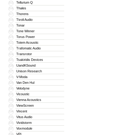
Tellurium Q
315
Thales
316
Thorens
317
Tivoli Audio
318
Tonar
319
Tone Winner
320
Torus Power
321
Totem Acoustic
322
Trafomatic Audio
323
Transrotor
324
Tsakiridis Devices
325
UandKSound
326
Unison Research
327
V-Moda
328
Van Den Hul
329
Velodyne
330
Vicoustic
331
Vienna Acoustics
332
ViewScreen
333
Vincent
334
Vitus Audio
335
Vividstorm
336
Voxmodule
337
VPI
338