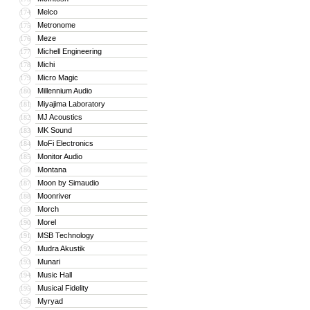
Melco
174
Metronome
175
Meze
176
Michell Engineering
177
Michi
178
Micro Magic
179
Millennium Audio
180
Miyajima Laboratory
181
MJ Acoustics
182
MK Sound
183
MoFi Electronics
184
Monitor Audio
185
Montana
186
Moon by Simaudio
187
Moonriver
188
Morch
189
Morel
190
MSB Technology
191
Mudra Akustik
192
Munari
193
Music Hall
194
Musical Fidelity
195
Myryad
196