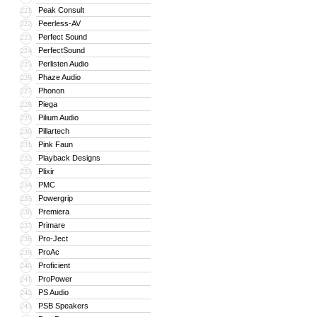
Peak Consult
221
Peerless-AV
222
Perfect Sound
223
PerfectSound
224
Perlisten Audio
225
Phaze Audio
226
Phonon
227
Piega
228
Pilium Audio
229
Pillartech
230
Pink Faun
231
Playback Designs
232
Plixir
233
PMC
234
Powergrip
235
Premiera
236
Primare
237
Pro-Ject
238
ProAc
239
Proficient
240
ProPower
241
PS Audio
242
PSB Speakers
243