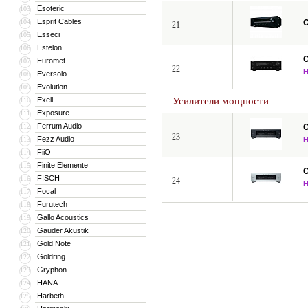
Esoteric
103
Esprit Cables
104
21
Esseci
105
Estelon
106
Euromet
107
22
Eversolo
108
Evolution
109
Exell
Усилители мощности
110
Exposure
111
Ferrum Audio
112
23
Fezz Audio
113
FiiO
114
Finite Elemente
115
FISCH
116
24
Focal
117
Furutech
118
Gallo Acoustics
119
Gauder Akustik
120
Gold Note
121
Goldring
122
Gryphon
123
HANA
124
Harbeth
125