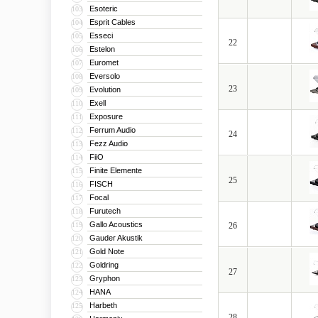
Esoteric
103
Esprit Cables
104
Esseci
105
22
Estelon
106
Euromet
107
Eversolo
108
23
Evolution
109
Exell
110
Exposure
111
Ferrum Audio
112
24
Fezz Audio
113
FiiO
114
Finite Elemente
115
25
FISCH
116
Focal
117
Furutech
118
Gallo Acoustics
119
26
Gauder Akustik
120
Gold Note
121
Goldring
122
27
Gryphon
123
HANA
124
Harbeth
125
28