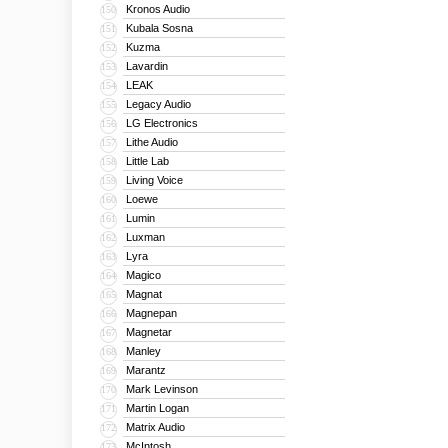
Kronos Audio
150
Kubala Sosna
151
Kuzma
152
Lavardin
153
LEAK
154
Legacy Audio
155
LG Electronics
156
Lithe Audio
157
Little Lab
158
Living Voice
159
Loewe
160
Lumin
161
Luxman
162
Lyra
163
Magico
164
Magnat
165
Magnepan
166
Magnetar
167
Manley
168
Marantz
169
Mark Levinson
170
Martin Logan
171
Matrix Audio
172
McIntosh
173