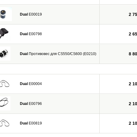
2 7
Dual
E00019
2 6
Dual
E00798
8 8
Dual
Противовес для CS550/CS600 (E0210)
2 1
Dual
E00004
2 1
Dual
E00796
2 1
Dual
E00819