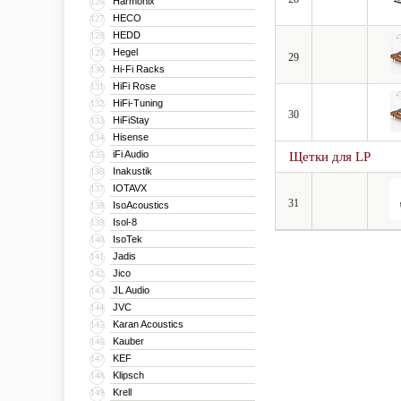
Harmonix
126
HECO
127
HEDD
128
Hegel
129
29
Hi-Fi Racks
130
HiFi Rose
131
HiFi-Tuning
132
30
HiFiStay
133
Hisense
134
iFi Audio
135
Щетки для LP
Inakustik
136
IOTAVX
137
31
IsoAcoustics
138
Isol-8
139
IsoTek
140
Jadis
141
Jico
142
JL Audio
143
JVC
144
Karan Acoustics
145
Kauber
146
KEF
147
Klipsch
148
Krell
149