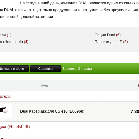
На сегодняшний день, компания DUAL является одним из самых 
я DUAL отличает тщательно продуманная конструкция и без преувеличения 
и в своей ценовой категории.
теля
(1)
Опции Dual
(6)
а (Headshell)
(4)
Пассики для LP
(3)
йс-лист с фото
Сравнить
В списке:
0
товара
Имя
ателя
7 3
Dual
Картридж для CS 410 (E00968)
жа (Headshell)