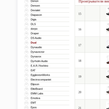
Проигрыватели ви
Denon
79
Densen
80
Devialet
81
15
Diapason
82
Digis
83
DLS
84
dorpo
85
16
Draper
86
DS Audio
87
Dual
88
17
Dynaudio
89
Dynavector
90
Dynavox
91
18
Dyrholm Audio
92
E.A.R./Yoshino
93
EAT
94
EgglestonWorks
95
19
Electrocompaniet
96
Elipson
97
EliteBoard
98
20
EMM Labs
99
Emotiva
100
EMT
101
Epos
102
21