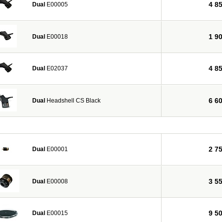
4 8
Dual
E00005
1 9
Dual
E00018
4 8
Dual
E02037
6 6
Dual
Headshell CS Black
2 7
Dual
E00001
3 5
Dual
E00008
9 5
Dual
E00015