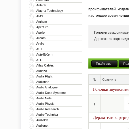
Airtech
9
проигрывателей. Издели
Aktyna Technology
10
настоящее время лучшим
AMS
11
Anthem
12
Apertura
13
Головки звукоснима
Apollo
14
Arcam
15
Держатели картридж
Arylic
16
AST
17
Astell&Kern
18
ATC
19
Прайс-лист
Пра
Atlas Cables
20
Audeze
21
Audia Flight
22
№
Сравнить
Audience
23
Audio Analogue
24
Головки звукосним
Audio Desk Systeme
25
Audio Note
26
Audio Physic
27
1
Audio Research
28
Audio-Technica
29
Держатели картрид
Audiolab
30
Audionet
31