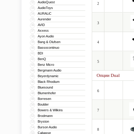
AudioQuest
32
2
AudioToys
33
AURALiC
34
Aurender
35
3
AVID
36
Axxess
37
Ayon Audio
38
Bang & Olufsen
4
39
Bassocontinuo
40
BDI
41
BenQ
42
5
Benz Micro
43
Bergmann Audio
44
Опции Dual
Beyerdynamic
45
Black Rhodium
46
Bluesound
47
6
Blumenhofer
48
Borresen
49
Boulder
50
Bowers & Wilkins
7
51
Brodmann
52
Bryston
53
Burson Audio
54
8
Cabasse
55