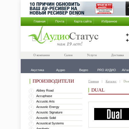
Главная
Почта
Карта сайта
Избранное
+
+
О компании
Салон
Услуги
Доставка
Акустика
Аудио
Видео
PRO АУДИО
AV-м
ПРОИЗВОДИТЕЛИ
Главная
Каталог
Dua
DUAL
Abbey Road
1
Accuphase
2
Accustic Arts
3
Acoustic Energy
4
Acoustic Signature
5
Acoustic Solid
6
Acoustical Systems
7
Aesthetix
8