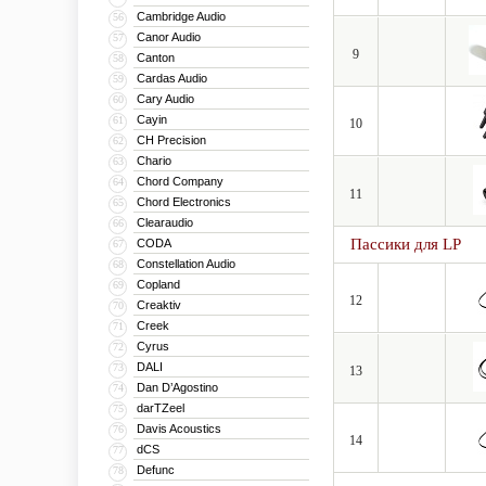
Cambridge Audio
56
Canor Audio
57
9
Canton
58
Cardas Audio
59
Cary Audio
60
Cayin
61
10
CH Precision
62
Chario
63
Chord Company
64
11
Chord Electronics
65
Clearaudio
66
Пассики для LP
CODA
67
Constellation Audio
68
Copland
69
12
Creaktiv
70
Creek
71
Cyrus
72
DALI
73
13
Dan D’Agostino
74
darTZeel
75
Davis Acoustics
76
14
dCS
77
Defunc
78