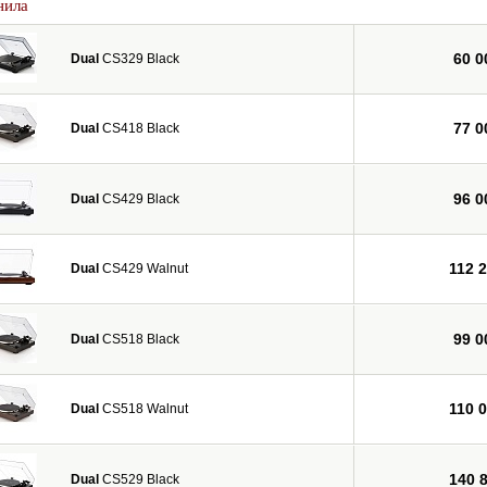
нила
60 0
Dual
CS329 Black
77 0
Dual
CS418 Black
96 0
Dual
CS429 Black
112 
Dual
CS429 Walnut
99 0
Dual
CS518 Black
110 
Dual
CS518 Walnut
140 
Dual
CS529 Black