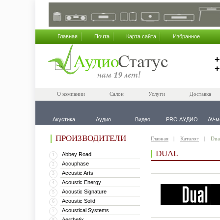
Главная
Почта
Карта сайта
Избранное
+
+
О компании
Салон
Услуги
Доставка
Акустика
Аудио
Видео
PRO АУДИО
AV-м
ПРОИЗВОДИТЕЛИ
Главная
Каталог
Dua
DUAL
Abbey Road
1
Accuphase
2
Accustic Arts
3
Acoustic Energy
4
Acoustic Signature
5
Acoustic Solid
6
Acoustical Systems
7
Aesthetix
8