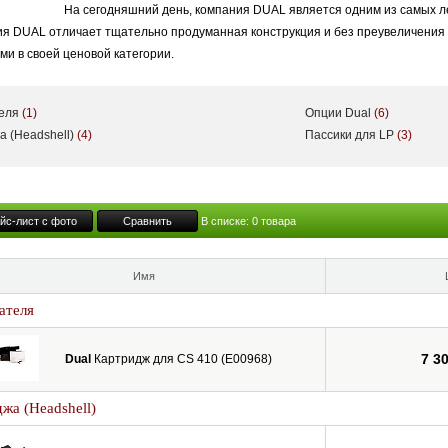
На сегодняшний день, компания DUAL является одним из самых 
я DUAL отличает тщательно продуманная конструкция и без преувеличения 
и в своей ценовой категории.
теля
(1)
Опции Dual
(6)
а (Headshell)
(4)
Пассики для LP
(3)
йс-лист с фото
Сравнить
В списке:
0
товара
Имя
ателя
7 3
Dual
Картридж для CS 410 (E00968)
жа (Headshell)