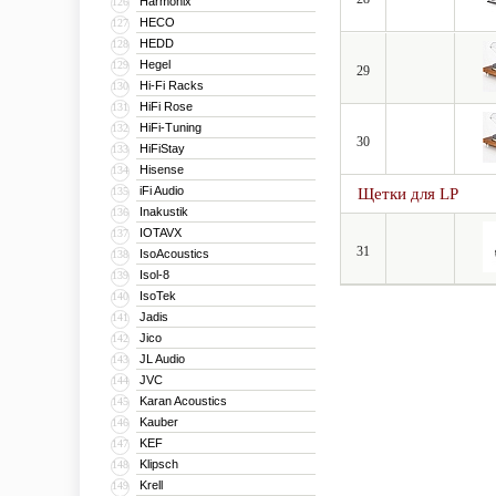
Harmonix
126
HECO
127
HEDD
128
Hegel
129
29
Hi-Fi Racks
130
HiFi Rose
131
HiFi-Tuning
132
30
HiFiStay
133
Hisense
134
iFi Audio
135
Щетки для LP
Inakustik
136
IOTAVX
137
31
IsoAcoustics
138
Isol-8
139
IsoTek
140
Jadis
141
Jico
142
JL Audio
143
JVC
144
Karan Acoustics
145
Kauber
146
KEF
147
Klipsch
148
Krell
149