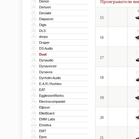
Проигрыватели ви
Denon
79
Densen
80
Devialet
81
15
Diapason
82
Digis
83
DLS
84
dorpo
85
16
Draper
86
DS Audio
87
Dual
88
17
Dynaudio
89
Dynavector
90
Dynavox
91
18
Dyrholm Audio
92
E.A.R./Yoshino
93
EAT
94
EgglestonWorks
95
19
Electrocompaniet
96
Elipson
97
EliteBoard
98
20
EMM Labs
99
Emotiva
100
EMT
101
Epos
102
21