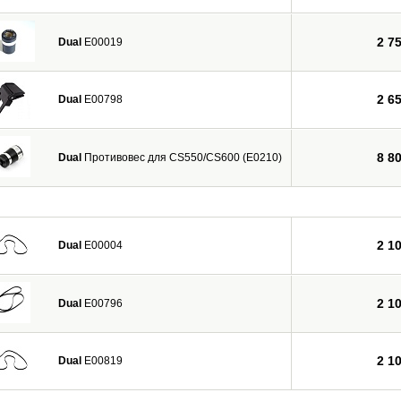
2 7
Dual
E00019
2 6
Dual
E00798
8 8
Dual
Противовес для CS550/CS600 (E0210)
2 1
Dual
E00004
2 1
Dual
E00796
2 1
Dual
E00819