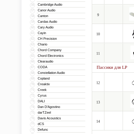
Cambridge Audio
56
Canor Audio
57
9
Canton
58
Cardas Audio
59
Cary Audio
60
Cayin
61
10
CH Precision
62
Chario
63
Chord Company
64
11
Chord Electronics
65
Clearaudio
66
Пассики для LP
CODA
67
Constellation Audio
68
Copland
69
12
Creaktiv
70
Creek
71
Cyrus
72
DALI
73
13
Dan D’Agostino
74
darTZeel
75
Davis Acoustics
76
14
dCS
77
Defunc
78