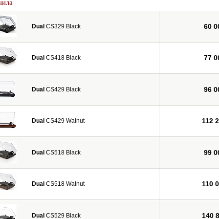
нила
60 0
Dual
CS329 Black
77 0
Dual
CS418 Black
96 0
Dual
CS429 Black
112 
Dual
CS429 Walnut
99 0
Dual
CS518 Black
110 
Dual
CS518 Walnut
140 
Dual
CS529 Black