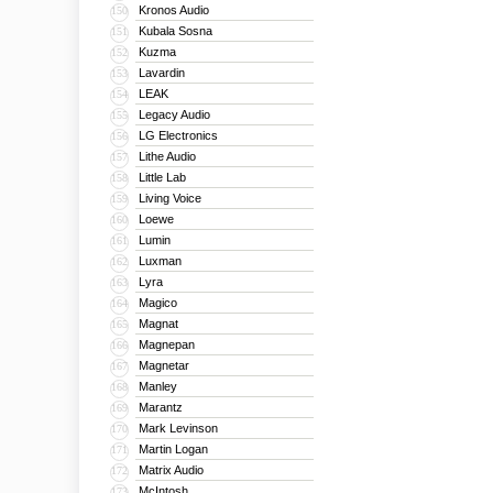
Kronos Audio
150
Kubala Sosna
151
Kuzma
152
Lavardin
153
LEAK
154
Legacy Audio
155
LG Electronics
156
Lithe Audio
157
Little Lab
158
Living Voice
159
Loewe
160
Lumin
161
Luxman
162
Lyra
163
Magico
164
Magnat
165
Magnepan
166
Magnetar
167
Manley
168
Marantz
169
Mark Levinson
170
Martin Logan
171
Matrix Audio
172
McIntosh
173