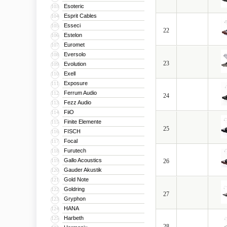
Esoteric
103
Esprit Cables
104
Esseci
105
22
Estelon
106
Euromet
107
Eversolo
108
23
Evolution
109
Exell
110
Exposure
111
Ferrum Audio
112
24
Fezz Audio
113
FiiO
114
Finite Elemente
115
25
FISCH
116
Focal
117
Furutech
118
Gallo Acoustics
119
26
Gauder Akustik
120
Gold Note
121
Goldring
122
27
Gryphon
123
HANA
124
Harbeth
125
28