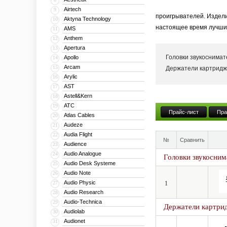
Airtech
9
проигрывателей. Издели
Aktyna Technology
10
настоящее время лучшим
AMS
11
Anthem
12
Apertura
13
Головки звукоснима
Apollo
14
Arcam
15
Держатели картридж
Arylic
16
AST
17
Astell&Kern
18
ATC
19
Прайс-лист
Пра
Atlas Cables
20
Audeze
21
Audia Flight
22
№
Сравнить
Audience
23
Audio Analogue
24
Головки звукосним
Audio Desk Systeme
25
Audio Note
26
Audio Physic
27
1
Audio Research
28
Audio-Technica
29
Держатели картрид
Audiolab
30
Audionet
31