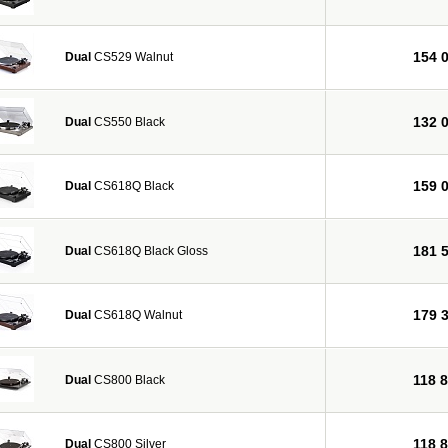
154 
Dual
CS529 Walnut
132 
Dual
CS550 Black
159 
Dual
CS618Q Black
181 
Dual
CS618Q Black Gloss
179 
Dual
CS618Q Walnut
118 
Dual
CS800 Black
118 
Dual
CS800 Silver