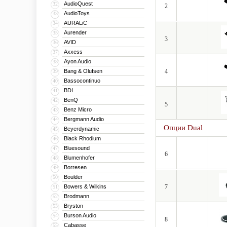
AudioQuest
32
2
AudioToys
33
AURALiC
34
Aurender
35
3
AVID
36
Axxess
37
Ayon Audio
38
Bang & Olufsen
4
39
Bassocontinuo
40
BDI
41
BenQ
42
5
Benz Micro
43
Bergmann Audio
44
Опции Dual
Beyerdynamic
45
Black Rhodium
46
Bluesound
47
6
Blumenhofer
48
Borresen
49
Boulder
50
Bowers & Wilkins
7
51
Brodmann
52
Bryston
53
Burson Audio
54
8
Cabasse
55