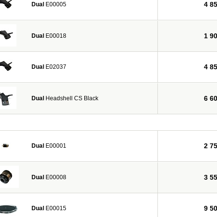
4 8
Dual
E00005
1 9
Dual
E00018
4 8
Dual
E02037
6 6
Dual
Headshell CS Black
2 7
Dual
E00001
3 5
Dual
E00008
9 5
Dual
E00015