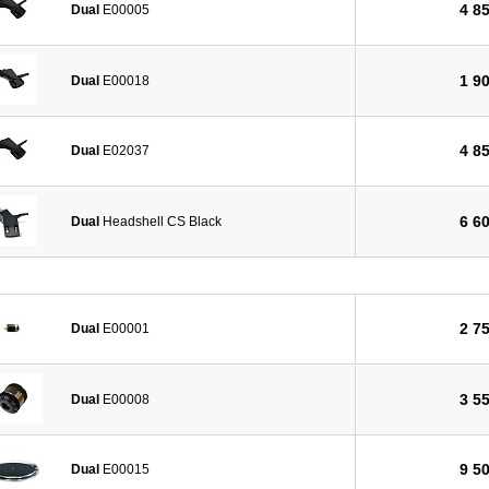
4 8
Dual
E00005
1 9
Dual
E00018
4 8
Dual
E02037
6 6
Dual
Headshell CS Black
2 7
Dual
E00001
3 5
Dual
E00008
9 5
Dual
E00015