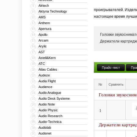
Airtech
9
проигрывателей. Издели
Aktyna Technology
10
настоящее время лучшим
AMS
11
Anthem
12
Apertura
13
Головки звукоснима
Apollo
14
Arcam
15
Держатели картридж
Arylic
16
AST
17
Astell&Kern
18
ATC
19
Прайс-лист
Пра
Atlas Cables
20
Audeze
21
Audia Flight
22
№
Сравнить
Audience
23
Audio Analogue
24
Головки звукосним
Audio Desk Systeme
25
Audio Note
26
Audio Physic
27
1
Audio Research
28
Audio-Technica
29
Держатели картрид
Audiolab
30
Audionet
31