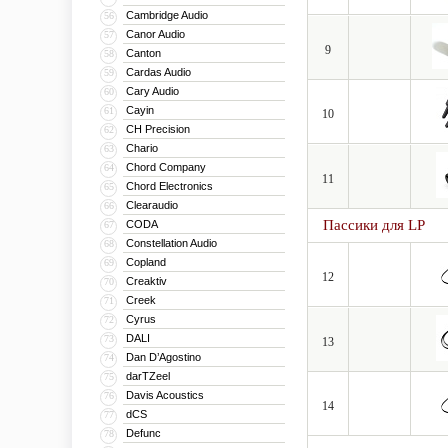
Cambridge Audio
56
Canor Audio
57
9
Canton
58
Cardas Audio
59
Cary Audio
60
Cayin
61
10
CH Precision
62
Chario
63
Chord Company
64
11
Chord Electronics
65
Clearaudio
66
Пассики для LP
CODA
67
Constellation Audio
68
Copland
69
12
Creaktiv
70
Creek
71
Cyrus
72
DALI
73
13
Dan D’Agostino
74
darTZeel
75
Davis Acoustics
76
14
dCS
77
Defunc
78