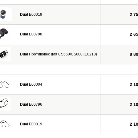
2 7
Dual
E00019
2 6
Dual
E00798
8 8
Dual
Противовес для CS550/CS600 (E0210)
2 1
Dual
E00004
2 1
Dual
E00796
2 1
Dual
E00819