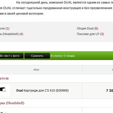
На сегодняшний день, компания DUAL является одним из самых 
я DUAL отличает тщательно продуманная конструкция и без преувеличения 
и в своей ценовой категории.
теля
(1)
Опции Dual
(6)
а (Headshell)
(4)
Пассики для LP
(3)
йс-лист с фото
Сравнить
В списке:
0
товара
Имя
ателя
7 3
Dual
Картридж для CS 410 (E00968)
жа (Headshell)