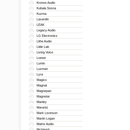
Kronos Audio
150
Kubala Sosna
151
Kuzma
152
Lavardin
153
LEAK
154
Legacy Audio
155
LG Electronics
156
Lithe Audio
157
Little Lab
158
Living Voice
159
Loewe
160
Lumin
161
Luxman
162
Lyra
163
Magico
164
Magnat
165
Magnepan
166
Magnetar
167
Manley
168
Marantz
169
Mark Levinson
170
Martin Logan
171
Matrix Audio
172
McIntosh
173