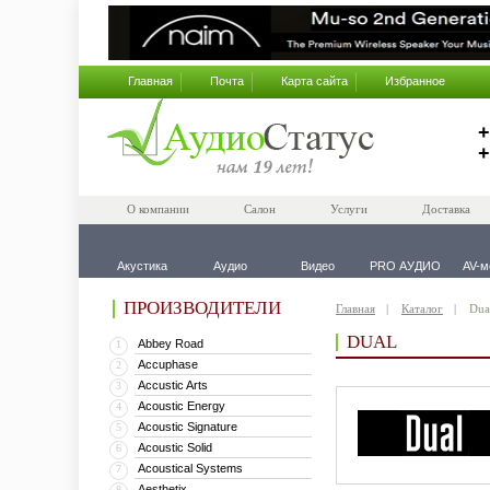
Главная
Почта
Карта сайта
Избранное
+
+
О компании
Салон
Услуги
Доставка
Акустика
Аудио
Видео
PRO АУДИО
AV-м
ПРОИЗВОДИТЕЛИ
Главная
Каталог
Dua
DUAL
Abbey Road
1
Accuphase
2
Accustic Arts
3
Acoustic Energy
4
Acoustic Signature
5
Acoustic Solid
6
Acoustical Systems
7
Aesthetix
8