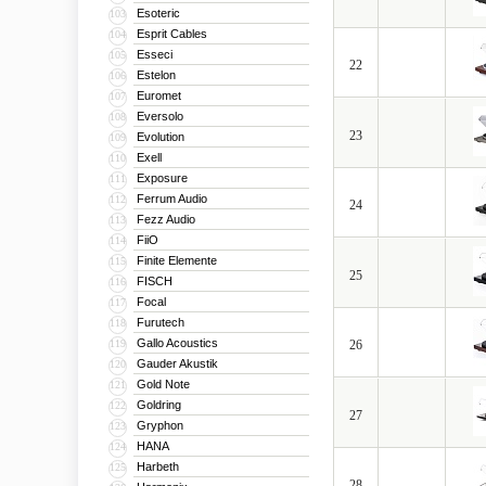
Esoteric
103
Esprit Cables
104
Esseci
105
22
Estelon
106
Euromet
107
Eversolo
108
23
Evolution
109
Exell
110
Exposure
111
Ferrum Audio
112
24
Fezz Audio
113
FiiO
114
Finite Elemente
115
25
FISCH
116
Focal
117
Furutech
118
Gallo Acoustics
119
26
Gauder Akustik
120
Gold Note
121
Goldring
122
27
Gryphon
123
HANA
124
Harbeth
125
28