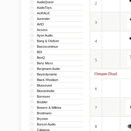
AudioQuest
32
2
AudioToys
33
AURALiC
34
Aurender
35
3
AVID
36
Axxess
37
Ayon Audio
38
Bang & Olufsen
4
39
Bassocontinuo
40
BDI
41
BenQ
42
5
Benz Micro
43
Bergmann Audio
44
Опции Dual
Beyerdynamic
45
Black Rhodium
46
Bluesound
47
6
Blumenhofer
48
Borresen
49
Boulder
50
Bowers & Wilkins
7
51
Brodmann
52
Bryston
53
Burson Audio
54
8
Cabasse
55