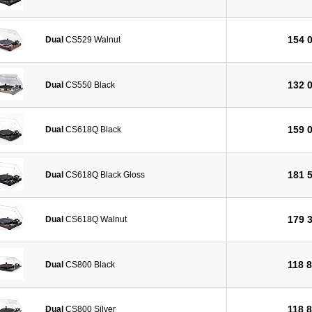
154 
Dual
CS529 Walnut
132 
Dual
CS550 Black
159 
Dual
CS618Q Black
181 
Dual
CS618Q Black Gloss
179 
Dual
CS618Q Walnut
118 
Dual
CS800 Black
118 
Dual
CS800 Silver