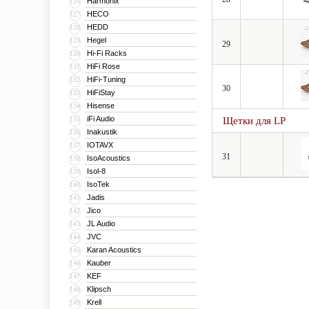
Harmonix
126
HECO
127
HEDD
128
Hegel
129
29
Hi-Fi Racks
130
HiFi Rose
131
HiFi-Tuning
132
30
HiFiStay
133
Hisense
134
iFi Audio
135
Щетки для LP
Inakustik
136
IOTAVX
137
31
IsoAcoustics
138
Isol-8
139
IsoTek
140
Jadis
141
Jico
142
JL Audio
143
JVC
144
Karan Acoustics
145
Kauber
146
KEF
147
Klipsch
148
Krell
149