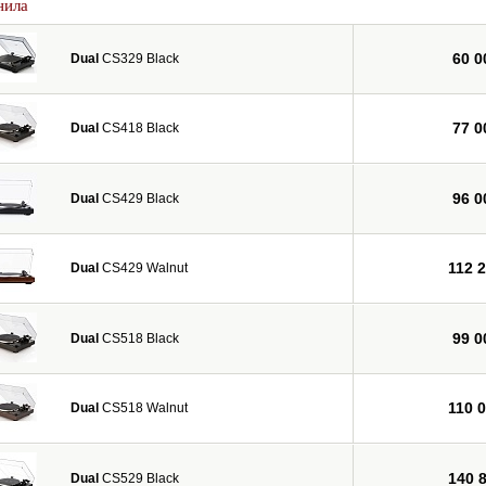
нила
60 0
Dual
CS329 Black
77 0
Dual
CS418 Black
96 0
Dual
CS429 Black
112 
Dual
CS429 Walnut
99 0
Dual
CS518 Black
110 
Dual
CS518 Walnut
140 
Dual
CS529 Black