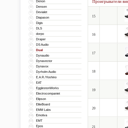
Проигрыватели ви
Denon
79
Densen
80
Devialet
81
15
Diapason
82
Digis
83
DLS
84
dorpo
85
16
Draper
86
DS Audio
87
Dual
88
17
Dynaudio
89
Dynavector
90
Dynavox
91
18
Dyrholm Audio
92
E.A.R./Yoshino
93
EAT
94
EgglestonWorks
95
19
Electrocompaniet
96
Elipson
97
EliteBoard
98
20
EMM Labs
99
Emotiva
100
EMT
101
Epos
102
21