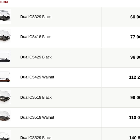
нила
60 0
Dual
CS329 Black
77 0
Dual
CS418 Black
96 0
Dual
CS429 Black
112 
Dual
CS429 Walnut
99 0
Dual
CS518 Black
110 
Dual
CS518 Walnut
140 
Dual
CS529 Black