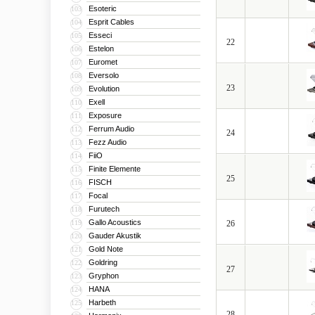
Esoteric
103
Esprit Cables
104
Esseci
105
22
Estelon
106
Euromet
107
Eversolo
108
23
Evolution
109
Exell
110
Exposure
111
Ferrum Audio
112
24
Fezz Audio
113
FiiO
114
Finite Elemente
115
25
FISCH
116
Focal
117
Furutech
118
Gallo Acoustics
119
26
Gauder Akustik
120
Gold Note
121
Goldring
122
27
Gryphon
123
HANA
124
Harbeth
125
28