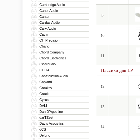
Cambridge Audio
56
Canor Audio
57
9
Canton
58
Cardas Audio
59
Cary Audio
60
Cayin
61
10
CH Precision
62
Chario
63
Chord Company
64
11
Chord Electronics
65
Clearaudio
66
Пассики для LP
CODA
67
Constellation Audio
68
Copland
69
12
Creaktiv
70
Creek
71
Cyrus
72
DALI
73
13
Dan D’Agostino
74
darTZeel
75
Davis Acoustics
76
14
dCS
77
Defunc
78