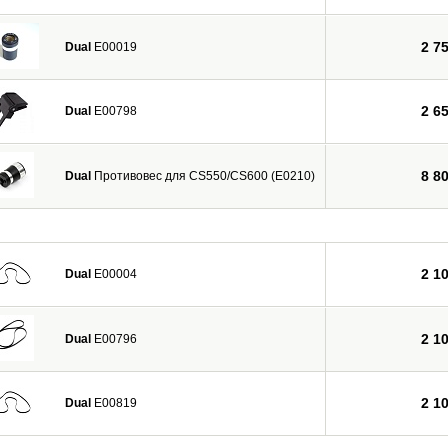
2 7
Dual
E00019
2 6
Dual
E00798
8 8
Dual
Противовес для CS550/CS600 (E0210)
2 1
Dual
E00004
2 1
Dual
E00796
2 1
Dual
E00819