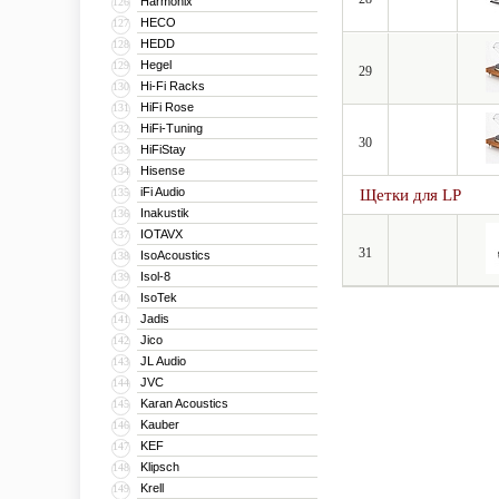
Harmonix
126
HECO
127
HEDD
128
Hegel
129
29
Hi-Fi Racks
130
HiFi Rose
131
HiFi-Tuning
132
30
HiFiStay
133
Hisense
134
iFi Audio
135
Щетки для LP
Inakustik
136
IOTAVX
137
31
IsoAcoustics
138
Isol-8
139
IsoTek
140
Jadis
141
Jico
142
JL Audio
143
JVC
144
Karan Acoustics
145
Kauber
146
KEF
147
Klipsch
148
Krell
149