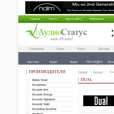
Главная
Почта
Карта сайта
Избранное
+
+
О компании
Салон
Услуги
Доставка
Акустика
Аудио
Видео
PRO АУДИО
AV-м
ПРОИЗВОДИТЕЛИ
Главная
Каталог
Dua
DUAL
Abbey Road
1
Accuphase
2
Accustic Arts
3
Acoustic Energy
4
Acoustic Signature
5
Acoustic Solid
6
Acoustical Systems
7
Aesthetix
8