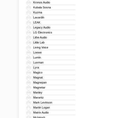
Kronos Audio
150
Kubala Sosna
151
Kuzma
152
Lavardin
153
LEAK
154
Legacy Audio
155
LG Electronics
156
Lithe Audio
157
Little Lab
158
Living Voice
159
Loewe
160
Lumin
161
Luxman
162
Lyra
163
Magico
164
Magnat
165
Magnepan
166
Magnetar
167
Manley
168
Marantz
169
Mark Levinson
170
Martin Logan
171
Matrix Audio
172
McIntosh
173