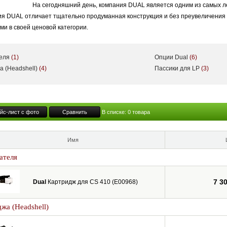
На сегодняшний день, компания DUAL является одним из самых 
я DUAL отличает тщательно продуманная конструкция и без преувеличения 
и в своей ценовой категории.
теля
(1)
Опции Dual
(6)
а (Headshell)
(4)
Пассики для LP
(3)
йс-лист с фото
Сравнить
В списке:
0
товара
Имя
ателя
7 3
Dual
Картридж для CS 410 (E00968)
жа (Headshell)