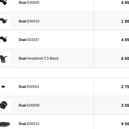
4 8
Dual
E00005
1 9
Dual
E00018
4 8
Dual
E02037
6 6
Dual
Headshell CS Black
2 7
Dual
E00001
3 5
Dual
E00008
9 5
Dual
E00015