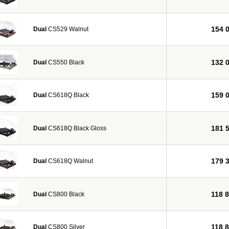
154 
Dual
CS529 Walnut
132 
Dual
CS550 Black
159 
Dual
CS618Q Black
181 
Dual
CS618Q Black Gloss
179 
Dual
CS618Q Walnut
118 
Dual
CS800 Black
118 
Dual
CS800 Silver