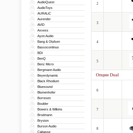
AudioQuest
32
2
AudioToys
33
AURALiC
34
Aurender
35
3
AVID
36
Axxess
37
Ayon Audio
38
Bang & Olufsen
4
39
Bassocontinuo
40
BDI
41
BenQ
42
5
Benz Micro
43
Bergmann Audio
44
Опции Dual
Beyerdynamic
45
Black Rhodium
46
Bluesound
47
6
Blumenhofer
48
Borresen
49
Boulder
50
Bowers & Wilkins
7
51
Brodmann
52
Bryston
53
Burson Audio
54
8
Cabasse
55