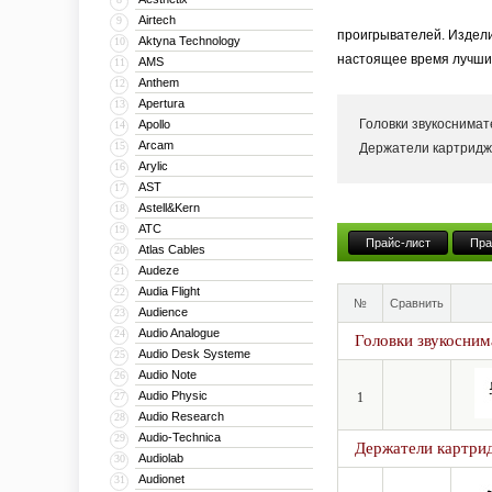
Airtech
9
проигрывателей. Издели
Aktyna Technology
10
настоящее время лучшим
AMS
11
Anthem
12
Apertura
13
Головки звукоснима
Apollo
14
Arcam
15
Держатели картридж
Arylic
16
AST
17
Astell&Kern
18
ATC
19
Прайс-лист
Пра
Atlas Cables
20
Audeze
21
Audia Flight
22
№
Сравнить
Audience
23
Audio Analogue
24
Головки звукосним
Audio Desk Systeme
25
Audio Note
26
Audio Physic
27
1
Audio Research
28
Audio-Technica
29
Держатели картрид
Audiolab
30
Audionet
31