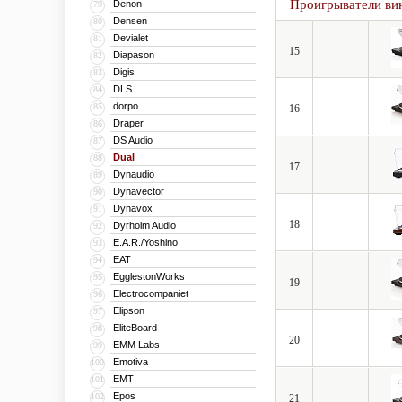
Проигрыватели ви
Denon
79
Densen
80
Devialet
81
15
Diapason
82
Digis
83
DLS
84
dorpo
85
16
Draper
86
DS Audio
87
Dual
88
17
Dynaudio
89
Dynavector
90
Dynavox
91
18
Dyrholm Audio
92
E.A.R./Yoshino
93
EAT
94
EgglestonWorks
95
19
Electrocompaniet
96
Elipson
97
EliteBoard
98
20
EMM Labs
99
Emotiva
100
EMT
101
Epos
102
21