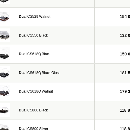
154 
Dual
CS529 Walnut
132 
Dual
CS550 Black
159 
Dual
CS618Q Black
181 
Dual
CS618Q Black Gloss
179 
Dual
CS618Q Walnut
118 
Dual
CS800 Black
118 
Dual
CS800 Silver