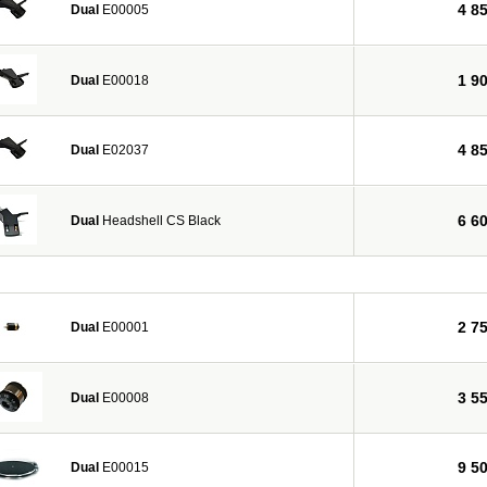
4 8
Dual
E00005
1 9
Dual
E00018
4 8
Dual
E02037
6 6
Dual
Headshell CS Black
2 7
Dual
E00001
3 5
Dual
E00008
9 5
Dual
E00015