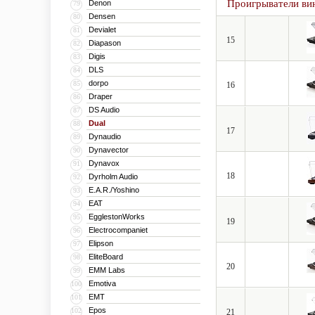
Проигрыватели ви
Denon
79
Densen
80
Devialet
81
15
Diapason
82
Digis
83
DLS
84
dorpo
85
16
Draper
86
DS Audio
87
Dual
88
17
Dynaudio
89
Dynavector
90
Dynavox
91
18
Dyrholm Audio
92
E.A.R./Yoshino
93
EAT
94
EgglestonWorks
95
19
Electrocompaniet
96
Elipson
97
EliteBoard
98
20
EMM Labs
99
Emotiva
100
EMT
101
Epos
102
21