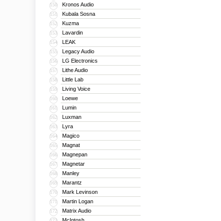
Kronos Audio
150
Kubala Sosna
151
Kuzma
152
Lavardin
153
LEAK
154
Legacy Audio
155
LG Electronics
156
Lithe Audio
157
Little Lab
158
Living Voice
159
Loewe
160
Lumin
161
Luxman
162
Lyra
163
Magico
164
Magnat
165
Magnepan
166
Magnetar
167
Manley
168
Marantz
169
Mark Levinson
170
Martin Logan
171
Matrix Audio
172
McIntosh
173