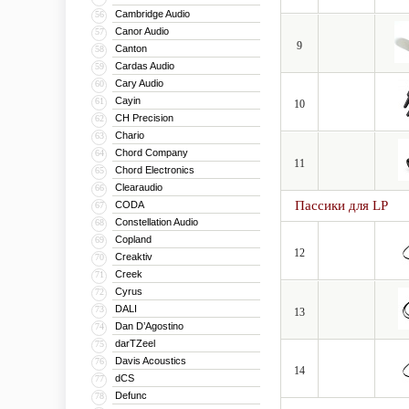
Cambridge Audio
56
Canor Audio
57
9
Canton
58
Cardas Audio
59
Cary Audio
60
Cayin
61
10
CH Precision
62
Chario
63
Chord Company
64
11
Chord Electronics
65
Clearaudio
66
Пассики для LP
CODA
67
Constellation Audio
68
Copland
69
12
Creaktiv
70
Creek
71
Cyrus
72
DALI
73
13
Dan D’Agostino
74
darTZeel
75
Davis Acoustics
76
14
dCS
77
Defunc
78