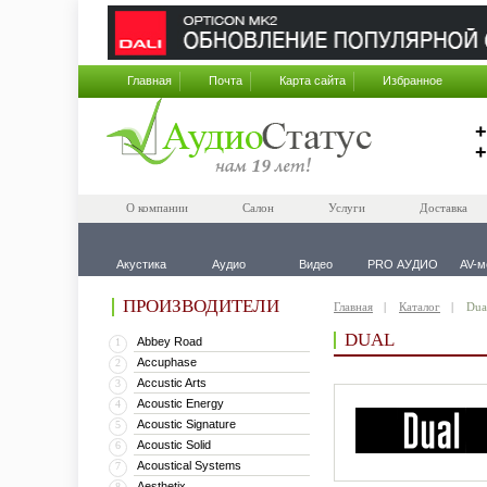
Главная
Почта
Карта сайта
Избранное
+
+
О компании
Салон
Услуги
Доставка
Акустика
Аудио
Видео
PRO АУДИО
AV-м
ПРОИЗВОДИТЕЛИ
Главная
Каталог
Dua
DUAL
Abbey Road
1
Accuphase
2
Accustic Arts
3
Acoustic Energy
4
Acoustic Signature
5
Acoustic Solid
6
Acoustical Systems
7
Aesthetix
8