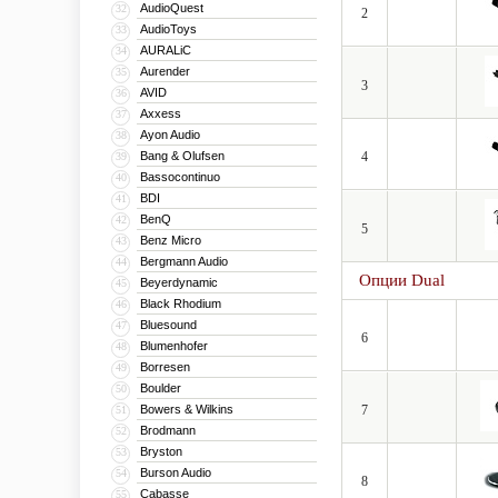
AudioQuest
32
2
AudioToys
33
AURALiC
34
Aurender
35
3
AVID
36
Axxess
37
Ayon Audio
38
Bang & Olufsen
4
39
Bassocontinuo
40
BDI
41
BenQ
42
5
Benz Micro
43
Bergmann Audio
44
Опции Dual
Beyerdynamic
45
Black Rhodium
46
Bluesound
47
6
Blumenhofer
48
Borresen
49
Boulder
50
Bowers & Wilkins
7
51
Brodmann
52
Bryston
53
Burson Audio
54
8
Cabasse
55