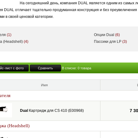
На сегодняшний день, компания DUAL является одним из самых 
я DUAL отличает тщательно продуманная конструкция и без преувеличения 
и в своей ценовой категории.
теля
(1)
Опции Dual
(6)
а (Headshell)
(4)
Пассики для LP
(3)
йс-лист с фото
Сравнить
В списке:
0
товара
Имя
ателя
7 3
Dual
Картридж для CS 410 (E00968)
жа (Headshell)