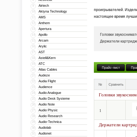
Airtech
9
проигрывателей. Издели
Aktyna Technology
10
настоящее время лучшим
AMS
11
Anthem
12
Apertura
13
Головки звукоснима
Apollo
14
Arcam
15
Держатели картридж
Arylic
16
AST
17
Astell&Kern
18
ATC
19
Прайс-лист
Пра
Atlas Cables
20
Audeze
21
Audia Flight
22
№
Сравнить
Audience
23
Audio Analogue
24
Головки звукосним
Audio Desk Systeme
25
Audio Note
26
Audio Physic
27
1
Audio Research
28
Audio-Technica
29
Держатели картрид
Audiolab
30
Audionet
31