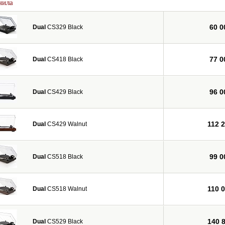
нила
60 0
Dual
CS329 Black
77 0
Dual
CS418 Black
96 0
Dual
CS429 Black
112 
Dual
CS429 Walnut
99 0
Dual
CS518 Black
110 
Dual
CS518 Walnut
140 
Dual
CS529 Black