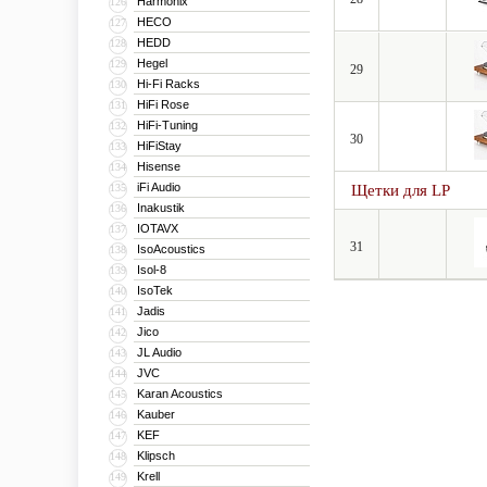
Harmonix
126
HECO
127
HEDD
128
Hegel
129
29
Hi-Fi Racks
130
HiFi Rose
131
HiFi-Tuning
132
30
HiFiStay
133
Hisense
134
iFi Audio
135
Щетки для LP
Inakustik
136
IOTAVX
137
31
IsoAcoustics
138
Isol-8
139
IsoTek
140
Jadis
141
Jico
142
JL Audio
143
JVC
144
Karan Acoustics
145
Kauber
146
KEF
147
Klipsch
148
Krell
149