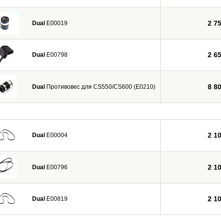
2 7
Dual
E00019
2 6
Dual
E00798
8 8
Dual
Противовес для CS550/CS600 (E0210)
2 1
Dual
E00004
2 1
Dual
E00796
2 1
Dual
E00819