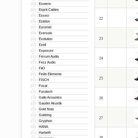
Esoteric
103
Esprit Cables
104
Esseci
105
22
Estelon
106
Euromet
107
Eversolo
108
23
Evolution
109
Exell
110
Exposure
111
Ferrum Audio
112
24
Fezz Audio
113
FiiO
114
Finite Elemente
115
25
FISCH
116
Focal
117
Furutech
118
Gallo Acoustics
119
26
Gauder Akustik
120
Gold Note
121
Goldring
122
27
Gryphon
123
HANA
124
Harbeth
125
28