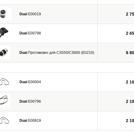
2 7
Dual
E00019
2 6
Dual
E00798
8 8
Dual
Противовес для CS550/CS600 (E0210)
2 1
Dual
E00004
2 1
Dual
E00796
2 1
Dual
E00819