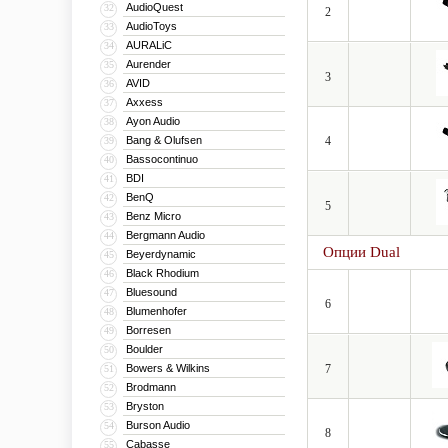
AudioQuest
32
2
AudioToys
33
AURALiC
34
Aurender
35
3
AVID
36
Axxess
37
Ayon Audio
38
Bang & Olufsen
4
39
Bassocontinuo
40
BDI
41
BenQ
42
5
Benz Micro
43
Bergmann Audio
44
Опции Dual
Beyerdynamic
45
Black Rhodium
46
Bluesound
47
6
Blumenhofer
48
Borresen
49
Boulder
50
Bowers & Wilkins
7
51
Brodmann
52
Bryston
53
Burson Audio
54
8
Cabasse
55