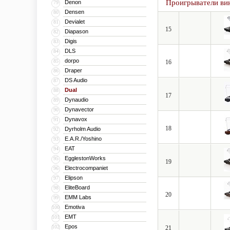
Проигрыватели ви
Denon
79
Densen
80
Devialet
81
15
Diapason
82
Digis
83
DLS
84
dorpo
85
16
Draper
86
DS Audio
87
Dual
88
17
Dynaudio
89
Dynavector
90
Dynavox
91
18
Dyrholm Audio
92
E.A.R./Yoshino
93
EAT
94
EgglestonWorks
95
19
Electrocompaniet
96
Elipson
97
EliteBoard
98
20
EMM Labs
99
Emotiva
100
EMT
101
Epos
102
21