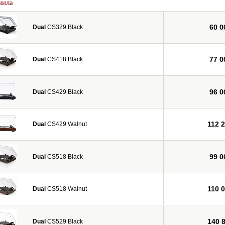
нила
60 0
Dual
CS329 Black
77 0
Dual
CS418 Black
96 0
Dual
CS429 Black
112 
Dual
CS429 Walnut
99 0
Dual
CS518 Black
110 
Dual
CS518 Walnut
140 
Dual
CS529 Black