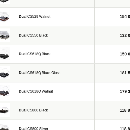
154 
Dual
CS529 Walnut
132 
Dual
CS550 Black
159 
Dual
CS618Q Black
181 
Dual
CS618Q Black Gloss
179 
Dual
CS618Q Walnut
118 
Dual
CS800 Black
118 
Dual
CS800 Silver