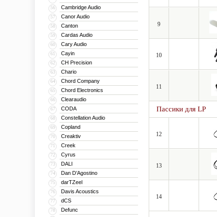
Cambridge Audio
56
Canor Audio
57
9
Canton
58
Cardas Audio
59
Cary Audio
60
Cayin
61
10
CH Precision
62
Chario
63
Chord Company
64
11
Chord Electronics
65
Clearaudio
66
Пассики для LP
CODA
67
Constellation Audio
68
Copland
69
12
Creaktiv
70
Creek
71
Cyrus
72
DALI
73
13
Dan D’Agostino
74
darTZeel
75
Davis Acoustics
76
14
dCS
77
Defunc
78