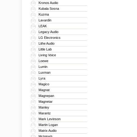
Kronos Audio
150
Kubala Sosna
151
Kuzma
152
Lavardin
153
LEAK
154
Legacy Audio
155
LG Electronics
156
Lithe Audio
157
Little Lab
158
Living Voice
159
Loewe
160
Lumin
161
Luxman
162
Lyra
163
Magico
164
Magnat
165
Magnepan
166
Magnetar
167
Manley
168
Marantz
169
Mark Levinson
170
Martin Logan
171
Matrix Audio
172
McIntosh
173