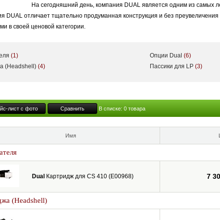
На сегодняшний день, компания DUAL является одним из самых 
я DUAL отличает тщательно продуманная конструкция и без преувеличения 
и в своей ценовой категории.
теля
(1)
Опции Dual
(6)
а (Headshell)
(4)
Пассики для LP
(3)
йс-лист с фото
Сравнить
В списке:
0
товара
Имя
ателя
7 3
Dual
Картридж для CS 410 (E00968)
жа (Headshell)