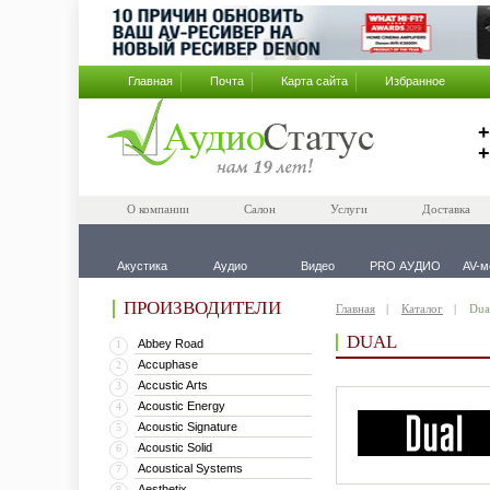
Главная
Почта
Карта сайта
Избранное
+
+
О компании
Салон
Услуги
Доставка
Акустика
Аудио
Видео
PRO АУДИО
AV-м
ПРОИЗВОДИТЕЛИ
Главная
Каталог
Dua
DUAL
Abbey Road
1
Accuphase
2
Accustic Arts
3
Acoustic Energy
4
Acoustic Signature
5
Acoustic Solid
6
Acoustical Systems
7
Aesthetix
8