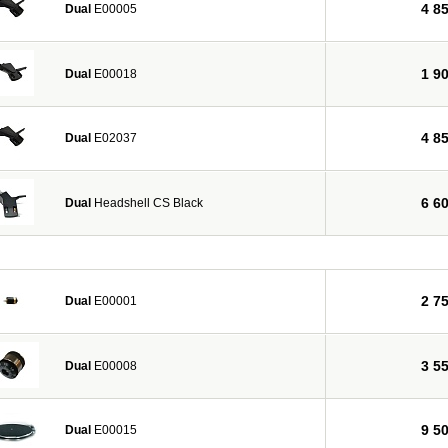
4 8
Dual
E00005
1 9
Dual
E00018
4 8
Dual
E02037
6 6
Dual
Headshell CS Black
2 7
Dual
E00001
3 5
Dual
E00008
9 5
Dual
E00015