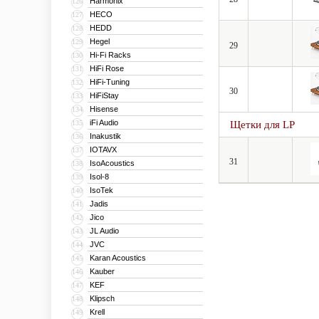
Harmonix
126
HECO
127
HEDD
128
Hegel
129
29
Hi-Fi Racks
130
HiFi Rose
131
HiFi-Tuning
132
30
HiFiStay
133
Hisense
134
iFi Audio
135
Щетки для LP
Inakustik
136
IOTAVX
137
31
IsoAcoustics
138
Isol-8
139
IsoTek
140
Jadis
141
Jico
142
JL Audio
143
JVC
144
Karan Acoustics
145
Kauber
146
KEF
147
Klipsch
148
Krell
149