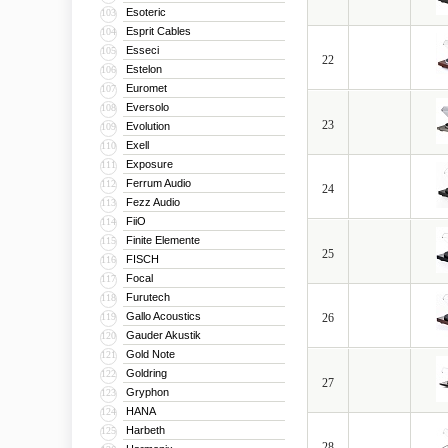
Esoteric
103
Esprit Cables
104
Esseci
105
22
Estelon
106
Euromet
107
Eversolo
108
23
Evolution
109
Exell
110
Exposure
111
Ferrum Audio
112
24
Fezz Audio
113
FiiO
114
Finite Elemente
115
25
FISCH
116
Focal
117
Furutech
118
Gallo Acoustics
119
26
Gauder Akustik
120
Gold Note
121
Goldring
122
27
Gryphon
123
HANA
124
Harbeth
125
28