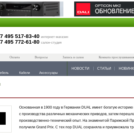
7 495 517-83-40
интернет-магазин
7 495 772-61-80
салон-студия
Оплата
Вопросы
Запись в салон
Комната прослушивания
НОВОСТИ
СТАТЬИ
НОВИН
ебель
Кабели
Аксессуары
l
Основанная в 1900 году в Германии DUAL имеет богатую историю 
с производства различных механических приводов, затем перешл
производственно-технический опыт. На знаменитой Парижской 
получили Grand Prix. С тех пор DUAL сохраняла и приумножала тр