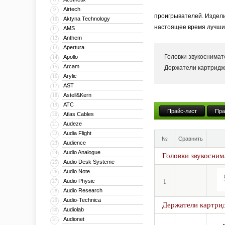
Airtech
9
проигрывателей. Издели
Aktyna Technology
10
настоящее время лучшим
AMS
11
Anthem
12
Apertura
13
Головки звукоснима
Apollo
14
Arcam
15
Держатели картридж
Arylic
16
AST
17
Astell&Kern
18
ATC
19
Прайс-лист
Пра
Atlas Cables
20
Audeze
21
Audia Flight
22
№
Сравнить
Audience
23
Audio Analogue
24
Головки звукосним
Audio Desk Systeme
25
Audio Note
26
Audio Physic
27
1
Audio Research
28
Audio-Technica
29
Держатели картрид
Audiolab
30
Audionet
31