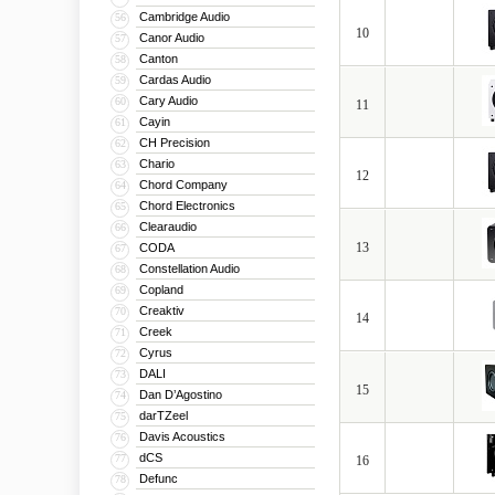
Cambridge Audio
56
10
Canor Audio
57
Canton
58
Cardas Audio
59
Cary Audio
60
11
Cayin
61
CH Precision
62
Chario
63
12
Chord Company
64
Chord Electronics
65
Clearaudio
66
13
CODA
67
Constellation Audio
68
Copland
69
Creaktiv
70
14
Creek
71
Cyrus
72
DALI
73
15
Dan D’Agostino
74
darTZeel
75
Davis Acoustics
76
dCS
77
16
Defunc
78