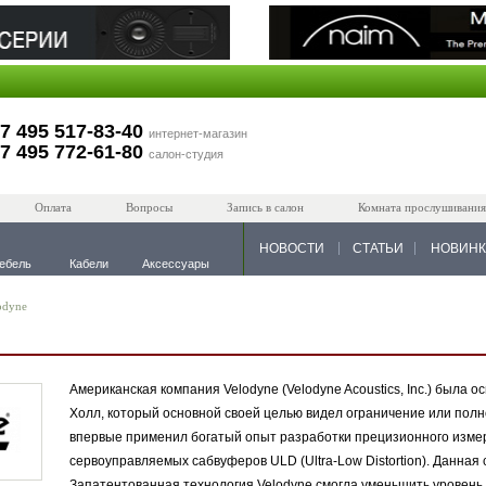
7 495 517-83-40
интернет-магазин
7 495 772-61-80
салон-студия
Оплата
Вопросы
Запись в салон
Комната прослушивания
НОВОСТИ
СТАТЬИ
НОВИН
ебель
Кабели
Аксессуары
odyne
Американская компания Velodyne (Velodyne Acoustics, Inc.) была 
Холл, который основной своей целью видел ограничение или полн
впервые применил богатый опыт разработки прецизионного измер
сервоуправляемых сабвуферов ULD (Ultra-Low Distortion). Данна
Запатентованная технология Velodyne смогла уменьшить уровень