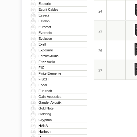
Esoteric
103
Esprit Cables
104
24
Esseci
105
Estelon
106
Euromet
107
25
Eversolo
108
Evolution
109
Exell
110
Exposure
111
26
Ferrum Audio
112
Fezz Audio
113
FiiO
114
27
Finite Elemente
115
FISCH
116
Focal
117
Furutech
118
Gallo Acoustics
119
Gauder Akustik
120
Gold Note
121
Goldring
122
Gryphon
123
HANA
124
Harbeth
125