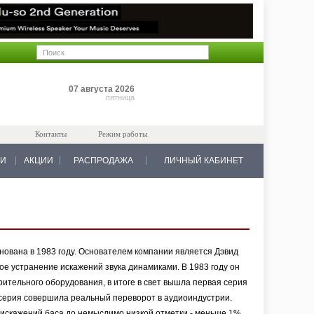
Позиций: 0
07 августа 2026
на 0 руб.
пятница
Контакты
Режим работы
КИ
АКЦИИ
РАСПРОДАЖА
ЛИЧНЫЙ КАБИНЕТ
основана в 1983 году. Основателем компании является Дэвид
ое устранение искажений звука динамиками. В 1983 году он
ительного оборудования, в итоге в свет вышла первая серия
я серия совершила реальный переворот в аудиоиндустрии.
 искажений баса до немыслимо низкой отметки - меньше 1%