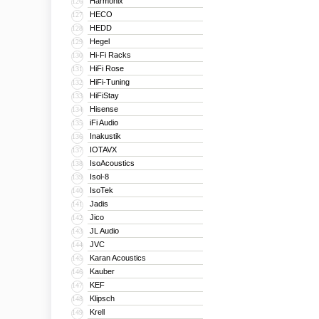
Harmonix
126
HECO
127
HEDD
128
Hegel
129
Hi-Fi Racks
130
HiFi Rose
131
HiFi-Tuning
132
HiFiStay
133
Hisense
134
iFi Audio
135
Inakustik
136
IOTAVX
137
IsoAcoustics
138
Isol-8
139
IsoTek
140
Jadis
141
Jico
142
JL Audio
143
JVC
144
Karan Acoustics
145
Kauber
146
KEF
147
Klipsch
148
Krell
149