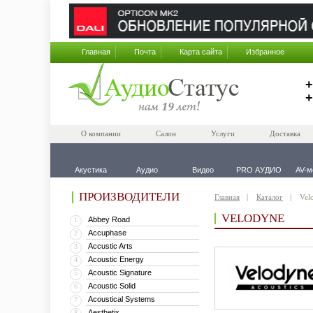
Главная
Почта
Карта сайта
Избранное
+
+
О компании
Салон
Услуги
Доставка
Акустика
Аудио
Видео
PRO АУДИО
AV-м
ПРОИЗВОДИТЕЛИ
Главная
Каталог
Vel
VELODYNE
Abbey Road
1
Accuphase
2
Accustic Arts
3
Acoustic Energy
4
Acoustic Signature
5
Acoustic Solid
6
Acoustical Systems
7
Aesthetix
8