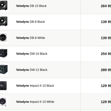
угом.
264 9
Velodyne
DB-15 Black
намик и усилитель проходят этап индивидуального тестирования, а уже после
отделки, а затем продукция еще раз тестируется, и только после этого гото
на в качестве каждого своего изделия, так как подходит к производству прод
139 9
Velodyne
DB-8 Black
ии всего существования компания Velodyne подтверждает свое звание, как са
стают удивлять нас вновь и вновь, ежегодно Velodyne выводит в свет новую
139 9
Velodyne
DB-8 White
ных эксклюзивных решений: High Gain Servo Technology Patent, Dual Tandem Voi
 Digital Drive, Room Equalization System.
ает ведущие позиции в области высококачественной активных сабвуферов для 
254 9
Velodyne
DW-10 Black
тик, и что так же не маловажно по оптимальному соотношению цена/качество.
 качество, а также тщательную продуманность конструкции с минимальным и
289 9
Velodyne
DW-12 Black
- результат слияния революционных технологий Силиконовой Долины и высок
звуковоспроизводящую аппаратуру в мире.
129 9
Velodyne
Impact-X 10 Black
129 9
Velodyne
Impact-X 10 White