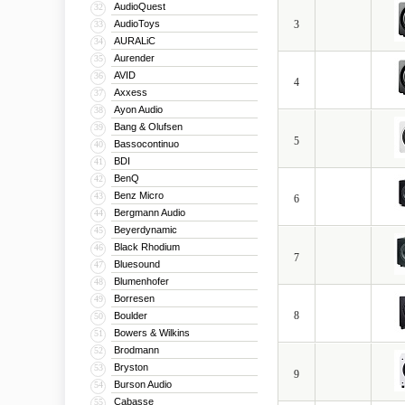
интегрированы друг с др
AudioQuest
32
AudioToys
3
33
После сборки каждый ди
AURALiC
34
процесс окончательной 
Aurender
35
Так что, компания увере
AVID
36
4
Axxess
37
Как видим, на протяжен
Ayon Audio
38
Инженеры компании не у
Bang & Olufsen
39
количество запатентован
5
Bassocontinuo
40
Circuitry, Patent-Pending
BDI
41
BenQ
42
Сегодня Velodyne заним
Benz Micro
43
6
технических характерис
Bergmann Audio
44
Beyerdynamic
демонстрирует отменное
45
Black Rhodium
46
7
Уникальность Velodyne 
Bluesound
47
и выпускать точнейшую 
Blumenhofer
48
Borresen
49
8
Boulder
50
Bowers & Wilkins
51
Brodmann
52
Bryston
53
9
Burson Audio
54
Cabasse
55