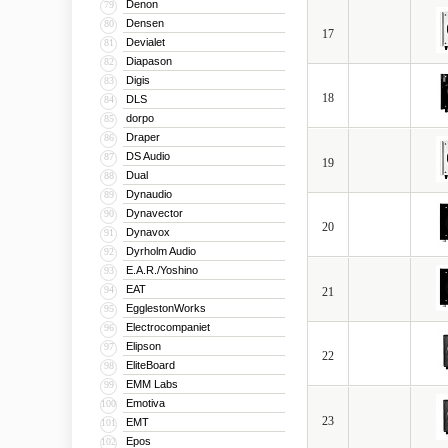
Denon
79
Densen
80
17
Devialet
81
Diapason
82
Digis
83
18
DLS
84
dorpo
85
Draper
86
DS Audio
87
19
Dual
88
Dynaudio
89
Dynavector
90
20
Dynavox
91
Dyrholm Audio
92
E.A.R./Yoshino
93
EAT
94
21
EgglestonWorks
95
Electrocompaniet
96
Elipson
97
22
EliteBoard
98
EMM Labs
99
Emotiva
100
23
EMT
101
Epos
102