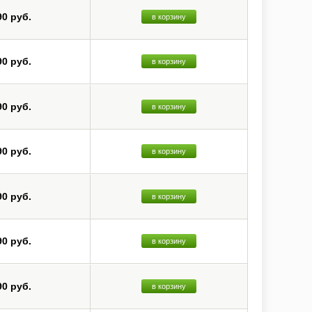
90 руб.
в корзину
 они будут смонтированы в корпус изделия. Далее идет
вые изделия упаковываются и отправляются дилерам Velodyne.
укции с предельной тщательностью.
90 руб.
в корзину
мого авторитетного производителя активных сабвуферов.
 продукцию. Компания внедрила в производство большое
90 руб.
в корзину
ce Coil, Dynamic Driver Control System, SPL Anti-Clipping
домашних кинотеатров, как в плане дизайна, так и в плане
90 руб.
в корзину
 Независимо от ценового диапазона, любой продукт Velodyne,
скажением сигнала.
90 руб.
в корзину
отехнологичного производства, что позволяет разрабатывать
90 руб.
в корзину
90 руб.
в корзину