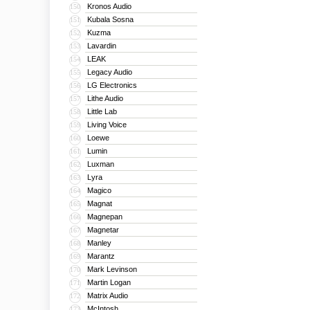
Kronos Audio
150
Kubala Sosna
151
Kuzma
152
Lavardin
153
LEAK
154
Legacy Audio
155
LG Electronics
156
Lithe Audio
157
Little Lab
158
Living Voice
159
Loewe
160
Lumin
161
Luxman
162
Lyra
163
Magico
164
Magnat
165
Magnepan
166
Magnetar
167
Manley
168
Marantz
169
Mark Levinson
170
Martin Logan
171
Matrix Audio
172
McIntosh
173