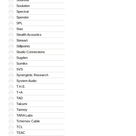
Soulnote
291
Soulution
292
Spectral
293
Spendor
294
SPL
295
Stax
296
Stealth Acoustics
297
Stewart
298
Stillpoints
299
Studio Connections
300
Sugden
301
Sumiko
302
SVS
303
Synergistic Research
304
System Audio
305
T.H.E.
306
T+A
307
TAD
308
Takumi
309
Tannoy
310
TARA Labs
311
Tchernov Cable
312
TCL
313
TEAC
314