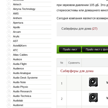
Airtech
9
при звуковом давлении 105 дБ. Это 
Aktyna Technology
10
стереосистемы или домашнего кинот
AMS
11
Anthem
Сегодня компания является всемирн
12
Apertura
13
Штаб-квартира Velodyne находится 
Apollo
14
Сабвуферы для дома
(27)
За время существования компания V
Arcam
15
Arylic
16
стала лучшим производителем сабву
AST
17
причем все компоненты (динамики, 
Astell&Kern
18
Разработчики полагали так: Пусть э
Прайс-лист
Прайс-лист с фот
ATC
19
Atlas Cables
20
Уже более тридцати лет компания Ve
Audeze
21
английские словари именуют Velodyn
№
Сравнить
Audia Flight
22
Audience
Эксперты EISA именовали Velodyne 
23
Сабвуферы для дома
Audio Analogue
24
уникальных изделий Digital Drive (D
Audio Desk Systeme
25
соотношения цена/качество лидиру
Audio Note
26
V
1
наград, а также дипломами междуна
Audio Physic
27
Audio Research
28
Velodyne - это запатентованные кон
Audio-Technica
29
поручать изготовление различных уз
V
2
Audiolab
30
производственные и сборочные работ
Audionet
31