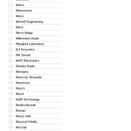
Melco
174
Metronome
175
Meze
176
Michell Engineering
177
Michi
178
Micro Magic
179
Millennium Audio
180
Miyajima Laboratory
181
MJ Acoustics
182
MK Sound
183
MoFi Electronics
184
Monitor Audio
185
Montana
186
Moon by Simaudio
187
Moonriver
188
Morch
189
Morel
190
MSB Technology
191
Mudra Akustik
192
Munari
193
Music Hall
194
Musical Fidelity
195
Myryad
196