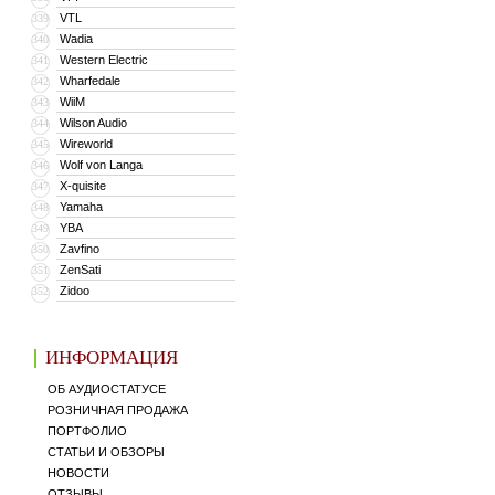
VTL
339
Wadia
340
Western Electric
341
Wharfedale
342
WiiM
343
Wilson Audio
344
Wireworld
345
Wolf von Langa
346
X-quisite
347
Yamaha
348
YBA
349
Zavfino
350
ZenSati
351
Zidoo
352
ИНФОРМАЦИЯ
ОБ АУДИОСТАТУСЕ
РОЗНИЧНАЯ ПРОДАЖА
ПОРТФОЛИО
СТАТЬИ И ОБЗОРЫ
НОВОСТИ
ОТЗЫВЫ