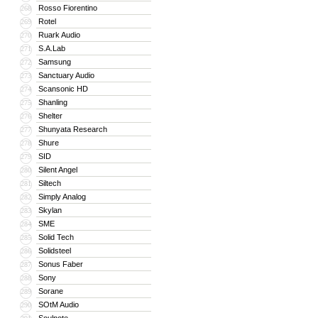
Rosso Fiorentino
268
Rotel
269
Ruark Audio
270
S.A.Lab
271
Samsung
272
Sanctuary Audio
273
Scansonic HD
274
Shanling
275
Shelter
276
Shunyata Research
277
Shure
278
SID
279
Silent Angel
280
Siltech
281
Simply Analog
282
Skylan
283
SME
284
Solid Tech
285
Solidsteel
286
Sonus Faber
287
Sony
288
Sorane
289
SOtM Audio
290