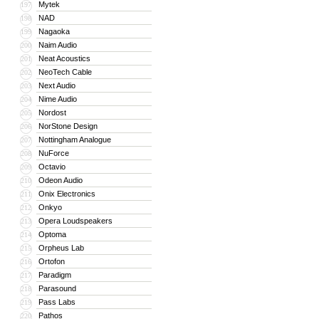
Mytek
197
NAD
198
Nagaoka
199
Naim Audio
200
Neat Acoustics
201
NeoTech Cable
202
Next Audio
203
Nime Audio
204
Nordost
205
NorStone Design
206
Nottingham Analogue
207
NuForce
208
Octavio
209
Odeon Audio
210
Onix Electronics
211
Onkyo
212
Opera Loudspeakers
213
Optoma
214
Orpheus Lab
215
Ortofon
216
Paradigm
217
Parasound
218
Pass Labs
219
Pathos
220