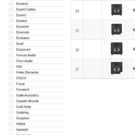
Esoteric
103
Esprit Cables
104
V
24
Esseci
105
Estelon
106
Euromet
107
V
25
Eversolo
108
Evolution
109
Exell
110
V
Exposure
111
26
Ferrum Audio
112
Fezz Audio
113
FiiO
114
V
27
Finite Elemente
115
FISCH
116
Focal
117
Furutech
118
Gallo Acoustics
119
Gauder Akustik
120
Gold Note
121
Goldring
122
Gryphon
123
HANA
124
Harbeth
125