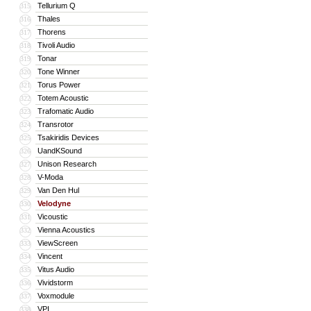
Tellurium Q
315
Thales
316
Thorens
317
Tivoli Audio
318
Tonar
319
Tone Winner
320
Torus Power
321
Totem Acoustic
322
Trafomatic Audio
323
Transrotor
324
Tsakiridis Devices
325
UandKSound
326
Unison Research
327
V-Moda
328
Van Den Hul
329
Velodyne
330
Vicoustic
331
Vienna Acoustics
332
ViewScreen
333
Vincent
334
Vitus Audio
335
Vividstorm
336
Voxmodule
337
VPI
338