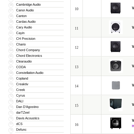
Cambridge Audio
56
V
10
Canor Audio
57
Canton
58
Cardas Audio
59
Cary Audio
V
60
11
Cayin
61
CH Precision
62
Chario
63
V
12
Chord Company
64
Chord Electronics
65
Clearaudio
66
V
13
CODA
67
Constellation Audio
68
Copland
69
Creaktiv
70
V
14
Creek
71
Cyrus
72
DALI
73
V
15
Dan D’Agostino
74
darTZeel
75
Davis Acoustics
76
V
dCS
77
16
Defunc
78