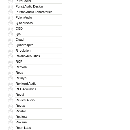
PurePower
244
Purist Audio Design
245
Puritan Audio Laboratories
246
Pylon Audio
247
Q Acoustics
248
QED
249
Qln
250
Quad
251
Quadraspire
252
R_volution
253
Raidho Acoustics
254
RCF
255
Reavon
256
Rega
257
Reimyo
258
Rekkord Audio
259
REL Acoustics
260
Revel
261
Revival Audio
262
Revox
263
Ricable
264
Rockna
265
Roksan
266
Roon Labs
267