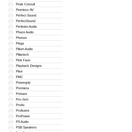
Peak Consult
221
Peerless-AV
222
Perfect Sound
223
PerfectSound
224
Perlisten Audio
225
Phaze Audio
226
Phonon
227
Piega
228
Pilium Audio
229
Pillartech
230
Pink Faun
231
Playback Designs
232
Plixir
233
PMC
234
Powergrip
235
Premiera
236
Primare
237
Pro-Ject
238
ProAc
239
Proficient
240
ProPower
241
PS Audio
242
PSB Speakers
243