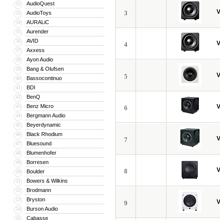
интегрированы друг с другом.
AudioQuest
32
V
AudioToys
3
33
После сборки каждый динамик и усил
AURALiC
34
процесс окончательной отделки, а з
Aurender
35
Так что, компания уверена в качеств
AVID
36
V
4
Axxess
37
Как видим, на протяжении всего сущ
Ayon Audio
38
Инженеры компании не устают удивля
Bang & Olufsen
39
V
количество запатентованных эксклюзив
5
Bassocontinuo
40
Circuitry, Patent-Pending Digital Driv
BDI
41
BenQ
42
Сегодня Velodyne занимает ведущие 
Benz Micro
V
43
6
технических характеристик, и что т
Bergmann Audio
44
Beyerdynamic
демонстрирует отменное качество, 
45
Black Rhodium
46
V
7
Уникальность Velodyne - результат
Bluesound
47
и выпускать точнейшую звуковоспро
Blumenhofer
48
Borresen
49
V
8
Boulder
50
Bowers & Wilkins
51
Brodmann
52
Bryston
53
V
9
Burson Audio
54
Cabasse
55