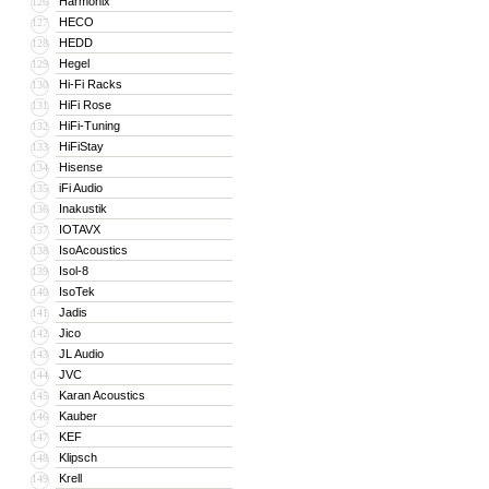
Harmonix
126
HECO
127
HEDD
128
Hegel
129
Hi-Fi Racks
130
HiFi Rose
131
HiFi-Tuning
132
HiFiStay
133
Hisense
134
iFi Audio
135
Inakustik
136
IOTAVX
137
IsoAcoustics
138
Isol-8
139
IsoTek
140
Jadis
141
Jico
142
JL Audio
143
JVC
144
Karan Acoustics
145
Kauber
146
KEF
147
Klipsch
148
Krell
149