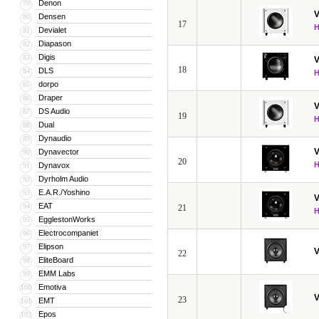
Denon
79
V
Densen
80
17
Devialet
81
Diapason
82
Digis
83
V
18
DLS
84
dorpo
85
Draper
86
V
DS Audio
87
19
Dual
88
Dynaudio
89
V
Dynavector
90
20
Dynavox
91
Dyrholm Audio
92
E.A.R./Yoshino
93
V
EAT
94
21
EgglestonWorks
95
Electrocompaniet
96
Elipson
97
V
22
EliteBoard
98
EMM Labs
99
Emotiva
100
V
23
EMT
101
Epos
102