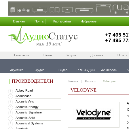
Главная
Почта
Карта сайта
Избранное
+7 495 51
+7 495 77
О компании
Салон
Услуги
Доставка
Оплата
Акустика
Аудио
Видео
PRO АУДИО
AV-мебель
К
ПРОИЗВОДИТЕЛИ
Главная
Каталог
Velodyne
VELODYNE
Abbey Road
1
Accuphase
2
Accustic Arts
3
А
Acoustic Energy
4
Х
Acoustic Signature
5
в
Acoustic Solid
6
с
Acoustical Systems
7
З
Aesthetix
8