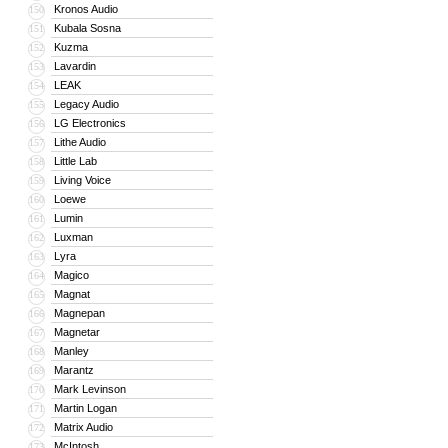
Kronos Audio
150
Kubala Sosna
151
Kuzma
152
Lavardin
153
LEAK
154
Legacy Audio
155
LG Electronics
156
Lithe Audio
157
Little Lab
158
Living Voice
159
Loewe
160
Lumin
161
Luxman
162
Lyra
163
Magico
164
Magnat
165
Magnepan
166
Magnetar
167
Manley
168
Marantz
169
Mark Levinson
170
Martin Logan
171
Matrix Audio
172
McIntosh
173