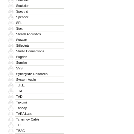
Soulnote
291
Soulution
292
Spectral
293
Spendor
294
SPL
295
Stax
296
Stealth Acoustics
297
Stewart
298
Stillpoints
299
Studio Connections
300
Sugden
301
Sumiko
302
SVS
303
Synergistic Research
304
System Audio
305
T.H.E.
306
T+A
307
TAD
308
Takumi
309
Tannoy
310
TARA Labs
311
Tchernov Cable
312
TCL
313
TEAC
314