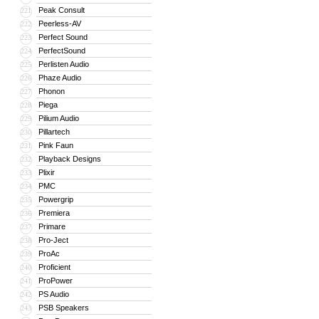
Peak Consult
221
Peerless-AV
222
Perfect Sound
223
PerfectSound
224
Perlisten Audio
225
Phaze Audio
226
Phonon
227
Piega
228
Pilium Audio
229
Pillartech
230
Pink Faun
231
Playback Designs
232
Plixir
233
PMC
234
Powergrip
235
Premiera
236
Primare
237
Pro-Ject
238
ProAc
239
Proficient
240
ProPower
241
PS Audio
242
PSB Speakers
243