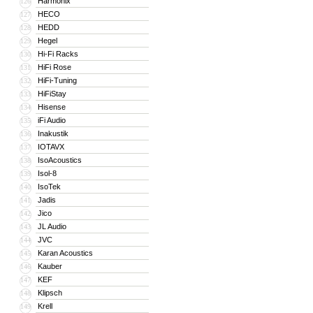
Harmonix
126
HECO
127
HEDD
128
Hegel
129
Hi-Fi Racks
130
HiFi Rose
131
HiFi-Tuning
132
HiFiStay
133
Hisense
134
iFi Audio
135
Inakustik
136
IOTAVX
137
IsoAcoustics
138
Isol-8
139
IsoTek
140
Jadis
141
Jico
142
JL Audio
143
JVC
144
Karan Acoustics
145
Kauber
146
KEF
147
Klipsch
148
Krell
149