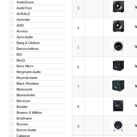
интегрированы друг с другом.
AudioQuest
32
V
AudioToys
3
33
После сборки каждый динамик и усил
AURALiC
34
процесс окончательной отделки, а з
Aurender
35
Так что, компания уверена в качеств
AVID
36
V
4
Axxess
37
Как видим, на протяжении всего сущ
Ayon Audio
38
Инженеры компании не устают удивля
Bang & Olufsen
39
V
количество запатентованных эксклюзив
5
Bassocontinuo
40
Circuitry, Patent-Pending Digital Driv
BDI
41
BenQ
42
Сегодня Velodyne занимает ведущие 
Benz Micro
V
43
6
технических характеристик, и что т
Bergmann Audio
44
Beyerdynamic
демонстрирует отменное качество, 
45
Black Rhodium
46
V
7
Уникальность Velodyne - результат
Bluesound
47
и выпускать точнейшую звуковоспро
Blumenhofer
48
Borresen
49
V
8
Boulder
50
Bowers & Wilkins
51
Brodmann
52
Bryston
53
V
9
Burson Audio
54
Cabasse
55