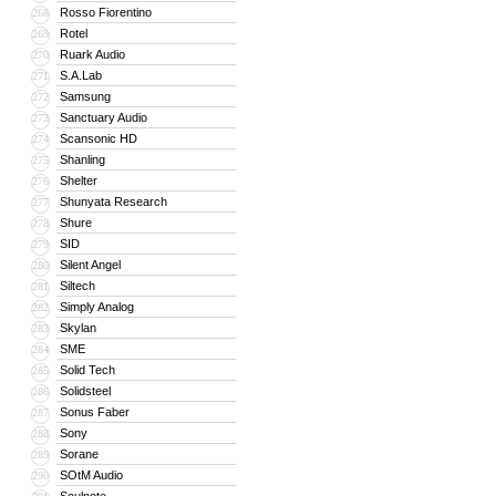
Rosso Fiorentino
268
Rotel
269
Ruark Audio
270
S.A.Lab
271
Samsung
272
Sanctuary Audio
273
Scansonic HD
274
Shanling
275
Shelter
276
Shunyata Research
277
Shure
278
SID
279
Silent Angel
280
Siltech
281
Simply Analog
282
Skylan
283
SME
284
Solid Tech
285
Solidsteel
286
Sonus Faber
287
Sony
288
Sorane
289
SOtM Audio
290