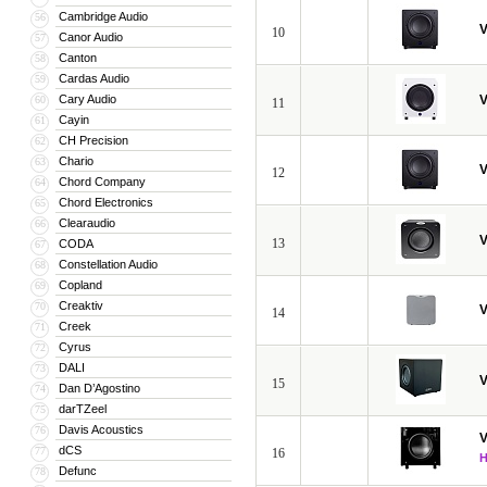
Cambridge Audio
56
V
10
Canor Audio
57
Canton
58
Cardas Audio
59
Cary Audio
V
60
11
Cayin
61
CH Precision
62
Chario
63
V
12
Chord Company
64
Chord Electronics
65
Clearaudio
66
V
13
CODA
67
Constellation Audio
68
Copland
69
Creaktiv
70
V
14
Creek
71
Cyrus
72
DALI
73
V
15
Dan D’Agostino
74
darTZeel
75
Davis Acoustics
76
V
dCS
77
16
Defunc
78