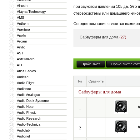
Airtech
9
при звуковом давлении 105 дБ. Это 
Aktyna Technology
10
стереосистемы или домашнего кинот
AMS
11
Anthem
Сегодня компания является всемирн
12
Apertura
13
Штаб-квартира Velodyne находится 
Apollo
14
Сабвуферы для дома
(27)
За время существования компания V
Arcam
15
Arylic
16
стала лучшим производителем сабву
AST
17
причем все компоненты (динамики, 
Astell&Kern
18
Разработчики полагали так: Пусть э
Прайс-лист
Прайс-лист с фот
ATC
19
Atlas Cables
20
Уже более тридцати лет компания Ve
Audeze
21
английские словари именуют Velodyn
№
Сравнить
Audia Flight
22
Audience
Эксперты EISA именовали Velodyne 
23
Сабвуферы для дома
Audio Analogue
24
уникальных изделий Digital Drive (D
Audio Desk Systeme
25
соотношения цена/качество лидиру
Audio Note
26
V
1
наград, а также дипломами междуна
Audio Physic
27
Audio Research
28
Velodyne - это запатентованные кон
Audio-Technica
29
поручать изготовление различных уз
V
2
Audiolab
30
производственные и сборочные работ
Audionet
31