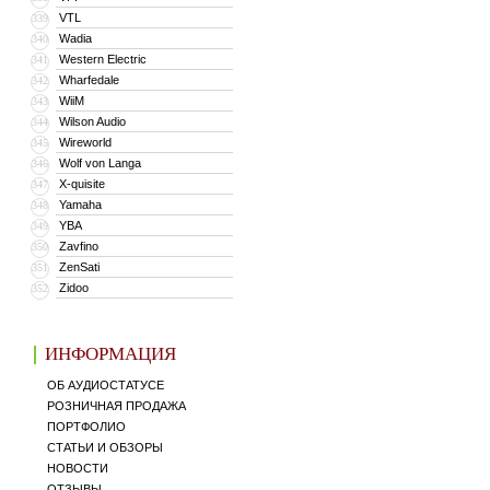
VTL
339
Wadia
340
Western Electric
341
Wharfedale
342
WiiM
343
Wilson Audio
344
Wireworld
345
Wolf von Langa
346
X-quisite
347
Yamaha
348
YBA
349
Zavfino
350
ZenSati
351
Zidoo
352
ИНФОРМАЦИЯ
ОБ АУДИОСТАТУСЕ
РОЗНИЧНАЯ ПРОДАЖА
ПОРТФОЛИО
СТАТЬИ И ОБЗОРЫ
НОВОСТИ
ОТЗЫВЫ