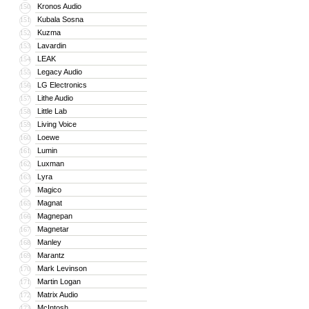
Kronos Audio
150
Kubala Sosna
151
Kuzma
152
Lavardin
153
LEAK
154
Legacy Audio
155
LG Electronics
156
Lithe Audio
157
Little Lab
158
Living Voice
159
Loewe
160
Lumin
161
Luxman
162
Lyra
163
Magico
164
Magnat
165
Magnepan
166
Magnetar
167
Manley
168
Marantz
169
Mark Levinson
170
Martin Logan
171
Matrix Audio
172
McIntosh
173