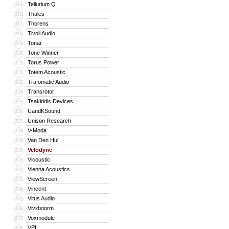
Tellurium Q
315
Thales
316
Thorens
317
Tivoli Audio
318
Tonar
319
Tone Winner
320
Torus Power
321
Totem Acoustic
322
Trafomatic Audio
323
Transrotor
324
Tsakiridis Devices
325
UandKSound
326
Unison Research
327
V-Moda
328
Van Den Hul
329
Velodyne
330
Vicoustic
331
Vienna Acoustics
332
ViewScreen
333
Vincent
334
Vitus Audio
335
Vividstorm
336
Voxmodule
337
VPI
338