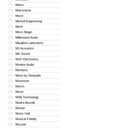
Melco
174
Metronome
175
Meze
176
Michell Engineering
177
Michi
178
Micro Magic
179
Millennium Audio
180
Miyajima Laboratory
181
MJ Acoustics
182
MK Sound
183
MoFi Electronics
184
Monitor Audio
185
Montana
186
Moon by Simaudio
187
Moonriver
188
Morch
189
Morel
190
MSB Technology
191
Mudra Akustik
192
Munari
193
Music Hall
194
Musical Fidelity
195
Myryad
196