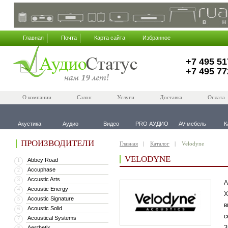
Главная
Почта
Карта сайта
Избранное
+7 495 51
+7 495 77
О компании
Салон
Услуги
Доставка
Оплата
Акустика
Аудио
Видео
PRO АУДИО
AV-мебель
К
ПРОИЗВОДИТЕЛИ
Главная
Каталог
Velodyne
VELODYNE
Abbey Road
1
Accuphase
2
Accustic Arts
3
А
Acoustic Energy
4
Х
Acoustic Signature
5
в
Acoustic Solid
6
с
Acoustical Systems
7
З
Aesthetix
8