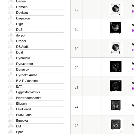
Denon
79
V
Densen
80
17
Devialet
81
Diapason
82
Digis
83
V
18
DLS
84
dorpo
85
Draper
86
V
DS Audio
87
19
Dual
88
Dynaudio
89
V
Dynavector
90
20
Dynavox
91
Dyrholm Audio
92
E.A.R./Yoshino
93
V
EAT
94
21
EgglestonWorks
95
Electrocompaniet
96
Elipson
97
V
22
EliteBoard
98
EMM Labs
99
Emotiva
100
V
23
EMT
101
Epos
102