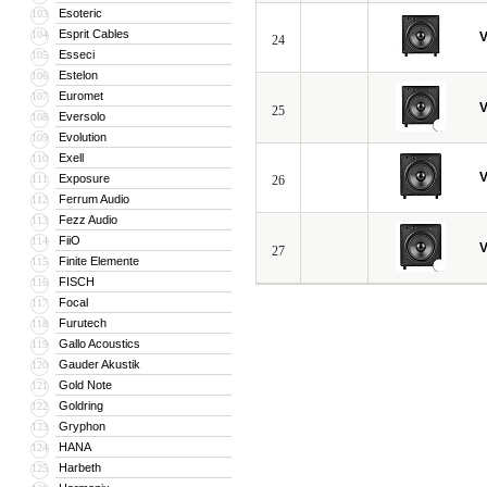
Esoteric
103
Esprit Cables
104
V
24
Esseci
105
Estelon
106
Euromet
107
V
25
Eversolo
108
Evolution
109
Exell
110
V
Exposure
111
26
Ferrum Audio
112
Fezz Audio
113
FiiO
114
V
27
Finite Elemente
115
FISCH
116
Focal
117
Furutech
118
Gallo Acoustics
119
Gauder Akustik
120
Gold Note
121
Goldring
122
Gryphon
123
HANA
124
Harbeth
125