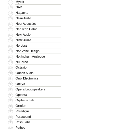
Mytek
197
NAD
198
Nagaoka
199
Naim Audio
200
Neat Acoustics
201
NeoTech Cable
202
Next Audio
203
Nime Audio
204
Nordost
205
NorStone Design
206
Nottingham Analogue
207
NuForce
208
Octavio
209
Odeon Audio
210
Onix Electronics
211
Onkyo
212
Opera Loudspeakers
213
Optoma
214
Orpheus Lab
215
Ortofon
216
Paradigm
217
Parasound
218
Pass Labs
219
Pathos
220