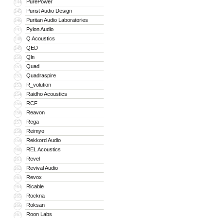
PurePower
244
Purist Audio Design
245
Puritan Audio Laboratories
246
Pylon Audio
247
Q Acoustics
248
QED
249
Qln
250
Quad
251
Quadraspire
252
R_volution
253
Raidho Acoustics
254
RCF
255
Reavon
256
Rega
257
Reimyo
258
Rekkord Audio
259
REL Acoustics
260
Revel
261
Revival Audio
262
Revox
263
Ricable
264
Rockna
265
Roksan
266
Roon Labs
267