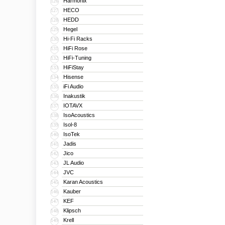
Harmonix
126
HECO
127
HEDD
128
Hegel
129
Hi-Fi Racks
130
HiFi Rose
131
HiFi-Tuning
132
HiFiStay
133
Hisense
134
iFi Audio
135
Inakustik
136
IOTAVX
137
IsoAcoustics
138
Isol-8
139
IsoTek
140
Jadis
141
Jico
142
JL Audio
143
JVC
144
Karan Acoustics
145
Kauber
146
KEF
147
Klipsch
148
Krell
149