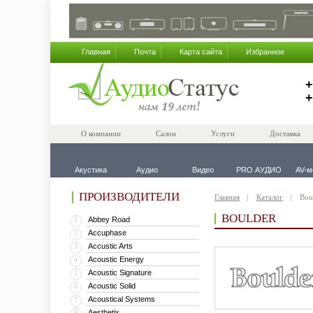
Главная
Почта
Карта сайта
Избранное
+
+
О компании
Салон
Услуги
Доставка
Акустика
Аудио
Видео
PRO АУДИО
AV-м
ПРОИЗВОДИТЕЛИ
Главная
Каталог
Bou
BOULDER
Abbey Road
1
Accuphase
2
Accustic Arts
3
Acoustic Energy
4
Acoustic Signature
5
Acoustic Solid
6
Acoustical Systems
7
Aesthetix
8