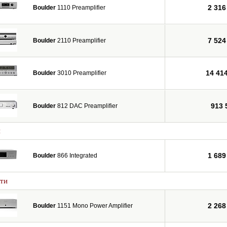
2 316
Boulder
1110 Preamplifier
7 524
Boulder
2110 Preamplifier
14 41
Boulder
3010 Preamplifier
913 
Boulder
812 DAC Preamplifier
и
1 689
Boulder
866 Integrated
ти
2 268
Boulder
1151 Mono Power Amplifier