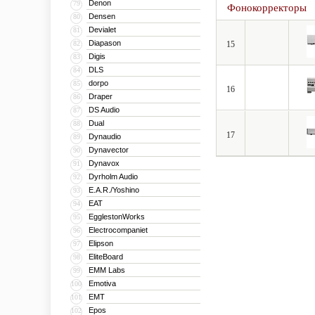
Denon
79
Фонокорректоры
Densen
80
Devialet
81
Diapason
82
15
Digis
83
DLS
84
dorpo
85
16
Draper
86
DS Audio
87
Dual
88
17
Dynaudio
89
Dynavector
90
Dynavox
91
Dyrholm Audio
92
E.A.R./Yoshino
93
EAT
94
EgglestonWorks
95
Electrocompaniet
96
Elipson
97
EliteBoard
98
EMM Labs
99
Emotiva
100
EMT
101
Epos
102