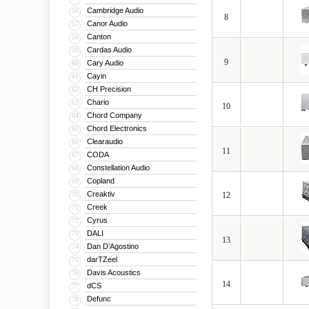
Cambridge Audio
56
8
Canor Audio
57
Canton
58
Cardas Audio
59
9
Cary Audio
60
Cayin
61
CH Precision
62
Chario
63
10
Chord Company
64
Chord Electronics
65
Clearaudio
66
11
CODA
67
Constellation Audio
68
Copland
69
Creaktiv
70
12
Creek
71
Cyrus
72
DALI
73
13
Dan D’Agostino
74
darTZeel
75
Davis Acoustics
76
14
dCS
77
Defunc
78