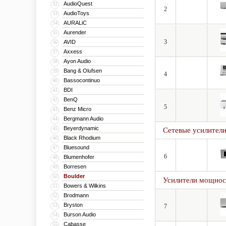
AudioQuest
32
2
AudioToys
33
AURALiC
34
Aurender
35
3
AVID
36
Axxess
37
Ayon Audio
38
Bang & Olufsen
39
4
Bassocontinuo
40
BDI
41
BenQ
42
5
Benz Micro
43
Bergmann Audio
44
Beyerdynamic
45
Сетевые усилител
Black Rhodium
46
Bluesound
47
6
Blumenhofer
48
Borresen
49
Boulder
50
Усилители мощнос
Bowers & Wilkins
51
Brodmann
52
Bryston
53
7
Burson Audio
54
Cabasse
55