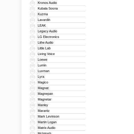
Kronos Audio
150
Kubala Sosna
151
Kuzma
152
Lavardin
153
LEAK
154
Legacy Audio
155
LG Electronics
156
Lithe Audio
157
Little Lab
158
Living Voice
159
Loewe
160
Lumin
161
Luxman
162
Lyra
163
Magico
164
Magnat
165
Magnepan
166
Magnetar
167
Manley
168
Marantz
169
Mark Levinson
170
Martin Logan
171
Matrix Audio
172
McIntosh
173