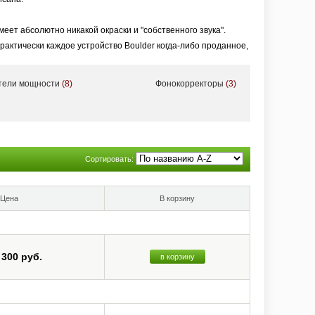
еет абсолютно никакой окраски и "собственного звука".
 практически каждое устройство Boulder когда-либо проданное,
ают качеством и ценностью, которые превосходят время -
тели мощности
(8)
Фонокорректоры
(3)
Сортировать:
Цена
В корзину
 300 руб.
в корзину