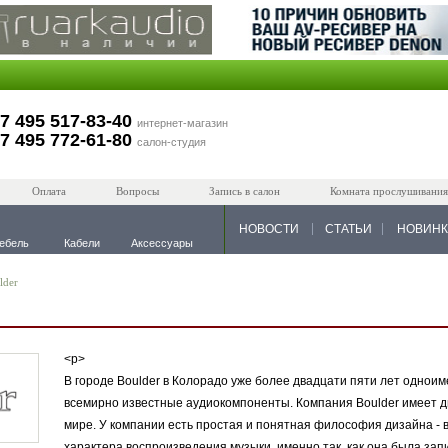
7 495 517-83-40
интернет-магазин
7 495 772-61-80
салон-студия
Оплата
Вопросы
Запись в салон
Комната прослушивания
НОВОСТИ
СТАТЬИ
НОВИН
ебель
Кабели
Аксессуары
lder
<p>
В городе Boulder в Колорадо уже более двадцати пяти лет однои
всемирно известные аудиокомпоненты. Компания Boulder имеет д
мире. У компании есть простая и понятная философия дизайна - 
характера воспроизведения музыки, именно так, как она была зап