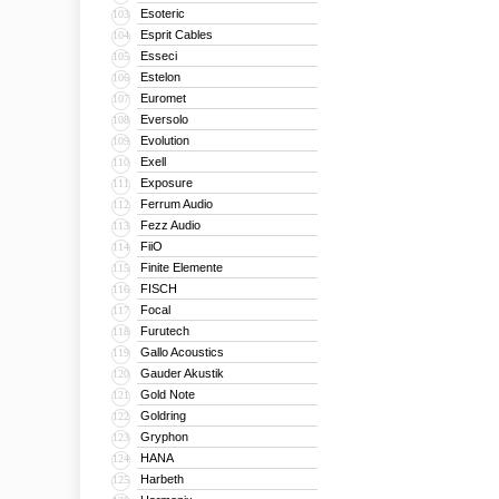
Esoteric
103
Esprit Cables
104
Esseci
105
Estelon
106
Euromet
107
Eversolo
108
Evolution
109
Exell
110
Exposure
111
Ferrum Audio
112
Fezz Audio
113
FiiO
114
Finite Elemente
115
FISCH
116
Focal
117
Furutech
118
Gallo Acoustics
119
Gauder Akustik
120
Gold Note
121
Goldring
122
Gryphon
123
HANA
124
Harbeth
125