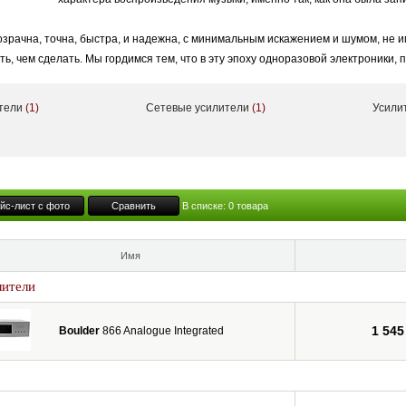
зрачна, точна, быстра, и надежна, с минимальным искажением и шумом, не им
ать, чем сделать. Мы гордимся тем, что в эту эпоху одноразовой электроники,
 большинство остаются в руках их первоначальных владельцев. Boulder облад
ии как прекрасный старый Leica или как дорогие Rolex вашего деда.
ители
(1)
Сетевые усилители
(1)
Усили
йс-лист с фото
Сравнить
В списке:
0
товара
Имя
лители
1 545
Boulder
866 Analogue Integrated