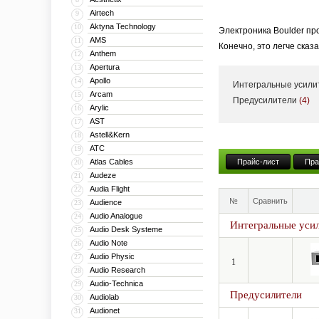
Airtech
9
Aktyna Technology
10
Электроника Boulder про
AMS
11
Конечно, это легче сказ
Anthem
12
все еще используется и
Apertura
13
престиж семейной реликв
Apollo
14
Интегральные усил
</p>
Arcam
15
Предусилители
(4)
Arylic
16
AST
17
Astell&Kern
18
ATC
19
Atlas Cables
Прайс-лист
Пра
20
Audeze
21
Audia Flight
22
№
Сравнить
Audience
23
Audio Analogue
24
Интегральные уси
Audio Desk Systeme
25
Audio Note
26
Audio Physic
27
1
Audio Research
28
Audio-Technica
29
Предусилители
Audiolab
30
Audionet
31