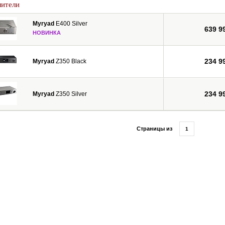
лители
Myryad
E400 Silver
639 9
НОВИНКА
234 9
Myryad
Z350 Black
234 9
Myryad
Z350 Silver
Страницы из
1