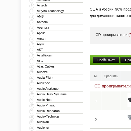
Airtech
9
США и России, 90% прод
Aktyna Technology
10
для домашнего кинотеат
AMS
11
Anthem
12
Группа Myryad была осн
Apertura
13
Arcam (тогда A&R Cambr
Apollo
14
CD проигрыватели
(
компании NAD. Именно с
Arcam
15
Arylic
16
престижных наград и по
AST
17
NAD 3020.
Astell&Kern
18
Прайс-лист
Пра
Его брат Дэвид Эванс –
ATC
19
Atlas Cables
20
технологий.
Audeze
21
№
Сравнить
Крис Шорт – Управляющи
Audia Flight
22
Audience
рынка Великобритании в
23
CD проигрыватели
Audio Analogue
24
королевской премией, в
Audio Desk Systeme
25
занимал весьма престиж
Audio Note
26
1
работы.
Audio Physic
27
Audio Research
28
Имея в прошлом множест
Audio-Technica
29
выпускает на рынок новы
2
Audiolab
30
Audionet
31