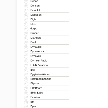
Denon
79
Densen
80
Devialet
81
Diapason
82
Digis
83
DLS
84
dorpo
85
Draper
86
DS Audio
87
Dual
88
Dynaudio
89
Dynavector
90
Dynavox
91
Dyrholm Audio
92
E.A.R./Yoshino
93
EAT
94
EgglestonWorks
95
Electrocompaniet
96
Elipson
97
EliteBoard
98
EMM Labs
99
Emotiva
100
EMT
101
Epos
102