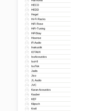
Harmonix
126
HECO
127
HEDD
128
Hegel
129
Hi-Fi Racks
130
HiFi Rose
131
HiFi-Tuning
132
HiFiStay
133
Hisense
134
iFi Audio
135
Inakustik
136
IOTAVX
137
IsoAcoustics
138
Isol-8
139
IsoTek
140
Jadis
141
Jico
142
JL Audio
143
JVC
144
Karan Acoustics
145
Kauber
146
KEF
147
Klipsch
148
Krell
149