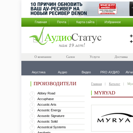
Главная
Почта
Карта сайта
Избранное
+
+
О компании
Салон
Услуги
Доставка
Акустика
Аудио
Видео
PRO АУДИО
AV-м
ПРОИЗВОДИТЕЛИ
Главная
Каталог
Myr
MYRYAD
Abbey Road
1
Accuphase
2
Accustic Arts
3
Acoustic Energy
4
Acoustic Signature
5
Acoustic Solid
6
Acoustical Systems
7
Aesthetix
8