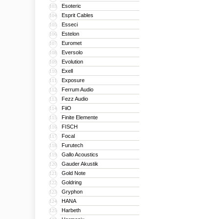
Esoteric
103
Esprit Cables
104
Esseci
105
Estelon
106
Euromet
107
Eversolo
108
Evolution
109
Exell
110
Exposure
111
Ferrum Audio
112
Fezz Audio
113
FiiO
114
Finite Elemente
115
FISCH
116
Focal
117
Furutech
118
Gallo Acoustics
119
Gauder Akustik
120
Gold Note
121
Goldring
122
Gryphon
123
HANA
124
Harbeth
125