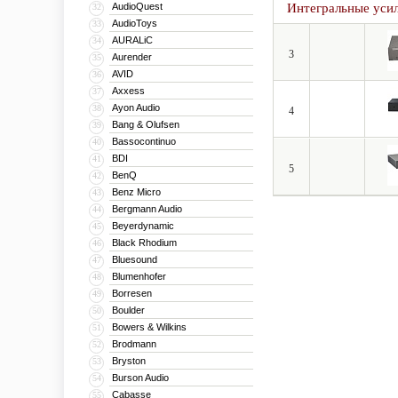
AudioQuest
Интегральные уси
32
AudioToys
33
AURALiC
34
3
Aurender
35
AVID
36
Axxess
37
Ayon Audio
38
4
Bang & Olufsen
39
Bassocontinuo
40
BDI
41
5
BenQ
42
Benz Micro
43
Bergmann Audio
44
Beyerdynamic
45
Black Rhodium
46
Bluesound
47
Blumenhofer
48
Borresen
49
Boulder
50
Bowers & Wilkins
51
Brodmann
52
Bryston
53
Burson Audio
54
Cabasse
55