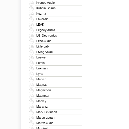
Kronos Audio
150
Kubala Sosna
151
Kuzma
152
Lavardin
153
LEAK
154
Legacy Audio
155
LG Electronics
156
Lithe Audio
157
Little Lab
158
Living Voice
159
Loewe
160
Lumin
161
Luxman
162
Lyra
163
Magico
164
Magnat
165
Magnepan
166
Magnetar
167
Manley
168
Marantz
169
Mark Levinson
170
Martin Logan
171
Matrix Audio
172
McIntosh
173