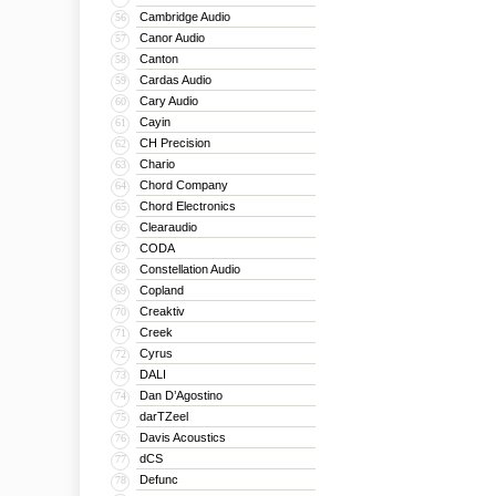
Cambridge Audio
56
Canor Audio
57
Canton
58
Cardas Audio
59
Cary Audio
60
Cayin
61
CH Precision
62
Chario
63
Chord Company
64
Chord Electronics
65
Clearaudio
66
CODA
67
Constellation Audio
68
Copland
69
Creaktiv
70
Creek
71
Cyrus
72
DALI
73
Dan D’Agostino
74
darTZeel
75
Davis Acoustics
76
dCS
77
Defunc
78