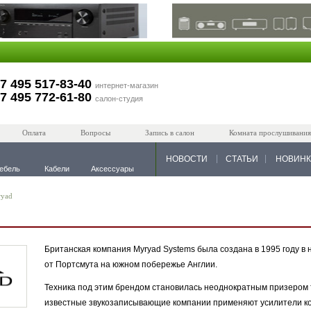
7 495 517-83-40
интернет-магазин
7 495 772-61-80
салон-студия
Оплата
Вопросы
Запись в салон
Комната прослушивания
НОВОСТИ
СТАТЬИ
НОВИН
ебель
Кабели
Аксессуары
yad
Британская компания Myryad Systems была создана в 1995 году в
от Портсмута на южном побережье Англии.
Техника под этим брендом становилась неоднократным призером 
известные звукозаписывающие компании применяют усилители ко