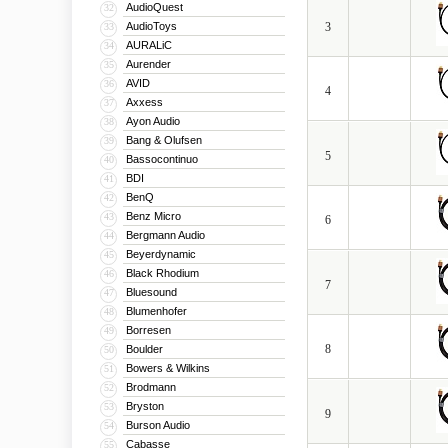
AudioQuest
32
AudioToys
3
33
AURALiC
34
Aurender
35
AVID
36
4
Axxess
37
Ayon Audio
38
Bang & Olufsen
39
5
Bassocontinuo
40
BDI
41
BenQ
42
Benz Micro
43
6
Bergmann Audio
44
Beyerdynamic
45
Black Rhodium
46
7
Bluesound
47
Blumenhofer
48
Borresen
49
8
Boulder
50
Bowers & Wilkins
51
Brodmann
52
Bryston
53
9
Burson Audio
54
Cabasse
55