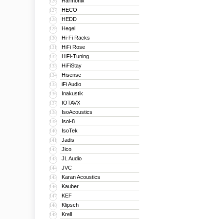
Harmonix
126
HECO
127
HEDD
128
Hegel
129
Hi-Fi Racks
130
HiFi Rose
131
HiFi-Tuning
132
HiFiStay
133
Hisense
134
iFi Audio
135
Inakustik
136
IOTAVX
137
IsoAcoustics
138
Isol-8
139
IsoTek
140
Jadis
141
Jico
142
JL Audio
143
JVC
144
Karan Acoustics
145
Kauber
146
KEF
147
Klipsch
148
Krell
149