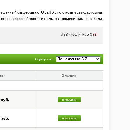
ешение 4К/видеосигнал UltraHD стало новым стандартом как
, второстепенной части системы, как соединительные кабели,
USB кабели Type C
(8)
 работе с изображением разрешения Ultra HD и большим
ю линейки кабелей HDMI, которые успешно прошли
Сортировать:
на
В корзину
 руб.
в корзину
 руб.
в корзину