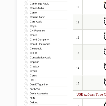
Cambridge Audio
56
10
Canor Audio
57
Canton
58
Cardas Audio
59
Cary Audio
60
11
Cayin
61
CH Precision
62
Chario
63
12
Chord Company
64
Chord Electronics
65
Clearaudio
66
13
CODA
67
Constellation Audio
68
Copland
69
Creaktiv
70
14
Creek
71
Cyrus
72
DALI
73
15
Dan D’Agostino
74
darTZeel
75
Davis Acoustics
76
USB кабели Type 
dCS
77
Defunc
78