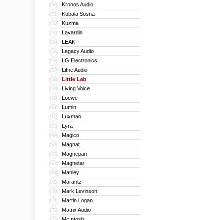
Kronos Audio
150
Kubala Sosna
151
Kuzma
152
Lavardin
153
LEAK
154
Legacy Audio
155
LG Electronics
156
Lithe Audio
157
Little Lab
158
Living Voice
159
Loewe
160
Lumin
161
Luxman
162
Lyra
163
Magico
164
Magnat
165
Magnepan
166
Magnetar
167
Manley
168
Marantz
169
Mark Levinson
170
Martin Logan
171
Matrix Audio
172
McIntosh
173