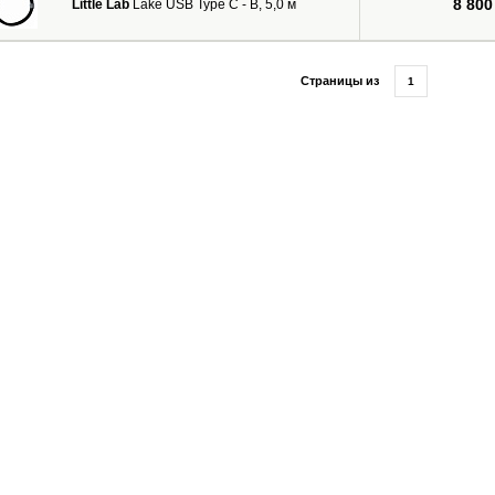
8 800
Little Lab
Lake USB Type C - B, 5,0 м
Страницы из
1