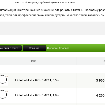
частотой кадров, глубиной цвета и яркостью.
нформации имеет решающее значение для работы с UltraHD. Поскольку разр
ов, так и для профессиональной киноиндустрии, качество такой, казалось бы
важным.
тери и искажения сигнала по цепочке передачи становятся очевидными при
м яркости HDR/Dolby Vision.
профессиональный инструмент. Наши совместные усилия привели к создани
х киностудиях.
йс-лист с фото
Сравнить
В списке:
0
товара
Имя
Це
3 900
Little Lab
Lake 8K HDMI 2.1, 0,5 м
4 200
Little Lab
Lake 8K HDMI 2.1, 1,0 м