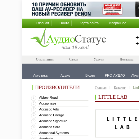
Главная
Почта
Карта сайта
Избранное
+
+
О компании
Салон
Услуги
Доставка
Акустика
Аудио
Видео
PRO АУДИО
AV-м
ПРОИЗВОДИТЕЛИ
Главная
Каталог
Litt
LITTLE LAB
Abbey Road
1
Accuphase
2
Accustic Arts
3
Acoustic Energy
4
Acoustic Signature
5
Acoustic Solid
6
Acoustical Systems
7
Aesthetix
8