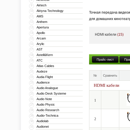
Airtech
9
Aktyna Technology
10
Точная передача видеои
AMS
11
для домашних кинотеатр
Anthem
12
становится критически 
Apertura
13
Apollo
14
HDMI кабели
(15)
Даже незначительные по
Arcam
15
динамическим диапазоно
Arylic
16
AST
17
Мы создали идеальный 
Astell&Kern
18
испытания в европейски
Прайс-лист
Пра
ATC
19
Atlas Cables
20
Audeze
21
№
Сравнить
Audia Flight
22
Audience
23
HDMI кабели
Audio Analogue
24
Audio Desk Systeme
25
Audio Note
26
1
Audio Physic
27
Audio Research
28
Audio-Technica
29
2
Audiolab
30
Audionet
31