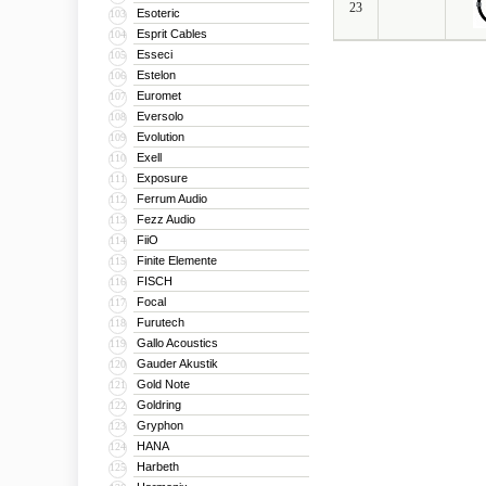
23
Esoteric
103
Esprit Cables
104
Esseci
105
Estelon
106
Euromet
107
Eversolo
108
Evolution
109
Exell
110
Exposure
111
Ferrum Audio
112
Fezz Audio
113
FiiO
114
Finite Elemente
115
FISCH
116
Focal
117
Furutech
118
Gallo Acoustics
119
Gauder Akustik
120
Gold Note
121
Goldring
122
Gryphon
123
HANA
124
Harbeth
125