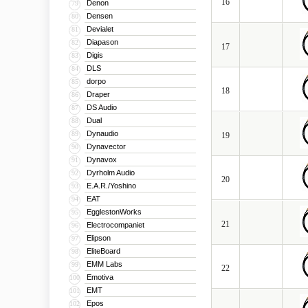
16
Denon
79
Densen
80
Devialet
81
Diapason
82
17
Digis
83
DLS
84
dorpo
85
18
Draper
86
DS Audio
87
Dual
88
Dynaudio
89
19
Dynavector
90
Dynavox
91
Dyrholm Audio
92
20
E.A.R./Yoshino
93
EAT
94
EgglestonWorks
95
21
Electrocompaniet
96
Elipson
97
EliteBoard
98
EMM Labs
99
22
Emotiva
100
EMT
101
Epos
102