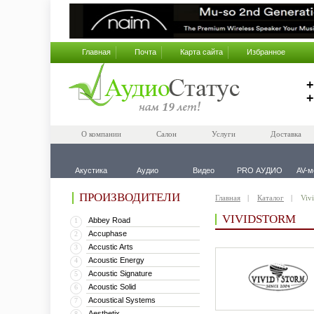
Главная
Почта
Карта сайта
Избранное
+
+
О компании
Салон
Услуги
Доставка
Акустика
Аудио
Видео
PRO АУДИО
AV-м
ПРОИЗВОДИТЕЛИ
Главная
Каталог
Viv
VIVIDSTORM
Abbey Road
1
Accuphase
2
Accustic Arts
3
Acoustic Energy
4
Acoustic Signature
5
Acoustic Solid
6
Acoustical Systems
7
Aesthetix
8