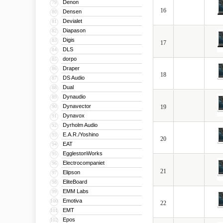
Denon
79
16
Densen
80
Devialet
81
Diapason
82
Digis
83
17
DLS
84
dorpo
85
Draper
86
18
DS Audio
87
Dual
88
Dynaudio
89
Dynavector
90
19
Dynavox
91
Dyrholm Audio
92
E.A.R./Yoshino
93
20
EAT
94
EgglestonWorks
95
Electrocompaniet
96
21
Elipson
97
EliteBoard
98
EMM Labs
99
Emotiva
100
22
EMT
101
Epos
102