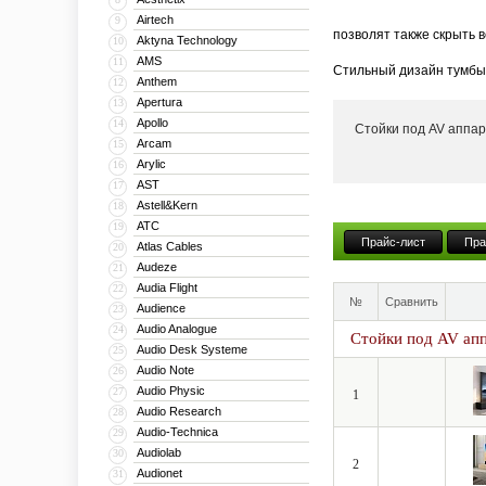
Airtech
9
позволят также скрыть 
Aktyna Technology
10
AMS
11
Стильный дизайн тумбы 
Anthem
12
тумба может поставлять
Apertura
13
Apollo
14
Стойки под AV аппа
Кроме того, компания V
Arcam
15
числе моторизованные и 
Arylic
16
больших диагоналей впл
AST
17
Astell&Kern
18
ATC
19
Прайс-лист
Пра
Atlas Cables
20
Audeze
21
Audia Flight
22
№
Сравнить
Audience
23
Audio Analogue
24
Стойки под AV ап
Audio Desk Systeme
25
Audio Note
26
Audio Physic
27
1
Audio Research
28
Audio-Technica
29
Audiolab
30
2
Audionet
31