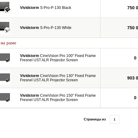
750 
Vividstorm
S-Pro-P-130 Black
750 
Vividstorm
S-Pro-P-130 White
 на раме
Vividstorm
CineVision Pro 100" Fixed Frame
0
Fresnel UST ALR Projector Screen
Vividstorm
CineVision Pro 130" Fixed Frame
903 
Fresnel UST ALR Projector Screen
Vividstorm
CineVision Pro 150" Fixed Frame
0
Fresnel UST ALR Projector Screen
Страницы из
1