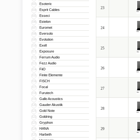
Esoteric
103
23
Esprit Cables
104
Esseci
105
Estelon
106
Euromet
24
107
Eversolo
108
Evolution
109
Exell
110
25
Exposure
111
Ferrum Audio
112
Fezz Audio
113
26
FiiO
114
Finite Elemente
115
FISCH
116
Focal
117
27
Furutech
118
Gallo Acoustics
119
Gauder Akustik
120
28
Gold Note
121
Goldring
122
Gryphon
123
HANA
29
124
Harbeth
125