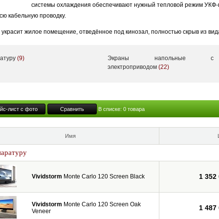
системы охлаждения обеспечивают нужный тепловой режим УКФ-
всю кабельную проводку.
украсит жилое помещение, отведённое под кинозал, полностью скрыв из вид
ся с встроенным и выезжающим вверх ALR-экраном.
ратуру
(9)
Экраны напольные с
ividStorm предлагает на рынке широкий ассортимент экранов, включая уникал
электроприводом
(22)
встраиваемые – как в потолок, так и в мебель (выезжающие вверх). А помимо
оть до 150”.
йс-лист с фото
Сравнить
В списке:
0
товара
Имя
паратуру
1 352
Vividstorm
Monte Carlo 120 Screen Black
Vividstorm
Monte Carlo 120 Screen Oak
1 487
Veneer