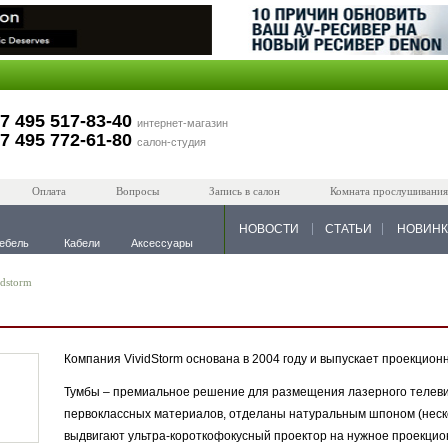
7 495 517-83-40
интернет-магазин
7 495 772-61-80
салон-студия
Оплата
Вопросы
Запись в салон
Комната прослушивания
НОВОСТИ
СТАТЬИ
НОВИН
ебель
Кабели
Аксессуары
idstorm
Компания VividStorm основана в 2004 году и выпускает проекцио
Тумбы – премиальное решение для размещения лазерного телеви
первоклассных материалов, отделаны натуральным шпоном (неско
выдвигают ультра-короткофокусный проектор на нужное проекци