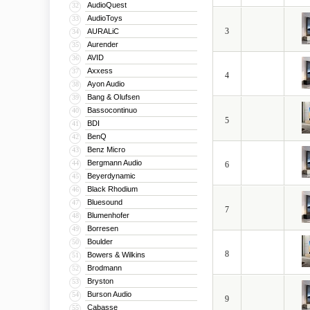
AudioQuest
32
AudioToys
33
3
AURALiC
34
Aurender
35
AVID
36
Axxess
37
4
Ayon Audio
38
Bang & Olufsen
39
Bassocontinuo
40
5
BDI
41
BenQ
42
Benz Micro
43
Bergmann Audio
44
6
Beyerdynamic
45
Black Rhodium
46
Bluesound
47
7
Blumenhofer
48
Borresen
49
Boulder
50
8
Bowers & Wilkins
51
Brodmann
52
Bryston
53
Burson Audio
54
9
Cabasse
55