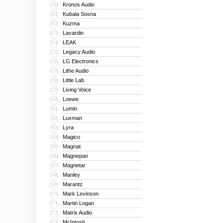
Kronos Audio
150
Kubala Sosna
151
Kuzma
152
Lavardin
153
LEAK
154
Legacy Audio
155
LG Electronics
156
Lithe Audio
157
Little Lab
158
Living Voice
159
Loewe
160
Lumin
161
Luxman
162
Lyra
163
Magico
164
Magnat
165
Magnepan
166
Magnetar
167
Manley
168
Marantz
169
Mark Levinson
170
Martin Logan
171
Matrix Audio
172
McIntosh
173