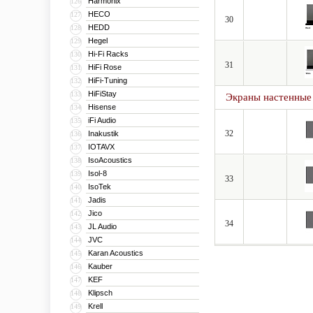
Harmonix
126
HECO
127
30
HEDD
128
Hegel
129
Hi-Fi Racks
130
31
HiFi Rose
131
HiFi-Tuning
132
HiFiStay
133
Экраны настенные
Hisense
134
iFi Audio
135
32
Inakustik
136
IOTAVX
137
IsoAcoustics
138
Isol-8
139
33
IsoTek
140
Jadis
141
Jico
142
34
JL Audio
143
JVC
144
Karan Acoustics
145
Kauber
146
KEF
147
Klipsch
148
Krell
149