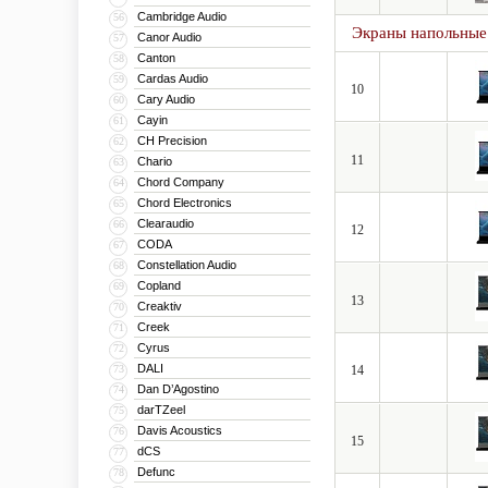
Cambridge Audio
56
Экраны напольные
Canor Audio
57
Canton
58
Cardas Audio
59
10
Cary Audio
60
Cayin
61
CH Precision
62
11
Chario
63
Chord Company
64
Chord Electronics
65
Clearaudio
66
12
CODA
67
Constellation Audio
68
Copland
69
13
Creaktiv
70
Creek
71
Cyrus
72
DALI
73
14
Dan D’Agostino
74
darTZeel
75
Davis Acoustics
76
15
dCS
77
Defunc
78