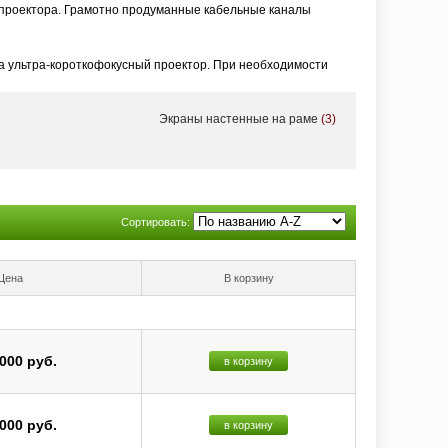
проектора. Грамотно продуманные кабельные каналы
а ультра-короткофокусный проектор. При необходимости
Экраны настенные на раме
(3)
ьные ALR-экраны для ультра-короткофокусной проекции, в том
 всего прочего – в портфолио VividStorm есть ALR-экраны
Сортировать:
Цена
В корзину
 000 руб.
в корзину
 000 руб.
в корзину