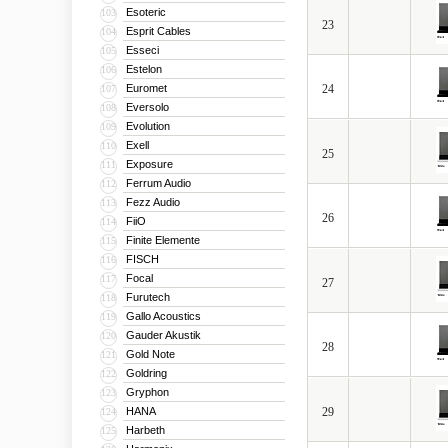
Esoteric
103
23
Esprit Cables
104
Esseci
105
Estelon
106
Euromet
24
107
Eversolo
108
Evolution
109
Exell
110
25
Exposure
111
Ferrum Audio
112
Fezz Audio
113
26
FiiO
114
Finite Elemente
115
FISCH
116
Focal
117
27
Furutech
118
Gallo Acoustics
119
Gauder Akustik
120
28
Gold Note
121
Goldring
122
Gryphon
123
HANA
29
124
Harbeth
125