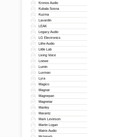
Kronos Audio
150
Kubala Sosna
151
Kuzma
152
Lavardin
153
LEAK
154
Legacy Audio
155
LG Electronics
156
Lithe Audio
157
Little Lab
158
Living Voice
159
Loewe
160
Lumin
161
Luxman
162
Lyra
163
Magico
164
Magnat
165
Magnepan
166
Magnetar
167
Manley
168
Marantz
169
Mark Levinson
170
Martin Logan
171
Matrix Audio
172
McIntosh
173