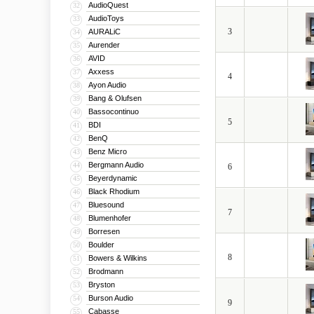
AudioQuest
32
AudioToys
33
3
AURALiC
34
Aurender
35
AVID
36
Axxess
37
4
Ayon Audio
38
Bang & Olufsen
39
Bassocontinuo
40
5
BDI
41
BenQ
42
Benz Micro
43
Bergmann Audio
44
6
Beyerdynamic
45
Black Rhodium
46
Bluesound
47
7
Blumenhofer
48
Borresen
49
Boulder
50
8
Bowers & Wilkins
51
Brodmann
52
Bryston
53
Burson Audio
54
9
Cabasse
55