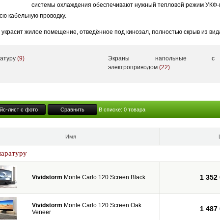
системы охлаждения обеспечивают нужный тепловой режим УКФ-
всю кабельную проводку.
украсит жилое помещение, отведённое под кинозал, полностью скрыв из вид
ся с встроенным и выезжающим вверх ALR-экраном.
ратуру
(9)
Экраны напольные с
ividStorm предлагает на рынке широкий ассортимент экранов, включая уникал
электроприводом
(22)
встраиваемые – как в потолок, так и в мебель (выезжающие вверх). А помимо
оть до 150”.
йс-лист с фото
Сравнить
В списке:
0
товара
Имя
паратуру
1 352
Vividstorm
Monte Carlo 120 Screen Black
Vividstorm
Monte Carlo 120 Screen Oak
1 487
Veneer