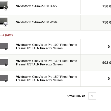
750 
Vividstorm
S-Pro-P-130 Black
750 
Vividstorm
S-Pro-P-130 White
 на раме
Vividstorm
CineVision Pro 100" Fixed Frame
0
Fresnel UST ALR Projector Screen
Vividstorm
CineVision Pro 130" Fixed Frame
903 
Fresnel UST ALR Projector Screen
Vividstorm
CineVision Pro 150" Fixed Frame
0
Fresnel UST ALR Projector Screen
Страницы из
1