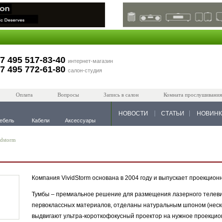
7 495 517-83-40
интернет-магазин
7 495 772-61-80
салон-студия
Оплата
Вопросы
Запись в салон
Комната прослушивания
НОВОСТИ
СТАТЬИ
НОВИН
ебель
Кабели
Аксессуары
idstorm
Компания VividStorm основана в 2004 году и выпускает проекцио
Тумбы – премиальное решение для размещения лазерного телеви
первоклассных материалов, отделаны натуральным шпоном (неско
выдвигают ультра-короткофокусный проектор на нужное проекци