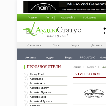
Главная
Почта
Карта сайта
Избранное
+
+
О компании
Салон
Услуги
Доставка
Акустика
Аудио
Видео
PRO АУДИО
AV-м
ПРОИЗВОДИТЕЛИ
Главная
Каталог
Viv
VIVIDSTORM
Abbey Road
1
Accuphase
2
Accustic Arts
3
Acoustic Energy
4
Acoustic Signature
5
Acoustic Solid
6
Acoustical Systems
7
Aesthetix
8