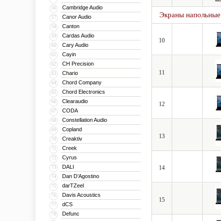
Cambridge Audio
56
Экраны напольные
Canor Audio
57
Canton
58
Cardas Audio
59
10
Cary Audio
60
Cayin
61
CH Precision
62
11
Chario
63
Chord Company
64
Chord Electronics
65
Clearaudio
66
12
CODA
67
Constellation Audio
68
Copland
69
13
Creaktiv
70
Creek
71
Cyrus
72
DALI
73
14
Dan D’Agostino
74
darTZeel
75
Davis Acoustics
76
15
dCS
77
Defunc
78