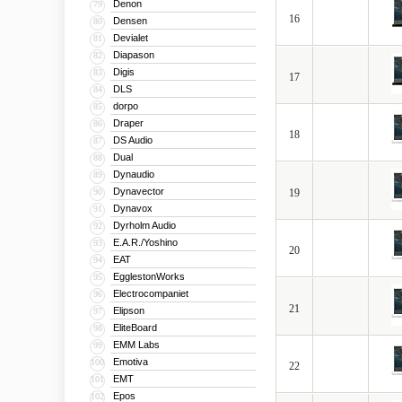
Denon
79
16
Densen
80
Devialet
81
Diapason
82
Digis
83
17
DLS
84
dorpo
85
Draper
86
18
DS Audio
87
Dual
88
Dynaudio
89
Dynavector
90
19
Dynavox
91
Dyrholm Audio
92
E.A.R./Yoshino
93
20
EAT
94
EgglestonWorks
95
Electrocompaniet
96
21
Elipson
97
EliteBoard
98
EMM Labs
99
Emotiva
100
22
EMT
101
Epos
102