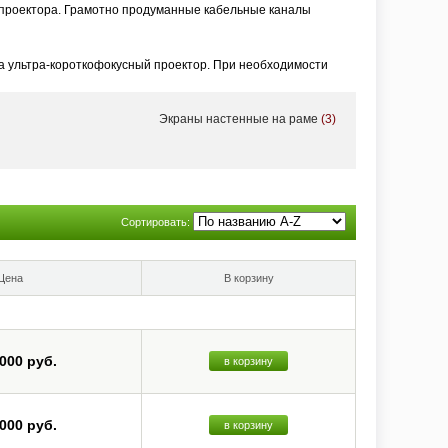
проектора. Грамотно продуманные кабельные каналы
а ультра-короткофокусный проектор. При необходимости
Экраны настенные на раме
(3)
ьные ALR-экраны для ультра-короткофокусной проекции, в том
 всего прочего – в портфолио VividStorm есть ALR-экраны
Сортировать:
Цена
В корзину
 000 руб.
в корзину
 000 руб.
в корзину