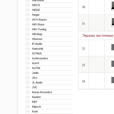
Harmonix
126
HECO
127
30
HEDD
128
Hegel
129
Hi-Fi Racks
130
31
HiFi Rose
131
HiFi-Tuning
132
HiFiStay
133
Экраны настенные
Hisense
134
iFi Audio
135
32
Inakustik
136
IOTAVX
137
IsoAcoustics
138
Isol-8
139
33
IsoTek
140
Jadis
141
Jico
142
34
JL Audio
143
JVC
144
Karan Acoustics
145
Kauber
146
KEF
147
Klipsch
148
Krell
149