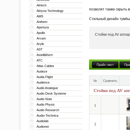
Airtech
9
позволят также скрыть 
Aktyna Technology
10
AMS
11
Стильный дизайн тумбы 
Anthem
12
тумба может поставлять
Apertura
13
Apollo
14
Стойки под AV аппа
Кроме того, компания V
Arcam
15
числе моторизованные и 
Arylic
16
больших диагоналей впл
AST
17
Astell&Kern
18
ATC
19
Прайс-лист
Пра
Atlas Cables
20
Audeze
21
Audia Flight
22
№
Сравнить
Audience
23
Audio Analogue
24
Стойки под AV ап
Audio Desk Systeme
25
Audio Note
26
Audio Physic
27
1
Audio Research
28
Audio-Technica
29
Audiolab
30
2
Audionet
31