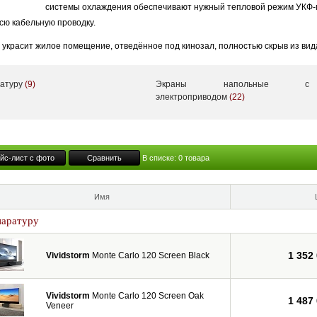
системы охлаждения обеспечивают нужный тепловой режим УКФ-
всю кабельную проводку.
украсит жилое помещение, отведённое под кинозал, полностью скрыв из вид
ся с встроенным и выезжающим вверх ALR-экраном.
ратуру
(9)
Экраны напольные с
ividStorm предлагает на рынке широкий ассортимент экранов, включая уникал
электроприводом
(22)
встраиваемые – как в потолок, так и в мебель (выезжающие вверх). А помимо
оть до 150”.
йс-лист с фото
Сравнить
В списке:
0
товара
Имя
паратуру
1 352
Vividstorm
Monte Carlo 120 Screen Black
Vividstorm
Monte Carlo 120 Screen Oak
1 487
Veneer