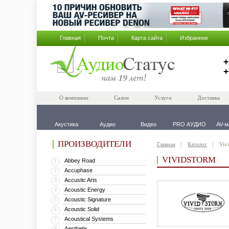
Главная
Почта
Карта сайта
Избранное
+
+
О компании
Салон
Услуги
Доставка
Акустика
Аудио
Видео
PRO АУДИО
AV-м
ПРОИЗВОДИТЕЛИ
Главная
Каталог
Viv
VIVIDSTORM
Abbey Road
1
Accuphase
2
Accustic Arts
3
Acoustic Energy
4
Acoustic Signature
5
Acoustic Solid
6
Acoustical Systems
7
Aesthetix
8