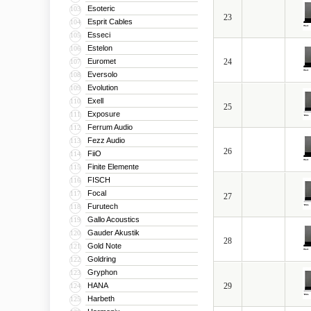
Esoteric
103
23
Esprit Cables
104
Esseci
105
Estelon
106
Euromet
24
107
Eversolo
108
Evolution
109
Exell
110
25
Exposure
111
Ferrum Audio
112
Fezz Audio
113
26
FiiO
114
Finite Elemente
115
FISCH
116
Focal
117
27
Furutech
118
Gallo Acoustics
119
Gauder Akustik
120
28
Gold Note
121
Goldring
122
Gryphon
123
HANA
29
124
Harbeth
125