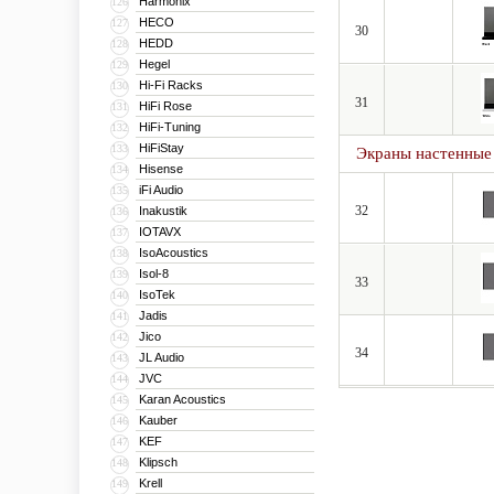
Harmonix
126
HECO
127
30
HEDD
128
Hegel
129
Hi-Fi Racks
130
31
HiFi Rose
131
HiFi-Tuning
132
HiFiStay
133
Экраны настенные
Hisense
134
iFi Audio
135
32
Inakustik
136
IOTAVX
137
IsoAcoustics
138
Isol-8
139
33
IsoTek
140
Jadis
141
Jico
142
34
JL Audio
143
JVC
144
Karan Acoustics
145
Kauber
146
KEF
147
Klipsch
148
Krell
149