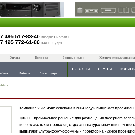
7 495 517-83-40
интернет-магазин
7 495 772-61-80
салон-студия
Оплата
Вопросы
Запись в салон
Комната прослушивания
НОВОСТИ
СТАТЬИ
НОВИН
ебель
Кабели
Аксессуары
idstorm
Компания VividStorm основана в 2004 году и выпускает проекцио
Тумбы – премиальное решение для размещения лазерного телеви
первоклассных материалов, отделаны натуральным шпоном (неско
выдвигают ультра-короткофокусный проектор на нужное проекци