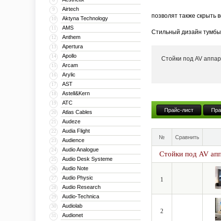
Airtech
9
позволят также скрыть 
Aktyna Technology
10
AMS
11
Стильный дизайн тумбы 
Anthem
12
тумба может поставлять
Apertura
13
Apollo
14
Стойки под AV аппа
Кроме того, компания V
Arcam
15
числе моторизованные и 
Arylic
16
больших диагоналей впл
AST
17
Astell&Kern
18
ATC
19
Прайс-лист
Пра
Atlas Cables
20
Audeze
21
Audia Flight
22
№
Сравнить
Audience
23
Audio Analogue
24
Стойки под AV ап
Audio Desk Systeme
25
Audio Note
26
Audio Physic
27
1
Audio Research
28
Audio-Technica
29
Audiolab
30
2
Audionet
31