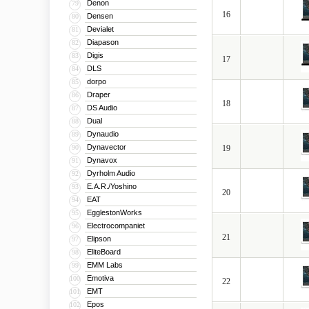
Denon
79
16
Densen
80
Devialet
81
Diapason
82
Digis
83
17
DLS
84
dorpo
85
Draper
86
18
DS Audio
87
Dual
88
Dynaudio
89
Dynavector
90
19
Dynavox
91
Dyrholm Audio
92
E.A.R./Yoshino
93
20
EAT
94
EgglestonWorks
95
Electrocompaniet
96
21
Elipson
97
EliteBoard
98
EMM Labs
99
Emotiva
100
22
EMT
101
Epos
102