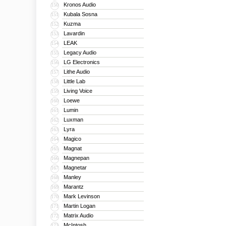
Kronos Audio
150
Kubala Sosna
151
Kuzma
152
Lavardin
153
LEAK
154
Legacy Audio
155
LG Electronics
156
Lithe Audio
157
Little Lab
158
Living Voice
159
Loewe
160
Lumin
161
Luxman
162
Lyra
163
Magico
164
Magnat
165
Magnepan
166
Magnetar
167
Manley
168
Marantz
169
Mark Levinson
170
Martin Logan
171
Matrix Audio
172
McIntosh
173