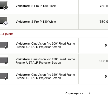
750 
Vividstorm
S-Pro-P-130 Black
750 
Vividstorm
S-Pro-P-130 White
 на раме
Vividstorm
CineVision Pro 100" Fixed Frame
0
Fresnel UST ALR Projector Screen
Vividstorm
CineVision Pro 130" Fixed Frame
903 
Fresnel UST ALR Projector Screen
Vividstorm
CineVision Pro 150" Fixed Frame
0
Fresnel UST ALR Projector Screen
Страницы из
1