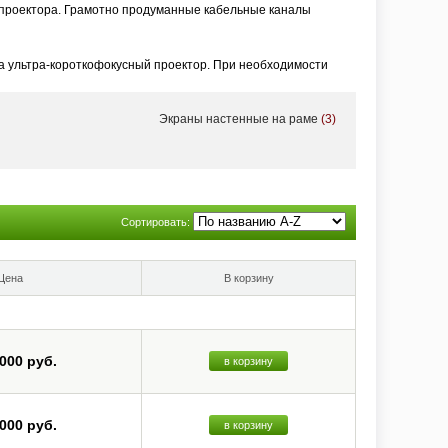
проектора. Грамотно продуманные кабельные каналы
а ультра-короткофокусный проектор. При необходимости
Экраны настенные на раме
(3)
ьные ALR-экраны для ультра-короткофокусной проекции, в том
 всего прочего – в портфолио VividStorm есть ALR-экраны
Сортировать:
Цена
В корзину
 000 руб.
в корзину
 000 руб.
в корзину