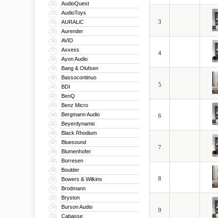
AudioQuest
32
AudioToys
33
3
AURALiC
34
Aurender
35
AVID
36
Axxess
37
4
Ayon Audio
38
Bang & Olufsen
39
Bassocontinuo
40
5
BDI
41
BenQ
42
Benz Micro
43
Bergmann Audio
44
6
Beyerdynamic
45
Black Rhodium
46
Bluesound
47
7
Blumenhofer
48
Borresen
49
Boulder
50
8
Bowers & Wilkins
51
Brodmann
52
Bryston
53
Burson Audio
54
9
Cabasse
55