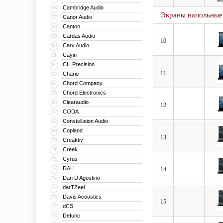
Cambridge Audio
56
Экраны напольные
Canor Audio
57
Canton
58
Cardas Audio
59
10
Cary Audio
60
Cayin
61
CH Precision
62
11
Chario
63
Chord Company
64
Chord Electronics
65
Clearaudio
66
12
CODA
67
Constellation Audio
68
Copland
69
13
Creaktiv
70
Creek
71
Cyrus
72
DALI
73
14
Dan D’Agostino
74
darTZeel
75
Davis Acoustics
76
15
dCS
77
Defunc
78