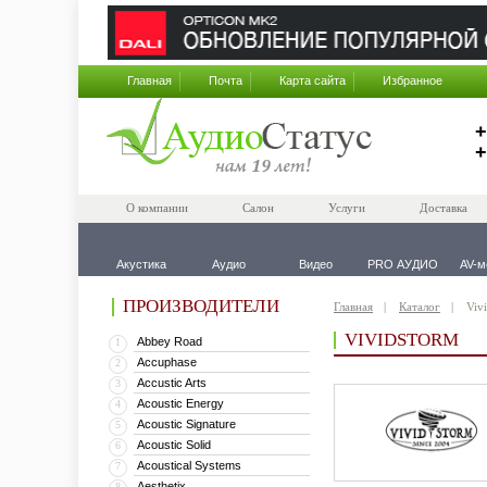
Главная
Почта
Карта сайта
Избранное
+
+
О компании
Салон
Услуги
Доставка
Акустика
Аудио
Видео
PRO АУДИО
AV-м
ПРОИЗВОДИТЕЛИ
Главная
Каталог
Viv
VIVIDSTORM
Abbey Road
1
Accuphase
2
Accustic Arts
3
Acoustic Energy
4
Acoustic Signature
5
Acoustic Solid
6
Acoustical Systems
7
Aesthetix
8