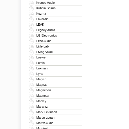
Kronos Audio
150
Kubala Sosna
151
Kuzma
152
Lavardin
153
LEAK
154
Legacy Audio
155
LG Electronics
156
Lithe Audio
157
Little Lab
158
Living Voice
159
Loewe
160
Lumin
161
Luxman
162
Lyra
163
Magico
164
Magnat
165
Magnepan
166
Magnetar
167
Manley
168
Marantz
169
Mark Levinson
170
Martin Logan
171
Matrix Audio
172
McIntosh
173