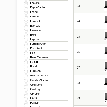
Esoteric
103
23
Esprit Cables
104
Esseci
105
Estelon
106
Euromet
24
107
Eversolo
108
Evolution
109
Exell
110
25
Exposure
111
Ferrum Audio
112
Fezz Audio
113
26
FiiO
114
Finite Elemente
115
FISCH
116
Focal
117
27
Furutech
118
Gallo Acoustics
119
Gauder Akustik
120
28
Gold Note
121
Goldring
122
Gryphon
123
HANA
29
124
Harbeth
125