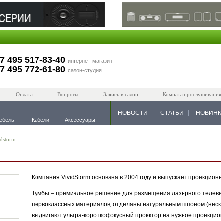
7 495 517-83-40
интернет-магазин
7 495 772-61-80
салон-студия
Оплата
Вопросы
Запись в салон
Комната прослушивания
НОВОСТИ
СТАТЬИ
НОВИН
ебель
Кабели
Аксессуары
idstorm
Компания VividStorm основана в 2004 году и выпускает проекцио
Тумбы – премиальное решение для размещения лазерного телеви
первоклассных материалов, отделаны натуральным шпоном (неско
выдвигают ультра-короткофокусный проектор на нужное проекци