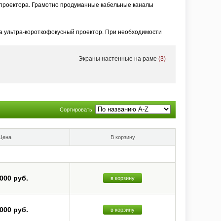
проектора. Грамотно продуманные кабельные каналы
а ультра-короткофокусный проектор. При необходимости
Экраны настенные на раме
(3)
ьные ALR-экраны для ультра-короткофокусной проекции, в том
 всего прочего – в портфолио VividStorm есть ALR-экраны
Сортировать:
Цена
В корзину
 000 руб.
в корзину
 000 руб.
в корзину