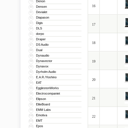
Denon
79
16
Densen
80
Devialet
81
Diapason
82
Digis
83
17
DLS
84
dorpo
85
Draper
86
18
DS Audio
87
Dual
88
Dynaudio
89
Dynavector
90
19
Dynavox
91
Dyrholm Audio
92
E.A.R./Yoshino
93
20
EAT
94
EgglestonWorks
95
Electrocompaniet
96
21
Elipson
97
EliteBoard
98
EMM Labs
99
Emotiva
100
22
EMT
101
Epos
102