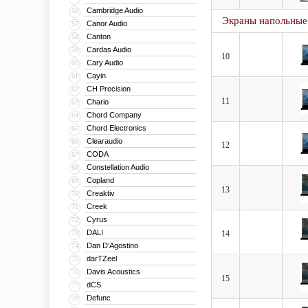
Cambridge Audio
56
Экраны напольные
Canor Audio
57
Canton
58
Cardas Audio
59
10
Cary Audio
60
Cayin
61
CH Precision
62
11
Chario
63
Chord Company
64
Chord Electronics
65
Clearaudio
66
12
CODA
67
Constellation Audio
68
Copland
69
13
Creaktiv
70
Creek
71
Cyrus
72
DALI
73
14
Dan D’Agostino
74
darTZeel
75
Davis Acoustics
76
15
dCS
77
Defunc
78