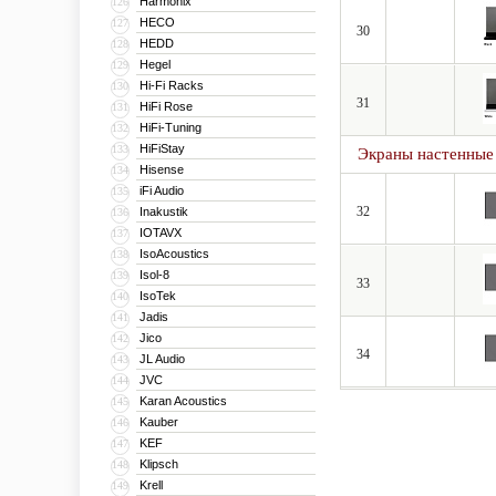
Harmonix
126
HECO
127
30
HEDD
128
Hegel
129
Hi-Fi Racks
130
31
HiFi Rose
131
HiFi-Tuning
132
HiFiStay
133
Экраны настенные
Hisense
134
iFi Audio
135
32
Inakustik
136
IOTAVX
137
IsoAcoustics
138
Isol-8
139
33
IsoTek
140
Jadis
141
Jico
142
34
JL Audio
143
JVC
144
Karan Acoustics
145
Kauber
146
KEF
147
Klipsch
148
Krell
149