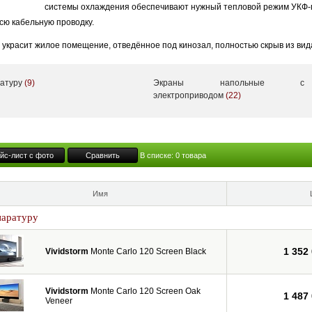
системы охлаждения обеспечивают нужный тепловой режим УКФ-
всю кабельную проводку.
украсит жилое помещение, отведённое под кинозал, полностью скрыв из вид
ся с встроенным и выезжающим вверх ALR-экраном.
ратуру
(9)
Экраны напольные с
ividStorm предлагает на рынке широкий ассортимент экранов, включая уникал
электроприводом
(22)
встраиваемые – как в потолок, так и в мебель (выезжающие вверх). А помимо
оть до 150”.
йс-лист с фото
Сравнить
В списке:
0
товара
Имя
паратуру
1 352
Vividstorm
Monte Carlo 120 Screen Black
Vividstorm
Monte Carlo 120 Screen Oak
1 487
Veneer