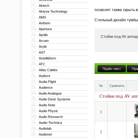
Airtech
9
позволят также скрыть 
Aktyna Technology
10
AMS
11
Стильный дизайн тумбы 
Anthem
12
тумба может поставлять
Apertura
13
Apollo
14
Стойки под AV аппа
Кроме того, компания V
Arcam
15
числе моторизованные и 
Arylic
16
больших диагоналей впл
AST
17
Astell&Kern
18
ATC
19
Прайс-лист
Пра
Atlas Cables
20
Audeze
21
Audia Flight
22
№
Сравнить
Audience
23
Audio Analogue
24
Стойки под AV ап
Audio Desk Systeme
25
Audio Note
26
Audio Physic
27
1
Audio Research
28
Audio-Technica
29
Audiolab
30
2
Audionet
31