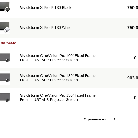
750 
Vividstorm
S-Pro-P-130 Black
750 
Vividstorm
S-Pro-P-130 White
 на раме
Vividstorm
CineVision Pro 100" Fixed Frame
0
Fresnel UST ALR Projector Screen
Vividstorm
CineVision Pro 130" Fixed Frame
903 
Fresnel UST ALR Projector Screen
Vividstorm
CineVision Pro 150" Fixed Frame
0
Fresnel UST ALR Projector Screen
Страницы из
1