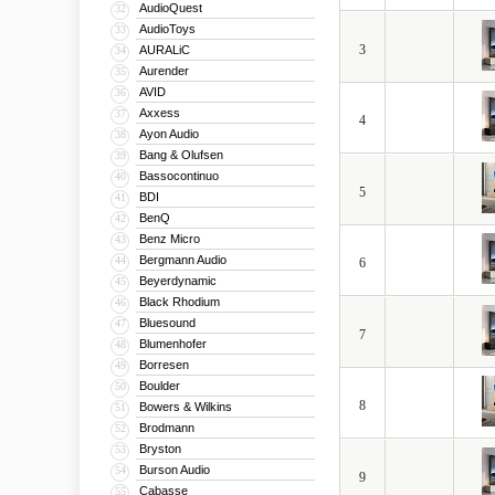
AudioQuest
32
AudioToys
33
3
AURALiC
34
Aurender
35
AVID
36
Axxess
37
4
Ayon Audio
38
Bang & Olufsen
39
Bassocontinuo
40
5
BDI
41
BenQ
42
Benz Micro
43
Bergmann Audio
44
6
Beyerdynamic
45
Black Rhodium
46
Bluesound
47
7
Blumenhofer
48
Borresen
49
Boulder
50
8
Bowers & Wilkins
51
Brodmann
52
Bryston
53
Burson Audio
54
9
Cabasse
55